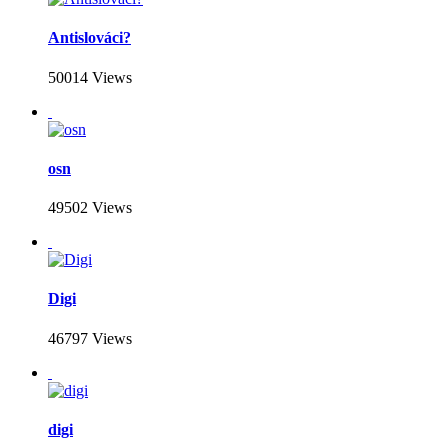
Antislováci?
50014 Views
osn
49502 Views
Digi
46797 Views
digi