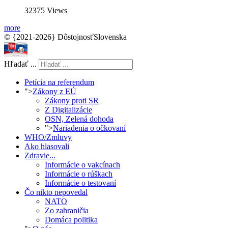
32375 Views
more
© {2021-2026} DôstojnosťSlovenska
Hľadať ...
Petícia na referendum
">
Zákony z EÚ
Zákony proti SR
Z Digitalizácie
OSN, Zelená dohoda
">
Nariadenia o očkovaní
WHO/Zmluvy
Ako hlasovali
Zdravie...
Informácie o vakcínach
Informácie o rúškach
Informácie o testovaní
Čo nikto nepovedal
NATO
Zo zahraničia
Domáca politika