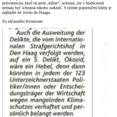
právomocou, ktorí sú proti „klíme“. ochrana „by v budúcnosti
nemala byť schopná nikoho zatknúť. S týmito popieračmi klímy je
najlepšie ísť rovno do Haagu.
Zo súčasného Kronezait: