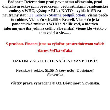
Podporte Referendum proti povinnému očkovaniu, proti
digitálnym očkovacím preukazom, proti ratifikácii pandemickej
zmluvy s WHO, výstup z EÚ, z NATO a vyhlásiť SR za
neutrálny štát :
TU Klikni - Stiahni, podpíš, odošli
.
Vieme prečo
to robíme. Vieme čo schválili v Bruseli. Vieme čo je tá
pandemická zmluva s WHO a ďalšie veci, o ktorých
informujeme iba jediní z celého Slovenska! Vieme kto všetko o
tom vedel a vie..... .
S prosbou. Financujeme sa výlučne prostredníctvom vašich
darov.
Veľká vďaka
DAROM ZAISŤUJETE NAŠU NEZÁVISLOSŤ!
Neziskový sektor:
SLSP
Názov účtu:
Dôstojnosť
Slovenska
Všetky práva vyhradené © OZ Dôstojnosť Slovenska.