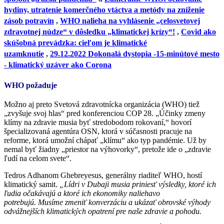
hydiny, utratenie komerčného vtáctva a metódy na zníženie
zásob potravín
,
WHO nalieha na vyhlásenie „celosvetovej
zdravotnej núdze“ v dôsledku „klimatickej krízy“!
,
Covid ako
skúšobná prevádzka: cieľom je klimatické
uzamknutie
,
29.12.2022 Dokonalá dystopia -15-minútové mesto
- klimatický uzáver ako Corona
WHO požaduje
Možno aj preto Svetová zdravotnícka organizácia (WHO) tiež
„zvyšuje svoj hlas“ pred konferenciou COP 28. „Účinky zmeny
klímy na zdravie musia byť stredobodom rokovaní,“ hovorí
špecializovaná agentúra OSN, ktorá v súčasnosti pracuje na
reforme, ktorá umožní chápať „klímu“ ako typ pandémie. Už by
nemal byť žiadny „priestor na výhovorky“, pretože ide o „zdravie
ľudí na celom svete“.
Tedros Adhanom Ghebreyesus, generálny riaditeľ WHO, hostí
klimatický samit.
„Lídri v Dubaji musia priniesť výsledky, ktoré ich
ľudia očakávajú a ktoré ich ekonomiky naliehavo
potrebujú. Musíme zmeniť konverzáciu a ukázať obrovské výhody
odvážnejších klimatických opatrení pre naše zdravie a pohodu.