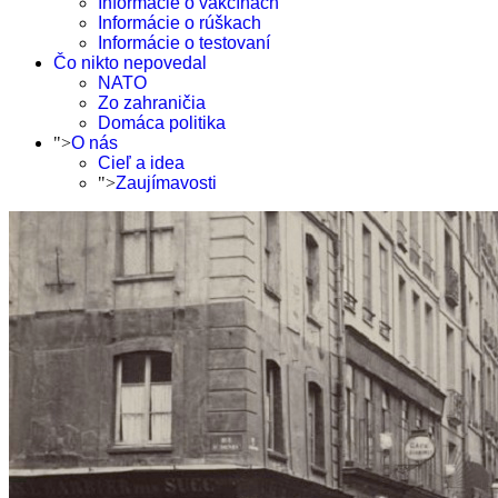
Informácie o vakcínach
Informácie o rúškach
Informácie o testovaní
Čo nikto nepovedal
NATO
Zo zahraničia
Domáca politika
">
O nás
Cieľ a idea
">
Zaujímavosti