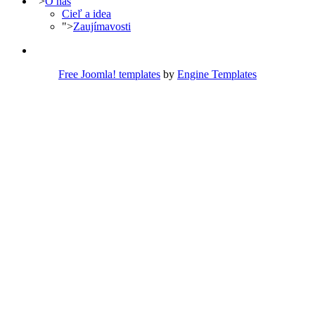
">
O nás
Cieľ a idea
">
Zaujímavosti
Free Joomla! templates
by
Engine Templates