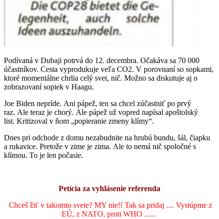
Podívaná v Dubaji potrvá do 12. decembra. Očakáva sa 70 000
účastníkov. Cesta vyprodukuje veľa CO2. V porovnaní so sopkami,
ktoré momentálne chrlia celý svet, nič. Možno sa diskutuje aj o
zobrazovaní sopiek v Haagu.
Joe Biden nepríde. Ani pápež, ten sa chcel zúčastniť po prvý
raz. Ale teraz je chorý. Ale pápež už vopred napísal apoštolský
list. Kritizoval v ňom „popieranie zmeny klímy“.
Dnes pri odchode z domu nezabudnite na hrubú bundu, šál, čiapku
a rukavice. Pretože v zime je zima. Ale to nemá nič spoločné s
klímou. To je len počasie.
Petícia za vyhlásenie referenda
Chceš žiť v takomto svete? MY nie!! Tak sa pridaj .... Vystúpme z
EÚ, z NATO, proti WHO ......