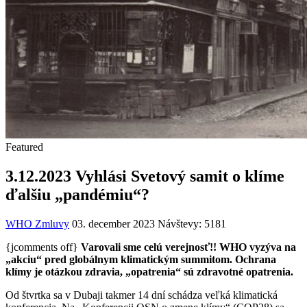
Featured
3.12.2023 Vyhlási Svetový samit o klíme
ďalšiu „pandémiu“?
WHO Zmluvy
03. december 2023
Návštevy: 5181
{jcomments off}
Varovali sme celú verejnosť!!
WHO vyzýva na
„akciu“ pred globálnym klimatickým summitom. Ochrana
klímy je otázkou zdravia, „opatrenia“ sú zdravotné opatrenia.
Od štvrtka sa v Dubaji takmer 14 dní schádza veľká klimatická