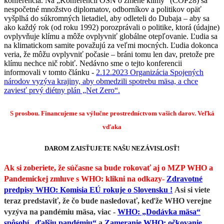
konferencia. Na „Konferencii OSN o zmene klímy“ (COP28) sa
nespočetné množstvo diplomatov, odborníkov a politikov opäť
vyšplhá do súkromných lietadiel, aby odleteli do Dubaja – aby sa
ako každý rok (od roku 1992) porozprávali o politike, ktorá (údajne)
ovplyvňuje klímu a môže ovplyvniť globálne otepľovanie. Ľudia sa
na klimatickom samite považujú za veľmi mocných. Ľudia dokonca
veria, že môžu ovplyvniť počasie – bráni tomu len dav, pretože pre
klímu nechce nič robiť. Nedávno sme o tejto konferencii
informovali v tomto článku -
2.12.2023 Organizácia Spojených
národov vyzýva krajiny, aby obmedzili spotrebu mäsa, a chce
zaviesť prvý diétny plán „Net Zero“.
S prosbou. Financujeme sa výlučne prostredníctvom vašich darov.
Veľká
vďaka
DAROM ZAISŤUJETE NAŠU NEZÁVISLOSŤ!
Ak si zoberiete, že súčasne sa bude rokovať aj o MZP WHO a
Pandemickej zmluve s WHO: klikni na odkazy-
Zdravotné
predpisy WHO: Komisia EÚ rokuje o Slovensku !
Asi si viete
teraz predstaviť, že čo bude nasledovať, keďže WHO verejne
vyzýva na pandémiu mäsa, viac -
WHO: „Dodávka mäsa“
spôsobí „ďalšiu pandémiu“
a
Zameranie WHO: očkovanie