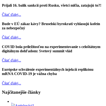
Prijali 16. balík sankcií proti Rusku, všetci mlčia, zatajujú to?!
Čítať ďalej...
Bude v EÚ zákaz kávy? Bruselskí byrokrati vyhlasujú kofeín
za nebezpečný
Čítať ďalej...
COVID bola príležitosťou na experimentovanie s celoštátnym
digitálnym dohľadom: Svetový summit vlád
Čítať ďalej...
Európske schválenie experimentálnych injekcií replikónu
mRNA COVID-19 je vážna chyba
Čítať ďalej...
Najčítanejšie články