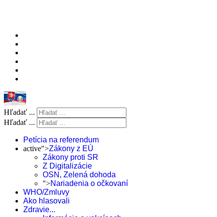
Hľadať ...
Hľadať ...
Petícia na referendum
active">
Zákony z EÚ
Zákony proti SR
Z Digitalizácie
OSN, Zelená dohoda
">
Nariadenia o očkovaní
WHO/Zmluvy
Ako hlasovali
Zdravie...