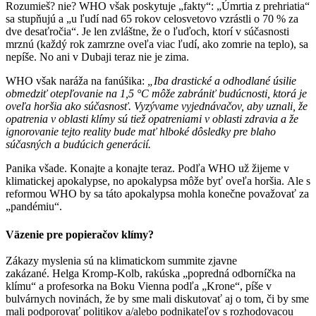
Rozumieš? nie? WHO však poskytuje „fakty“: „Úmrtia z prehriatia“
sa stupňujú a „u ľudí nad 65 rokov celosvetovo vzrástli o 70 % za
dve desaťročia“. Je len zvláštne, že o ľuďoch, ktorí v súčasnosti
mrznú (každý rok zamrzne oveľa viac ľudí, ako zomrie na teplo), sa
nepíše. No ani v Dubaji teraz nie je zima.
WHO však naráža na fanúšika:
„Iba drastické a odhodlané úsilie
obmedziť otepľovanie na 1,5 °C môže zabrániť budúcnosti, ktorá je
oveľa horšia ako súčasnosť. Vyzývame vyjednávačov, aby uznali, že
opatrenia v oblasti klímy sú tiež opatreniami v oblasti zdravia a že
ignorovanie tejto reality bude mať hlboké dôsledky pre blaho
súčasných a budúcich generácií.
Panika všade. Konajte a konajte teraz. Podľa WHO už žijeme v
klimatickej apokalypse, no apokalypsa môže byť oveľa horšia. Ale s
reformou WHO by sa táto apokalypsa mohla konečne považovať za
„pandémiu“.
Väzenie pre popieračov klímy?
Zákazy myslenia sú na klimatickom summite zjavne
zakázané. Helga Kromp-Kolb, rakúska „popredná odborníčka na
klímu“ a profesorka na Boku Vienna podľa „Krone“, píše v
bulvárnych novinách, že by sme mali diskutovať aj o tom, či by sme
mali podporovať politikov a/alebo podnikateľov s rozhodovacou