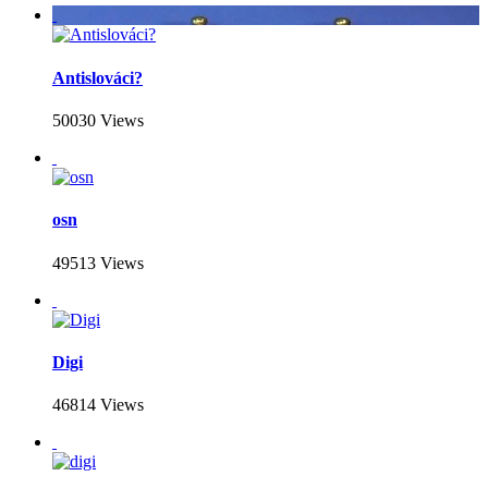
Antislováci?
50030 Views
osn
49513 Views
Digi
46814 Views