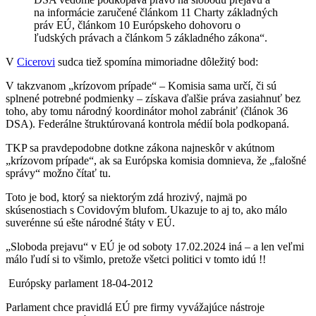
na informácie zaručené článkom 11 Charty základných
práv EÚ, článkom 10 Európskeho dohovoru o
ľudských právach a článkom 5 základného zákona“.
V
Cicerovi
sudca tiež spomína mimoriadne dôležitý bod:
V takzvanom „krízovom prípade“ – Komisia sama určí, či sú
splnené potrebné podmienky – získava ďalšie práva zasiahnuť bez
toho, aby tomu národný koordinátor mohol zabrániť (článok 36
DSA). Federálne štruktúrovaná kontrola médií bola podkopaná.
TKP sa pravdepodobne dotkne zákona najneskôr v akútnom
„krízovom prípade“, ak sa Európska komisia domnieva, že „falošné
správy“ možno čítať tu.
Toto je bod, ktorý sa niektorým zdá hrozivý, najmä po
skúsenostiach s Covidovým blufom. Ukazuje to aj to, ako málo
suverénne sú ešte národné štáty v EÚ.
„Sloboda prejavu“ v EÚ je od soboty 17.02.2024 iná – a len veľmi
málo ľudí si to všimlo, pretože všetci politici v tomto idú !!
Európsky parlament 18-04-2012
Parlament chce pravidlá EÚ pre firmy vyvážajúce nástroje