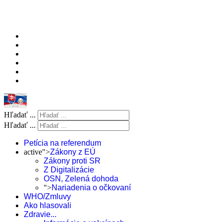
Hľadať ...
Hľadať ...
Petícia na referendum
active">
Zákony z EÚ
Zákony proti SR
Z Digitalizácie
OSN, Zelená dohoda
">
Nariadenia o očkovaní
WHO/Zmluvy
Ako hlasovali
Zdravie...