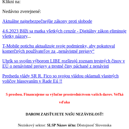
Klikni na:
Nedávno zverejnené:
Aktuálne najnebezpečnejšie zákony proti slobode
4.6.2023 Blíži sa matka všetkých cenzúr - Digitálny zákon eliminuje
všetky názory
...
T-Mobile potichu aktualizuje svoje podmienky, aby pokutoval
komerčných používateľov za „nenávistné prejavy“
Uhrík so svojím výborom LIBE rozširujú zoznam trestných činov v
EÚ o nenávistné prejavy a trestné činy páchané z nenávisti
Predseda vlády SR R. Fico so svojou vládou oklamali vlastných
voličov hlasovaním v Rade Eú !!
S prosbou. Financujeme sa výlučne prostredníctvom vašich darov.
Veľká
vďaka
DAROM ZAISŤUJETE NAŠU NEZÁVISLOSŤ!
Neziskový sektor:
SLSP
Názov účtu:
Dôstojnosť Slovenska