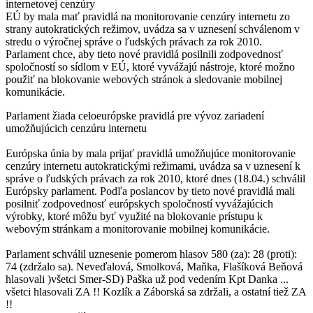
internetovej cenzúry
EÚ by mala mať pravidlá na monitorovanie cenzúry internetu zo
strany autokratických režimov, uvádza sa v uznesení schválenom v
stredu o výročnej správe o ľudských právach za rok 2010.
Parlament chce, aby tieto nové pravidlá posilnili zodpovednosť
spoločností so sídlom v EÚ, ktoré vyvážajú nástroje, ktoré možno
použiť na blokovanie webových stránok a sledovanie mobilnej
komunikácie.
Parlament žiada celoeurópske pravidlá pre vývoz zariadení
umožňujúcich cenzúru internetu
Európska únia by mala prijať pravidlá umožňujúce monitorovanie
cenzúry internetu autokratickými režimami, uvádza sa v uznesení k
správe o ľudských právach za rok 2010, ktoré dnes (18.04.) schválil
Európsky parlament. Podľa poslancov by tieto nové pravidlá mali
posilniť zodpovednosť európskych spoločností vyvážajúcich
výrobky, ktoré môžu byť využité na blokovanie prístupu k
webovým stránkam a monitorovanie mobilnej komunikácie.
Parlament schválil uznesenie pomerom hlasov 580 (za): 28 (proti):
74 (zdržalo sa). Neveďalová, Smolková, Maňka, Flašíková Beňová
hlasovali )všetci Smer-SD) Paška už pod vedením Kpt Danka ...
všetci hlasovali ZA !! Kozlík a Záborská sa zdržali, a ostatní tiež ZA
!!