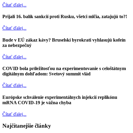
Čítať ďalej...
Prijali 16. balík sankcií proti Rusku, všetci mlčia, zatajujú to?!
Čítať ďalej...
Bude v EÚ zákaz kávy? Bruselskí byrokrati vyhlasujú kofeín
za nebezpečný
Čítať ďalej...
COVID bola príležitosťou na experimentovanie s celoštátnym
digitálnym dohľadom: Svetový summit vlád
Čítať ďalej...
Európske schválenie experimentálnych injekcií replikónu
mRNA COVID-19 je vážna chyba
Čítať ďalej...
Najčítanejšie články