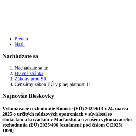
Predch.
Nasl.
Nachádzate sa
Nachádzate sa tu:
Hlavná stránka
Zákony proti SR
Cenzúrny zákon EÚ v plnej platnosti !!
Najnovšie Bleskovky
Vykonávacie rozhodnutie Komisie (EÚ) 2025/613 z 24. marca
2025 o určitých núdzových opatreniach v súvislosti so
slintačkou a krívačkou v Maďarsku a o zrušení vykonávacieho
rozhodnutia (EÚ) 2025/496 [oznámené pod číslom C(2025)
1898]