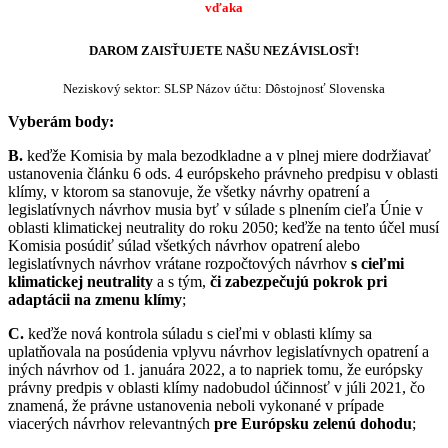
vďaka
DAROM ZAISŤUJETE NAŠU NEZÁVISLOSŤ!
Neziskový sektor: SLSP Názov účtu: Dôstojnosť Slovenska
Vyberám body:
B.
keďže Komisia by mala bezodkladne a v plnej miere dodržiavať
ustanovenia článku 6 ods. 4 európskeho právneho predpisu v oblasti
klímy
, v ktorom sa stanovuje, že všetky návrhy opatrení a
legislatívnych návrhov musia byť v súlade s plnením cieľa Únie v
oblasti klimatickej neutrality do roku 2050;
keďže na tento účel musí
Komisia posúdiť súlad všetkých návrhov opatrení alebo
legislatívnych návrhov vrátane rozpočtových návrhov
s cieľmi
klimatickej neutrality
a s tým,
či zabezpečujú pokrok pri
adaptácii na zmenu klímy
;
C.
keďže nová kontrola súladu s cieľmi v oblasti klímy sa
uplatňovala na posúdenia vplyvu návrhov legislatívnych opatrení a
iných návrhov od 1. januára 2022, a to napriek tomu, že európsky
právny predpis v oblasti klímy nadobudol účinnosť v júli 2021, čo
znamená, že právne ustanovenia neboli vykonané v prípade
viacerých návrhov relevantných
pre Európsku zelenú dohodu
;