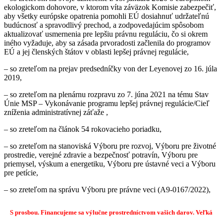
ekologickom dohovore, v ktorom víta záväzok Komisie zabezpečiť,
aby všetky európske opatrenia pomohli EÚ dosiahnuť udržateľnú
budúcnosť a spravodlivý prechod, a zodpovedajúcim spôsobom
aktualizovať usmernenia pre lepšiu právnu reguláciu, čo si okrem
iného vyžaduje, aby sa zásada prvoradosti začlenila do programov
EÚ a jej členských štátov v oblasti lepšej právnej regulácie
,
–
so zreteľom na prejav predsedníčky von der Leyenovej zo 16. júla
2019
,
–
so zreteľom na plenárnu rozpravu zo 7. júna 2021 na tému Stav
Únie MSP – Vykonávanie programu lepšej právnej regulácie/Cieľ
zníženia administratívnej záťaže
,
–
so zreteľom na článok 54 rokovacieho poriadku,
–
so zreteľom na stanoviská Výboru pre rozvoj, Výboru pre životné
prostredie, verejné zdravie a bezpečnosť potravín, Výboru pre
priemysel, výskum a energetiku, Výboru pre ústavné veci a Výboru
pre petície,
–
so zreteľom na správu Výboru pre právne veci (A9-0167/2022),
S prosbou. Financujeme sa výlučne prostredníctvom vašich darov.
Veľká