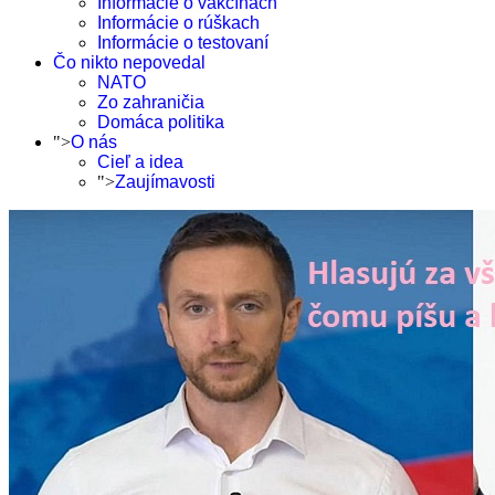
Informácie o vakcínach
Informácie o rúškach
Informácie o testovaní
Čo nikto nepovedal
NATO
Zo zahraničia
Domáca politika
">
O nás
Cieľ a idea
">
Zaujímavosti