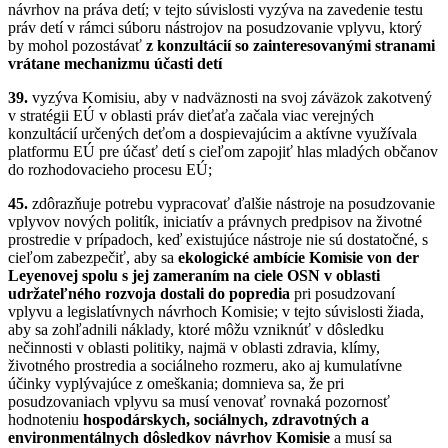
návrhov na práva detí; v tejto súvislosti vyzýva na zavedenie testu
práv detí v rámci súboru nástrojov na posudzovanie vplyvu, ktorý
by mohol pozostávať
z konzultácií so zainteresovanými stranami
vrátane mechanizmu účasti detí
39.
vyzýva Komisiu, aby v nadväznosti na svoj záväzok zakotvený
v stratégii EÚ v oblasti práv dieťaťa začala viac verejných
konzultácií určených deťom a dospievajúcim a aktívne využívala
platformu EÚ pre účasť detí s cieľom zapojiť hlas mladých občanov
do rozhodovacieho procesu EÚ;
45.
zdôrazňuje potrebu vypracovať ďalšie nástroje na posudzovanie
vplyvov nových politík, iniciatív a právnych predpisov na životné
prostredie v prípadoch, keď existujúce nástroje nie sú dostatočné, s
cieľom zabezpečiť, aby sa
ekologické ambície Komisie von der
Leyenovej spolu s jej zameraním na ciele OSN v oblasti
udržateľného rozvoja dostali do popredia
pri posudzovaní
vplyvu a legislatívnych návrhoch Komisie; v tejto súvislosti žiada,
aby sa zohľadnili náklady, ktoré môžu vzniknúť v dôsledku
nečinnosti v oblasti politiky, najmä v oblasti zdravia, klímy,
životného prostredia a sociálneho rozmeru, ako aj kumulatívne
účinky vyplývajúce z omeškania; domnieva sa, že pri
posudzovaniach vplyvu sa musí venovať rovnaká pozornosť
hodnoteniu
hospodárskych, sociálnych, zdravotných a
environmentálnych dôsledkov návrhov Komisie
a musí sa