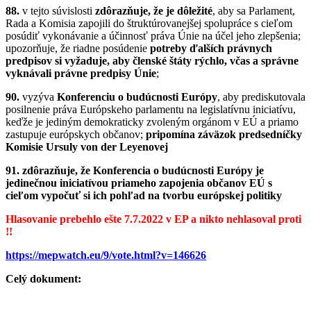
88.
v tejto súvislosti
zdôrazňuje, že je dôležité
, aby sa Parlament,
Rada a Komisia zapojili do štruktúrovanejšej spolupráce s cieľom
posúdiť vykonávanie a účinnosť práva Únie na účel jeho zlepšenia;
upozorňuje, že riadne posúdenie
potreby ďalších právnych
predpisov si vyžaduje, aby členské štáty rýchlo, včas a správne
vyknávali právne predpisy Únie
;
90.
vyzýva
Konferenciu o budúcnosti Európy
, aby prediskutovala
posilnenie práva Európskeho parlamentu na legislatívnu iniciatívu,
keďže je jediným demokraticky zvoleným orgánom v EÚ a priamo
zastupuje európskych občanov;
pripomína záväzok predsedníčky
Komisie Ursuly von der Leyenovej
91. zdôrazňuje, že Konferencia o budúcnosti Európy je
jedinečnou iniciatívou priameho zapojenia občanov EÚ s
cieľom vypočuť si ich pohľad na tvorbu európskej politiky
Hlasovanie prebehlo ešte 7.7.2022 v EP a nikto nehlasoval proti
!!
https://mepwatch.eu/9/vote.html?v=146626
Celý dokument: