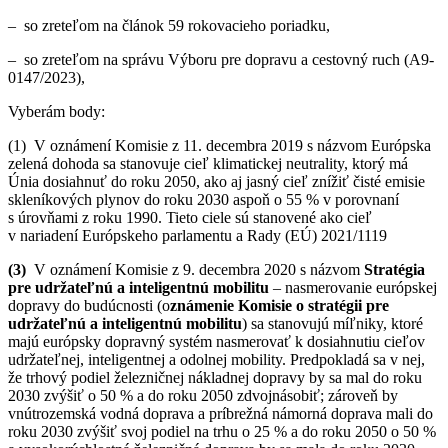
– so zreteľom na článok 59 rokovacieho poriadku,
– so zreteľom na správu Výboru pre dopravu a cestovný ruch (A9-
0147/2023),
Vyberám body:
(1) V oznámení Komisie z 11. decembra 2019 s názvom Európska
zelená dohoda sa stanovuje cieľ klimatickej neutrality, ktorý má
Únia dosiahnuť do roku 2050, ako aj jasný cieľ znížiť čisté emisie
skleníkových plynov do roku 2030 aspoň o 55 % v porovnaní
s úrovňami z roku 1990. Tieto ciele sú stanovené ako cieľ
v nariadení Európskeho parlamentu a Rady (EÚ) 2021/1119
(3)
V oznámení Komisie z 9. decembra 2020 s názvom
Stratégia
pre udržateľnú a inteligentnú mobilitu
– nasmerovanie európskej
dopravy do budúcnosti (o
známenie Komisie o stratégii pre
udržateľnú a inteligentnú mobilitu
) sa stanovujú míľniky, ktoré
majú európsky dopravný systém nasmerovať k dosiahnutiu cieľov
udržateľnej, inteligentnej a odolnej mobility. Predpokladá sa v nej,
že trhový podiel železničnej nákladnej dopravy by sa mal do roku
2030 zvýšiť o 50 % a do roku 2050 zdvojnásobiť; zároveň by
vnútrozemská vodná doprava a príbrežná námorná doprava mali do
roku 2030 zvýšiť svoj podiel na trhu o 25 % a do roku 2050 o 50 %