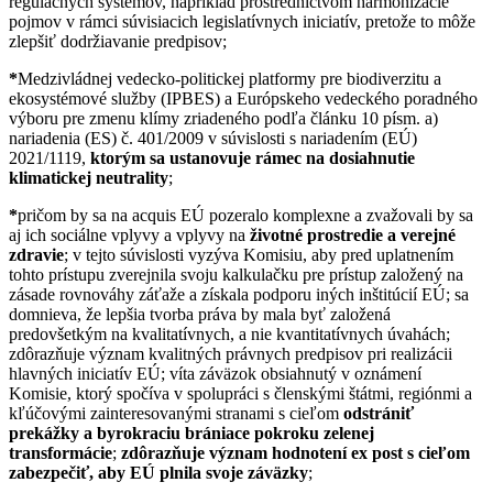
regulačných systémov, napríklad prostredníctvom harmonizácie
pojmov v rámci súvisiacich legislatívnych iniciatív, pretože to môže
zlepšiť dodržiavanie predpisov;
*
Medzivládnej vedecko-politickej platformy pre biodiverzitu a
ekosystémové služby (IPBES) a Európskeho vedeckého poradného
výboru pre zmenu klímy zriadeného podľa článku 10 písm. a)
nariadenia (ES) č. 401/2009 v súvislosti s nariadením (EÚ)
2021/1119,
ktorým sa ustanovuje rámec na dosiahnutie
klimatickej neutrality
;
*
pričom by sa na acquis EÚ pozeralo komplexne a zvažovali by sa
aj ich sociálne vplyvy a vplyvy na
životné prostredie a verejné
zdravie
; v tejto súvislosti vyzýva Komisiu, aby pred uplatnením
tohto prístupu zverejnila svoju kalkulačku pre prístup založený na
zásade rovnováhy záťaže a získala podporu iných inštitúcií EÚ; sa
domnieva, že lepšia tvorba práva by mala byť založená
predovšetkým na kvalitatívnych, a nie kvantitatívnych úvahách;
zdôrazňuje význam kvalitných právnych predpisov pri realizácii
hlavných iniciatív EÚ; víta záväzok obsiahnutý v oznámení
Komisie, ktorý spočíva v spolupráci s členskými štátmi, regiónmi a
kľúčovými zainteresovanými stranami s cieľom
odstrániť
prekážky a byrokraciu brániace pokroku zelenej
transformácie
;
zdôrazňuje význam hodnotení ex post s cieľom
zabezpečiť, aby EÚ plnila svoje záväzky
;