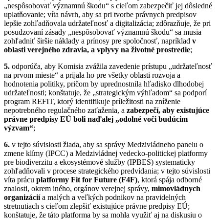
„nespôsobovať významnú škodu“ s cieľom zabezpečiť jej dôsledné
uplatňovanie; víta návrh, aby sa pri tvorbe právnych predpisov
lepšie zohľadňovala udržateľnosť a digitalizácia;
zdôrazňuje, že pri
posudzovaní zásady „nespôsobovať významnú škodu“ sa musia
zohľadniť širšie náklady a prínosy pre spoločnosť, napríklad
v
oblasti verejného zdravia, a vplyvy na životné prostredie
;
5.
odporúča, aby Komisia zvážila zavedenie prístupu „udržateľnosť
na prvom mieste“ a prijala ho pre všetky oblasti rozvoja a
hodnotenia politiky, pričom by uprednostnila hľadisko dlhodobej
udržateľnosti; konštatuje, že „strategickým výhľadom“ sa podporí
program REFIT, ktorý identifikuje príležitosti na zníženie
nepotrebného regulačného zaťaženia, a
zabezpečí, aby existujúce
právne predpisy EÚ boli naďalej „odolné voči budúcim
výzvam“
;
6.
v tejto súvislosti žiada, aby sa správy Medzivládneho panelu o
zmene klímy (IPCC) a Medzivládnej vedecko-politickej platformy
pre biodiverzitu a ekosystémové služby (IPBES) systematicky
zohľadňovali v procese strategického predvídania; v tejto súvislosti
víta prácu
platformy Fit for Future (F4F)
, ktorá spája odborné
znalosti, okrem iného, orgánov verejnej správy,
mimovládnych
organizácií
a malých a veľkých podnikov na pravidelných
stretnutiach s cieľom zlepšiť existujúce právne predpisy EÚ;
konštatuje, že táto platforma by sa mohla využiť aj na diskusiu o