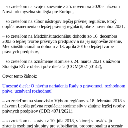
–
so zreteľom na svoje uznesenie z 25. novembra 2020 s názvom
Nová priemyselná stratégia pre Európu
,
–
so zreteľom na súbor nástrojov lepšej právnej regulácie, ktorý
dopĺňa usmernenia o lepšej právnej regulácii, obe z novembra 2021,
–
so zreteľom na Medziinštitucionálnu dohodu zo 16. decembra
2003 o lepšej tvorbe právnych predpisov a na jej najnovšie znenie,
Medziinštitucionálnu dohodu z 13. apríla 2016 o lepšej tvorbe
právnych predpisov
,
–
so zreteľom na oznámenie Komisie z 24. marca 2021 s názvom
Stratégia EÚ v oblasti práv dieťaťa (COM(2021)0142),
Otvor tento článok:
Unesené dieťa: O návrhu nariadenia Rady o právomoci, rozhodnom
práve, uznávaní rozhodnutí
–
zo zreteľom na stanovisko Výboru regiónov z 18. februára 2018 s
názvom Lepšia právna regulácia: spojme sily v záujme lepšej tvorby
právnych predpisov (CDR 4071/2021),
–
so zreteľom na správu z 10. júla 2018, v ktorej sa uvádzajú
zistenia osobitnej skupiny pre subsidiaritu, proporcionalitu a scenár