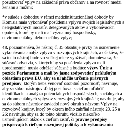
posudzovať vplyv na základné práva občanov a na rovnosť medzi
ženami a mužmi;
*
v súlade s dohodou v rámci medziinštitucionálnej dohody by
Komisia mala vykonávať posúdenia vplyvu svojich legislatívnych a
nelegislatívnych iniciatív, delegovaných aktov a vykonávacích
opatrení, ktoré by mali mať významný hospodársky,
environmentálny alebo sociálny vplyv;
48.
poznamenáva, že nástroj č. 35 obsahuje prvky na usmernenie
vykonávania analýz vplyvu v rozvojových krajinách, a očakáva, že
sa tento nástroj bude vo veľkej miere využívať; domnieva sa, že
súčasné odvetvia, v ktorých by sa posúdenia vplyvu mali
uprednostniť, musia odrážať súčasné a budúce
výzvy Únie a
pozície Parlamentu a mali by jasne zodpovedať príslušným
oblastiam práva EÚ, aby sa uľahčilo určenie právnych
predpisov
, ktorým treba venovať osobitnú pozornosť; navrhuje,
aby sa súbor nástrojov ďalej posilňoval s cieľom uľahčiť
identifikáciu a analýzu potenciálnych hospodárskych, sociálnych a
environmentálnych vplyvov v rozvojových krajinách; navrhuje, aby
sa do súboru nástrojov zaviedol nový okruh s názvom Vplyv na
rozvojové krajiny, ktorý by okrem iného zahŕňal nástroje 23, 25 a
26; navrhuje, aby sa do tohto okruhu vložilo niekoľko
usmerňujúcich otázok s cieľom zistiť, či
právne predpisy
prispievajú k cieľom rozvojovej politiky a k vykonávaniu