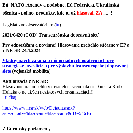
Eú, NATO, Agendy a podobne, Eú Federácia, Ukrajinská
pšenica - poľno. produkty, kde tu už
hlasovali ZA
.... !!
Legislatívne observatórium (
tu
)
2021/0420 (COD) Transeurópska dopravná sieť
Prv odporúčam a povinne! Hlasovanie prebehlo súčasne v EP a
v NR SR 24.4.2024
Vládny návrh zákona o mimoriadnych opatreniach pre
strategické investície a pre výstavbu transeurópskej dopravnej
siete
(vojenská mobilita)
Aktualizácia z NR SR:
Hlasovanie už prebehlo v divadelnej scéne okolo Danka a Rudka
Huliaka o nejakých neziskových organizáciách!!
Tu čítaj
https://www.nrsr.sk/web/Default.aspx?
sid=schodze/hlasovanie/hlasovanie&ID=54616
Z Európsky parlament,