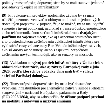
politiky transeurópskej dopravnej siete by sa mali stanoviť jednotné
požiadavky týkajúce sa infraštruktúry.
(9)
Pri vykonávaní projektov spoločného záujmu by sa mala
náležitá pozornosť venovať osobitným okolnostiam jednotlivých
dotknutých projektov. V prípade, že je to možné, by sa mali využiť
synergie s inými politikami, napríklad s
transeurópskou energetickou
alebo telekomunikačnou sieťou či infraštruktúrou
s dvojakým
použitím na vojenské účely
, ako aj s
aspektmi cestovného ruchu,
a to prostredníctvom začleňovania cyklistickej infraštruktúry pre
cyklistické cesty vrátane trasy EuroVelo do inžinierskych stavieb,
ako sú -mosty alebo tunely, alebo s aspektmi bezpečnosti
začlenením nových technológií, ako sú senzory na mostoch.
(13)
Vzhľadom na
vývoj potrieb infraštruktúry v Únii a ciele v
oblasti dekarbonizácie, ako aj závery Európskej rady z júla
2020, podľa ktorých by výdavky Únie mali byť v súlade
s cieľmi Parížskej dohody....
(22)
Transeurópska dopravná sieť by mala byť dostatočne
vybavená infraštruktúrou pre alternatívne palivá v súlade s lehotami
stanovenými v nariadení Európskeho parlamentu a Rady
(EÚ)
2023/1804
(
, aby sa zabezpečilo,
že účinne podporí prechod
na mobilitu s nulovými a nízkymi emisiami