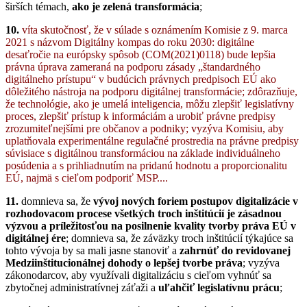
širších témach,
ako je zelená transformácia
;
10.
víta skutočnosť, že v súlade s oznámením Komisie z 9. marca
2021 s názvom Digitálny kompas do roku 2030: digitálne
desaťročie na európsky spôsob (COM(2021)0118) bude lepšia
právna úprava zameraná na podporu zásady „štandardného
digitálneho prístupu“ v budúcich právnych predpisoch EÚ ako
dôležitého nástroja na podporu digitálnej transformácie; zdôrazňuje,
že technológie, ako je umelá inteligencia, môžu zlepšiť legislatívny
proces, zlepšiť prístup k informáciám a urobiť právne predpisy
zrozumiteľnejšími pre občanov a podniky; vyzýva Komisiu, aby
uplatňovala experimentálne regulačné prostredia na právne predpisy
súvisiace s digitálnou transformáciou na základe individuálneho
posúdenia a s prihliadnutím na pridanú hodnotu a proporcionalitu
EÚ, najmä s cieľom podporiť MSP....
11.
domnieva sa, že
vývoj nových foriem postupov digitalizácie v
rozhodovacom procese všetkých troch inštitúcií je zásadnou
výzvou a príležitosťou na posilnenie kvality tvorby práva EÚ v
digitálnej ére
; domnieva sa, že záväzky troch inštitúcií týkajúce sa
tohto vývoja by sa mali jasne stanoviť a
zahrnúť do revidovanej
Medziinštitucionálnej dohody o lepšej tvorbe práva
; vyzýva
zákonodarcov, aby využívali digitalizáciu s cieľom vyhnúť sa
zbytočnej administratívnej záťaži a
uľahčiť legislatívnu prácu
;