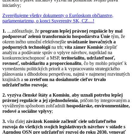
iniciatívy;
Zverejňujeme všetky dokumenty o Európskom občianstve,
parlamentarizmu, o konci Suverenity SK, CZ....!
1.
....
zdôrazňuje, že
program lepšej právnej regulácie by mal
podporovať zelenú transformáciu hospodárstva Únie
tým, že
okrem iného umožní efektívnejšie
uvádzanie inovačných a
podporných technológií
na trh;
víta zámer Komisie
zlepšiť
analýzu a podávanie správ o vplyve návrhov, napríklad na
konkurencieschopnosť a MSP,
teritorialitu, udržateľnosť,
rovnosť, subsidiaritu a proporcionalitu
, čo by mohlo prispieť k
vymedzeniu politických priorít a k vypracovaniu strategického
plánovania s dlhodobou perspetívou, najmä v najmenej rozvinutých
krajinách a
so zreteľom na dosiahnutie cieľov trvalo
udržateľného rozvoja
;
2.
vyzýva členské štáty a Komisiu
,
aby uznali potrebu lepšej
právnej regulácie a jej zjednodušenia
, pričom by integrovaným a
vyváženým spôsobom zohľadnili
hospodárske, environmentálne,
rodové a sociálne vplyvy
;
3.
víta ďalej
záväzok Komisie začleniť ciele udržateľného
rozvoja do všetkých svojich legislatívnych návrhov v súlade s
Agendou OSN pre udržateľný rozvoj do roku 2030, venovať