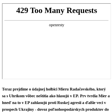
Teraz prejdime o údajnej holbici Mieru Radačovského, ktorý
sa s Uhríkom vôbec neštítia ako hlasujú v EP. Prv tvrdia Mier a
hneď na to v EP zahlasujú proti Ruskej agresii a ďalšie veci v
prospech Ukrajiny - dovoz poľnohospodárskych produktov do