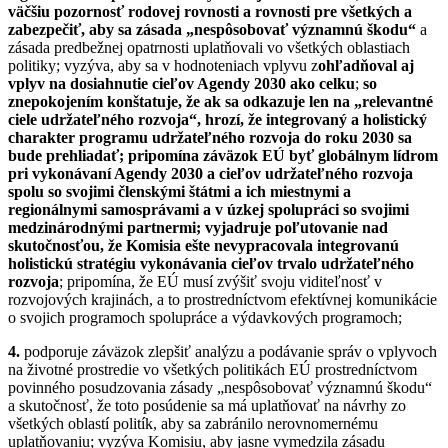
väčšiu pozornosť rodovej rovnosti a rovnosti pre všetkých a
zabezpečiť, aby sa zásada „nespôsobovať významnú škodu“
a
zásada predbežnej opatrnosti uplatňovali vo všetkých oblastiach
politiky;
vyzýva, aby sa v hodnoteniach vplyvu z
ohľadňoval aj
vplyv na dosiahnutie cieľov Agendy 2030 ako celku
;
so
znepokojením konštatuje, že ak sa odkazuje len na „relevantné
ciele udržateľného rozvoja“, hrozí, že integrovaný a holistický
charakter programu udržateľného rozvoja do roku 2030 sa
bude prehliadať; pripomína záväzok EÚ byť globálnym lídrom
pri vykonávaní Agendy 2030 a cieľov udržateľného rozvoja
spolu so svojimi členskými štátmi a ich miestnymi a
regionálnymi samosprávami a v úzkej spolupráci so svojimi
medzinárodnými partnermi; vyjadruje poľutovanie nad
skutočnosťou, že Komisia ešte nevypracovala integrovanú
holistickú stratégiu vykonávania cieľov trvalo udržateľného
rozvoja
; pripomína, že EÚ musí zvýšiť svoju viditeľnosť v
rozvojových krajinách, a to prostredníctvom efektívnej komunikácie
o svojich programoch spolupráce a výdavkových programoch;
4.
podporuje záväzok zlepšiť analýzu a podávanie správ o vplyvoch
na životné prostredie vo všetkých politikách EÚ prostredníctvom
povinného posudzovania zásady „nespôsobovať významnú škodu“
a skutočnosť, že toto posúdenie sa má uplatňovať na návrhy zo
všetkých oblastí politík, aby sa zabránilo nerovnomernému
uplatňovaniu;
vyzýva Komisiu, aby jasne vymedzila zásadu