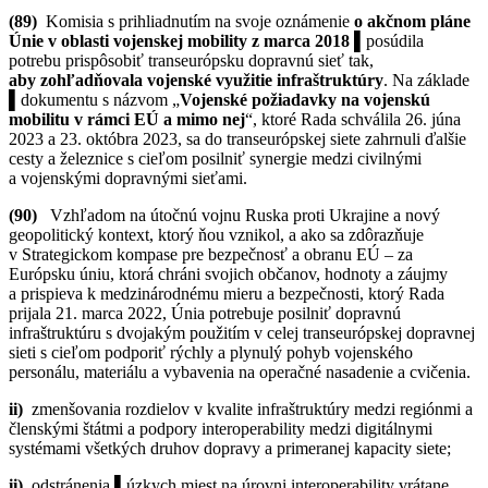
(89)
Komisia s prihliadnutím na svoje oznámenie
o akčnom pláne
Únie v oblasti vojenskej mobility z marca 2018
▌posúdila
potrebu prispôsobiť transeurópsku dopravnú sieť tak,
aby zohľadňovala vojenské využitie infraštruktúry
. Na základe
▌dokumentu s názvom „
Vojenské požiadavky na vojenskú
mobilitu v rámci EÚ a mimo nej
“, ktoré Rada schválila 26. júna
2023 a 23. októbra 2023
, sa do transeurópskej siete zahrnuli ďalšie
cesty a železnice s cieľom posilniť synergie medzi civilnými
a vojenskými dopravnými sieťami.
(90)
Vzhľadom na útočnú vojnu Ruska proti Ukrajine a nový
geopolitický kontext, ktorý ňou vznikol, a ako sa zdôrazňuje
v Strategickom kompase pre bezpečnosť a obranu EÚ – za
Európsku úniu, ktorá chráni svojich občanov, hodnoty a záujmy
a prispieva k medzinárodnému mieru a bezpečnosti, ktorý Rada
prijala 21. marca 2022, Únia potrebuje posilniť dopravnú
infraštruktúru s dvojakým použitím v celej transeurópskej dopravnej
sieti s cieľom podporiť rýchly a plynulý pohyb vojenského
personálu, materiálu a vybavenia na operačné nasadenie a cvičenia.
ii)
zmenšovania rozdielov v kvalite infraštruktúry medzi regiónmi a
členskými štátmi a podpory interoperability medzi digitálnymi
systémami všetkých druhov dopravy a primeranej kapacity siete;
ii)
odstránenia ▌úzkych miest na úrovni interoperability vrátane