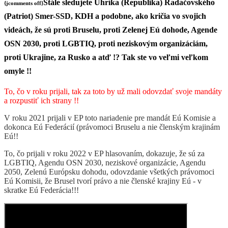
Stále sledujete Uhríka (Republika) Radačovského
{jcomments off}
(Patriot) Smer-SSD, KDH a podobne, ako kričia vo svojich
videách, že sú proti Bruselu, proti Zelenej Eú dohode, Agende
OSN 2030, proti LGBTIQ, proti neziskovým organizáciám,
proti Ukrajine, za Rusko a atď !? Tak ste vo veľmi veľkom
omyle !!
To, čo v roku prijali, tak za toto by už mali odovzdať svoje mandáty
a rozpustiť ich strany !!
V roku 2021 prijali v EP toto nariadenie pre mandát Eú Komisie a
dokonca Eú Federácií (právomoci Bruselu a nie členským krajinám
Eú!!
To, čo prijali v roku 2022 v EP hlasovaním, dokazuje, že sú za
LGBTIQ, Agendu OSN 2030, neziskové organizácie, Agendu
2050, Zelenú Európsku dohodu, odovzdanie všetkých právomoci
Eú Komisii, že Brusel tvorí právo a nie členské krajiny Eú - v
skratke Eú Federácia!!!