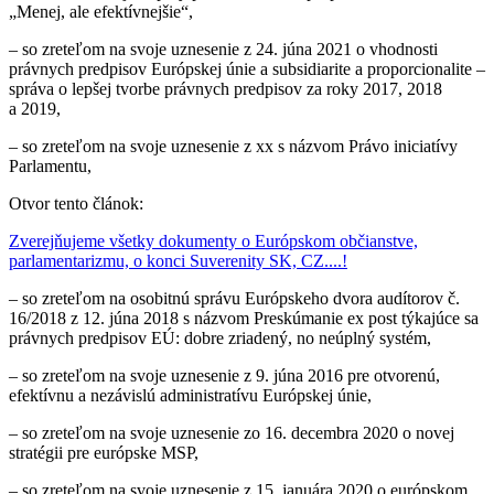
„Menej, ale efektívnejšie“,
–
so zreteľom na svoje uznesenie z 24. júna 2021 o vhodnosti
právnych predpisov Európskej únie a subsidiarite a proporcionalite –
správa o lepšej tvorbe právnych predpisov za roky 2017, 2018
a 2019
,
–
so zreteľom na svoje uznesenie z xx s názvom Právo iniciatívy
Parlamentu,
Otvor tento článok:
Zverejňujeme všetky dokumenty o Európskom občianstve,
parlamentarizmu, o konci Suverenity SK, CZ....!
–
so zreteľom na osobitnú správu Európskeho dvora audítorov č.
16/2018 z 12. júna 2018 s názvom Preskúmanie ex post týkajúce sa
právnych predpisov EÚ: dobre zriadený, no neúplný systém,
–
so zreteľom na svoje uznesenie z 9. júna 2016 pre otvorenú,
efektívnu a nezávislú administratívu Európskej únie
,
–
so zreteľom na svoje uznesenie zo 16. decembra 2020 o novej
stratégii pre európske MSP
,
–
so zreteľom na svoje uznesenie z 15. januára 2020 o európskom