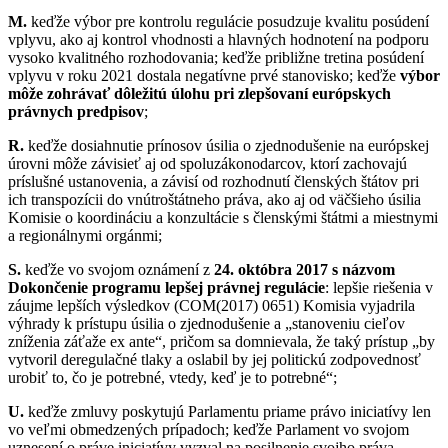
M.
keďže výbor pre kontrolu regulácie posudzuje kvalitu posúdení
vplyvu, ako aj kontrol vhodnosti a hlavných hodnotení na podporu
vysoko kvalitného rozhodovania; keďže približne tretina posúdení
vplyvu v roku 2021 dostala negatívne prvé stanovisko; keďže
výbor
môže zohrávať dôležitú úlohu pri zlepšovaní európskych
právnych predpisov
;
R.
keďže dosiahnutie prínosov úsilia o zjednodušenie na európskej
úrovni môže závisieť aj od spoluzákonodarcov, ktorí zachovajú
príslušné ustanovenia, a závisí od rozhodnutí členských štátov pri
ich transpozícii do vnútroštátneho práva, ako aj od väčšieho úsilia
Komisie o koordináciu a konzultácie s členskými štátmi a miestnymi
a regionálnymi orgánmi;
S.
keďže vo svojom oznámení z
24. októbra 2017
s názvom
Dokončenie programu lepšej právnej regulácie
: lepšie riešenia v
záujme lepších výsledkov (COM(2017) 0651) Komisia vyjadrila
výhrady k prístupu úsilia o zjednodušenie a „stanoveniu cieľov
zníženia záťaže ex ante“, pričom sa domnievala, že taký prístup „by
vytvoril deregulačné tlaky a oslabil by jej politickú zodpovednosť
urobiť to, čo je potrebné, vtedy, keď je to potrebné“;
U.
keďže zmluvy poskytujú Parlamentu priame právo iniciatívy len
vo veľmi obmedzených prípadoch; keďže Parlament vo svojom
uznesení o práve iniciatívy vyzval na posilnenie svojho práva