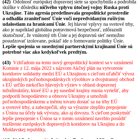
(42)
Odolnosť európskej dopravnej siete sa spochybnila a podrobila
skúške v dôsledku
ničivého vplyvu útočnej vojny Ruska proti
Ukrajine
.
Táto agresia predefinovala geopolitické prostredie
a odhalila zraniteľnosť Únie voči nepredvídaným rušivým
udalostiam za hranicami Únie
. Jej hlavné vplyvy na svetové trhy,
ako je napríklad globálna potravinová bezpečnosť, zdôraznili
skutočnosť, že vnútorný trh Únie a jej dopravnú sieť nemožno
posudzovať izolovane, pokiaľ ide o formovanie politiky Únie.
Lepšie spojenia so susednými partnerskými krajinami Únie sú
potrebné viac ako kedykoľvek predtým.
(43)
Vzhľadom na tento nový geopolitický kontext sa v oznámení
Komisie z 12. mája 2022 s názvom Akčný plán na vytvorenie
koridorov solidarity medzi EÚ a Ukrajinou s cieľom uľahčiť vývoz
ukrajinských poľnohospodárskych výrobkov a dvojstranný obchod
s EÚ určilo niekoľko hlavných výziev v oblasti dopravnej
infraštruktúry, ktoré EÚ a jej susedné krajiny musia vyriešiť, aby
podporili hospodárstvo a obnovu Ukrajiny a umožnili
poľnohospodárskemu a inému tovaru dostať sa na trhy EÚ
a svetové trhy, a zabezpečili, aby sa výrazne zlepšilo prepojenie
s Úniou na účely tak vývozu, ako aj dovozu. S cieľom poskytnúť
lepšie prepojenie s Úniou sa v tomto oznámení navrhlo posúdiť
rozšírenie európskych dopravných koridorov na Ukrajinu a do
Moldavskej republiky
.