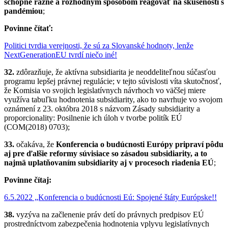
schopné rázne a rozhodným spôsobom reagovať na skúsenosti s
pandémiou
;
Povinne čítať:
Politici tvrdia verejnosti, že sú za Slovanské hodnoty, lenže
NextGenerationEU tvrdí niečo iné!
32.
zdôrazňuje, že aktívna subsidiarita je neoddeliteľnou súčasťou
programu lepšej právnej regulácie; v tejto súvislosti víta skutočnosť,
že Komisia vo svojich legislatívnych návrhoch vo väčšej miere
využíva tabuľku hodnotenia subsidiarity, ako to navrhuje vo svojom
oznámení z 23. októbra 2018 s názvom Zásady subsidiarity a
proporcionality: Posilnenie ich úloh v tvorbe politík EÚ
(COM(2018) 0703);
33.
očakáva, že
Konferencia o budúcnosti Európy pripraví pôdu
aj pre ďalšie reformy súvisiace so zásadou subsidiarity, a to
najmä uplatňovaním subsidiarity aj v procesoch riadenia EÚ
;
Povinne čítaj:
6.5.2022 „Konferencia o budúcnosti Eú: Spojené štáty Európske!!
38.
vyzýva na začlenenie práv detí do právnych predpisov EÚ
prostredníctvom zabezpečenia hodnotenia vplyvu legislatívnych