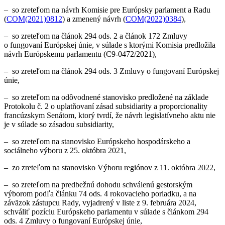
– so zreteľom na návrh Komisie pre Európsky parlament a Radu
(
COM(2021)0812
) a zmenený návrh (
COM(2022)0384
),
– so zreteľom na článok 294 ods. 2 a článok 172 Zmluvy
o fungovaní Európskej únie, v súlade s ktorými Komisia predložila
návrh Európskemu parlamentu (C9‑0472/2021),
– so zreteľom na článok 294 ods. 3 Zmluvy o fungovaní Európskej
únie,
– so zreteľom na odôvodnené stanovisko predložené na základe
Protokolu č. 2 o uplatňovaní zásad subsidiarity a proporcionality
francúzskym Senátom, ktorý tvrdí, že návrh legislatívneho aktu nie
je v súlade so zásadou subsidiarity,
– so zreteľom na stanovisko Európskeho hospodárskeho a
sociálneho výboru z 25. októbra 2021,
– zo zreteľom na stanovisko Výboru regiónov z 11. októbra 2022,
– so zreteľom na predbežnú dohodu schválenú gestorským
výborom podľa článku 74 ods. 4 rokovacieho poriadku, a na
záväzok zástupcu Rady, vyjadrený v liste z 9. februára 2024,
schváliť pozíciu Európskeho parlamentu v súlade s článkom 294
ods. 4 Zmluvy o fungovaní Európskej únie,