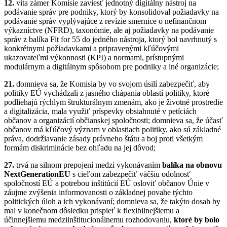
12.
víta zámer Komisie zaviesť jednotný digitálny nástroj na
podávanie správ pre podniky, ktorý by konsolidoval požiadavky na
podávanie správ vyplývajúce z revízie smernice o nefinančnom
výkazníctve (NFRD), taxonómie, ale aj požiadavky na podávanie
správ z balíka Fit for 55 do jedného nástroja, ktorý bol navrhnutý s
konkrétnymi požiadavkami a pripravenými kľúčovými
ukazovateľmi výkonnosti (KPI) a normami, prístupnými
modulárnym a digitálnym spôsobom pre podniky a iné organizácie;
21.
domnieva sa, že Komisia by vo svojom úsilí zabezpečiť, aby
politiky EÚ vychádzali z jasného chápania oblastí politiky, ktoré
podliehajú rýchlym štrukturálnym zmenám, ako je životné prostredie
a digitalizácia, mala využiť príspevky obsiahnuté v petíciách
občanov a organizácií občianskej spoločnosti; domnieva sa, že účasť
občanov má kľúčový význam v oblastiach politiky, ako sú základné
práva, dodržiavanie zásady právneho štátu a boj proti všetkým
formám diskriminácie bez ohľadu na jej dôvod;
27.
trvá na silnom prepojení medzi vykonávaním
balíka na obnovu
NextGenerationEU
s cieľom zabezpečiť väčšiu odolnosť
spoločností EÚ a potrebou inštitúcií EÚ osloviť občanov Únie v
záujme zvýšenia informovanosti o základnej povahe týchto
politických úloh a ich vykonávaní; domnieva sa, že takýto dosah by
mal v konečnom dôsledku prispieť k flexibilnejšiemu a
účinnejšiemu medziinštitucionálnemu rozhodovaniu,
ktoré by bolo