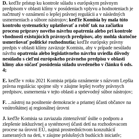
D.
keďže prístup ku kontrole súladu s európskym právnym
predpisom v oblasti klímy v posúdeniach vplyvu a hodnoteniach je
načrtnutý v oznámení o lepšej právnej regulácii a v následných
usmerneniach a súbore nástrojov;
keďže Komisia by mala túto
kontrolu systematicky uplatňovať a robiť tak na začiatku
procesu prípravy nového návrhu opatrenia alebo pri kontrole
vhodnosti existujúcich právnych predpisov, aby mohla skutočne
usmerňovať politické rozhodnutia;
keďže európsky právny
predpis v oblasti klímy zaväzuje Komisiu, aby v prípade nesúladu
návrhu
opatrenia alebo legislatívneho návrhu uviedla dôvody
nesúladu s cieľmi európskeho právneho predpisu v oblasti
klímy ako súčasť posúdenia súladu uvedeného v článku 6 ods.
4;
E.
keďže v roku 2021 Komisia prijala oznámenie s názvom Lepšia
právna regulácia: spojme sily v záujme lepšej tvorby právnych
predpisov, usmernenia v tejto oblasti a sprievodný súbor nástrojov;
F.
...nástroj na posilnenie demokracie a priamej účasti občanov na
vnútroštátnej aj regionálnej úrovni
J.
keďže Komisia sa zaviazala zintenzívniť úsilie o podporu a
zlepšenie inkluzívnej a systémovej účasti detí na rozhodovacom
procese na úrovni EÚ, najmä prostredníctvom konzultácií
zameraných na deti, v záujme príslušných budúcich iniciatív;