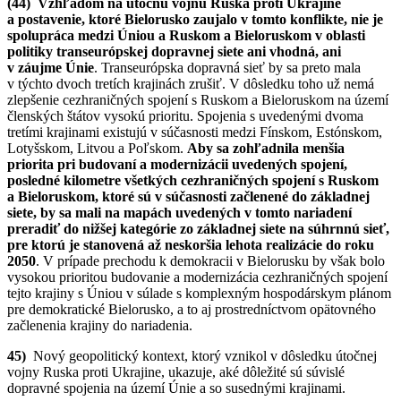
(44)
Vzhľadom na útočnú vojnu Ruska proti Ukrajine
a postavenie, ktoré Bielorusko zaujalo v tomto konflikte, nie je
spolupráca medzi Úniou a Ruskom a Bieloruskom v oblasti
politiky transeurópskej dopravnej siete ani vhodná, ani
v záujme Únie
. Transeurópska dopravná sieť by sa preto mala
v týchto dvoch tretích krajinách zrušiť. V dôsledku toho už nemá
zlepšenie cezhraničných spojení s Ruskom a Bieloruskom na území
členských štátov vysokú prioritu. Spojenia s uvedenými dvoma
tretími krajinami existujú v súčasnosti medzi Fínskom, Estónskom,
Lotyšskom, Litvou a Poľskom.
Aby sa zohľadnila menšia
priorita pri budovaní a modernizácii uvedených spojení,
posledné kilometre všetkých cezhraničných spojení s Ruskom
a Bieloruskom, ktoré sú v súčasnosti začlenené do základnej
siete, by sa mali na mapách uvedených v tomto nariadení
preradiť do nižšej kategórie zo základnej siete na súhrnnú sieť,
pre ktorú je stanovená až neskoršia lehota realizácie do roku
2050
. V prípade prechodu k demokracii v Bielorusku by však bolo
vysokou prioritou budovanie a modernizácia cezhraničných spojení
tejto krajiny s Úniou v súlade s komplexným hospodárskym plánom
pre demokratické Bielorusko, a to aj prostredníctvom opätovného
začlenenia krajiny do nariadenia.
45)
Nový geopolitický kontext, ktorý vznikol v dôsledku útočnej
vojny Ruska proti Ukrajine, ukazuje, aké dôležité sú súvislé
dopravné spojenia na území Únie a so susednými krajinami.