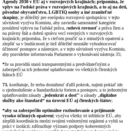
Agendy 2030 v EÚ aj v rozvojových krajinách; pripomína, že
vplyv na ľudské práva v rozvojových krajinách, a to aj na deti,
pôvodné obyvateľstvo, LGBTIQ osoby a iné zraniteľné
skupiny
, je dôležitý pre európsku rozvojovú spoluprácu; v tejto
súvislosti vyzýva Komisiu, aby zaviedla samostatné kategórie
posúdení vplyvu na ľudské práva, r
odovú rovnosť
a práva žien a
na právny štát a dobrú správu vecí verejných v rozvojových
krajinách; pripomína, že s cieľom poučiť sa z minulých opatrení a
zlepšiť sa v budúcnosti je tiež dôležité neustále vyhodnocovať
účinnosť postupov a nástrojov, a v tejto súvislosti vyzýva Komisiu,
aby pravidelne informovala Parlament o vykonávaní nástroja 35;
*
že sa pravidlá stanú transparentnými a predvídateľnými a
zabezpečí sa ich jednotné uplatňovanie vo všetkých členských
štátoch EÚ
73.
konštatuje, že treba dosiahnuť ďalší pokrok, najmä pokiaľ ide
o zjednodušenie a štandardizáciu foriem a postupov, a to jednotným
uplatňovaním zásady „
jedenkrát a dosť
“ a zásady „
digitálne
služby ako štandard“ na úrovni EÚ aj členských štátov
;
*aby sa zabezpečilo optimálne rozhodovanie a prijímanie
vysoko účinných opatrení
; vyzýva všetky tri inštitúcie EÚ, aby
zlepšili koordináciu medzi svojimi vnútornými orgánmi a vyhli sa
práci v izolácii; zdôrazňuje význam podpory koherentných