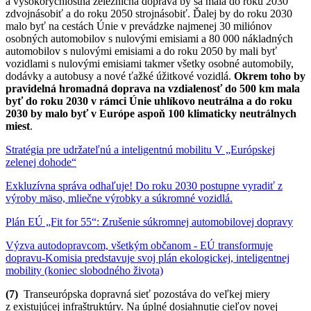
a vysokorýchlostná železničná doprava by sa mala do roku 2030
zdvojnásobiť a do roku 2050 strojnásobiť. Ďalej by do roku 2030
malo byť na cestách Únie v prevádzke najmenej 30 miliónov
osobných automobilov s nulovými emisiami a 80 000 nákladných
automobilov s nulovými emisiami a do roku 2050 by mali byť
vozidlami s nulovými emisiami takmer všetky osobné automobily,
dodávky a autobusy a nové ťažké úžitkové vozidlá.
Okrem toho by
pravidelná hromadná doprava na vzdialenosť do 500 km mala
byť do roku 2030 v rámci Únie uhlíkovo neutrálna a do roku
2030 by malo byť v Európe aspoň 100 klimaticky neutrálnych
miest
.
Stratégia pre udržateľnú a inteligentnú mobilitu V „Európskej
zelenej dohode“
Exkluzívna správa odhaľuje! Do roku 2030 postupne vyradiť z
výroby mäso, mliečne výrobky a súkromné ​​vozidlá.
Plán EÚ „Fit for 55“: Zrušenie súkromnej automobilovej dopravy
Výzva autodopravcom, všetkým občanom - EÚ transformuje
dopravu-Komisia predstavuje svoj plán ekologickej, inteligentnej
mobility (koniec slobodného života)
(7)
Transeurópska dopravná sieť pozostáva do veľkej miery
z existujúcej infraštruktúry. Na úplné dosiahnutie cieľov novej