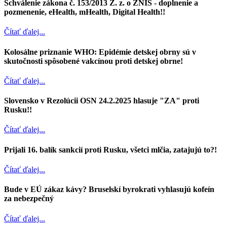
Schválenie zákona č. 153/2013 Z. z. o ZNIS - doplnenie a
pozmenenie, eHealth, mHealth, Digital Health!!
Čítať ďalej...
Kolosálne priznanie WHO: Epidémie detskej obrny sú v
skutočnosti spôsobené vakcínou proti detskej obrne!
Čítať ďalej...
Slovensko v Rezolúcii OSN 24.2.2025 hlasuje "ZA" proti
Rusku!!
Čítať ďalej...
Prijali 16. balík sankcií proti Rusku, všetci mlčia, zatajujú to?!
Čítať ďalej...
Bude v EÚ zákaz kávy? Bruselskí byrokrati vyhlasujú kofeín
za nebezpečný
Čítať ďalej...