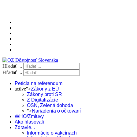
Hľadať ...
Hľadať ...
Petícia na referendum
active">
Zákony z EÚ
Zákony proti SR
Z Digitalizácie
OSN, Zelená dohoda
">
Nariadenia o očkovaní
WHO/Zmluvy
Ako hlasovali
Zdravie...
Informácie o vakcínach