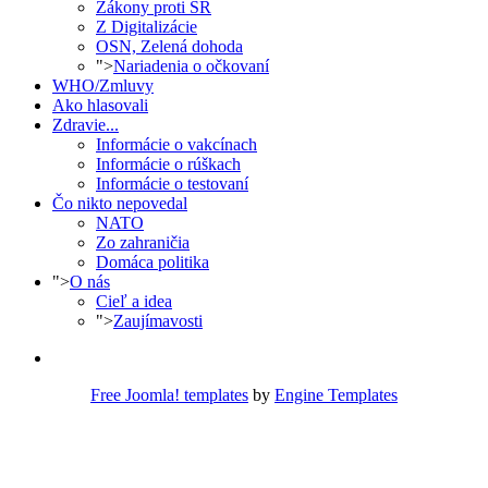
Zákony proti SR
Z Digitalizácie
OSN, Zelená dohoda
">
Nariadenia o očkovaní
WHO/Zmluvy
Ako hlasovali
Zdravie...
Informácie o vakcínach
Informácie o rúškach
Informácie o testovaní
Čo nikto nepovedal
NATO
Zo zahraničia
Domáca politika
">
O nás
Cieľ a idea
">
Zaujímavosti
Free Joomla! templates
by
Engine Templates