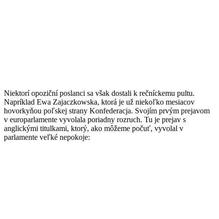
Niektorí opoziční poslanci sa však dostali k rečníckemu pultu.
Napríklad Ewa Zajaczkowska, ktorá je už niekoľko mesiacov
hovorkyňou poľskej strany Konfederacja. Svojím prvým prejavom
v europarlamente vyvolala poriadny rozruch. Tu je prejav s
anglickými titulkami, ktorý, ako môžeme počuť, vyvolal v
parlamente veľké nepokoje: