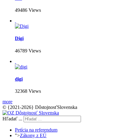
49486 Views
Digi
46789 Views
digi
32368 Views
more
© {2021-2026} DôstojnosťSlovenska
Hľadať ...
Petícia na referendum
">
Zákony z EÚ