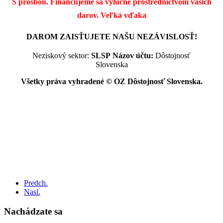
S prosbou. Financujeme sa výlučne prostredníctvom vašich
darov.
Veľká vďaka
DAROM ZAISŤUJETE NAŠU NEZÁVISLOSŤ!
Neziskový sektor:
SLSP
Názov účtu:
Dôstojnosť
Slovenska
Všetky práva vyhradené © OZ Dôstojnosť Slovenska.
Predch.
Nasl.
Nachádzate sa