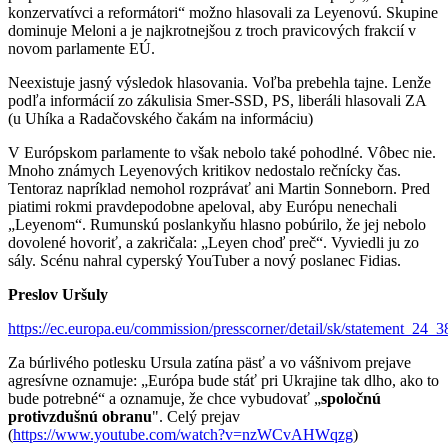
konzervatívci a reformátori“ možno hlasovali za Leyenovú. Skupine
dominuje Meloni a je najkrotnejšou z troch pravicových frakcií v
novom parlamente EÚ.
Neexistuje jasný výsledok hlasovania. Voľba prebehla tajne. Lenže
podľa informácií zo zákulisia Smer-SSD, PS, liberáli hlasovali ZA
(u Uhíka a Radačovského čakám na informáciu)
V Európskom parlamente to však nebolo také pohodlné. Vôbec nie.
Mnoho známych Leyenových kritikov nedostalo rečnícky čas.
Tentoraz napríklad nemohol rozprávať ani Martin Sonneborn. Pred
piatimi rokmi pravdepodobne apeloval, aby Európu nenechali
„Leyenom“. Rumunskú poslankyňu hlasno pobúrilo, že jej nebolo
dovolené hovoriť, a zakričala: „Leyen choď preč“. Vyviedli ju zo
sály. Scénu nahral cyperský YouTuber a nový poslanec Fidias.
Preslov Uršuly
https://ec.europa.eu/commission/presscorner/detail/sk/statement_24_
Za búrlivého potlesku Ursula zatína päsť a vo vášnivom prejave
agresívne oznamuje: „Európa bude stáť pri Ukrajine tak dlho, ako to
bude potrebné“ a oznamuje, že chce vybudovať „
spoločnú
protivzdušnú obranu
". Celý prejav
(
https://www.youtube.com/watch?v=nzWCvAHWqzg
)