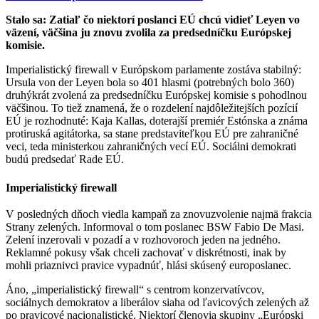
Stalo sa: Zatiaľ čo niektorí poslanci EÚ chcú vidieť Leyen vo
väzení, väčšina ju znovu zvolila za predsedníčku Európskej
komisie.
Imperialistický firewall v Európskom parlamente zostáva stabilný:
Ursula von der Leyen bola so 401 hlasmi (potrebných bolo 360)
druhýkrát zvolená za predsedníčku Európskej komisie s pohodlnou
väčšinou. To tiež znamená, že o rozdelení najdôležitejších pozícií
EÚ je rozhodnuté: Kaja Kallas, doterajší premiér Estónska a známa
protiruská agitátorka, sa stane predstaviteľkou EÚ pre zahraničné
veci, teda ministerkou zahraničných vecí EÚ. Sociálni demokrati
budú predsedať Rade EÚ.
Imperialistický firewall
V posledných dňoch viedla kampaň za znovuzvolenie najmä frakcia
Strany zelených. Informoval o tom poslanec BSW Fabio De Masi.
Zelení inzerovali v pozadí a v rozhovoroch jeden na jedného.
Reklamné pokusy však chceli zachovať v diskrétnosti, inak by
mohli priaznivci pravice vypadnúť, hlási skúsený europoslanec.
Áno, „imperialistický firewall“ s centrom konzervatívcov,
sociálnych demokratov a liberálov siaha od ľavicových zelených až
po pravicové nacionalistické. Niektorí členovia skupiny „Európski