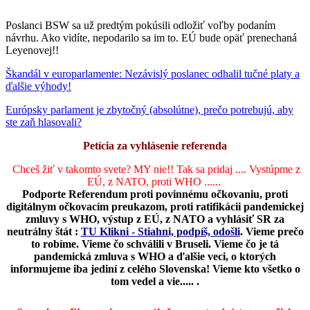
Poslanci BSW sa už predtým pokúsili odložiť voľby podaním
návrhu. Ako vidíte, nepodarilo sa im to. EÚ bude opäť prenechaná
Leyenovej!!
Škandál v europarlamente: Nezávislý poslanec odhalil tučné platy a
ďalšie výhody!
Európsky parlament je zbytočný (absolútne), prečo potrebujú, aby
ste zaň hlasovali?
Petícia za vyhlásenie referenda
Chceš žiť v takomto svete? MY nie!! Tak sa pridaj .... Vystúpme z
EÚ, z NATO, proti WHO ......
Podporte Referendum proti povinnému očkovaniu, proti
digitálnym očkovacím preukazom, proti ratifikácii pandemickej
zmluvy s WHO, výstup z EÚ, z NATO a vyhlásiť SR za
neutrálny štát :
TU Klikni - Stiahni, podpíš, odošli
.
Vieme prečo
to robíme. Vieme čo schválili v Bruseli. Vieme čo je tá
pandemická zmluva s WHO a ďalšie veci, o ktorých
informujeme iba jediní z celého Slovenska! Vieme kto všetko o
tom vedel a vie..... .