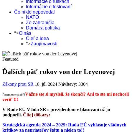
Informácie o rúškach
Informácie o testovaní
Čo nikto nepovedal
NATO
Zo zahraničia
Domáca politika
">
O nás
Cieľ a idea
">
Zaujímavosti
Featured
Ďalších päť rokov von der Leyenovej
Zákony proti SR
18. júl 2024
Návštevy: 3304
Vážne ste si mysleli, že skončí? Ani to ste mi nechceli
{jcomments off}
veriť !!!
V Rade EÚ Vláda SR s prezidentom v hlasovaní už ju
podporili.
Čítaj dôkazy:
Strategická agenda 2024 – 2029: Rada EÚ vyhlasuje vládnych
kritikov za nepriateľov štátu a nielen to!!