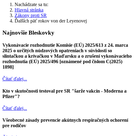
Nachádzate sa tu:
Hlavná stránka
Zákony proti SR
Ďalších päť rokov von der Leyenovej
Najnovšie Bleskovky
Vykonávacie rozhodnutie Komisie (EÚ) 2025/613 z 24. marca
2025 o určitých núdzových opatreniach v súvislosti so
slintačkou a krívačkou v Maďarsku a o zrušení vykonávacieho
rozhodnutia (EÚ) 2025/496 [oznámené pod číslom C(2025)
1898]
Čítať ďalej...
Kto v skutočnosti testoval pre SR "šarže vakcín - Moderna a
Pfizer"?
Čítať ďalej...
Všeobecné zásady prevencie akútnych respiračných ochorení
pre rodičov