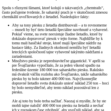
Spolu s rôznymi fámami, ktoré kolujú o takzvaných „chemtrails“,
často počujeme tvrdenie, že saharský prach je v skutočnosti zmesou
chemikálií uvoľňovaných z lietadiel. Nasledujúce fakty:
Aby sa tony piesku z lietadla distribuovali – a to rovnomerne
– museli by byť tieto lietadlá špeciálne navrhnuté a vybavené.
Pokiaľ vieme, na svete neexistuje žiadne lietadlo, ktoré by
dokázalo dopravovať piesok v tejto forme. Najbližšie by k
tomu mali hasičské stroje, ktoré majú špeciálne nádrže na
hasiace látky. Za žiadnych okolností nemôžu byť lietadlá
leteckých spoločností tajne vybavené takýmito nádržami a
zariadeniami.
Množstvo piesku je nepredstaviteľne gigantické. V apríli sa
pre Švajčiarsko vypočítalo, že za jeden víkend spadlo na
federálne územie 180 000 ton saharského piesku. Rakúsko
má dvakrát väčšiu rozlohu ako Švajčiarsko, takže saharského
piesku by tu bolo takmer 400 000 ton. Najvýkonnejšie
dopravné lietadlo sveta dokázalo uniesť náklad 250 ton – hoci
by bolo nemysliteľné, aby tento náklad pozostával len z
piesku.
Ale aj toto by bolo treba načítať. Naozaj si myslíte, že by ste
mohli tajne naložiť 400 000 ton piesku na lietadlá a nechať
ich v rovnakom čase zdvihnúť, aby uvoľnili náklad, aby sa