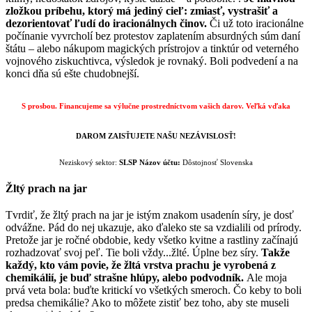
zložkou príbehu, ktorý má jediný cieľ: zmiasť, vystrašiť a
dezorientovať ľudí do iracionálnych činov.
Či už toto iracionálne
počínanie vyvrcholí bez protestov zaplatením absurdných súm daní
štátu – alebo nákupom magických prístrojov a tinktúr od veterného
vojnového ziskuchtivca, výsledok je rovnaký. Boli podvedení a na
konci dňa sú ešte chudobnejší.
S prosbou. Financujeme sa výlučne prostredníctvom vašich darov.
Veľká vďaka
DAROM ZAISŤUJETE NAŠU NEZÁVISLOSŤ!
Neziskový sektor:
SLSP
Názov účtu:
Dôstojnosť Slovenska
Žltý prach na jar
Tvrdiť, že žltý prach na jar je istým znakom usadenín síry, je dosť
odvážne. Pád do nej ukazuje, ako ďaleko ste sa vzdialili od prírody.
Pretože jar je ročné obdobie, kedy všetko kvitne a rastliny začínajú
rozhadzovať svoj peľ. Tie boli vždy...žlté. Úplne bez síry.
Takže
každý, kto vám povie, že žltá vrstva prachu je vyrobená z
chemikálií, je buď strašne hlúpy, alebo podvodník.
Ale moja
prvá veta bola: buďte kritickí vo všetkých smeroch. Čo keby to boli
predsa chemikálie? Ako to môžete zistiť bez toho, aby ste museli