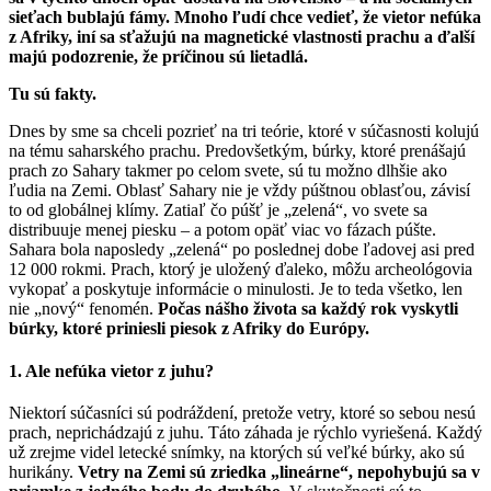
sieťach bublajú fámy. Mnoho ľudí chce vedieť, že vietor nefúka
z Afriky, iní sa sťažujú na magnetické vlastnosti prachu a ďalší
majú podozrenie, že príčinou sú lietadlá.
Tu sú fakty.
Dnes by sme sa chceli pozrieť na tri teórie, ktoré v súčasnosti kolujú
na tému saharského prachu. Predovšetkým, búrky, ktoré prenášajú
prach zo Sahary takmer po celom svete, sú tu možno dlhšie ako
ľudia na Zemi. Oblasť Sahary nie je vždy púštnou oblasťou, závisí
to od globálnej klímy. Zatiaľ čo púšť je „zelená“, vo svete sa
distribuuje menej piesku – a potom opäť viac vo fázach púšte.
Sahara bola naposledy „zelená“ po poslednej dobe ľadovej asi pred
12 000 rokmi. Prach, ktorý je uložený ďaleko, môžu archeológovia
vykopať a poskytuje informácie o minulosti. Je to teda všetko, len
nie „nový“ fenomén.
Počas nášho života sa každý rok vyskytli
búrky, ktoré priniesli piesok z Afriky do Európy.
1. Ale nefúka vietor z juhu?
Niektorí súčasníci sú podráždení, pretože vetry, ktoré so sebou nesú
prach, neprichádzajú z juhu. Táto záhada je rýchlo vyriešená. Každý
už zrejme videl letecké snímky, na ktorých sú veľké búrky, ako sú
hurikány.
Vetry na Zemi sú zriedka „lineárne“, nepohybujú sa v