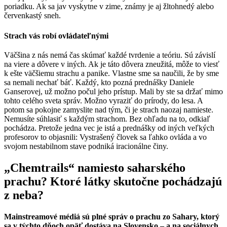
poriadku. Ak sa jav vyskytne v zime, známy je aj žltohnedý alebo
červenkastý sneh.
Strach vás robí ovládateľnými
Väčšina z nás nemá čas skúmať každé tvrdenie a teóriu. Sú závislí
na viere a dôvere v iných. Ak je táto dôvera zneužitá, môže to viesť
k ešte väčšiemu strachu a panike. Vlastne sme sa naučili, že by sme
sa nemali nechať báť. Každý, kto pozná prednášky Daniele
Ganserovej, už možno počul jeho prístup. Mali by ste sa držať mimo
tohto celého sveta správ. Možno vyraziť do prírody, do lesa. A
potom sa pokojne zamyslite nad tým, či je strach naozaj namieste.
Nemusíte súhlasiť s každým strachom. Bez ohľadu na to, odkiaľ
pochádza. Pretože jedna vec je istá a prednášky od iných veľkých
profesorov to objasnili: Vystrašený človek sa ľahko ovláda a vo
svojom nestabilnom stave podniká iracionálne činy.
„Chemtrails“ namiesto saharského
prachu? Ktoré látky skutočne pochádzajú
z neba?
Mainstreamové médiá sú plné správ o prachu zo Sahary, ktorý
sa v týchto dňoch opäť dostáva na Slovensko – a na sociálnych