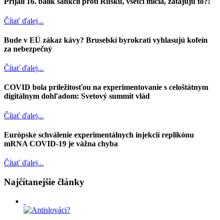
Prijali 16. balík sankcií proti Rusku, všetci mlčia, zatajujú to?!
Čítať ďalej...
Bude v EÚ zákaz kávy? Bruselskí byrokrati vyhlasujú kofeín
za nebezpečný
Čítať ďalej...
COVID bola príležitosťou na experimentovanie s celoštátnym
digitálnym dohľadom: Svetový summit vlád
Čítať ďalej...
Európske schválenie experimentálnych injekcií replikónu
mRNA COVID-19 je vážna chyba
Čítať ďalej...
Najčítanejšie články