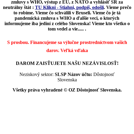
zmluvy s WHO, výstup z EÚ, z NATO a vyhlásiť SR za
neutrálny štát :
TU Klikni - Stiahni, podpíš, odošli
.
Vieme prečo
to robíme. Vieme čo schválili v Bruseli. Vieme čo je tá
pandemická zmluva s WHO a ďalšie veci, o ktorých
informujeme iba jediní z celého Slovenska! Vieme kto všetko o
tom vedel a vie..... .
S prosbou. Financujeme sa výlučne prostredníctvom vašich
darov.
Veľká vďaka
DAROM ZAISŤUJETE NAŠU NEZÁVISLOSŤ!
Neziskový sektor:
SLSP
Názov účtu:
Dôstojnosť
Slovenska
Všetky práva vyhradené © OZ Dôstojnosť Slovenska.