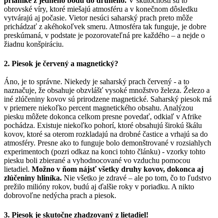
priamke z jedného bodu do druhého.
V skutočnosti sú to
obrovské víry, ktoré miešajú atmosféru a v konečnom dôsledku
vytvárajú aj počasie. Vietor nesúci saharský prach preto môže
prichádzať z akéhokoľvek smeru. Atmosféra tak funguje, je dobre
preskúmaná, v podstate je pozorovateľná pre každého – a nejde o
žiadnu konšpiráciu.
2. Piesok je červený a magnetický?
Áno, je to správne. Niekedy je saharský prach červený - a to
naznačuje, že obsahuje obzvlášť vysoké množstvo železa. Železo a
iné zlúčeniny kovov sú prirodzene magnetické. Saharský piesok má
v priemere niekoľko percent magnetického obsahu. Analýzou
piesku môžete dokonca celkom presne povedať, odkiaľ v Afrike
pochádza. Existuje niekoľko pohorí, ktoré obsahujú širokú škálu
kovov, ktoré sa oterom rozkladajú na drobné častice a vrhajú sa do
atmosféry. Presne ako to funguje bolo demonštrované v rozsiahlych
experimentoch (pozri odkaz na konci tohto článku) - vzorky tohto
piesku boli zbierané a vyhodnocované vo vzduchu pomocou
lietadiel.
Možno v ňom nájsť všetky druhy kovov, dokonca aj
zlúčeniny hliníka.
Nie všetko je zdravé – ale po tom, čo to ľudstvo
prežilo milióny rokov, budú aj ďalšie roky v poriadku. A nikto
dobrovoľne nedýcha prach a piesok.
3. Piesok je skutočne zhadzovaný z lietadiel!