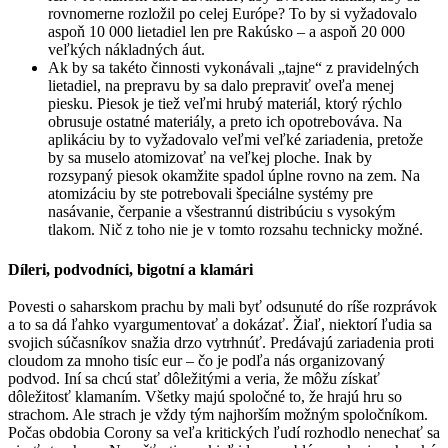
rovnomerne rozložil po celej Európe? To by si vyžadovalo
aspoň 10 000 lietadiel len pre Rakúsko – a aspoň 20 000
veľkých nákladných áut.
Ak by sa takéto činnosti vykonávali „tajne“ z pravidelných
lietadiel, na prepravu by sa dalo prepraviť oveľa menej
piesku. Piesok je tiež veľmi hrubý materiál, ktorý rýchlo
obrusuje ostatné materiály, a preto ich opotrebováva. Na
aplikáciu by to vyžadovalo veľmi veľké zariadenia, pretože
by sa muselo atomizovať na veľkej ploche. Inak by
rozsypaný piesok okamžite spadol úplne rovno na zem. Na
atomizáciu by ste potrebovali špeciálne systémy pre
nasávanie, čerpanie a všestrannú distribúciu s vysokým
tlakom. Nič z toho nie je v tomto rozsahu technicky možné.
Díleri, podvodníci, bigotní a klamári
Povesti o saharskom prachu by mali byť odsunuté do ríše rozprávok
a to sa dá ľahko vyargumentovať a dokázať. Žiaľ, niektorí ľudia sa
svojich súčasníkov snažia drzo vytrhnúť. Predávajú zariadenia proti
cloudom za mnoho tisíc eur – čo je podľa nás organizovaný
podvod. Iní sa chcú stať dôležitými a veria, že môžu získať
dôležitosť klamaním. Všetky majú spoločné to, že hrajú hru so
strachom. Ale strach je vždy tým najhorším možným spoločníkom.
Počas obdobia Corony sa veľa kritických ľudí rozhodlo nenechať sa