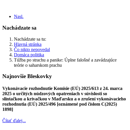
Nasl.
Nachádzate sa
Nachádzate sa tu:
Hlavná stránka
Čo nikto nepovedal
Domáca politika
Túžba po strachu a panike: Úplne falošné a zavádzajúce
teórie o saharskom prachu
Najnovšie Bleskovky
Vykonávacie rozhodnutie Komisie (EÚ) 2025/613 z 24. marca
2025 o určitých núdzových opatreniach v súvislosti so
slintačkou a krívačkou v Maďarsku a o zrušení vykonávacieho
rozhodnutia (EÚ) 2025/496 [oznámené pod číslom C(2025)
1898]
Čítať ďalej...