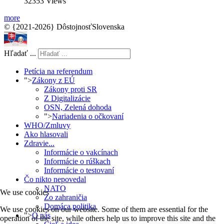
32353 Views
more
© {2021-2026} DôstojnosťSlovenska
Hľadať ...
Petícia na referendum
">
Zákony z EÚ
Zákony proti SR
Z Digitalizácie
OSN, Zelená dohoda
">
Nariadenia o očkovaní
WHO/Zmluvy
Ako hlasovali
Zdravie...
Informácie o vakcínach
Informácie o rúškach
Informácie o testovaní
Čo nikto nepovedal
NATO
We use cookies
Zo zahraničia
Domáca politika
We use cookies on our website. Some of them are essential for the
">
O nás
operation of the site, while others help us to improve this site and the