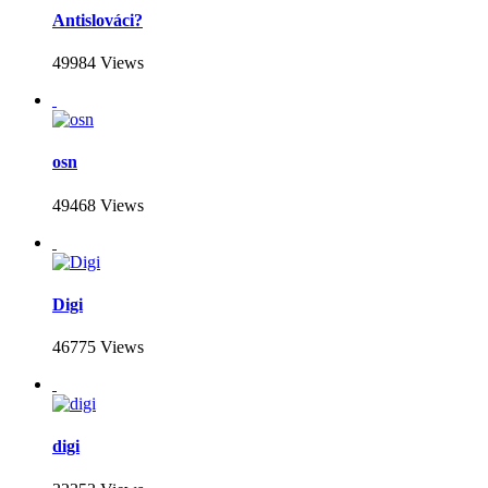
Antislováci?
49984 Views
osn
49468 Views
Digi
46775 Views
digi