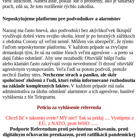
viesť strachom. Nanešťastie, pokiaľ ide o problémy, ako je saharský
prach, zdá sa, že toto rozlíšenie rýchlo zakolísa.
Neposkytujeme platformu pre podvodníkov a alarmistov
Naozaj ma často hnevá, ako podvodníci bez akýchkoľvek škrupúľ
využívajú dobrú vieru svojho okolia, ktoré je po hrozných zážitkoch
z obdobia Corony už veľmi neisté. Môžem vás ubezpečiť, že týmto
ľuďom neposkytneme platformu. V každom prípade sa zvyčajne
demaskujú tým, že sú na online fórach veľmi agresívne – a preto sa
dajú ľahko odstrániť. Aby sme nezabudli: Obzvlášť hlúpi ľudia
alebo klamári často zakrývajú svoju nevedomosť či drzosť obzvlášť
agresívnym vystupovaním. Veľa ľudí sa potom podvolí, pretože
nechcú žiadny stres.
Nechceme strach a paniku, ale skôr
spoločnosť zloženú z ľudí, ktorí robia informované rozhodnutia
na základe komplexných faktov.
V každom prípade má naša
administratíva za úlohu odstrániť alarmistov a ich agresívne, hanlivé
vyhlásenia z fór Telegramu.
Petícia za vyhlásenie referenda
Chceš žiť v takomto svete? MY nie!! Tak sa pridaj .... Vystúpme z
EÚ, z NATO, proti WHO ......
Podporte Referendum proti povinnému očkovaniu, proti
digitálnym očkovacím preukazom, proti ratifikácii pandemickej