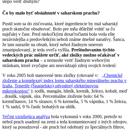
slepo veriť druhým?
Čo by malo byť obsiahnuté v saharskom prachu?
Pustil som sa do zisťovania, ktoré ingrediencie by mal saharský
prach skutočne obsahovať. Bolo pre mňa dôležité vrátiť sa čo
najďalej v čase. Pred niekoľkými desaťročiami bola veda ešte
nezávislejšia a predovšetkým neboli známe dnešné naratívy. Šanca,
že tam narazíte na obsah, ktorý nebol žiadnym smerom
zmanipulovaný, je teda oveľa vyššia.
Preštudovaním týchto
vedeckých prác môžete určiť, aké zložky možno očakávať v
saharskom prachu
– a nemusíte veriť žiadnym webovým
stránkam, ktoré zvyčajne ani neuvádzajú zdroj svojich tvrdení:
V roku 2005 boli stanovené tieto zložky (citované v:
„Chemické
zloženie a komplexný index lomu saharského minerálneho prachu v
Izaña, Tenerife (Španielsko) odvodený elektrónovou
mikroskopiou“
): sodík, mangán, hliník, kremík, železo, kobalt, meď
, draslík, vápnik, síra. Percentuálne zloženie bolo: 64 %
kremičitanov, 14 % síranov, 6 % kremeňa, 5 % vápnika, 1 % železa,
1 % sadzí, 9 % častíc bohatých na uhlík.
Veľmi vzrušujúca analýza
bola vykonaná v roku 2000, pretože to
nebol prach usadený na zemi a teda kontaminovaný z iných zdrojov,
ktorý sa posudzoval - ale prach bol odobratý zo špeciálnych filtrov,