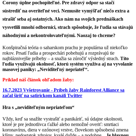
Corony úplne pochopiteľné. Pre zdravý odpor sa stačí
sústrediť na overiteľné veci. Nemusíte vymýšľať niečo extra a
strašiť seba aj ostatných. Ako nám na svojich prednáškach
vysvetlili mnohí odborníci, strach spôsobuje, že ľudia sa stávajú
náhodnými a nekontrolovateľnými. Naozaj to chceme?
Konšpiračná teória o saharskom prachu je populárna už niekoľko
rokov. Prsatí ľudia a prospechári pobehujú a rozprávajú tie
najbláznivejšie príbehy – a snažia sa zúročiť výsledný strach.
Títo
ľudia využívajú okolnosť, ktorú systém využíva aj na vyvolanie
masovej paniky: „Neviditeľný nepriateľ“.
Príklad náš článok ohľadom žaby:
16.7.2023 Vyšetrovanie - Príbeh žaby Rainforest Alliance sa
začal šíriť na satirickom kanáli Twitter
Hra s „neviditeľným nepriateľom“
Vždy, keď sa snažíte vystrašiť a panikáriť, sú údajne okolnosti,
ktoré je pre jednotlivca ťažké alebo nemožné overiť: smrtiaci
koronavírus, diera v ozónovej vrstve, človekom spôsobená zmena
klímy, nedostatok zdrojov, kyslé dažde – a podobne. .
Je hlavnou