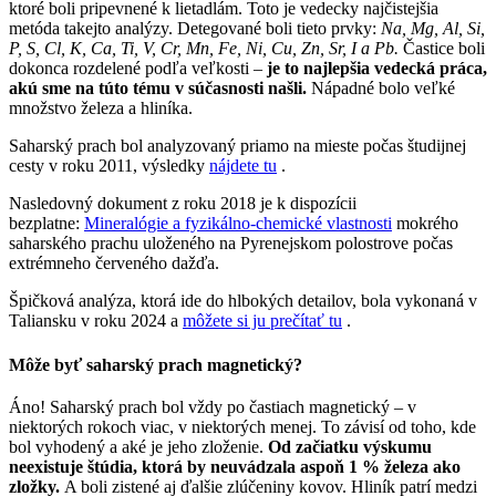
ktoré boli pripevnené k lietadlám. Toto je vedecky najčistejšia
metóda takejto analýzy. Detegované boli tieto prvky:
Na, Mg, Al, Si,
P, S, Cl, K, Ca, Ti, V, Cr, Mn, Fe, Ni, Cu, Zn, Sr, I a Pb.
Častice boli
dokonca rozdelené podľa veľkosti –
je to najlepšia vedecká práca,
akú sme na túto tému v súčasnosti našli.
Nápadné bolo veľké
množstvo železa a hliníka.
Saharský prach bol analyzovaný priamo na mieste počas študijnej
cesty v roku 2011, výsledky
nájdete tu
.
Nasledovný dokument z roku 2018 je k dispozícii
bezplatne:
Mineralógie a fyzikálno-chemické vlastnosti
mokrého
saharského prachu uloženého na Pyrenejskom polostrove počas
extrémneho červeného dažďa.
Špičková analýza, ktorá ide do hlbokých detailov, bola vykonaná v
Taliansku v roku 2024 a
môžete si ju prečítať tu
.
Môže byť saharský prach magnetický?
Áno! Saharský prach bol vždy po častiach magnetický – v
niektorých rokoch viac, v niektorých menej. To závisí od toho, kde
bol vyhodený a aké je jeho zloženie.
Od začiatku výskumu
neexistuje štúdia, ktorá by neuvádzala aspoň 1 % železa ako
zložky.
A boli zistené aj ďalšie zlúčeniny kovov. Hliník patrí medzi