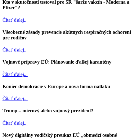
Kto v skutočnosti testoval pre SR "šarže vakcín - Moderna a
Pfizer"?
Čítať ďalej...
Všeobecné zásady prevencie akútnych respiračných ochorení
pre rodičov
Čítať ďalej...
Vojnové prípravy EÚ: Plánovanie ďalšej karantény
Čítať ďalej...
Koniec demokracie v Európe a nová forma nátlaku
Čítať ďalej...
Trump – mierový alebo vojnový prezident?
Čítať ďalej...
Nový digitálny vodičský preukaz EÚ „obmedzí osobné