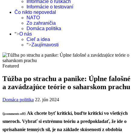
Informácie o rúškach
Informácie o testovaní
Čo nikto nepovedal
NATO
Zo zahraničia
Domáca politika
">
O nás
Cieľ a idea
">
Zaujímavosti
Featured
Túžba po strachu a panike: Úplne falošné
a zavádzajúce teórie o saharskom prachu
Domáca politika
22. jún 2024
Ak chcete byť kritickí, buďte kritickí vo všetkých
{jcomments off}
smeroch. Vybrať si extrémnu teóriu a predpokladať, že ide o
sprisahanie temných síl, je na základe skúseností z obdobia