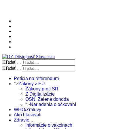
Hľadať ...
Hľadať ...
Petícia na referendum
">
Zákony z EÚ
Zákony proti SR
Z Digitalizácie
OSN, Zelená dohoda
">
Nariadenia o očkovaní
WHO/Zmluvy
Ako hlasovali
Zdravie...
Informácie o vakcínach