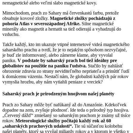
nemagnetické alebo veľmi slabo magnetické kovy.
Mimochodom, prach zo Sahary má červenkastú farbu, pretože
obsahuje kovové zložky.
Magnetické zložky pochádzajú z
pohoria Atlas v severozápadnej Afrike.
Silne magnetické
minerály ako magnetit a hematit sa tiež odierajú a vyhadzujú do
vzduchu.
Takže každý, kto im ukazuje vtipné internetové videá magnetického
saharského prachu a tvrdí, že je to nejakým spôsobom nezvyčajné,
je buď zle informovaný, alebo zámerne klame, aby vyvolal
paniku.
V podstate by saharský prach bol tiež ideálny pre
globalistov na použitie na paniku ľudstva.
Stačilo by nahlásiť
ohrozenie zdravia zo strany neviditeľného nepriateľa a prinútiť ľudí
k domácemu väzeniu. Nestačí nám, že globalisti každých pár rokov
vymyslia hrozbu, aby nám vytiahli peniaze z vreciek?
Saharský prach je prirodzeným hnojivom našej planéty
Prach zo Sahary môže byť nafúkaný až do Amazónie. Kdekoľvek
dopadne na zem, zvyšuje plodnosť. Ide teda o prírodný typ hnojiva.
„Červený dážď“ zmiešaný so saharským prachom je známy už tisíce
rokov.
Meteorologické služby počítajú každý rok až 60
„saharských prachových udalostí“.
Tie sú súčasťou kolobehu
našej planéty, ktorý sa vyvíjal miliardy rokov a v ktorom je všetko v