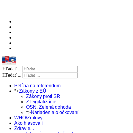
Hľadať ...
Hľadať ...
Petícia na referendum
">
Zákony z EÚ
Zákony proti SR
Z Digitalizácie
OSN, Zelená dohoda
">
Nariadenia o očkovaní
WHO/Zmluvy
Ako hlasovali
Zdravie...