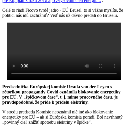
pre Eú, plán z roku 2016 aj o zvyšovaní cien energií....
.
Celé to riadi Ficovo tvrdé jadro - EÚ Brusel, to si vážne myslíte, že
politici nás idú zachrániť? Veď nás už dávno predali do Bruselu.
Predsedníčka Európskej komisie Ursula von der Leyen s
rétorikou propagandy Covid oznámila blokovanie energetiky
pre EÚ. V „špičkovom čase“, t. j. mimo pracovného času, je
pravdepodobné, že príde k prídelu elektriny.
V stredu predseda Komisie neoznámil nič iné ako blokovanie
energetiky pre EÚ – ak si Európska komisia poradí. Bol navrhnutý
„povinný cieľ znížiť spotrebu elektriny v špičke“.