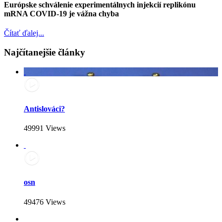
Európske schválenie experimentálnych injekcií replikónu
mRNA COVID-19 je vážna chyba
Čítať ďalej...
Najčítanejšie články
Antislováci?
49991 Views
osn
49476 Views