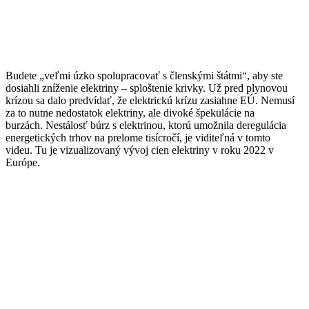
Budete „veľmi úzko spolupracovať s členskými štátmi“, aby ste
dosiahli zníženie elektriny – sploštenie krivky. Už pred plynovou
krízou sa dalo predvídať, že elektrickú krízu zasiahne EÚ. Nemusí
za to nutne nedostatok elektriny, ale divoké špekulácie na
burzách. Nestálosť búrz s elektrinou, ktorú umožnila deregulácia
energetických trhov na prelome tisícročí, je viditeľná v tomto
videu. Tu je vizualizovaný vývoj cien elektriny v roku 2022 v
Európe.