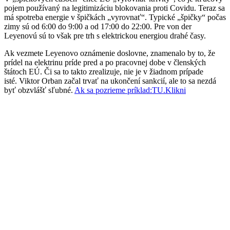
pojem používaný na legitimizáciu blokovania proti Covidu. Teraz sa
má spotreba energie v špičkách „vyrovnať“. Typické „špičky“ počas
zimy sú od 6:00 do 9:00 a od 17:00 do 22:00. Pre von der
Leyenovú sú to však pre trh s elektrickou energiou drahé časy.
Ak vezmete Leyenovo oznámenie doslovne, znamenalo by to, že
prídel na elektrinu príde pred a po pracovnej dobe v členských
štátoch EÚ. Či sa to takto zrealizuje, nie je v žiadnom prípade
isté. Viktor Orban začal trvať na ukončení sankcií, ale to sa nezdá
byť obzvlášť sľubné.
Ak sa pozrieme príklad:TU.Klikni