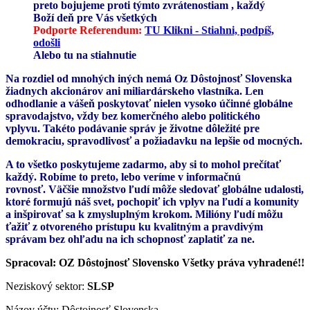
preto bojujeme proti týmto zvrátenostiam , každý
Boží deň pre Vás všetkých
Podporte Referendum:
TU Klikni - Stiahni, podpíš,
odošli
Alebo tu na stiahnutie
Na rozdiel od mnohých iných nemá Oz Dôstojnosť Slovenska
žiadnych akcionárov ani miliardárskeho vlastníka. Len
odhodlanie a vášeň poskytovať nielen vysoko účinné globálne
spravodajstvo, vždy bez komerčného alebo politického
vplyvu. Takéto podávanie správ je životne dôležité pre
demokraciu, spravodlivosť a požiadavku na lepšie od mocných.
A to všetko poskytujeme zadarmo, aby si to mohol prečítať
každý. Robíme to preto, lebo veríme v informačnú
rovnosť. Väčšie množstvo ľudí môže sledovať globálne udalosti,
ktoré formujú náš svet, pochopiť ich vplyv na ľudí a komunity
a inšpirovať sa k zmysluplným krokom. Milióny ľudí môžu
ťažiť z otvoreného prístupu ku kvalitným a pravdivým
správam bez ohľadu na ich schopnosť zaplatiť za ne.
Spracoval: OZ Dôstojnosť Slovensko Všetky práva vyhradené!!
Neziskový sektor:
SLSP
Názov účtu: Dôstojnosť Slovenska