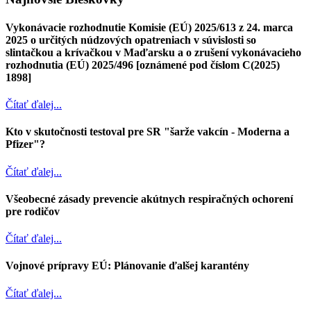
Vykonávacie rozhodnutie Komisie (EÚ) 2025/613 z 24. marca
2025 o určitých núdzových opatreniach v súvislosti so
slintačkou a krívačkou v Maďarsku a o zrušení vykonávacieho
rozhodnutia (EÚ) 2025/496 [oznámené pod číslom C(2025)
1898]
Čítať ďalej...
Kto v skutočnosti testoval pre SR "šarže vakcín - Moderna a
Pfizer"?
Čítať ďalej...
Všeobecné zásady prevencie akútnych respiračných ochorení
pre rodičov
Čítať ďalej...
Vojnové prípravy EÚ: Plánovanie ďalšej karantény
Čítať ďalej...