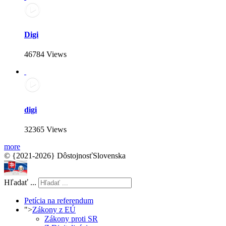
Digi
46784 Views
digi
32365 Views
more
© {2021-2026} DôstojnosťSlovenska
Hľadať ...
Petícia na referendum
">
Zákony z EÚ
Zákony proti SR