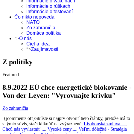
Informácie o vakcínach
Informácie o rúškach
Informácie o testovaní
Čo nikto nepovedal
NATO
Zo zahraničia
Domáca politika
">
O nás
Cieľ a idea
">
Zaujímavosti
Z politiky
Featured
8.9.2022 EÚ chce energetické blokovanie -
Von der Leyen: "Vyrovnajte krivku"
Zo zahraničia
{jcomments off}Skúste si najprv otvoriť tieto články, pretože má to
s týmto súvis, stačí kliknúť na zvýraznené:
Lisabonská zmluva ....
,
Chcú nás vyvlastniť....
,
Vysoké ceny....
,
Veľmi dôležité - Stratégia