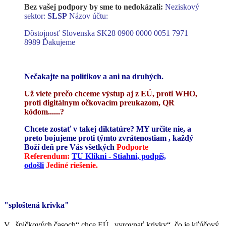
Bez vašej podpory by sme to nedokázali:
Neziskový
sektor:
SLSP
Názov účtu:
Dôstojnosť Slovenska SK28 0900 0000 0051 7971
8989
Ďakujeme
Nečakajte na politikov a ani na druhých.
Už viete prečo chceme výstup aj z EÚ, proti WHO,
proti digitálnym očkovacím preukazom, QR
kódom......?
Chcete zostať v takej diktatúre? MY určite nie, a
preto bojujeme proti týmto zvrátenostiam , každý
Boží deň pre Vás všetkých
Podporte
Referendum:
TU Klikni - Stiahni, podpíš,
odošli
Jediné riešenie.
"sploštená krivka"
V „špičkových časoch“ chce EÚ „vyrovnať krivky“, čo je kľúčový