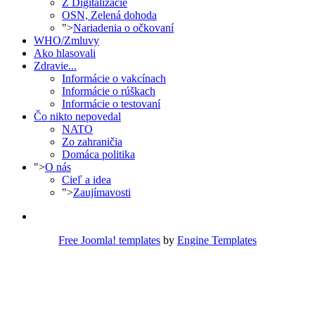
Z Digitalizácie
OSN, Zelená dohoda
">
Nariadenia o očkovaní
WHO/Zmluvy
Ako hlasovali
Zdravie...
Informácie o vakcínach
Informácie o rúškach
Informácie o testovaní
Čo nikto nepovedal
NATO
Zo zahraničia
Domáca politika
">
O nás
Cieľ a idea
">
Zaujímavosti
Free Joomla! templates
by
Engine Templates