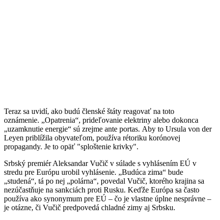
Teraz sa uvidí, ako budú členské štáty reagovať na toto
oznámenie. „Opatrenia“, prideľovanie elektriny alebo dokonca
„uzamknutie energie“ sú zrejme ante portas. Aby to Ursula von der
Leyen priblížila obyvateľom, používa rétoriku korónovej
propagandy. Je to opäť "sploštenie krivky".
Srbský premiér Aleksandar Vučič v súlade s vyhlásením EÚ v
stredu pre Európu urobil vyhlásenie. „Budúca zima“ bude
„studená“, tá po nej „polárna“, povedal Vučič, ktorého krajina sa
nezúčastňuje na sankciách proti Rusku. Keďže Európa sa často
používa ako synonymum pre EÚ – čo je vlastne úplne nesprávne –
je otázne, či Vučič predpovedá chladné zimy aj Srbsku.