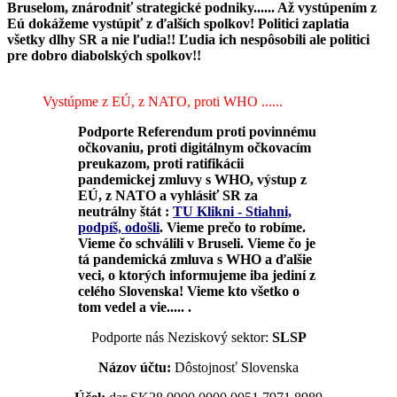
Bruselom, znárodniť strategické podniky...... Až vystúpením z
Eú dokážeme vystúpiť z ďalších spolkov! Politici zaplatia
všetky dlhy SR a nie ľudia!! Ľudia ich nespôsobili ale politici
pre dobro diabolských spolkov!!
Vystúpme z EÚ, z NATO, proti WHO ......
Podporte Referendum proti povinnému
očkovaniu, proti digitálnym očkovacím
preukazom, proti ratifikácii
pandemickej zmluvy s WHO, výstup z
EÚ, z NATO a vyhlásiť SR za
neutrálny štát :
TU Klikni - Stiahni,
podpíš, odošli
.
Vieme prečo to robíme.
Vieme čo schválili v Bruseli. Vieme čo je
tá pandemická zmluva s WHO a ďalšie
veci, o ktorých informujeme iba jediní z
celého Slovenska! Vieme kto všetko o
tom vedel a vie..... .
Podporte nás Neziskový sektor:
SLSP
Názov účtu:
Dôstojnosť Slovenska