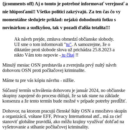
{jcomments off}
Aj o tomto je potrebné informovať verejnosť a
nie hlúposťami!! Všetko politici zakrývajú. Za ten čas čo vy
momentálne sledujete príklad: nejakú dohodnutú fotku s
novinárkou a sudkyňou, tak v pozadí ďalšia totalita!!!
Ak návrh prejde, zmluva obmedzí občianske slobody.
Už sme o tom informovali "
tu"
. A samozrejme, že o
diktatúre proti slobode slova už prichádza 25.8.2023 a
nikto Vám toto nepovie -
tu čítaj
!!
Minulý mesiac OSN predstavila a zverejnila prvý nultý návrh
dohovoru OSN proti počítačovej kriminalite.
Máme tu pre vás kópiu návrhu - nižšie.
Súčasný termín schválenia dohovoru je január 2024, no občianske
skupiny zapojené do procesu dúfajú, že sa tak stane na základe
konsenzu a že tento termín bude možné v prípade potreby predĺžiť.
Dohovor, na ktorom pracujú členské štáty OSN a množstvo skupín
a organizácií, vrátane EFF, Privacy International atď., má za cieľ
stanoviť globálne pravidlá, ako môžu krajiny využívať dohľad na
vyšetrovanie a stíhanie počítačovej kriminality.