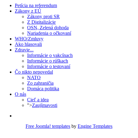
Petícia na referendum
Zákony z EÚ
Zákony proti SR
Z Digitalizácie
OSN, Zelená dohoda
Nariadenia o očkovaní
WHO/Zmluvy
Ako hlasovali
Zdravie...
Informácie o vakcínach
Informácie o rúškach
Informácie o testovaní
Čo nikto nepovedal
NATO
Zo zahraničia
Domáca politika
O nás
Cieľ a idea
">
Zaujímavosti
Free Joomla! templates
by
Engine Templates