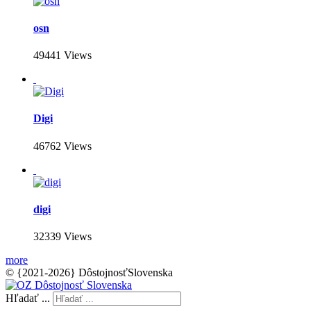
osn
49441 Views
Digi
46762 Views
digi
32339 Views
more
© {2021-2026} DôstojnosťSlovenska
Hľadať ...