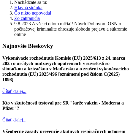
Nachádzate sa tu:
Hlavná stránka
Čo nikto nepovedal
Zo zahraničia
9.8.2023 A všetci o tom mlčia!! Návrh Dohovoru OSN o
počítačovej kriminalite ohrozuje slobodu prejavu a súkromie
online
Najnovšie Bleskovky
Vykonávacie rozhodnutie Komisie (EÚ) 2025/613 z 24. marca
2025 o určitých núdzových opatreniach v súvislosti so
slintačkou a krívačkou v Maďarsku a o zrušení vykonávacieho
rozhodnutia (EÚ) 2025/496 [oznámené pod číslom C(2025)
1898]
Čítať ďalej...
Kto v skutočnosti testoval pre SR "šarže vakcín - Moderna a
Pfizer"?
Čítať ďalej...
Všeobecné zásady prevencie akútnych respiračných ochorení