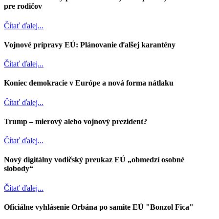
pre rodičov
Čítať ďalej...
Vojnové prípravy EÚ: Plánovanie ďalšej karantény
Čítať ďalej...
Koniec demokracie v Európe a nová forma nátlaku
Čítať ďalej...
Trump – mierový alebo vojnový prezident?
Čítať ďalej...
Nový digitálny vodičský preukaz EÚ „obmedzí osobné
slobody“
Čítať ďalej...
Oficiálne vyhlásenie Orbána po samite EÚ "Bonzol Fica"