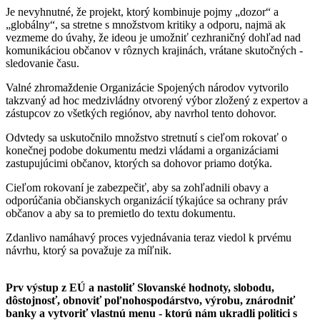
Je nevyhnutné, že projekt, ktorý kombinuje pojmy „dozor“ a
„globálny“, sa stretne s množstvom kritiky a odporu, najmä ak
vezmeme do úvahy, že ideou je umožniť cezhraničný dohľad nad
komunikáciou občanov v rôznych krajinách, vrátane skutočných -
sledovanie času.
Valné zhromaždenie Organizácie Spojených národov vytvorilo
takzvaný ad hoc medzivládny otvorený výbor zložený z expertov a
zástupcov zo všetkých regiónov, aby navrhol tento dohovor.
Odvtedy sa uskutočnilo množstvo stretnutí s cieľom rokovať o
konečnej podobe dokumentu medzi vládami a organizáciami
zastupujúcimi občanov, ktorých sa dohovor priamo dotýka.
Cieľom rokovaní je zabezpečiť, aby sa zohľadnili obavy a
odporúčania občianskych organizácií týkajúce sa ochrany práv
občanov a aby sa to premietlo do textu dokumentu.
Zdanlivo namáhavý proces vyjednávania teraz viedol k prvému
návrhu, ktorý sa považuje za míľnik.
Prv výstup z EÚ a nastoliť Slovanské hodnoty, slobodu,
dôstojnosť, obnoviť poľnohospodárstvo, výrobu, znárodniť
banky a vytvoriť vlastnú menu - ktorú nám ukradli politici s