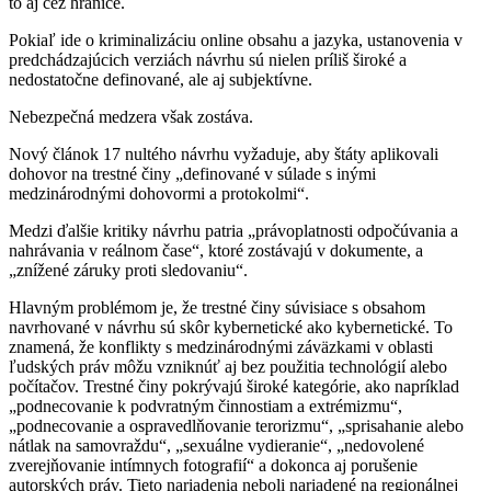
to aj cez hranice.
Pokiaľ ide o kriminalizáciu online obsahu a jazyka, ustanovenia v
predchádzajúcich verziách návrhu sú nielen príliš široké a
nedostatočne definované, ale aj subjektívne.
Nebezpečná medzera však zostáva.
Nový článok 17 nultého návrhu vyžaduje, aby štáty aplikovali
dohovor na trestné činy „definované v súlade s inými
medzinárodnými dohovormi a protokolmi“.
Medzi ďalšie kritiky návrhu patria „právoplatnosti odpočúvania a
nahrávania v reálnom čase“, ktoré zostávajú v dokumente, a
„znížené záruky proti sledovaniu“.
Hlavným problémom je, že trestné činy súvisiace s obsahom
navrhované v návrhu sú skôr kybernetické ako kybernetické. To
znamená, že konflikty s medzinárodnými záväzkami v oblasti
ľudských práv môžu vzniknúť aj bez použitia technológií alebo
počítačov. Trestné činy pokrývajú široké kategórie, ako napríklad
„podnecovanie k podvratným činnostiam a extrémizmu“,
„podnecovanie a ospravedlňovanie terorizmu“, „sprisahanie alebo
nátlak na samovraždu“, „sexuálne vydieranie“, „nedovolené
zverejňovanie intímnych fotografií“ a dokonca aj porušenie
autorských práv. Tieto nariadenia neboli nariadené na regionálnej