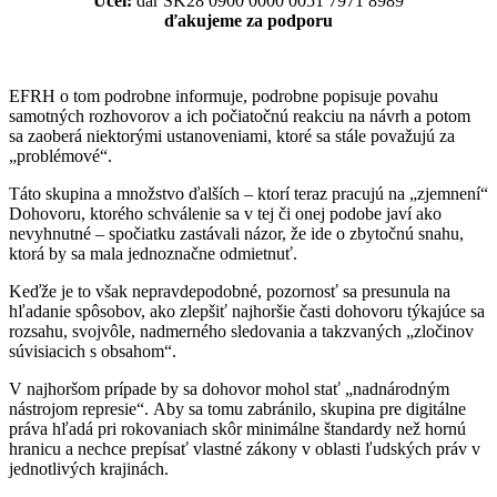
Účel:
dar
SK28 0900 0000 0051 7971 8989
ďakujeme za podporu
EFRH o tom podrobne informuje, podrobne popisuje povahu
samotných rozhovorov a ich počiatočnú reakciu na návrh a potom
sa zaoberá niektorými ustanoveniami, ktoré sa stále považujú za
„problémové“.
Táto skupina a množstvo ďalších – ktorí teraz pracujú na „zjemnení“
Dohovoru, ktorého schválenie sa v tej či onej podobe javí ako
nevyhnutné – spočiatku zastávali názor, že ide o zbytočnú snahu,
ktorá by sa mala jednoznačne odmietnuť.
Keďže je to však nepravdepodobné, pozornosť sa presunula na
hľadanie spôsobov, ako zlepšiť najhoršie časti dohovoru týkajúce sa
rozsahu, svojvôle, nadmerného sledovania a takzvaných „zločinov
súvisiacich s obsahom“.
V najhoršom prípade by sa dohovor mohol stať „nadnárodným
nástrojom represie“. Aby sa tomu zabránilo, skupina pre digitálne
práva hľadá pri rokovaniach skôr minimálne štandardy než hornú
hranicu a nechce prepísať vlastné zákony v oblasti ľudských práv v
jednotlivých krajinách.