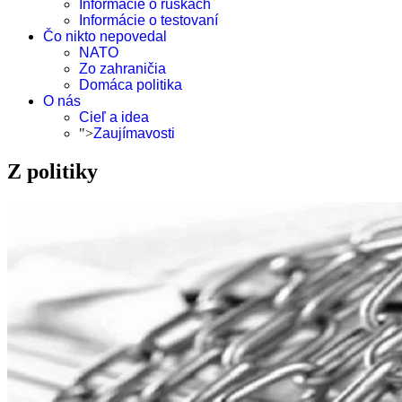
Informácie o rúškach
Informácie o testovaní
Čo nikto nepovedal
NATO
Zo zahraničia
Domáca politika
O nás
Cieľ a idea
">
Zaujímavosti
Z politiky