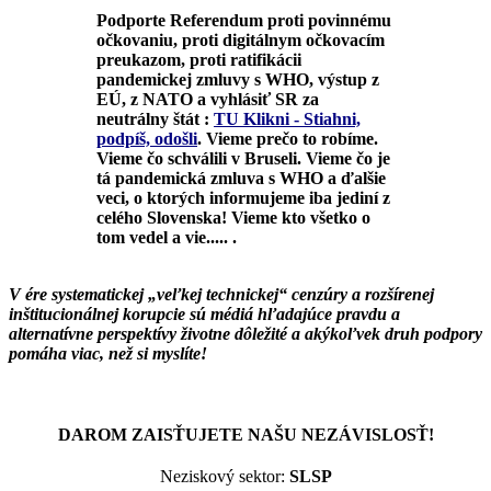
Podporte Referendum proti povinnému
očkovaniu, proti digitálnym očkovacím
preukazom, proti ratifikácii
pandemickej zmluvy s WHO, výstup z
EÚ, z NATO a vyhlásiť SR za
neutrálny štát :
TU Klikni - Stiahni,
podpíš, odošli
.
Vieme prečo to robíme.
Vieme čo schválili v Bruseli. Vieme čo je
tá pandemická zmluva s WHO a ďalšie
veci, o ktorých informujeme iba jediní z
celého Slovenska! Vieme kto všetko o
tom vedel a vie..... .
V ére systematickej „veľkej technickej“ cenzúry a rozšírenej
inštitucionálnej korupcie sú médiá hľadajúce pravdu a
alternatívne perspektívy životne dôležité a akýkoľvek druh podpory
pomáha viac, než si myslíte!
DAROM ZAISŤUJETE NAŠU NEZÁVISLOSŤ!
Neziskový sektor:
SLSP