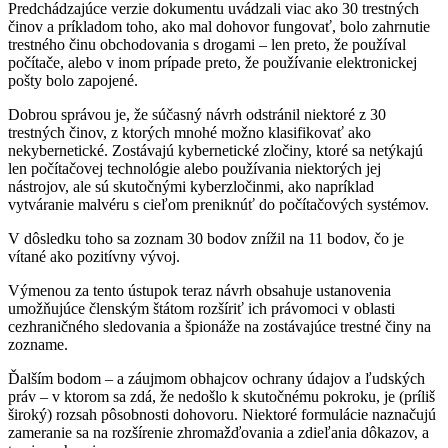
Predchádzajúce verzie dokumentu uvádzali viac ako 30 trestných
činov a príkladom toho, ako mal dohovor fungovať, bolo zahrnutie
trestného činu obchodovania s drogami – len preto, že používal
počítače, alebo v inom prípade preto, že používanie elektronickej
pošty bolo zapojené.
Dobrou správou je, že súčasný návrh odstránil niektoré z 30
trestných činov, z ktorých mnohé možno klasifikovať ako
nekybernetické. Zostávajú kybernetické zločiny, ktoré sa netýkajú
len počítačovej technológie alebo používania niektorých jej
nástrojov, ale sú skutočnými kyberzločinmi, ako napríklad
vytváranie malvéru s cieľom preniknúť do počítačových systémov.
V dôsledku toho sa zoznam 30 bodov znížil na 11 bodov, čo je
vítané ako pozitívny vývoj.
Výmenou za tento ústupok teraz návrh obsahuje ustanovenia
umožňujúce členským štátom rozšíriť ich právomoci v oblasti
cezhraničného sledovania a špionáže na zostávajúce trestné činy na
zozname.
Ďalším bodom – a záujmom obhajcov ochrany údajov a ľudských
práv – v ktorom sa zdá, že nedošlo k skutočnému pokroku, je (príliš
široký) rozsah pôsobnosti dohovoru. Niektoré formulácie naznačujú
zameranie sa na rozšírenie zhromažďovania a zdieľania dôkazov, a