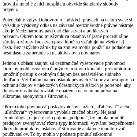
úrovni a mnohé z nich nespĺňajú obvyklé štandardy slobody
prejavu.
Potenciálny vplyv Dohovoru o ľudských právach na celom svete si
vyžaduje výslovný odkaz na záväzné medzinárodné právne nástroje,
ako je Medzinárodný pakt o občianskych a politických
právach. Okrem toho musí zmluva obsahovať jasné procedurálne
záruky a záruky ľudských práv, ktoré sa vzťahujú na všetky jej
časti. Bez takýchto záruk by sa zmluva mohla použiť na potlačenie
nesúhlasu a zameranie sa na aktivistov a novinárov.
Jednou z oblastí záujmu sú cezhraničné vyšetrovacie právomoci,
ktoré by mohli orgánom činným v trestnom konaní a prokurátorom
umožniť prístup k osobným údajom bez nezávislého súdneho
dohľadu. Vzhľadom na nedostatok pevných zákonov a postupov na
ochranu údajov v niektorých účastníckych štátoch je potrebné, aby
dohovor obsahoval rozsiahle opatrenia na ochranu práva na
súkromie, anonymitu a šifrovanie.
Okrem toho povinnosť poskytovateľov služieb „uľahčovať“ alebo
„uľahčovať“ vyšetrovanie vyvolala značné obavy. Nejasná
terminológia, najmä okolo pojmu „podpora“, by mohla prinútiť
predajcov zverejňovať rôzne typy informácií, vytvárať bezpečnostné
diery do produktov, oslabovať šifrovanie a aktívne monitorovať
používateľov. To by mohlo v podstate prinútiť súkromné ​​