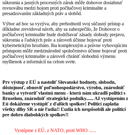
súkromia a jasných procesných záruk môže dohovor dosiahnuť
rovnováhu medzi bojom proti počítačovej kriminalite a
presadzovaním základných práv a slobôd.
Výbor ad hoc sa vyzýva, aby prehodnotil svoj súčasný prístup a
dôkladne zrevidoval návrh, aby sa zabezpečilo, že Dohovor o
počítačovej kriminalite bude dodržiavať zásady slobody prejavu,
súkromia a ľudských práv a zároveň účinne bojovať proti
kybernetickým hrozbám. Iba komplexným a právne vyhovujúcim
prístupom môže medzinárodné spoločenstvo účinne bojovať proti
počítačovej kriminalite a zároveň chrániť slobodnú výmenu
myšlienok a informácií na celom svete.
Prv výstup z EÚ a nastoliť Slovanské hodnoty, slobodu,
dôstojnosť, obnoviť poľnohospodárstvo, výrobu, znárodniť
banky a vytvoriť vlastnú menu - ktorú nám ukradli politici s
Bruselom, znárodniť strategické podniky...... Až vystúpením z
Eú dokážeme vystúpiť z ďalších spolkov! Politici zaplatia
všetky dlhy SR a nie ľudia!! Ľudia ich nespôsobili ale politici
pre dobro diabolských spolkov!!
Vystúpme z EÚ, z NATO, proti WHO ......