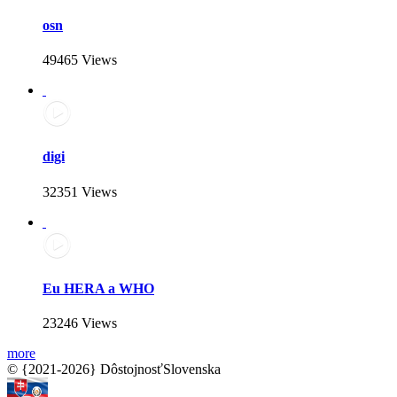
osn
49465 Views
digi
32351 Views
Eu HERA a WHO
23246 Views
more
© {2021-2026} DôstojnosťSlovenska