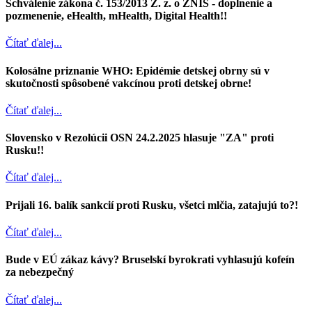
Schválenie zákona č. 153/2013 Z. z. o ZNIS - doplnenie a
pozmenenie, eHealth, mHealth, Digital Health!!
Čítať ďalej...
Kolosálne priznanie WHO: Epidémie detskej obrny sú v
skutočnosti spôsobené vakcínou proti detskej obrne!
Čítať ďalej...
Slovensko v Rezolúcii OSN 24.2.2025 hlasuje "ZA" proti
Rusku!!
Čítať ďalej...
Prijali 16. balík sankcií proti Rusku, všetci mlčia, zatajujú to?!
Čítať ďalej...
Bude v EÚ zákaz kávy? Bruselskí byrokrati vyhlasujú kofeín
za nebezpečný
Čítať ďalej...