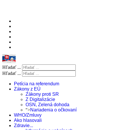
Hľadať ...
Hľadať ...
Petícia na referendum
Zákony z EÚ
Zákony proti SR
Z Digitalizácie
OSN, Zelená dohoda
">
Nariadenia o očkovaní
WHO/Zmluvy
Ako hlasovali
Zdravie...