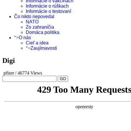
Informácie o vakcínach
Informácie o rúškach
Informácie o testovaní
Čo nikto nepovedal
NATO
Zo zahraničia
Domáca politika
">
O nás
Cieľ a idea
">
Zaujímavosti
Digi
pfizer
/
46774 Views
GO