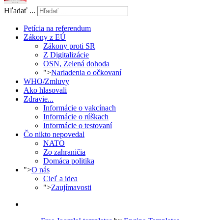
Hľadať ...
Petícia na referendum
Zákony z EÚ
Zákony proti SR
Z Digitalizácie
OSN, Zelená dohoda
">
Nariadenia o očkovaní
WHO/Zmluvy
Ako hlasovali
Zdravie...
Informácie o vakcínach
Informácie o rúškach
Informácie o testovaní
Čo nikto nepovedal
NATO
Zo zahraničia
Domáca politika
">
O nás
Cieľ a idea
">
Zaujímavosti