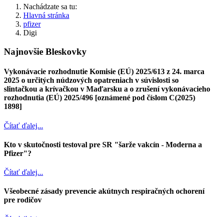
Nachádzate sa tu:
Hlavná stránka
pfizer
Digi
Najnovšie Bleskovky
Vykonávacie rozhodnutie Komisie (EÚ) 2025/613 z 24. marca
2025 o určitých núdzových opatreniach v súvislosti so
slintačkou a krívačkou v Maďarsku a o zrušení vykonávacieho
rozhodnutia (EÚ) 2025/496 [oznámené pod číslom C(2025)
1898]
Čítať ďalej...
Kto v skutočnosti testoval pre SR "šarže vakcín - Moderna a
Pfizer"?
Čítať ďalej...
Všeobecné zásady prevencie akútnych respiračných ochorení
pre rodičov