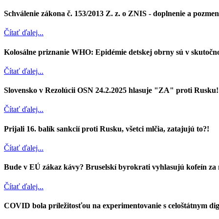
Schválenie zákona č. 153/2013 Z. z. o ZNIS - doplnenie a pozmene
Čítať ďalej...
Kolosálne priznanie WHO: Epidémie detskej obrny sú v skutočnos
Čítať ďalej...
Slovensko v Rezolúcii OSN 24.2.2025 hlasuje "ZA" proti Rusku!
Čítať ďalej...
Prijali 16. balík sankcií proti Rusku, všetci mlčia, zatajujú to?!
Čítať ďalej...
Bude v EÚ zákaz kávy? Bruselskí byrokrati vyhlasujú kofeín za
Čítať ďalej...
COVID bola príležitosťou na experimentovanie s celoštátnym d