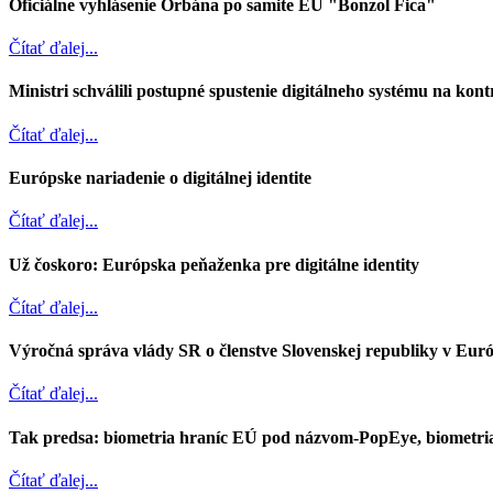
Oficiálne vyhlásenie Orbána po samite EÚ "Bonzol Fica"
Čítať ďalej...
Ministri schválili postupné spustenie digitálneho systému na kont
Čítať ďalej...
Európske nariadenie o digitálnej identite
Čítať ďalej...
Už čoskoro: Európska peňaženka pre digitálne identity
Čítať ďalej...
Výročná správa vlády SR o členstve Slovenskej republiky v Euró
Čítať ďalej...
Tak predsa: biometria hraníc EÚ pod názvom-PopEye, biometria
Čítať ďalej...