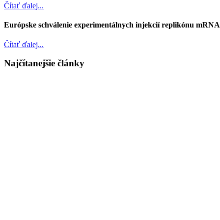
Čítať ďalej...
Európske schválenie experimentálnych injekcií replikónu mRN
Čítať ďalej...
Najčítanejšie články