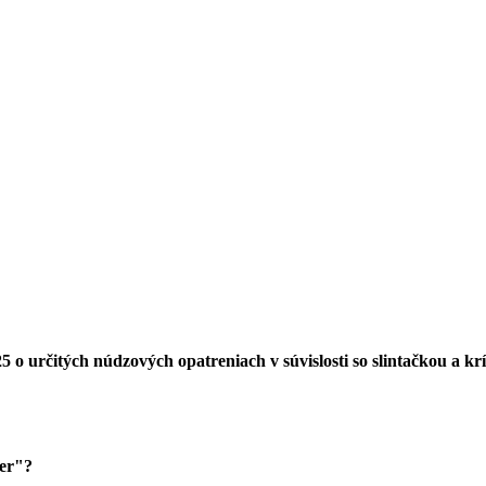
 o určitých núdzových opatreniach v súvislosti so slintačkou a 
zer"?