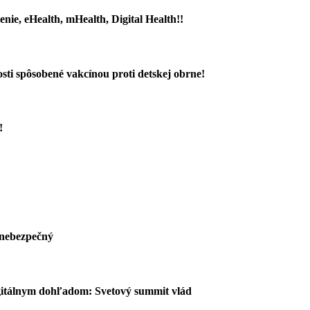
nie, eHealth, mHealth, Digital Health!!
ti spôsobené vakcínou proti detskej obrne!
!
 nebezpečný
igitálnym dohľadom: Svetový summit vlád