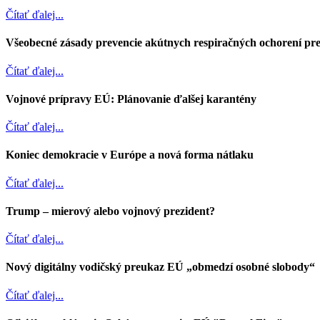
Čítať ďalej...
Všeobecné zásady prevencie akútnych respiračných ochorení pre
Čítať ďalej...
Vojnové prípravy EÚ: Plánovanie ďalšej karantény
Čítať ďalej...
Koniec demokracie v Európe a nová forma nátlaku
Čítať ďalej...
Trump – mierový alebo vojnový prezident?
Čítať ďalej...
Nový digitálny vodičský preukaz EÚ „obmedzí osobné slobody“
Čítať ďalej...