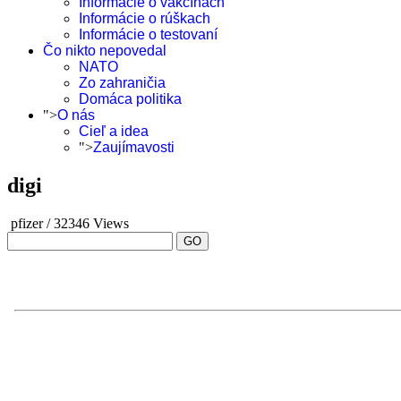
Informácie o vakcínach
Informácie o rúškach
Informácie o testovaní
Čo nikto nepovedal
NATO
Zo zahraničia
Domáca politika
">
O nás
Cieľ a idea
">
Zaujímavosti
digi
pfizer
/
32346 Views
GO