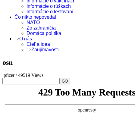
Informácie o vakcínach
Informácie o rúškach
Informácie o testovaní
Čo nikto nepovedal
NATO
Zo zahraničia
Domáca politika
">
O nás
Cieľ a idea
">
Zaujímavosti
osn
pfizer
/
49519 Views
GO