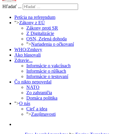
Hľadať ...
Petícia na referendum
">
Zákony z EÚ
Zákony proti SR
Z Digitalizácie
OSN, Zelená dohoda
">
Nariadenia o očkovaní
WHO/Zmluvy
Ako hlasovali
Zdravie...
Informácie o vakcínach
Informácie o rúškach
Informácie o testovaní
Čo nikto nepovedal
NATO
Zo zahraničia
Domáca politika
">
O nás
Cieľ a idea
">
Zaujímavosti