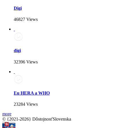
Digi
46827 Views
digi
32396 Views
Eu HERA a WHO
23284 Views
more
© {2021-2026} DôstojnosťSlovenska