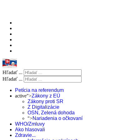
Hľadať ...
Hľadať ...
Petícia na referendum
active">
Zákony z EÚ
Zákony proti SR
Z Digitalizácie
OSN, Zelená dohoda
">
Nariadenia o očkovaní
WHO/Zmluvy
Ako hlasovali
Zdravie...