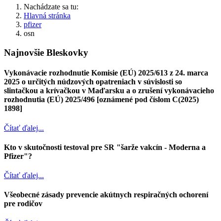
Nachádzate sa tu:
Hlavná stránka
pfizer
osn
Najnovšie Bleskovky
Vykonávacie rozhodnutie Komisie (EÚ) 2025/613 z 24. marca
2025 o určitých núdzových opatreniach v súvislosti so
slintačkou a krívačkou v Maďarsku a o zrušení vykonávacieho
rozhodnutia (EÚ) 2025/496 [oznámené pod číslom C(2025)
1898]
Čítať ďalej...
Kto v skutočnosti testoval pre SR "šarže vakcín - Moderna a
Pfizer"?
Čítať ďalej...
Všeobecné zásady prevencie akútnych respiračných ochorení
pre rodičov