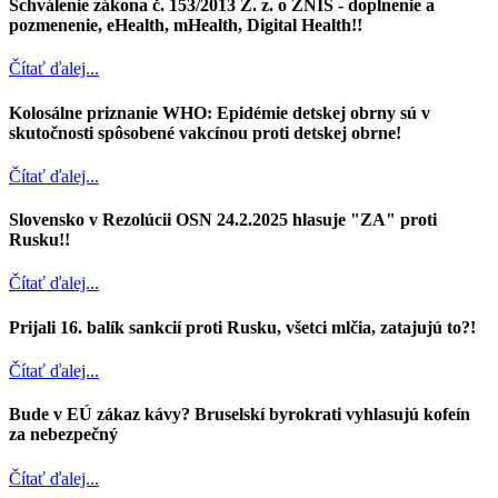
Schválenie zákona č. 153/2013 Z. z. o ZNIS - doplnenie a
pozmenenie, eHealth, mHealth, Digital Health!!
Čítať ďalej...
Kolosálne priznanie WHO: Epidémie detskej obrny sú v
skutočnosti spôsobené vakcínou proti detskej obrne!
Čítať ďalej...
Slovensko v Rezolúcii OSN 24.2.2025 hlasuje "ZA" proti
Rusku!!
Čítať ďalej...
Prijali 16. balík sankcií proti Rusku, všetci mlčia, zatajujú to?!
Čítať ďalej...
Bude v EÚ zákaz kávy? Bruselskí byrokrati vyhlasujú kofeín
za nebezpečný
Čítať ďalej...