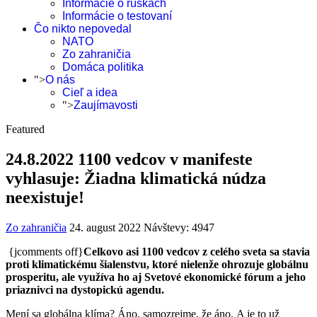
Informácie o rúškach
Informácie o testovaní
Čo nikto nepovedal
NATO
Zo zahraničia
Domáca politika
">
O nás
Cieľ a idea
">
Zaujímavosti
Featured
24.8.2022 1100 vedcov v manifeste
vyhlasuje: Žiadna klimatická núdza
neexistuje!
Zo zahraničia
24. august 2022
Návštevy: 4947
{jcomments off}
Celkovo asi 1100 vedcov z celého sveta sa stavia
proti klimatickému šialenstvu, ktoré nielenže ohrozuje globálnu
prosperitu, ale využíva ho aj Svetové ekonomické fórum a jeho
priaznivci na dystopickú agendu.
Mení sa globálna klíma? Áno, samozrejme, že áno. A je to už