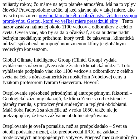
miliardy rokov, čo máme na tejto planéte atmosféru. Má na to vplyv
človek? Pravdepodobne určite, aj keď zjavne nie v takej miere, ako
by si to priaznivci
nového klimatického náboženstva želali so svojou
prorokyňou Gretou, ktorú vo veľkej miere presadzujú elity
. Tento
názor zastáva najmenej okolo 1100 vedcov a odborníkov z celého
sveta. Oveľa viac, ako by sa dalo očakávať, ak sa budeme riadiť
bežným mediálnym príbehom, ktorý tvrdí, že takzvaná „klimatická
núdza“ spôsobená antropogénnou zmenou klímy je globálnym
vedeckým konsenzom.
Global Climate Intelligence Group (Clintel Group) vydala
vyhlásenie s názvom „Neexistuje žiadna klimatická núdza“. Toto
vyhlásenie podpísalo viac ako 1100 vedcov a odborníkov z celého
sveta na čele s nórsko-americkým nositeľom Nobelovej ceny a
fyzikom profesorom Ivarom Giaeverom. Hovorí:
Otepľovanie spôsobené prírodnými aj antropogénnymi faktormi –
Geologické záznamy ukazujú, že klíma Zeme sa od existencie
planéty menila, s prirodzenými studenými a teplými obdobiami.
Malá doba ľadová sa skončila až v roku 1850, takže nie je
prekvapujúce, že teraz zažívame obdobie otepľovania.
Otepľovanie je oveľa pomalšie, než sa predpokladalo – Svet sa
oteplil podstatne menej, ako predpovedal IPCC na základe
modelovaných antropogénnych vplyvov. Priepasť medzi skutočným