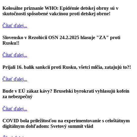
Kolosálne priznanie WHO: Epidémie detskej obrny sú v
skutočnosti spôsobené vakcínou proti detskej obrne!
Čítať ďalej...
Slovensko v Rezolúcii OSN 24.2.2025 hlasuje "ZA" proti
Rusku!!
Čítať ďalej...
Prijali 16. balík sankcií proti Rusku, všetci mlčia, zatajujú to?!
Čítať ďalej...
Bude v EÚ zákaz kávy? Bruselskí byrokrati vyhlasujú kofeín
za nebezpečný
Čítať ďalej...
COVID bola príležitosťou na experimentovanie s celoštátnym
digitálnym dohľadom: Svetový summit vlád