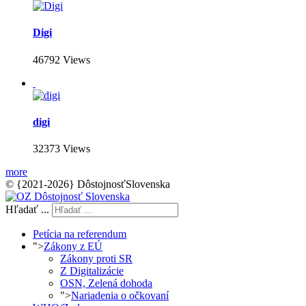
Digi
46792 Views
digi
32373 Views
more
© {2021-2026} DôstojnosťSlovenska
Hľadať ...
Petícia na referendum
">
Zákony z EÚ
Zákony proti SR
Z Digitalizácie
OSN, Zelená dohoda
">
Nariadenia o očkovaní