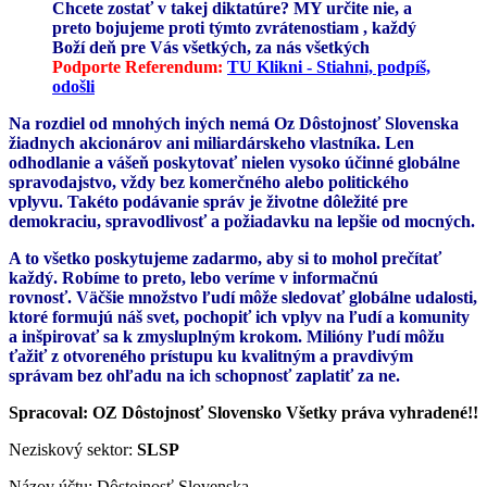
Chcete zostať v takej diktatúre? MY určite nie, a
preto bojujeme proti týmto zvrátenostiam , každý
Boží deň pre Vás všetkých, za nás všetkých
Podporte Referendum:
TU Klikni - Stiahni, podpíš,
odošli
Na rozdiel od mnohých iných nemá Oz Dôstojnosť Slovenska
žiadnych akcionárov ani miliardárskeho vlastníka. Len
odhodlanie a vášeň poskytovať nielen vysoko účinné globálne
spravodajstvo, vždy bez komerčného alebo politického
vplyvu. Takéto podávanie správ je životne dôležité pre
demokraciu, spravodlivosť a požiadavku na lepšie od mocných.
A to všetko poskytujeme zadarmo, aby si to mohol prečítať
každý. Robíme to preto, lebo veríme v informačnú
rovnosť. Väčšie množstvo ľudí môže sledovať globálne udalosti,
ktoré formujú náš svet, pochopiť ich vplyv na ľudí a komunity
a inšpirovať sa k zmysluplným krokom. Milióny ľudí môžu
ťažiť z otvoreného prístupu ku kvalitným a pravdivým
správam bez ohľadu na ich schopnosť zaplatiť za ne.
Spracoval: OZ Dôstojnosť Slovensko Všetky práva vyhradené!!
Neziskový sektor:
SLSP
Názov účtu: Dôstojnosť Slovenska