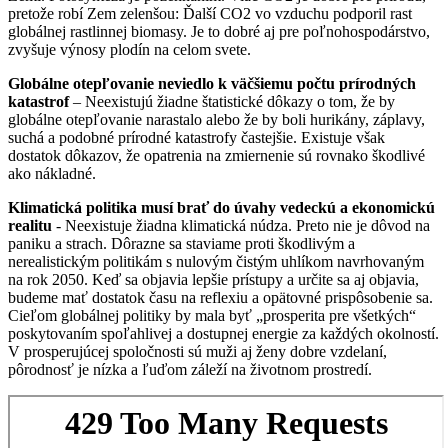
pretože robí Zem zelenšou: Ďalší CO2 vo vzduchu podporil rast
globálnej rastlinnej biomasy. Je to dobré aj pre poľnohospodárstvo,
zvyšuje výnosy plodín na celom svete.
Globálne otepľovanie neviedlo k väčšiemu počtu prírodných
katastrof
– Neexistujú žiadne štatistické dôkazy o tom, že by
globálne otepľovanie narastalo alebo že by boli hurikány, záplavy,
suchá a podobné prírodné katastrofy častejšie. Existuje však
dostatok dôkazov, že opatrenia na zmiernenie sú rovnako škodlivé
ako nákladné.
Klimatická politika musí brať do úvahy vedeckú a ekonomickú
realitu
- Neexistuje žiadna klimatická núdza. Preto nie je dôvod na
paniku a strach. Dôrazne sa staviame proti škodlivým a
nerealistickým politikám s nulovým čistým uhlíkom navrhovaným
na rok 2050. Keď sa objavia lepšie prístupy a určite sa aj objavia,
budeme mať dostatok času na reflexiu a opätovné prispôsobenie sa.
Cieľom globálnej politiky by mala byť „prosperita pre všetkých“
poskytovaním spoľahlivej a dostupnej energie za každých okolností.
V prosperujúcej spoločnosti sú muži aj ženy dobre vzdelaní,
pôrodnosť je nízka a ľuďom záleží na životnom prostredí.