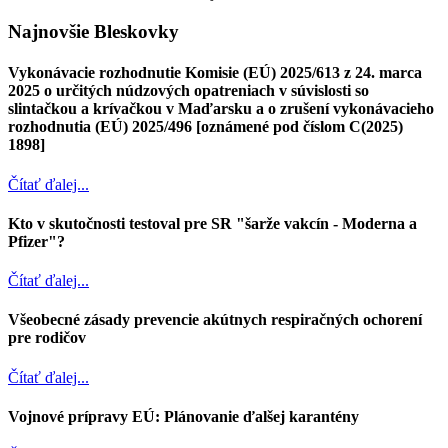
Najnovšie Bleskovky
Vykonávacie rozhodnutie Komisie (EÚ) 2025/613 z 24. marca
2025 o určitých núdzových opatreniach v súvislosti so
slintačkou a krívačkou v Maďarsku a o zrušení vykonávacieho
rozhodnutia (EÚ) 2025/496 [oznámené pod číslom C(2025)
1898]
Čítať ďalej...
Kto v skutočnosti testoval pre SR "šarže vakcín - Moderna a
Pfizer"?
Čítať ďalej...
Všeobecné zásady prevencie akútnych respiračných ochorení
pre rodičov
Čítať ďalej...
Vojnové prípravy EÚ: Plánovanie ďalšej karantény