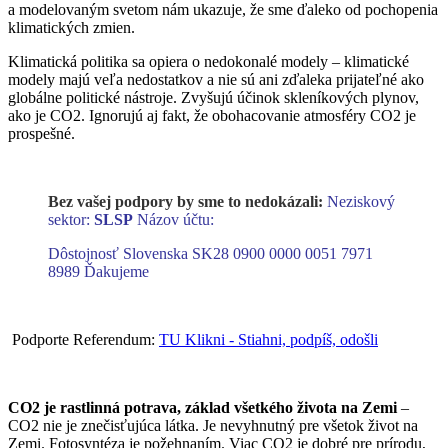
a modelovaným svetom nám ukazuje, že sme ďaleko od pochopenia
klimatických zmien.
Klimatická politika sa opiera o nedokonalé modely – klimatické
modely majú veľa nedostatkov a nie sú ani zďaleka prijateľné ako
globálne politické nástroje. Zvyšujú účinok skleníkových plynov,
ako je CO2. Ignorujú aj fakt, že obohacovanie atmosféry CO2 je
prospešné.
Bez vašej podpory by sme to nedokázali:
Neziskový
sektor:
SLSP
Názov účtu:
Dôstojnosť Slovenska SK28 0900 0000 0051 7971
8989
Ďakujeme
Podporte Referendum:
TU Klikni - Stiahni, podpíš, odošli
CO2 je rastlinná potrava, základ všetkého života na Zemi
–
CO2 nie je znečisťujúca látka. Je nevyhnutný pre všetok život na
Zemi. Fotosyntéza je požehnaním. Viac CO2 je dobré pre prírodu,