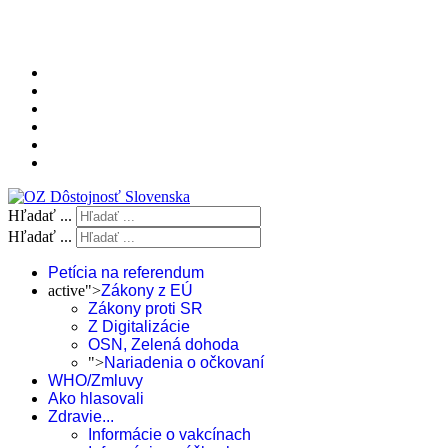
Hľadať ...
Hľadať ...
Petícia na referendum
active">
Zákony z EÚ
Zákony proti SR
Z Digitalizácie
OSN, Zelená dohoda
">
Nariadenia o očkovaní
WHO/Zmluvy
Ako hlasovali
Zdravie...
Informácie o vakcínach