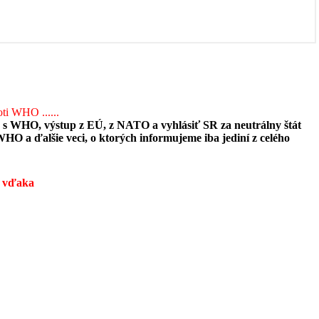
oti WHO ......
 s WHO, výstup z EÚ, z NATO a vyhlásiť SR za neutrálny štát
WHO a ďalšie veci, o ktorých informujeme iba jediní z celého
 vďaka