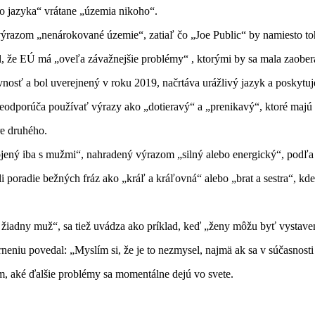
ho jazyka“ vrátane „územia nikoho“.
iť výrazom „nenárokované územie“, zatiaľ čo „Joe Public“ by namiesto 
, že EÚ má „oveľa závažnejšie problémy“ , ktorými by sa mala zaober
nosť a bol uverejnený v roku 2019, načrtáva urážlivý jazyk a poskytuje
odporúča používať výrazy ako „dotieravý“ a „prenikavý“, ktoré majú „s
re druhého.
jený iba s mužmi“, nahradený výrazom „silný alebo energický“, podľa
 poradie bežných fráz ako „kráľ a kráľovná“ alebo „brat a sestra“, kde
 žiadny muž“, sa tiež uvádza ako príklad, keď „ženy môžu byť vystave
eniu povedal: „Myslím si, že je to nezmysel, najmä ak sa v súčasnost
ým, aké ďalšie problémy sa momentálne dejú vo svete.