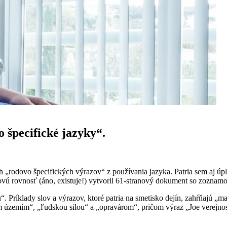
 špecifické jazyky“.
 „rodovo špecifických výrazov“ z používania jazyka. Patria sem aj úp
dovú rovnosť (áno, existuje!) vytvoril 61-stranový dokument so zoznamom
 Príklady slov a výrazov, ktoré patria na smetisko dejín, zahŕňajú „m
m územím“, „ľudskou silou“ a „opravárom“, pričom výraz „Joe verejn