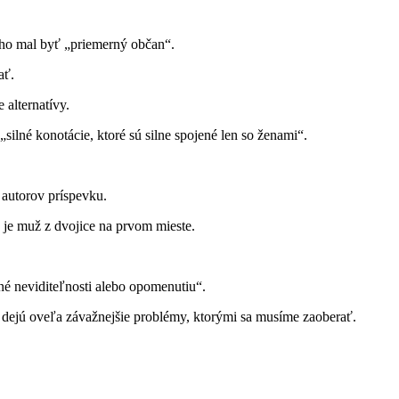
toho mal byť „priemerný občan“.
ať.
 alternatívy.
ilné konotácie, ktoré sú silne spojené len so ženami“.
 autorov príspevku.
 je muž z dvojice na prvom mieste.
né neviditeľnosti alebo opomenutiu“.
i dejú oveľa závažnejšie problémy, ktorými sa musíme zaoberať.