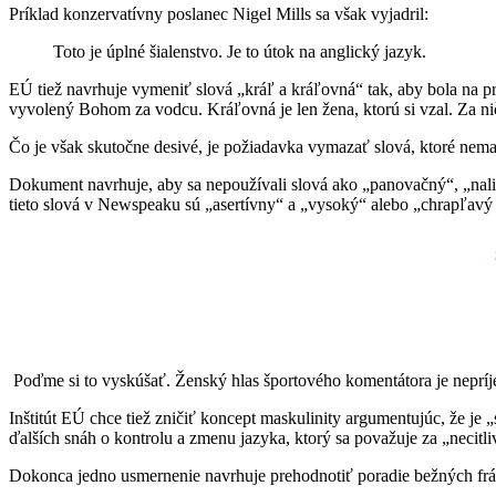
Príklad konzervatívny poslanec Nigel Mills sa však vyjadril:
Toto je úplné šialenstvo. Je to útok na anglický jazyk.
EÚ tiež navrhuje vymeniť slová „kráľ a kráľovná“ tak, aby bola na p
vyvolený Bohom za vodcu. Kráľovná je len žena, ktorú si vzal. Za ni
Čo je však skutočne desivé, je požiadavka vymazať slová, ktoré nema
Dokument navrhuje, aby sa nepoužívali slová ako „panovačný“, „nalie
tieto slová v Newspeaku sú „asertívny“ a „vysoký“ alebo „chrapľavý 
Poďme si to vyskúšať. Ženský hlas športového komentátora je nepríj
Inštitút EÚ chce tiež zničiť koncept maskulinity argumentujúc, že ​​j
ďalších snáh o kontrolu a zmenu jazyka, ktorý sa považuje za „necitl
Dokonca jedno usmernenie navrhuje prehodnotiť poradie bežných fráz