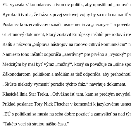
EÚ vyzvala zákonodarcov a tvorcov politík, aby upustili od „rodové
Byrokrati tvrdia, že fráza z prvej svetovej vojny by sa mala nahrad
Poslanec konzervatívcov označil usmernenia za „nezmysel“ a povedal
61-stranový dokument, ktorý zostavil Európsky inštitút pre rodovú rov
Balík s názvom „Súprava nástrojov na rodovo citlivú komunikáciu“ ne
Namiesto toho inštitút odporúča „asertívny“ pre prvého a „vysoký“ p
Medzitým by mal byť výraz „mužný“, ktorý sa považuje za „silne spo
Zákonodarcom, politikom a médiám sa tiež odporúča, aby prehodnotili
„Skúste niekedy vymeniť poradie týchto fráz,“ navrhuje dokument.
Klasická línia Star Treku, „Odvážne ísť tam, kam sa predtým nevydal
Príklad poslanec Tory Nick Fletcher v komentári k jazykovému usmern
„EÚ s politikmi sa musia na seba dobre pozrieť a zamyslieť sa nad t
"Takéto veci sú stratou nášho času."