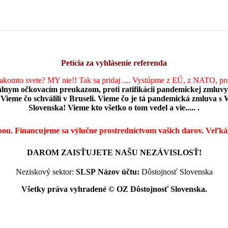
Petícia za vyhlásenie referenda
takomto svete? MY nie!! Tak sa pridaj .... Vystúpme z EÚ, z NATO, pr
álnym očkovacím preukazom, proti ratifikácii pandemickej zmluvy
Vieme čo schválili v Bruseli. Vieme čo je tá pandemická zmluva s 
Slovenska! Vieme kto všetko o tom vedel a vie..... .
bou. Financujeme sa výlučne prostredníctvom vašich darov.
Veľká
DAROM ZAISŤUJETE NAŠU NEZÁVISLOSŤ!
Neziskový sektor:
SLSP
Názov účtu:
Dôstojnosť Slovenska
Všetky práva vyhradené © OZ Dôstojnosť Slovenska.