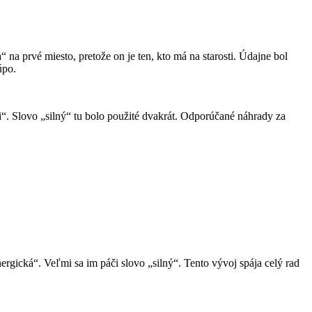
a prvé miesto, pretože on je ten, kto má na starosti. Údajne bol
úpo.
“. Slovo „silný“ tu bolo použité dvakrát. Odporúčané náhrady za
a
ergická“. Veľmi sa im páči slovo „silný“. Tento vývoj spája celý rad