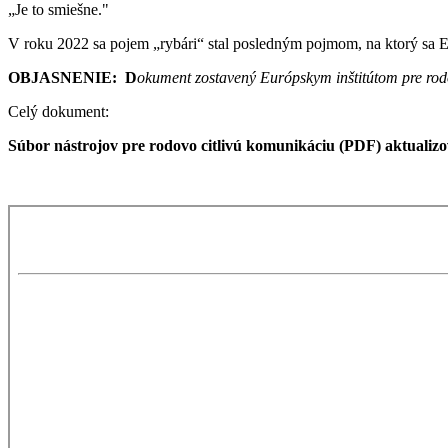
„Je to smiešne.
"
V roku 2022 sa pojem „rybári“ stal posledným pojmom, na ktorý sa E
OBJASNENIE: D
okument zostavený Európskym inštitútom pre rod
Celý dokument:
Súbor nástrojov pre rodovo citlivú komunikáciu (PDF) aktualizo