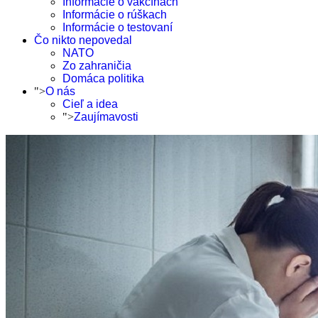
Informácie o vakcínach
Informácie o rúškach
Informácie o testovaní
Čo nikto nepovedal
NATO
Zo zahraničia
Domáca politika
">
O nás
Cieľ a idea
">
Zaujímavosti