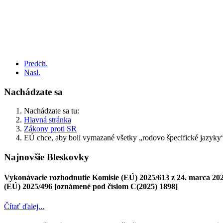
Predch.
Nasl.
Nachádzate sa
Nachádzate sa tu:
Hlavná stránka
Zákony proti SR
EÚ chce, aby boli vymazané všetky „rodovo špecifické jazyky
Najnovšie Bleskovky
Vykonávacie rozhodnutie Komisie (EÚ) 2025/613 z 24. marca 2025
(EÚ) 2025/496 [oznámené pod číslom C(2025) 1898]
Čítať ďalej...