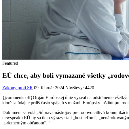
Featured
EÚ chce, aby boli vymazané všetky „rodovo
Zákony proti SR
09. február 2024
Návštevy: 4420
{jcomments off}
Orgán Európskej únie vyzval na odstránenie všetkých
ktoré sa údajne príliš často spájajú s mužmi. Európsky inštitút pre ro
Dokument sa volá „Súprava nástrojov pre rodovo citlivú komunikáciu“.
newspeaku EÚ by sa tieto výrazy stali „hostiteľom“, „nenárokovaný
„priemerným občanom“. “