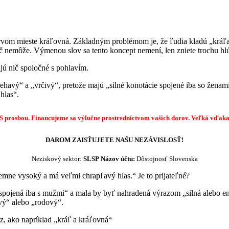
rvom mieste kráľovná. Základným problémom je, že ľudia kladú „kráľa“ n
č nemôže. Výmenou slov sa tento koncept nemení, len zniete trochu hl
jú nič spoločné s pohlavím.
havý“ a „vrčivý“, pretože majú „silné konotácie spojené iba so ženami
hlas“.
S prosbou. Financujeme sa výlučne prostredníctvom vašich darov.
Veľká vďak
DAROM ZAISŤUJETE NAŠU NEZÁVISLOSŤ!
Neziskový sektor:
SLSP
Názov účtu:
Dôstojnosť Slovenska
emne vysoký a má veľmi chrapľavý hlas.“ Je to prijateľné?
e „spojená iba s mužmi“ a mala by byť nahradená výrazom „silná alebo en
ivý“ alebo „rodový“.
, ako napríklad „kráľ a kráľovná“