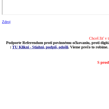
Zdroj
Chceš žiť v 
Podporte Referendum proti povinnému očkovaniu, proti digit
:
TU Klikni - Stiahni, podpíš, odošli
.
Vieme prečo to robíme. 
S pros