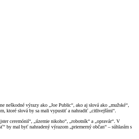
lne neškodné výrazy ako „Joe Public“, ako aj slová ako „mužské“,
, ktoré slová by sa mali vypustiť a nahradiť „citlivejšími“.
ajster ceremónií“, „územie nikoho“, „robotník“ a „opravár“. V
osť“ by mal byť nahradený výrazom „priemerný občan“ – súhlasím s