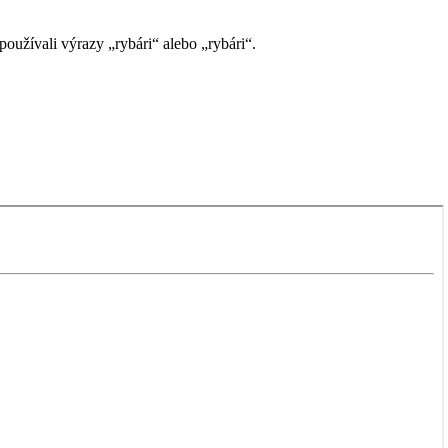
užívali výrazy „rybári“ alebo „rybári“.