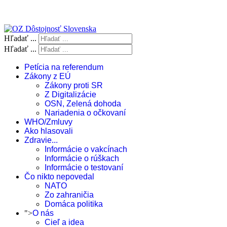
Hľadať ...
Hľadať ...
Petícia na referendum
Zákony z EÚ
Zákony proti SR
Z Digitalizácie
OSN, Zelená dohoda
Nariadenia o očkovaní
WHO/Zmluvy
Ako hlasovali
Zdravie...
Informácie o vakcínach
Informácie o rúškach
Informácie o testovaní
Čo nikto nepovedal
NATO
Zo zahraničia
Domáca politika
">
O nás
Cieľ a idea