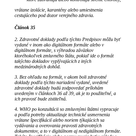
vrátane izolácie, karantény alebo umiestnenia
cestujúceho pod dozor verejného zdravia.
Článok 35
2. Zdravotné doklady podľa týchto Predpisov môžu byť
vydané v inom ako digitálnom formáte alebo v
digitálnom formáte, s výhradou záväzkov
ktoréhokoľvek zmluvného štátu, pokiaľ ide o formát
takýchto dokladov vyplývajúcich z iných
medzinárodných dohôd.
3. Bez ohľadu na formát, v akom boli zdravotné
doklady podľa týchto nariadení vydané, uvedené
zdravotné doklady budú zodpovedať prílohám
uvedeným v článkoch 36 až 39, ak je to použiteľné, a
ich pravosť bude zistiteľná.
4. WHO po konzultácii so zmluvnými štátmi vypracuje
a podľa potreby aktualizuje technické usmernenia
vrátane špecifikácií alebo noriem týkajúcich sa
vydávania a overovania pravosti zdravotných
dokumentov, a to v digitálnom aj nedigitálnom formáte.