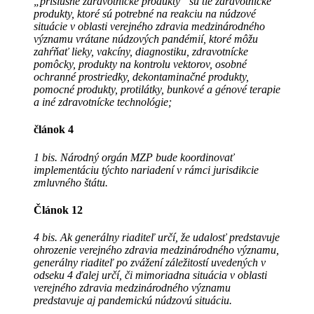
„príslušné zdravotnícke produkty“ sú tie zdravotnícke
produkty, ktoré sú potrebné na reakciu na núdzové
situácie v oblasti verejného zdravia medzinárodného
významu vrátane núdzových pandémií, ktoré môžu
zahŕňať lieky, vakcíny, diagnostiku, zdravotnícke
pomôcky, produkty na kontrolu vektorov, osobné
ochranné prostriedky, dekontaminačné produkty,
pomocné produkty, protilátky, bunkové a génové terapie
a iné zdravotnícke technológie;
článok 4
1 bis. Národný orgán MZP bude koordinovať
implementáciu týchto nariadení v rámci jurisdikcie
zmluvného štátu.
Článok 12
4 bis. Ak generálny riaditeľ určí, že udalosť predstavuje
ohrozenie verejného zdravia medzinárodného významu,
generálny riaditeľ po zvážení záležitostí uvedených v
odseku 4 ďalej určí, či mimoriadna situácia v oblasti
verejného zdravia medzinárodného významu
predstavuje aj pandemickú núdzovú situáciu.