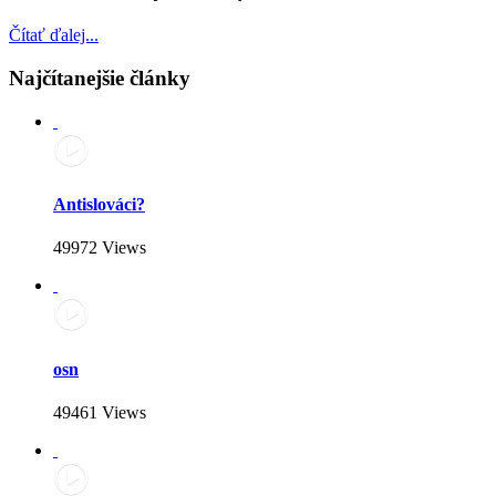
Čítať ďalej...
Najčítanejšie články
Antislováci?
49972 Views
osn
49461 Views