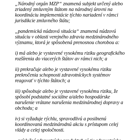
„Národný orgán MZP“ znamená subjekt určený alebo
zriadený zmluvným štátom na národnej úrovni na
koordináciu implementácie týchto nariadení v rámci
jurisdikcie zmluvného štátu;
„pandemická núdzová situácia“ znamená núdzovú
situáciu v oblasti verejného zdravia medzinárodného
významu, ktorá je spôsobená prenosnou chorobou a:
i) má alebo je vystavené vysokému riziku geografického
rozšírenia do viacerých štátov av rámci nich; a
ii) prekračuje alebo je vystavené vysokému riziku
prekročenia schopnosti zdravotníckych systémov
reagovať v týchto štátoch; a
iii) spôsobuje alebo je vystavené vysokému riziku, že
spôsobí podstatné sociálne a/alebo hospodárske
narušenie vrátane narušenia medzinárodnej dopravy a
obchodu; a
iv) si vyžaduje rýchlu, spravodlivú a posilnenú
koordinovanú medzinárodnú akciu s prístupom celej
vlády a celej spoločnosti.