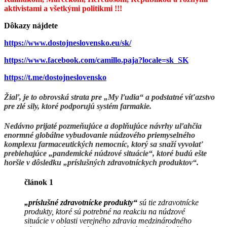
aktivistami a všetkými politikmi !!!
Dôkazy nájdete
https://www.dostojneslovensko.eu/sk/
https://www.facebook.com/camillo.paja?locale=sk_SK
https://t.me/dostojneslovensko
Žiaľ, je to obrovská strata pre „My ľudia“ a podstatné víťazstvo
pre zlé sily, ktoré podporujú systém farmakie.
Nedávno prijaté pozmeňujúce a doplňujúce návrhy uľahčia
enormné globálne vybudovanie núdzového priemyselného
komplexu farmaceutických nemocníc, ktorý sa snaží vyvolať
prebiehajúce „pandemické núdzové situácie“, ktoré budú ešte
horšie v dôsledku „príslušných zdravotníckych produktov“.
článok 1
„príslušné zdravotnícke produkty“
sú tie zdravotnícke
produkty, ktoré sú potrebné na reakciu na núdzové
situácie v oblasti verejného zdravia medzinárodného