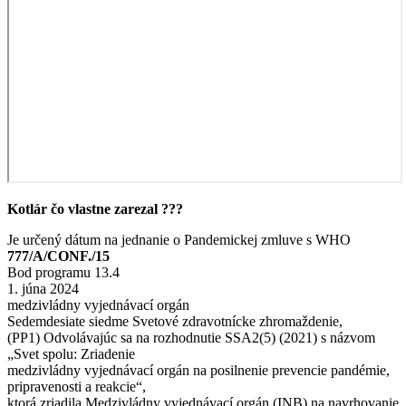
Kotlár čo vlastne zarezal ???
Je určený dátum na jednanie o Pandemickej zmluve s WHO
777/A/CONF./15
Bod programu 13.4
1. júna 2024
medzivládny vyjednávací orgán
Sedemdesiate siedme Svetové zdravotnícke zhromaždenie,
(PP1) Odvolávajúc sa na rozhodnutie SSA2(5) (2021) s názvom
„Svet spolu: Zriadenie
medzivládny vyjednávací orgán na posilnenie prevencie pandémie,
pripravenosti a reakcie“,
ktorá zriadila Medzivládny vyjednávací orgán (INB) na navrhovanie