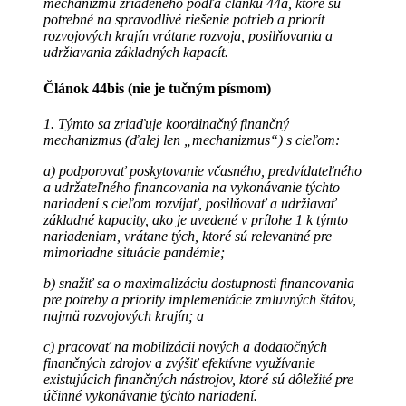
mechanizmu zriadeného podľa článku 44a, ktoré sú
potrebné na spravodlivé riešenie potrieb a priorít
rozvojových krajín vrátane rozvoja, posilňovania a
udržiavania základných kapacít.
Článok 44bis (nie je tučným písmom)
1. Týmto sa zriaďuje koordinačný finančný
mechanizmus (ďalej len „mechanizmus“) s cieľom:
a) podporovať poskytovanie včasného, ​​predvídateľného
a udržateľného financovania na vykonávanie týchto
nariadení s cieľom rozvíjať, posilňovať a udržiavať
základné kapacity, ako je uvedené v prílohe 1 k týmto
nariadeniam, vrátane tých, ktoré sú relevantné pre
mimoriadne situácie pandémie;
b) snažiť sa o maximalizáciu dostupnosti financovania
pre potreby a priority implementácie zmluvných štátov,
najmä rozvojových krajín; a
c) pracovať na mobilizácii nových a dodatočných
finančných zdrojov a zvýšiť efektívne využívanie
existujúcich finančných nástrojov, ktoré sú dôležité pre
účinné vykonávanie týchto nariadení.