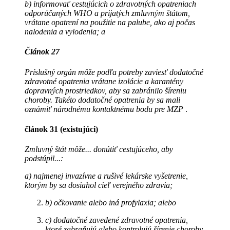
b) informovať cestujúcich o zdravotných opatreniach
odporúčaných WHO a prijatých zmluvným štátom,
vrátane opatrení na použitie na palube, ako aj počas
nalodenia a vylodenia; a
Článok 27
Príslušný orgán môže podľa potreby zaviesť dodatočné
zdravotné opatrenia vrátane izolácie a karantény
dopravných prostriedkov, aby sa zabránilo šíreniu
choroby. Takéto dodatočné opatrenia by sa mali
oznámiť národnému kontaktnému bodu pre MZP
.
článok 31 (existujúci)
Zmluvný štát môže... donútiť cestujúceho, aby
podstúpil...:
a) najmenej invazívne a rušivé lekárske vyšetrenie,
ktorým by sa dosiahol cieľ verejného zdravia;
b) očkovanie alebo iná profylaxia; alebo
c) dodatočné zavedené zdravotné opatrenia,
ktoré zabraňujú alebo kontrolujú šírenie choroby,