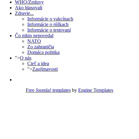
WHO/Zmluvy
Ako hlasovali
Zdravie...
Informácie o vakcínach
Informácie o rúškach
Informácie o testovaní
Čo nikto nepovedal
NATO
Zo zahraničia
Domáca politika
">
O nás
Cieľ a idea
">
Zaujímavosti
Free Joomla! templates
by
Engine Templates