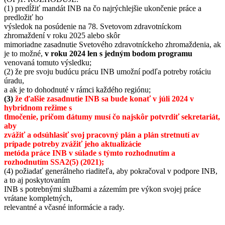
(1) predĺžiť mandát INB na čo najrýchlejšie ukončenie práce a
predložiť ho
výsledok na posúdenie na 78. Svetovom zdravotníckom
zhromaždení v roku 2025 alebo skôr
mimoriadne zasadnutie Svetového zdravotníckeho zhromaždenia, ak
je to možné,
v roku 2024 len s jedným bodom programu
venovaná tomuto výsledku;
(2) že pre svoju budúcu prácu INB umožní podľa potreby rotáciu
úradu,
a ak je to dohodnuté v rámci každého regiónu;
(3)
že ďalšie zasadnutie INB sa bude konať v júli 2024 v
hybridnom režime s
tlmočenie, pričom dátumy musí čo najskôr potvrdiť sekretariát,
aby
zvážiť a odsúhlasiť svoj pracovný plán a plán stretnutí av
prípade potreby zvážiť jeho aktualizácie
metóda práce INB v súlade s týmto rozhodnutím a
rozhodnutím SSA2(5) (2021);
(4) požiadať generálneho riaditeľa, aby pokračoval v podpore INB,
a to aj poskytovaním
INB s potrebnými službami a zázemím pre výkon svojej práce
vrátane kompletných,
relevantné a včasné informácie a rady.