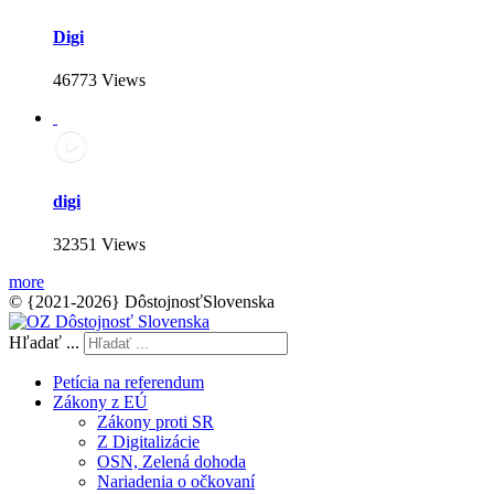
Digi
46773 Views
digi
32351 Views
more
© {2021-2026} DôstojnosťSlovenska
Hľadať ...
Petícia na referendum
Zákony z EÚ
Zákony proti SR
Z Digitalizácie
OSN, Zelená dohoda
Nariadenia o očkovaní