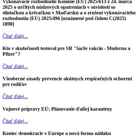
Vykonávacie rozhodnutie Komisie (EÚ) 2025/613 z 24. marca
2025 o určitých núdzových opatreniach v súvislosti so
slintačkou a krívačkou v Maďarsku a o zrušení vykonávacieho
rozhodnutia (EÚ) 2025/496 [oznámené pod číslom C(2025)
1898]
Čítať ďalej...
Kto v skutočnosti testoval pre SR "šarže vakcín - Moderna a
Pfizer"?
Čítať ďalej...
Všeobecné zásady prevencie akútnych respiračných ochorení
pre rodičov
Čítať ďalej...
Vojnové prípravy EÚ: Plánovanie ďalšej karantény
Čítať ďalej...
Koniec demokracie v Európe a nová forma nátlaku