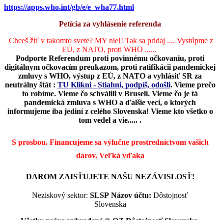
https://apps.who.int/gb/e/e_wha77.html
Petícia za vyhlásenie referenda
Chceš žiť v takomto svete? MY nie!! Tak sa pridaj .... Vystúpme z
EÚ, z NATO, proti WHO ......
Podporte Referendum proti povinnému očkovaniu, proti
digitálnym očkovacím preukazom, proti ratifikácii pandemickej
zmluvy s WHO, výstup z EÚ, z NATO a vyhlásiť SR za
neutrálny štát :
TU Klikni - Stiahni, podpíš, odošli
.
Vieme prečo
to robíme. Vieme čo schválili v Bruseli. Vieme čo je tá
pandemická zmluva s WHO a ďalšie veci, o ktorých
informujeme iba jediní z celého Slovenska! Vieme kto všetko o
tom vedel a vie..... .
S prosbou. Financujeme sa výlučne prostredníctvom vašich
darov.
Veľká vďaka
DAROM ZAISŤUJETE NAŠU NEZÁVISLOSŤ!
Neziskový sektor:
SLSP
Názov účtu:
Dôstojnosť
Slovenska