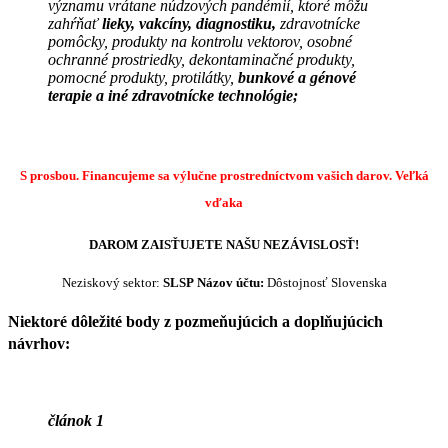
významu vrátane núdzových pandémií, ktoré môžu
zahŕňať
lieky, vakcíny, diagnostiku,
zdravotnícke
pomôcky, produkty na kontrolu vektorov, osobné
ochranné prostriedky, dekontaminačné produkty,
pomocné produkty, protilátky,
bunkové a génové
terapie a iné zdravotnícke technológie;
S prosbou. Financujeme sa výlučne prostredníctvom vašich darov.
Veľká
vďaka
DAROM ZAISŤUJETE NAŠU NEZÁVISLOSŤ!
Neziskový sektor:
SLSP
Názov účtu:
Dôstojnosť Slovenska
Niektoré dôležité body z pozmeňujúcich a doplňujúcich
návrhov:
článok 1