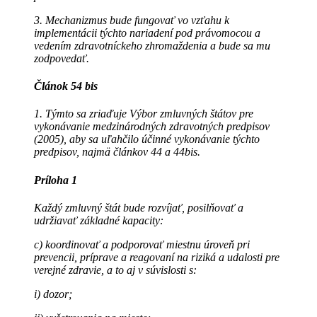
3. Mechanizmus bude fungovať vo vzťahu k
implementácii týchto nariadení pod právomocou a
vedením zdravotníckeho zhromaždenia a bude sa mu
zodpovedať.
Článok 54 bis
1. Týmto sa zriaďuje Výbor zmluvných štátov pre
vykonávanie medzinárodných zdravotných predpisov
(2005), aby sa uľahčilo účinné vykonávanie týchto
predpisov, najmä článkov 44 a 44bis.
Príloha 1
Každý zmluvný štát bude rozvíjať, posilňovať a
udržiavať základné kapacity:
c) koordinovať a podporovať miestnu úroveň pri
prevencii, príprave a reagovaní na riziká a udalosti pre
verejné zdravie, a to aj v súvislosti s:
i) dozor;