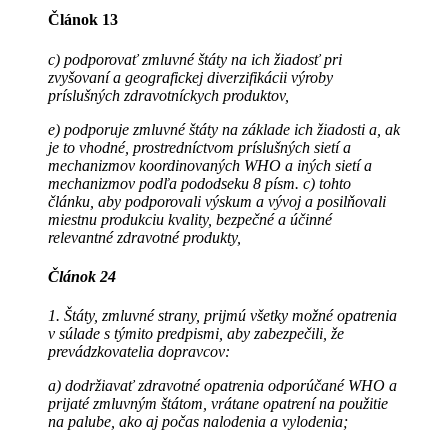
Článok 13
c) podporovať zmluvné štáty na ich žiadosť pri
zvyšovaní a geografickej diverzifikácii výroby
príslušných zdravotníckych produktov,
e) podporuje zmluvné štáty na základe ich žiadosti a, ak
je to vhodné, prostredníctvom príslušných sietí a
mechanizmov koordinovaných WHO a iných sietí a
mechanizmov podľa pododseku 8 písm. c) tohto
článku, aby podporovali výskum a vývoj a posilňovali
miestnu produkciu kvality, bezpečné a účinné
relevantné zdravotné produkty,
Článok 24
1. Štáty, zmluvné strany, prijmú všetky možné opatrenia
v súlade s týmito predpismi, aby zabezpečili, že
prevádzkovatelia dopravcov:
a) dodržiavať zdravotné opatrenia odporúčané WHO a
prijaté zmluvným štátom, vrátane opatrení na použitie
na palube, ako aj počas nalodenia a vylodenia;