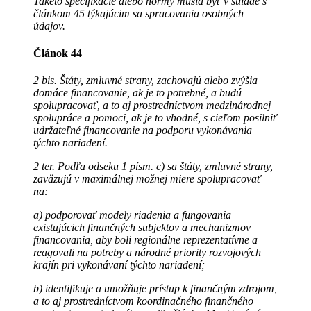
Takéto špecifikácie alebo normy musia byť v súlade s
článkom 45 týkajúcim sa spracovania osobných
údajov.
Článok 44
2 bis. Štáty, zmluvné strany, zachovajú alebo zvýšia
domáce financovanie, ak je to potrebné, a budú
spolupracovať, a to aj prostredníctvom medzinárodnej
spolupráce a pomoci, ak je to vhodné, s cieľom posilniť
udržateľné financovanie na podporu vykonávania
týchto nariadení.
2 ter. Podľa odseku 1 písm. c) sa štáty, zmluvné strany,
zaväzujú v maximálnej možnej miere spolupracovať
na:
a) podporovať modely riadenia a fungovania
existujúcich finančných subjektov a mechanizmov
financovania, aby boli regionálne reprezentatívne a
reagovali na potreby a národné priority rozvojových
krajín pri vykonávaní týchto nariadení;
b) identifikuje a umožňuje prístup k finančným zdrojom,
a to aj prostredníctvom koordinačného finančného