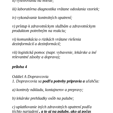
ii) vyšetrovania na mieste;
iii) laboratórna diagnostika vrátane odoslania vzoriek;
iv) vykonávanie kontrolných opatrení;
v) prístup k zdravotníckym službám a zdravotníckym
produktom potrebným na reakciu;
vi) komunikácia o rizikách vrátane riešenia
dezinformácií a dezinformácií;
vii) logistická pomoc (napr. vybavenie, lekárske a iné
relevantné zásoby a doprava);
príloha 4
Oddiel A Dopravcovia
1. Dopravcovia sa
podľa potreby pripravia a
uľahčia:
a) kontroly nákladu, kontajnerov a prepravy;
b) lekárske prehliadky osôb na palube;
c) uplatňovanie iných zdravotných opatrení podľa
týchto nariadení
, a to aj na palube, ako aj počas