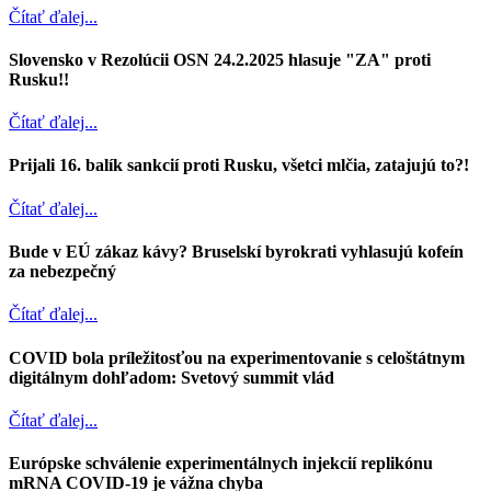
Čítať ďalej...
Slovensko v Rezolúcii OSN 24.2.2025 hlasuje "ZA" proti
Rusku!!
Čítať ďalej...
Prijali 16. balík sankcií proti Rusku, všetci mlčia, zatajujú to?!
Čítať ďalej...
Bude v EÚ zákaz kávy? Bruselskí byrokrati vyhlasujú kofeín
za nebezpečný
Čítať ďalej...
COVID bola príležitosťou na experimentovanie s celoštátnym
digitálnym dohľadom: Svetový summit vlád
Čítať ďalej...
Európske schválenie experimentálnych injekcií replikónu
mRNA COVID-19 je vážna chyba