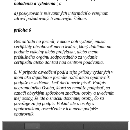
nalodenia a vylodenia
; a
d) poskytovanie relevantných informácií o verejnom
zdraví požadovaných zmluvným štátom.
príloha 6
Bez ohľadu na formát, v akom boli vydané, musia
certifikáty obsahovať meno lekára, ktorý dohliada na
podanie vakcíny alebo profylaxiu, alebo meno
príslušného orgánu zodpovedného za vydanie
certifikátu alebo dohľad nad centrom podávania.
8. V prípade osvedčení podľa tejto prílohy vydaných v
inom ako digitálnom formáte rodič alebo opatrovník
podpíše osvedčenie, keď dieťa nevie písať. Podpis
negramotného Osoba, ktorá sa nemôže podpísať, sa
označí obvyklým spôsobom značkou osoby a uvedením
inej osoby, že ide o značku dotknutej osoby, čo sa
považuje za jej podpis. Pokiaľ ide o osoby s
opatrovníkom, osvedčenie v ich mene podpíše
opatrovník.