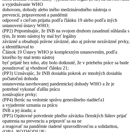
a vyjednávanie WHO
dohovoru, dohody alebo iného medzinárodného nástroja o
prevencii, pripravenosti a pandémii
odpoveď s cieľom prijatia podľa článku 19 alebo podľa iných
ustanovení ústavy WHO;
(PP2) Pripomínajúc, že ​​INB na svojom druhom zasadnutí súhlasila s
tým, že tento nástroj by mal byť legálny
záväzné a obsahujú právne záväzné, ako aj právne nezáväzné prvky,
a identifikoval to
Článok 19 Ústavy WHO je komplexným ustanovením, podľa
ktorého by mal tento nástroj
byť prijaté bez toho, aby bolo dotknuté, že v priebehu práce sa bude
posudzovať aj vhodnosť článku 21;
(PP3) Uznávajúc, že ​​INB dosiahla pokrok av mnohých dosiahla
počiatočnú dohodu
ustanovenia navrhovanej pandemickej dohody WHO a že je
potrebné vykonať ďalšiu prácu
zostávajúce prvky;
(PP4) Berúc na vedomie správu generálneho riaditeľa1
a vyjadrenie uznania za prácu
INB a jej úradu; a
(PP5) Opätovné potvrdenie plného záväzku členských štátov prijať
opatrenia na prevenciu a pripraviť sa na ne
a reagovať na pandémie riadené spravodlivosťou a solidaritou,
(OP)1. ROZHODUJE: