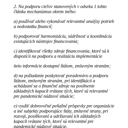
2. Na podporu cieľov stanovených v odseku 1 tohto
článku mechanizmus okrem iného:
a) používať alebo vykonávať relevantné analýzy potrieb
a nedostatku financií;
b) podporovať harmonizáciu, súdržnosť a koordináciu
existujúcich nástrojov financovania;
c) identifikovať všetky zdroje financovania, ktoré sú k
dispozícii na podporu a realizáciu implementácie
tieto informácie dostupné štátom, zmluvným stranám;
d) na požiadanie poskytovať poradenstvo a podporu
štátom, zmluvným stranám, pri identifikácii a
uchádzaní sa o finančné zdroje na posilnenie
základných kapacít vrátane tých, ktoré sú relevantné
pre pandemické núdzové situácie;
e) využiť dobrovoľné peňažné príspevky pre organizácie
a iné subjekty podporujúce štáty, zmluvné strany, pri
rozvoji, posilňovaní a udržiavaní ich základných
kapacít vrátane tých, ktoré sú relevantné pre
pandemické núdzové situácie.