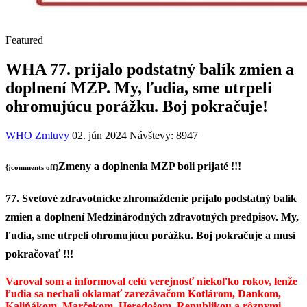
Featured
WHA 77. prijalo podstatný balík zmien a
doplnení MZP. My, ľudia, sme utrpeli
ohromujúcu porážku. Boj pokračuje!
WHO Zmluvy
02. jún 2024
Návštevy: 8947
Zmeny a doplnenia MZP boli prijaté !!!
{jcomments off}
77. Svetové zdravotnícke zhromaždenie prijalo podstatný balík
zmien a doplnení Medzinárodných zdravotných predpisov. My,
ľudia, sme utrpeli ohromujúcu porážku. Boj pokračuje a musí
pokračovať !!!
Varoval som a informoval celú verejnosť niekoľko rokov, lenže
ľudia sa nechali oklamať zarezávačom Kotlárom, Dankom,
Kaliňákom, Marčekom, Heredošom, Republikou a rôznymi