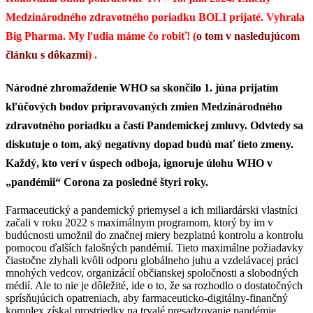
Medzinárodného zdravotného poriadku BOLI prijaté. Vyhrala
Big Pharma. My ľudia máme čo robiť! (
o tom v nasledujúcom
článku s dôkazmi
) .
Národné zhromaždenie WHO sa skončilo 1. júna prijatím
kľúčových bodov pripravovaných zmien Medzinárodného
zdravotného poriadku a častí Pandemickej zmluvy. Odvtedy sa
diskutuje o tom, aký negatívny dopad budú mať tieto zmeny.
Každý, kto verí v úspech odboja, ignoruje úlohu WHO v
„pandémii“ Corona za posledné štyri roky.
Farmaceutický a pandemický priemysel a ich miliardárski vlastníci
začali v roku 2022 s maximálnym programom, ktorý by im v
budúcnosti umožnil do značnej miery bezplatnú kontrolu a kontrolu
pomocou ďalších falošných pandémií. Tieto maximálne požiadavky
čiastočne zlyhali kvôli odporu globálneho juhu a vzdelávacej práci
mnohých vedcov, organizácií občianskej spoločnosti a slobodných
médií. Ale to nie je dôležité, ide o to, že sa rozhodlo o dostatočných
sprísňujúcich opatreniach, aby farmaceuticko-digitálny-finančný
komplex získal prostriedky na trvalé presadzovanie pandémie.