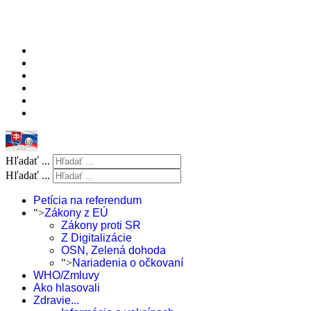
Hľadať ...
Hľadať ...
Petícia na referendum
">
Zákony z EÚ
Zákony proti SR
Z Digitalizácie
OSN, Zelená dohoda
">
Nariadenia o očkovaní
WHO/Zmluvy
Ako hlasovali
Zdravie...