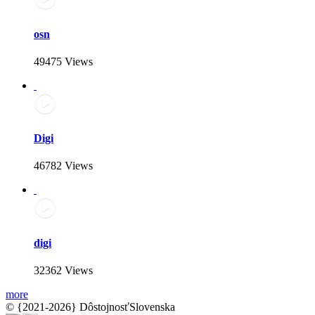
osn
49475 Views
Digi
46782 Views
digi
32362 Views
more
© {2021-2026} DôstojnosťSlovenska