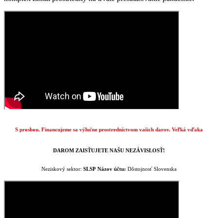
S prosbou. Financujeme sa výlučne prostredníctvom vašich darov.
Veľká vďaka
DAROM ZAISŤUJETE NAŠU NEZÁVISLOSŤ!
Neziskový sektor:
SLSP
Názov účtu:
Dôstojnosť Slovenska