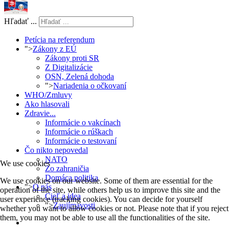
Hľadať ...
Petícia na referendum
">
Zákony z EÚ
Zákony proti SR
Z Digitalizácie
OSN, Zelená dohoda
">
Nariadenia o očkovaní
WHO/Zmluvy
Ako hlasovali
Zdravie...
Informácie o vakcínach
Informácie o rúškach
Informácie o testovaní
Čo nikto nepovedal
NATO
We use cookies
Zo zahraničia
Domáca politika
We use cookies on our website. Some of them are essential for the
">
O nás
operation of the site, while others help us to improve this site and the
Cieľ a idea
user experience (tracking cookies). You can decide for yourself
">
Zaujímavosti
whether you want to allow cookies or not. Please note that if you reject
them, you may not be able to use all the functionalities of the site.