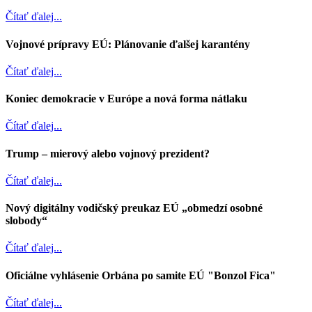
Čítať ďalej...
Vojnové prípravy EÚ: Plánovanie ďalšej karantény
Čítať ďalej...
Koniec demokracie v Európe a nová forma nátlaku
Čítať ďalej...
Trump – mierový alebo vojnový prezident?
Čítať ďalej...
Nový digitálny vodičský preukaz EÚ „obmedzí osobné
slobody“
Čítať ďalej...
Oficiálne vyhlásenie Orbána po samite EÚ "Bonzol Fica"
Čítať ďalej...