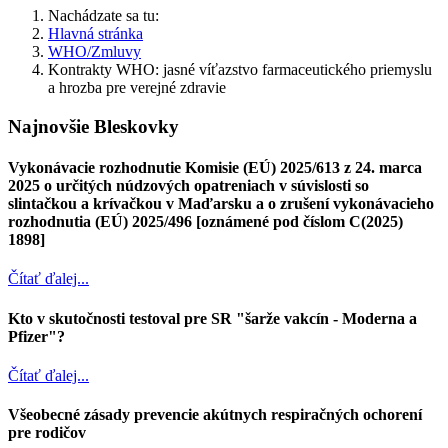
Nachádzate sa tu:
Hlavná stránka
WHO/Zmluvy
Kontrakty WHO: jasné víťazstvo farmaceutického priemyslu
a hrozba pre verejné zdravie
Najnovšie Bleskovky
Vykonávacie rozhodnutie Komisie (EÚ) 2025/613 z 24. marca
2025 o určitých núdzových opatreniach v súvislosti so
slintačkou a krívačkou v Maďarsku a o zrušení vykonávacieho
rozhodnutia (EÚ) 2025/496 [oznámené pod číslom C(2025)
1898]
Čítať ďalej...
Kto v skutočnosti testoval pre SR "šarže vakcín - Moderna a
Pfizer"?
Čítať ďalej...
Všeobecné zásady prevencie akútnych respiračných ochorení
pre rodičov