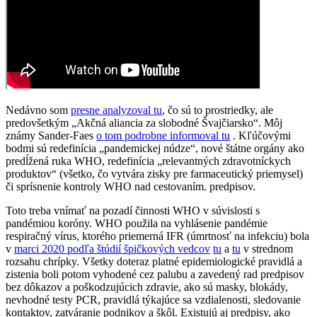
Nedávno som
presne analyzoval tu
, čo sú to prostriedky, ale
predovšetkým „Akčná aliancia za slobodné Švajčiarsko“. Môj
známy Sander-Faes
o tom podrobne informoval tu
. Kľúčovými
bodmi sú redefinícia „pandemickej núdze“, nové štátne orgány ako
predĺžená ruka WHO, redefinícia „relevantných zdravotníckych
produktov“ (všetko, čo vytvára zisky pre farmaceutický priemysel)
či sprísnenie kontroly WHO nad cestovaním. predpisov.
Toto treba vnímať na pozadí činnosti WHO v súvislosti s
pandémiou koróny. WHO použila na vyhlásenie pandémie
respiračný vírus, ktorého priemerná IFR (úmrtnosť na infekciu) bola
v
marci 2020 podľa štúdií špičkových vedcov
tu
a
tu
v strednom
rozsahu chrípky. Všetky doteraz platné epidemiologické pravidlá a
zistenia boli potom vyhodené cez palubu a zavedený rad predpisov
bez dôkazov a poškodzujúcich zdravie, ako sú masky, blokády,
nevhodné testy PCR, pravidlá týkajúce sa vzdialenosti, sledovanie
kontaktov, zatváranie podnikov a škôl. Existujú aj predpisy, ako