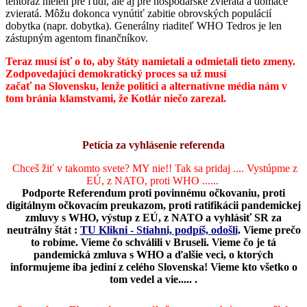
tentoraz nielen pre ľudí, ale aj pre hospodárske zvieratá a domáce
zvieratá. Môžu dokonca vynútiť zabitie obrovských populácií
dobytka (napr. dobytka). Generálny riaditeľ WHO Tedros je len
zástupným agentom finančníkov.
Teraz musí ísť o to, aby štáty namietali a odmietali tieto zmeny.
Zodpovedajúci demokratický proces sa už musí
začať na Slovensku, lenže politici a alternatívne média nám v
tom bránia klamstvami, že Kotlár niečo zarezal.
Petícia za vyhlásenie referenda
Chceš žiť v takomto svete? MY nie!! Tak sa pridaj .... Vystúpme z
EÚ, z NATO, proti WHO ......
Podporte Referendum proti povinnému očkovaniu, proti
digitálnym očkovacím preukazom, proti ratifikácii pandemickej
zmluvy s WHO, výstup z EÚ, z NATO a vyhlásiť SR za
neutrálny štát :
TU Klikni - Stiahni, podpíš, odošli
.
Vieme prečo
to robíme. Vieme čo schválili v Bruseli. Vieme čo je tá
pandemická zmluva s WHO a ďalšie veci, o ktorých
informujeme iba jediní z celého Slovenska! Vieme kto všetko o
tom vedel a vie..... .