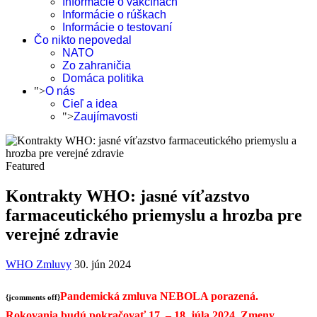
Informácie o vakcínach
Informácie o rúškach
Informácie o testovaní
Čo nikto nepovedal
NATO
Zo zahraničia
Domáca politika
">
O nás
Cieľ a idea
">
Zaujímavosti
Featured
Kontrakty WHO: jasné víťazstvo
farmaceutického priemyslu a hrozba pre
verejné zdravie
WHO Zmluvy
30. jún 2024
Pandemická zmluva NEBOLA porazená.
{jcomments off}
Rokovania budú pokračovať 17. – 18. júla 2024. Zmeny