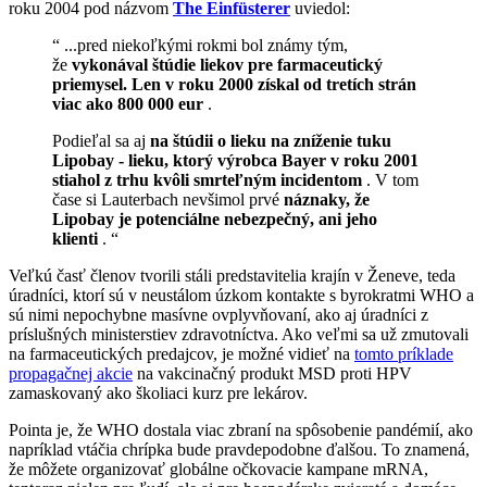
roku 2004
pod
názvom
The Einfüsterer
uviedol:
“
...pred niekoľkými rokmi bol známy tým,
že
vykonával štúdie liekov pre farmaceutický
priemysel. Len v roku 2000 získal od tretích strán
viac ako 800 000 eur
.
Podieľal sa aj
na štúdii o lieku na zníženie tuku
Lipobay - lieku, ktorý výrobca Bayer v roku 2001
stiahol z trhu kvôli smrteľným incidentom
. V tom
čase si Lauterbach nevšimol prvé
náznaky, že
Lipobay je potenciálne nebezpečný, ani jeho
klienti
.
“
Veľkú časť členov tvorili stáli predstavitelia krajín v Ženeve, teda
úradníci, ktorí sú v neustálom úzkom kontakte s byrokratmi WHO a
sú nimi nepochybne masívne ovplyvňovaní, ako aj úradníci z
príslušných ministerstiev zdravotníctva. Ako veľmi sa už zmutovali
na farmaceutických predajcov, je možné vidieť na
tomto príklade
propagačnej akcie
na vakcinačný produkt MSD proti HPV
zamaskovaný ako školiaci kurz pre lekárov.
Pointa je, že WHO dostala viac zbraní na spôsobenie pandémií, ako
napríklad vtáčia chrípka bude pravdepodobne ďalšou. To znamená,
že môžete organizovať globálne očkovacie kampane mRNA,