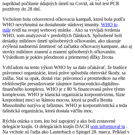
napríklad počítanie údajných úmrtí na Covid, ak bol test PCR
pozitívny do 28 dní.
Vrcholom bola celosvetová očkovacia kampaň, ktorá bola podľa
WHO nevyhnutná na dosiahnutie stádovej imunity.
WHO to
stále
tvrdí na svojej webovej stránke . Ako sa vyvíjali tvrdenia
WHO, som analyzoval v predošlých článkoch. Spôsobené boli
desiatky miliónov úmrtí spôsobených očkovaním, ako ukazuje
zvýšená nadmerná úmrtnosť od začiatku očkovacej kampane, ako aj
stovky miliónov zranení a zranení spôsobených očkovaním.
Výsledkom je pokles pôrodnosti a priemernej dĺžky života.
Vzhľadom na tento výkon WHO by sa dalo očakávať, že budúce
právomoci organizácie, ktorá práve spôsobila obrovské škody, sa
znížia. Stal sa opak, dostal viac právomocí a prostriedkov na ešte
efektívnejšie presadzovanie záujmov farmaceuticko-digitálno-
finančného komplexu. WHO je z 80 % financovaná práve týmto
komplexom. WHO je klasická organizácia korporativizmu, fúzie
korporátnej moci so štátnou mocou, ktorá sa podľa Benita
Mussoliniho nazýva aj fašizmus. WHO je korporativistická a teda
fašistická organizácia, ktorá dostala väčšiu moc.
Rýchla otázka o tom, kto bol zapojený a ako boli zostavené
delegácie krajín.
O delegáciách krajín DACH
som informoval tu
.
Na vrchole sú ľudia ako Lauterbach o Spiegel 28. marca. Príklad v