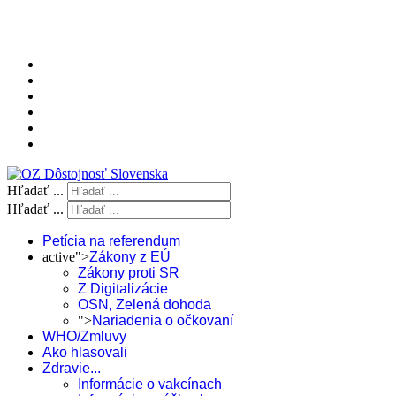
Hľadať ...
Hľadať ...
Petícia na referendum
active">
Zákony z EÚ
Zákony proti SR
Z Digitalizácie
OSN, Zelená dohoda
">
Nariadenia o očkovaní
WHO/Zmluvy
Ako hlasovali
Zdravie...
Informácie o vakcínach