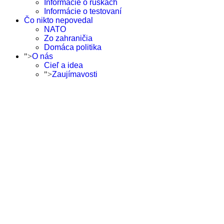
Informácie o rúškach
Informácie o testovaní
Čo nikto nepovedal
NATO
Zo zahraničia
Domáca politika
">
O nás
Cieľ a idea
">
Zaujímavosti