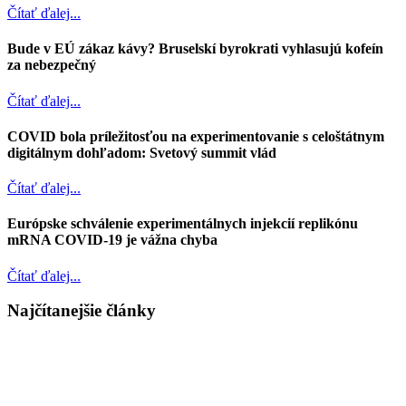
Čítať ďalej...
Bude v EÚ zákaz kávy? Bruselskí byrokrati vyhlasujú kofeín
za nebezpečný
Čítať ďalej...
COVID bola príležitosťou na experimentovanie s celoštátnym
digitálnym dohľadom: Svetový summit vlád
Čítať ďalej...
Európske schválenie experimentálnych injekcií replikónu
mRNA COVID-19 je vážna chyba
Čítať ďalej...
Najčítanejšie články