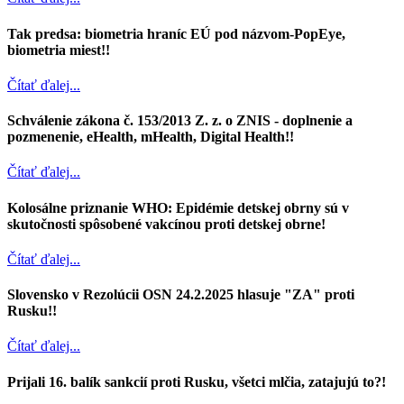
Tak predsa: biometria hraníc EÚ pod názvom-PopEye,
biometria miest!!
Čítať ďalej...
Schválenie zákona č. 153/2013 Z. z. o ZNIS - doplnenie a
pozmenenie, eHealth, mHealth, Digital Health!!
Čítať ďalej...
Kolosálne priznanie WHO: Epidémie detskej obrny sú v
skutočnosti spôsobené vakcínou proti detskej obrne!
Čítať ďalej...
Slovensko v Rezolúcii OSN 24.2.2025 hlasuje "ZA" proti
Rusku!!
Čítať ďalej...
Prijali 16. balík sankcií proti Rusku, všetci mlčia, zatajujú to?!