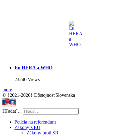
Eu HERA a WHO
23240 Views
more
© {2021-2026} DôstojnosťSlovenska
Hľadať ...
Petícia na referendum
Zákony z EÚ
Zákony proti SR