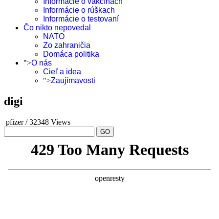
Informácie o vakcínach
Informácie o rúškach
Informácie o testovaní
Čo nikto nepovedal
NATO
Zo zahraničia
Domáca politika
">
O nás
Cieľ a idea
">
Zaujímavosti
digi
pfizer
/
32348 Views
GO