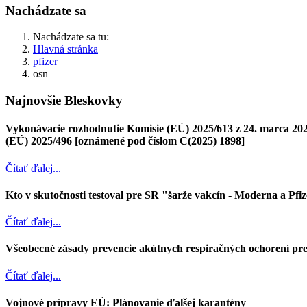
Nachádzate sa
Nachádzate sa tu:
Hlavná stránka
pfizer
osn
Najnovšie Bleskovky
Vykonávacie rozhodnutie Komisie (EÚ) 2025/613 z 24. marca 2025
(EÚ) 2025/496 [oznámené pod číslom C(2025) 1898]
Čítať ďalej...
Kto v skutočnosti testoval pre SR "šarže vakcín - Moderna a Pfi
Čítať ďalej...
Všeobecné zásady prevencie akútnych respiračných ochorení pre
Čítať ďalej...
Vojnové prípravy EÚ: Plánovanie ďalšej karantény