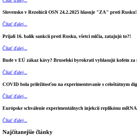
Čítať ďalej...
Slovensko v Rezolúcii OSN 24.2.2025 hlasuje "ZA" proti Rusku!
Čítať ďalej...
Prijali 16. balík sankcií proti Rusku, všetci mlčia, zatajujú to?!
Čítať ďalej...
Bude v EÚ zákaz kávy? Bruselskí byrokrati vyhlasujú kofeín za
Čítať ďalej...
COVID bola príležitosťou na experimentovanie s celoštátnym d
Čítať ďalej...
Európske schválenie experimentálnych injekcií replikónu mRN
Čítať ďalej...
Najčítanejšie články