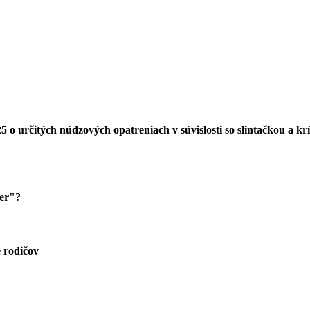
 o určitých núdzových opatreniach v súvislosti so slintačkou a 
zer"?
 rodičov