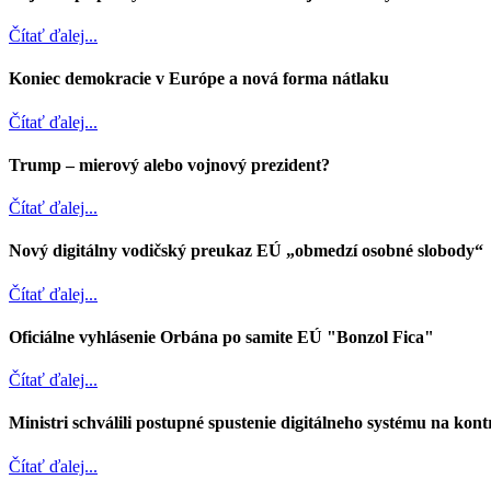
Čítať ďalej...
Koniec demokracie v Európe a nová forma nátlaku
Čítať ďalej...
Trump – mierový alebo vojnový prezident?
Čítať ďalej...
Nový digitálny vodičský preukaz EÚ „obmedzí osobné slobody“
Čítať ďalej...
Oficiálne vyhlásenie Orbána po samite EÚ "Bonzol Fica"
Čítať ďalej...
Ministri schválili postupné spustenie digitálneho systému na kont
Čítať ďalej...