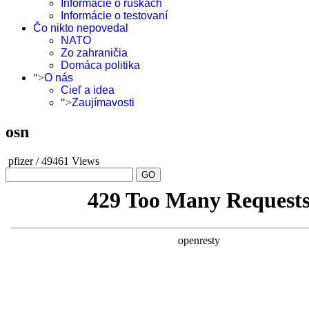
Informácie o rúškach
Informácie o testovaní
Čo nikto nepovedal
NATO
Zo zahraničia
Domáca politika
">
O nás
Cieľ a idea
">
Zaujímavosti
osn
pfizer
/
49461 Views
GO