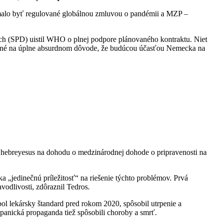
 malo byť regulované globálnou zmluvou o pandémii a MZP –
ch (SPD) uistil WHO o plnej podpore plánovaného kontraktu. Niet
ožené na úplne absurdnom dôvode, že budúcou účasťou Nemecka na
a
hebreyesus na dohodu o medzinárodnej dohode o pripravenosti na
„jedinečnú príležitosť“ na riešenie týchto problémov. Prvá
avodlivosti, zdôraznil Tedros.
 bol lekársky štandard pred rokom 2020, spôsobil utrpenie a
panická propaganda tiež spôsobili choroby a smrť.