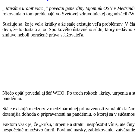
„
Musíme urobiť viac ,“ povedal generálny tajomník OSN v Medzinár
rokovania o tom prebiehajú vo Svetovej zdravotníckej organizácii (W
Sťažuje sa, že je veľa kritiky
a
že stále existuje veľa problémov.
V člá
divu, že to dostalo aj od Spolkového ústavného súdu, ktorý nedávn
zmluve neboli porušené práva sťažovateľa.
Niečo opäť povedal aj šéf WHO. Po troch rokoch „krízy, utrpenia 
pandémiu.
Stále existujú medzery v medzinárodnej pripravenosti zabrániť ďalš
doterajšia dohoda o pripravenosti na pandémiu, o ktorej sa v súčasnost
Faktom však je, že „krízu, utrpenie a stratu“ nespôsobil vírus, ale č
nespočetné množstvo úmrtí. Povinné masky, zablokovanie, zatváranie