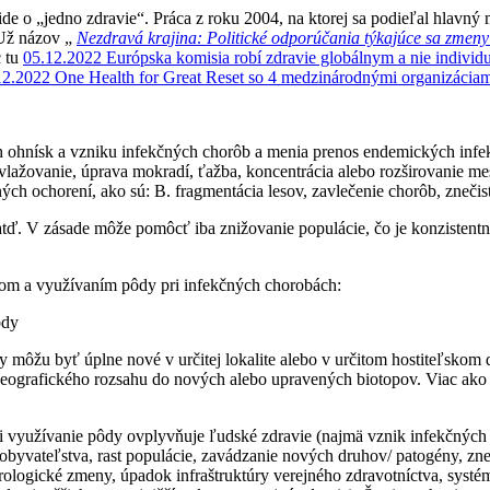
e o „jedno zdravie“. Práca z roku 2004, na ktorej sa podieľal hlavný
 Už názov „
Nezdravá krajina: Politické odporúčania týkajúce sa zmeny
c tu
05.12.2022 Európska komisia robí zdravie globálnym a nie indivi
12.2022 One Health for Great Reset so 4 medzinárodnými organizá
hnísk a vzniku infekčných chorôb a menia prenos endemických infekcií
vlažovanie, úprava mokradí, ťažba, koncentrácia alebo rozširovanie mes
ých ochorení, ako sú: B. fragmentácia lesov, zavlečenie chorôb, znečis
 atď. V zásade môže pomôcť iba znižovanie populácie, čo je konzisten
tvom a využívaním pôdy pri infekčných chorobách:
ôdy
môžu byť úplne nové v určitej lokalite alebo v určitom hostiteľskom
eografického rozsahu do nových alebo upravených biotopov. Viac ako 
 využívanie pôdy ovplyvňuje ľudské zdravie (najmä vznik infekčných ch
byvateľstva, rast populácie, zavádzanie nových druhov/ patogény, zneči
ologické zmeny, úpadok infraštruktúry verejného zdravotníctva, systémy