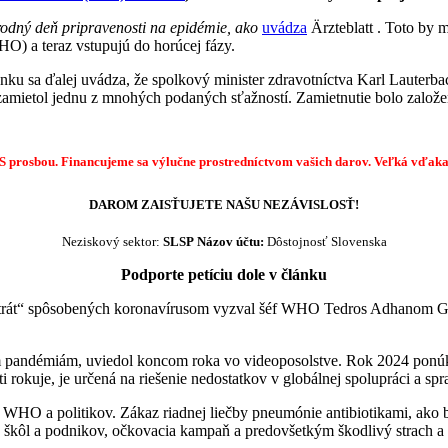
odný deň pripravenosti na epidémie, ako
uvádza
Ärzteblatt . Toto by
HO) a teraz vstupujú do horúcej fázy.
nku sa ďalej uvádza, že
spolkový minister zdravotníctva Karl Lauterba
o zamietol jednu z mnohých podaných sťažností. Zamietnutie bolo zal
S prosbou. Financujeme sa výlučne prostredníctvom vašich darov.
Veľká vďak
DAROM ZAISŤUJETE NAŠU NEZÁVISLOSŤ!
Neziskový sektor:
SLSP
Názov účtu:
Dôstojnosť Slovenska
Podporte petíciu dole v článku
a strát“ spôsobených koronavírusom vyzval šéf WHO Tedros Adhanom G
ím pandémiám, uviedol koncom roka vo videoposolstve. Rok 2024 ponúka 
i rokuje, je určená na riešenie nedostatkov v globálnej spolupráci a spr
iny WHO a politikov. Zákaz riadnej liečby pneumónie antibiotikami, ako
 škôl a podnikov, očkovacia kampaň a predovšetkým škodlivý strach a 