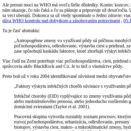
Ale presun moci na WHO má oveľa širšie dôsledky. Koniec koncov, id
nám ukazuje, čo nás čaká a čo sa plánuje a pripravuje už desaťročia.
sa veci uberajú. Dokonca sa už vtedy spomínalo o Jedno zdravie: via
dáva WHO kontrolu nad dobytkom a zásobovaním potravinami
,
05.
Tu je časť abstraktu:
„Antropogénne zmeny vo využívaní pôdy sú príčinou mnohých o
poľnohospodárstva, odlesňovanie, výstavba ciest a priehrad, za
zase spôsobujú kaskádu faktorov, ktoré zhoršujú výskyt infekčn
Viac ľudí na Zemi potrebuje viac poľnohospodárstva, ciest, priehrad
správcovia aktív BlackRock and Co. Je to tiež o vlastníctve pôdy.
Preto boli už v roku 2004 identifikované súvislosti medzi obyvateľs
„Faktory výskytu infekčných chorôb súvisiace s využívaním p
Infekčné choroby (EID) vyplývajúce zo zmeny využívania pôdy 
alebo medzidruhového prenosu, alebo jednoducho rozšírením g
domácimi zvieratami (Taylor et al. 2001).
Pracovná skupina vytvorila rozsiahly zoznam procesov, ktorými
rozvoj poľnohospodárstva, urbanizácia, odlesňovanie, presuny o
biotopov, výstavba ciest, makro- a mikroklimatické zmeny, hydr