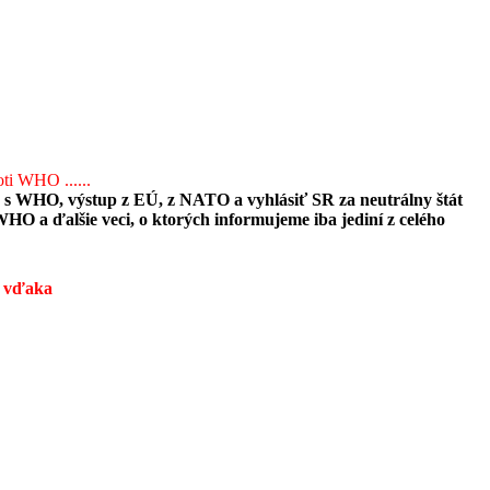
oti WHO ......
 s WHO, výstup z EÚ, z NATO a vyhlásiť SR za neutrálny štát
WHO a ďalšie veci, o ktorých informujeme iba jediní z celého
 vďaka