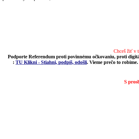
Chceš žiť v 
Podporte Referendum proti povinnému očkovaniu, proti digit
:
TU Klikni - Stiahni, podpíš, odošli
.
Vieme prečo to robíme. 
S pros