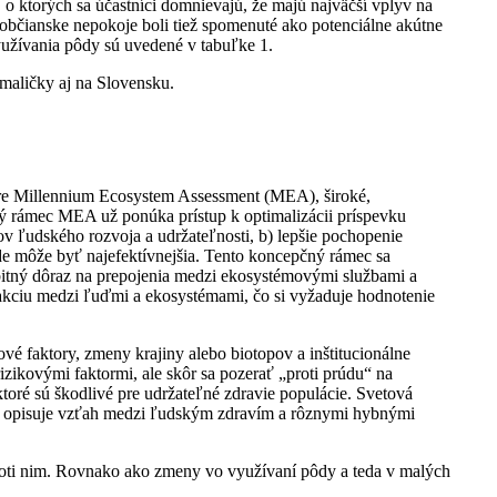
, o ktorých sa účastníci domnievajú, že majú najväčší vplyv na
občianske nepokoje boli tiež spomenuté ako potenciálne akútne
užívania pôdy sú uvedené v tabuľke 1.
pomaličky aj na Slovensku.
re Millennium Ecosystem Assessment (MEA), široké,
 rámec MEA už ponúka prístup k optimalizácii príspevku
v ľudského rozvoja a udržateľnosti, b) lepšie pochopenie
de môže byť najefektívnejšia. Tento koncepčný rámec sa
bitný dôraz na prepojenia medzi ekosystémovými službami a
ciu medzi ľuďmi a ekosystémami, čo si vyžaduje hodnotenie
vé faktory, zmeny krajiny alebo biotopov a inštitucionálne
izikovými faktormi, ale skôr sa pozerať „proti prúdu“ na
toré sú škodlivé pre udržateľné zdravie populácie. Svetová
ne opisuje vzťah medzi ľudským zdravím a rôznymi hybnými
roti nim. Rovnako ako zmeny vo využívaní pôdy a teda v malých