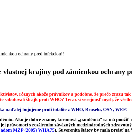
vlastnej krajiny pod zámienkou ochrany pr
tivistov, rôznych akože právnikov a podobne, že prečo zrazu tak s
te sabotovali štrajk proti WHO? Teraz si verejnosť myslí, že všetk
nska naďalej bojujeme proti totalite z WHO, Bruselu, OSN, WEF!
andémiu. Ako je dobre známe, koronová „pandémia“ sa má použi
a jej právomocí s rozšírením záväzných medzinárodných zdravotný
ohľadom MZP (2005) WHA75
). Suverenita štátov by mala prejsť n