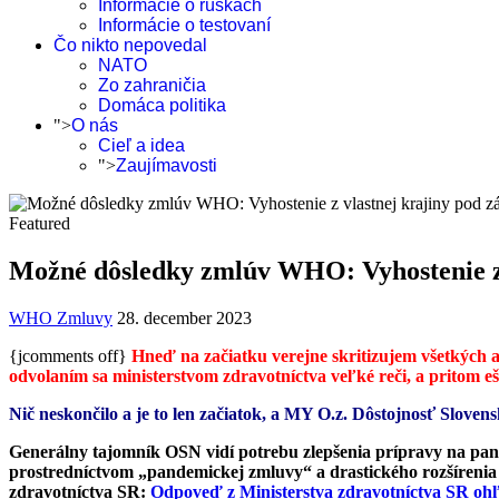
Informácie o rúškach
Informácie o testovaní
Čo nikto nepovedal
NATO
Zo zahraničia
Domáca politika
">
O nás
Cieľ a idea
">
Zaujímavosti
Featured
Možné dôsledky zmlúv WHO: Vyhostenie z 
WHO Zmluvy
28. december 2023
{jcomments off}
Hneď na začiatku verejne skritizujem všetkých ak
odvolaním sa ministerstvom zdravotníctva veľké reči, a pritom eš
Nič neskončilo a je to len začiatok, a MY O.z. Dôstojnosť Slove
Generálny tajomník OSN vidí potrebu zlepšenia prípravy na p
prostredníctvom „pandemickej zmluvy“ a drastického rozšíreni
zdravotníctva SR:
Odpoveď z Ministerstva zdravotníctva SR 