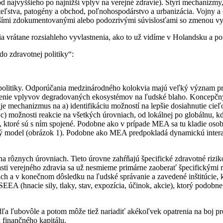
od najvyššieho po najnižší vplyv na verejné zdravie). Štyri mechanizmy
teľstva, patogény a obchod, poľnohospodárstvo a urbanizácia. Vojny a 
nejšími zdokumentovanými alebo podozrivými súvislosťami so zmenou vy
nia vrátane rozsiahleho vyvlastnenia, ako to už vidíme v Holandsku a 
o zdravotnej politiky“:
politiky. Odporúčania medzinárodného kolokvia majú veľký význam p
otenie vplyvov degradovaných ekosystémov na ľudské blaho. Koncepčný
mechanizmus na a) identifikáciu možností na lepšie dosiahnutie cieľo
 možnosti reakcie na všetkých úrovniach, od lokálnej po globálnu, k
 ktoré sú s ním spojené. Podobne ako v prípade MEA sa tu kladie oso
 model (obrázok 1). Podobne ako MEA predpokladá dynamickú interak
a rôznych úrovniach. Tieto úrovne zahŕňajú špecifické zdravotné riziko
sti verejného zdravia sa už nesmieme primárne zaoberať špecifickými r
h a v konečnom dôsledku na ľudské správanie a zavedené inštitúcie, k
A (hnacie sily, tlaky, stav, expozícia, účinok, akcie), ktorý podob
a ľubovôle a potom môže tiež nariadiť akékoľvek opatrenia na boj p
finančného kapitálu.