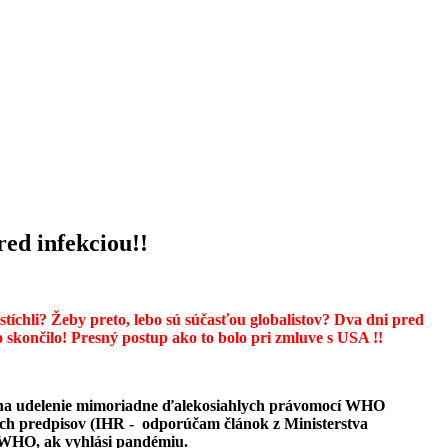
ed infekciou!!
tíchli? Žeby preto, lebo sú súčasťou globalistov? Dva dni pred
o skončilo! Presný postup ako to bolo pri zmluve s USA !!
ť na udelenie mimoriadne ďalekosiahlych právomocí WHO
ch predpisov (IHR - odporúčam článok z Ministerstva
a WHO, ak vyhlási pandémiu.