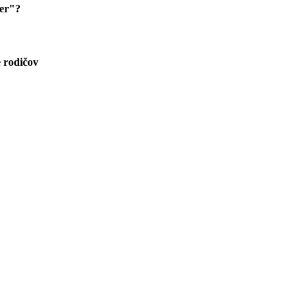
zer"?
 rodičov