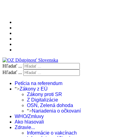
Hľadať ...
Hľadať ...
Petícia na referendum
">
Zákony z EÚ
Zákony proti SR
Z Digitalizácie
OSN, Zelená dohoda
">
Nariadenia o očkovaní
WHO/Zmluvy
Ako hlasovali
Zdravie...
Informácie o vakcínach