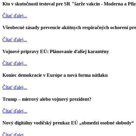
Kto v skutočnosti testoval pre SR "šarže vakcín - Moderna a Pfi
Čítať ďalej...
Všeobecné zásady prevencie akútnych respiračných ochorení pre
Čítať ďalej...
Vojnové prípravy EÚ: Plánovanie ďalšej karantény
Čítať ďalej...
Koniec demokracie v Európe a nová forma nátlaku
Čítať ďalej...
Trump – mierový alebo vojnový prezident?
Čítať ďalej...
Nový digitálny vodičský preukaz EÚ „obmedzí osobné slobody“
Čítať ďalej...