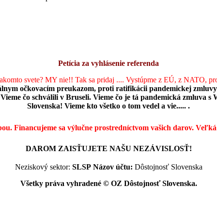
Petícia za vyhlásenie referenda
takomto svete? MY nie!! Tak sa pridaj .... Vystúpme z EÚ, z NATO, pr
álnym očkovacím preukazom, proti ratifikácii pandemickej zmluvy
Vieme čo schválili v Bruseli. Vieme čo je tá pandemická zmluva s 
Slovenska! Vieme kto všetko o tom vedel a vie..... .
bou. Financujeme sa výlučne prostredníctvom vašich darov.
Veľká
DAROM ZAISŤUJETE NAŠU NEZÁVISLOSŤ!
Neziskový sektor:
SLSP
Názov účtu:
Dôstojnosť Slovenska
Všetky práva vyhradené © OZ Dôstojnosť Slovenska.