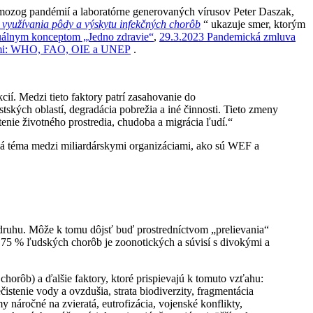
 mozog pandémií a laboratórne generovaných vírusov Peter Daszak,
 využívania pôdy a výskytu infekčných chorôb
“ ukazuje smer, ktorým
duálnym konceptom „Jedno zdravie“
,
29.3.2023 Pandemická zmluva
ciami: WHO, FAO, OIE a UNEP
.
. Medzi tieto faktory patrí zasahovanie do
tských oblastí, degradácia pobrežia a iné činnosti. Tieto zmeny
tenie životného prostredia, chudoba a migrácia ľudí.“
tná téma medzi miliardárskymi organizáciami, ako sú WEF a
 druhu. Môže k tomu dôjsť buď prostredníctvom „prelievania“
75 % ľudských chorôb je zoonotických a súvisí s divokými a
orôb) a ďalšie faktory, ktoré prispievajú k tomuto vzťahu:
stenie vody a ovzdušia, strata biodiverzity, fragmentácia
 náročné na zvieratá, eutrofizácia, vojenské konflikty,