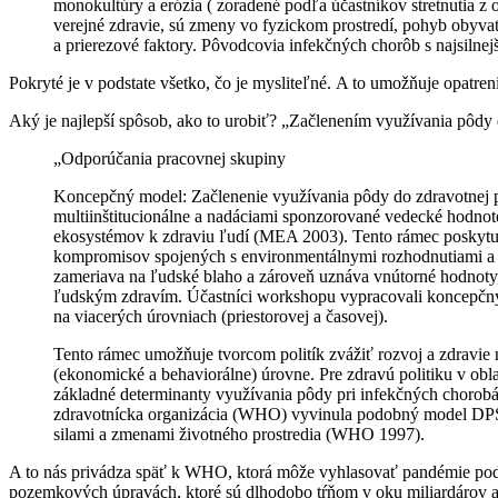
monokultúry a erózia ( zoradené podľa účastníkov stretnutia z 
verejné zdravie, sú zmeny vo fyzickom prostredí, pohyb obyva
a prierezové faktory. Pôvodcovia infekčných chorôb s najsil
Pokryté je v podstate všetko, čo je mysliteľné. A to umožňuje opatre
Aký je najlepší spôsob, ako to urobiť? „Začlenením využívania pôdy d
„Odporúčania pracovnej skupiny
Koncepčný model: Začlenenie využívania pôdy do zdravotnej 
multiinštitucionálne a nadáciami sponzorované vedecké hodn
ekosystémov k zdraviu ľudí (MEA 2003). Tento rámec poskytuje 
kompromisov spojených s environmentálnymi rozhodnutiami a c)
zameriava na ľudské blaho a zároveň uznáva vnútorné hodnoty,
ľudským zdravím. Účastníci workshopu vypracovali koncepčný
na viacerých úrovniach (priestorovej a časovej).
Tento rámec umožňuje tvorcom politík zvážiť rozvoj a zdravie n
(ekonomické a behaviorálne) úrovne. Pre zdravú politiku v obla
základné determinanty využívania pôdy pri infekčných chorobác
zdravotnícka organizácia (WHO) vyvinula podobný model DPSEE
silami a zmenami životného prostredia (WHO 1997).
A to nás privádza späť k WHO, ktorá môže vyhlasovať pandémie podľ
pozemkových úpravách, ktoré sú dlhodobo tŕňom v oku miliardárov a 