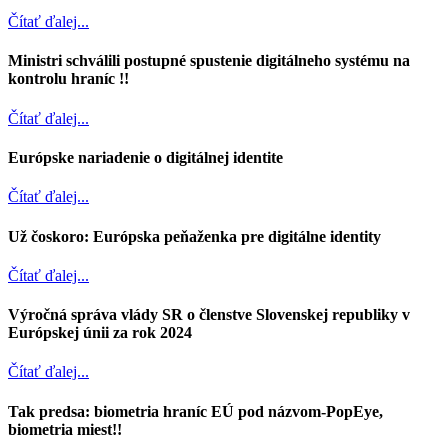
Čítať ďalej...
Ministri schválili postupné spustenie digitálneho systému na
kontrolu hraníc !!
Čítať ďalej...
Európske nariadenie o digitálnej identite
Čítať ďalej...
Už čoskoro: Európska peňaženka pre digitálne identity
Čítať ďalej...
Výročná správa vlády SR o členstve Slovenskej republiky v
Európskej únii za rok 2024
Čítať ďalej...
Tak predsa: biometria hraníc EÚ pod názvom-PopEye,
biometria miest!!