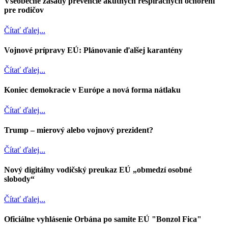
Všeobecné zásady prevencie akútnych respiračných ochorení
pre rodičov
Čítať ďalej...
Vojnové prípravy EÚ: Plánovanie ďalšej karantény
Čítať ďalej...
Koniec demokracie v Európe a nová forma nátlaku
Čítať ďalej...
Trump – mierový alebo vojnový prezident?
Čítať ďalej...
Nový digitálny vodičský preukaz EÚ „obmedzí osobné
slobody“
Čítať ďalej...
Oficiálne vyhlásenie Orbána po samite EÚ "Bonzol Fica"