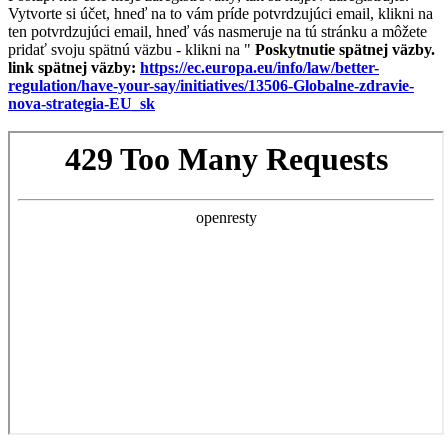
Vytvorte si účet, hneď na to vám príde potvrdzujúci email, klikni na
ten potvrdzujúci email, hneď vás nasmeruje na tú stránku a môžete
pridať svoju spätnú väzbu - klikni na "
Poskytnutie spätnej väzby.
link spätnej väzby:
https://ec.europa.eu/info/law/better-
regulation/have-your-say/initiatives/13506-Globalne-zdravie-
nova-strategia-EU_sk