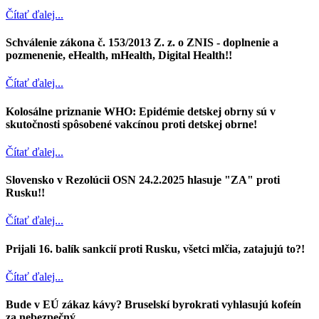
Čítať ďalej...
Schválenie zákona č. 153/2013 Z. z. o ZNIS - doplnenie a
pozmenenie, eHealth, mHealth, Digital Health!!
Čítať ďalej...
Kolosálne priznanie WHO: Epidémie detskej obrny sú v
skutočnosti spôsobené vakcínou proti detskej obrne!
Čítať ďalej...
Slovensko v Rezolúcii OSN 24.2.2025 hlasuje "ZA" proti
Rusku!!
Čítať ďalej...
Prijali 16. balík sankcií proti Rusku, všetci mlčia, zatajujú to?!
Čítať ďalej...
Bude v EÚ zákaz kávy? Bruselskí byrokrati vyhlasujú kofeín
za nebezpečný