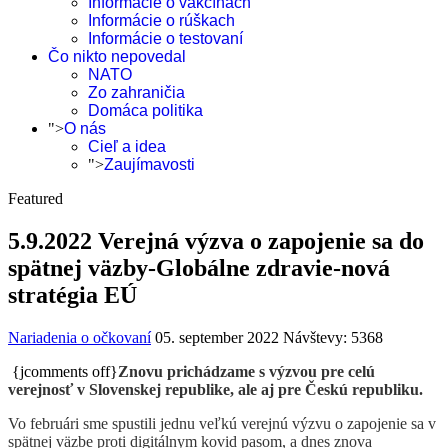
Informácie o vakcínach
Informácie o rúškach
Informácie o testovaní
Čo nikto nepovedal
NATO
Zo zahraničia
Domáca politika
">
O nás
Cieľ a idea
">
Zaujímavosti
Featured
5.9.2022 Verejná výzva o zapojenie sa do
spätnej väzby-Globálne zdravie-nová
stratégia EÚ
Nariadenia o očkovaní
05. september 2022
Návštevy: 5368
{jcomments off}
Znovu prichádzame s výzvou pre celú
verejnosť v Slovenskej republike, ale aj pre Českú republiku.
Vo februári sme spustili jednu veľkú verejnú výzvu o zapojenie sa v
spätnej väzbe proti digitálnym kovid pasom, a dnes znova