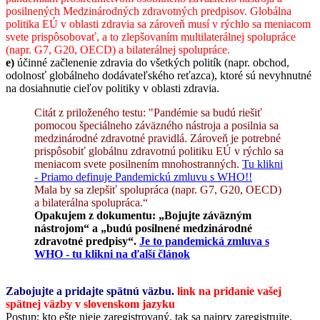
posilnených Medzinárodných zdravotných predpisov. Globálna
politika EÚ v oblasti zdravia sa zároveň musí v rýchlo sa meniacom
svete prispôsobovať, a to zlepšovaním multilaterálnej spolupráce
(napr. G7, G20, OECD) a bilaterálnej spolupráce.
e)
účinné začlenenie zdravia do všetkých politík (napr. obchod,
odolnosť globálneho dodávateľského reťazca), ktoré sú nevyhnutné
na dosiahnutie cieľov politiky v oblasti zdravia.
Citát z priloženého testu: "Pandémie sa budú riešiť
pomocou špeciálneho záväzného nástroja a posilnia sa
medzinárodné zdravotné pravidlá. Zároveň je potrebné
prispôsobiť globálnu zdravotnú politiku EÚ v rýchlo sa
meniacom svete posilnením mnohostranných.
Tu klikni
- Priamo definuje Pandemickú zmluvu s WHO!!
Mala by sa zlepšiť spolupráca (napr. G7, G20, OECD)
a bilaterálna spolupráca.“
Opakujem z dokumentu: „Bojujte záväzným
nástrojom“ a „budú posilnené medzinárodné
zdravotné predpisy“.
Je to pandemická zmluva s
WHO - tu klikni na ďalší článok
Zabojujte a pridajte spätnú väzbu.
link na pridanie vašej
spätnej väzby v slovenskom jazyku
Postup: kto ešte nieje zaregistrovaný, tak sa najprv zaregistrujte.