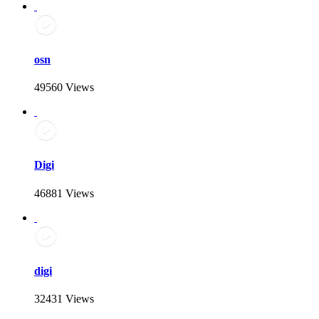
osn
49560 Views
Digi
46881 Views
digi
32431 Views