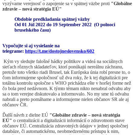
vyzývame verejnosť o zapojenie sa v spätnej väzbe proti
"Globálne
zdravie – nová stratégia EÚ"
Obdobie predkladania spätnej väzby
Od 01 Júl 2022 do 19 September 2022
(
O polnoci
bruselského času
)
Vypočujte si aj vysielanie na
telegrame:
https://t.me/dostojneslovensko/602
Kým vy sledujte falošné hádky politikov a videá na sociálnych
sieťach rôznych skladateľov, ktorí ponúkajú nereálnu záchranu,
pretože toto všetko riadi Brusel, tak Európska únia robí presne to, o
čom informujeme spoločnosť už dva roky, že k tej digitalizácii pre
totálnu kontrolu spoločne s WHO prichádza ešte v horšej forme než
čo bola pred nedávnom. K týmto témam nikto nenabral odvahu aby
sa o tom verejne diskutovalo a informovalo. No my sme tú odvahu
nabrali a preto pomáhame a informujeme nielen občanov SR ale aj
občanov ČR.
Ďalší návrh z dielne EÚ
"Globálne zdravie – nová stratégia
EÚ"
o centralizácii a digitalizácii informácií o zdravotnom stave
občanov EÚ. Centralizácia zdravotných údajov v jednej spoločnej
databáze, či automatickému, neobmedzenému prístupu k nim,