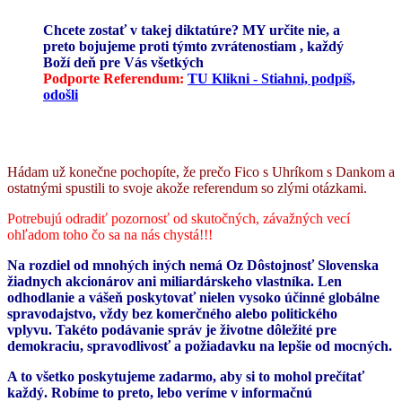
Chcete zostať v takej diktatúre? MY určite nie, a
preto bojujeme proti týmto zvrátenostiam , každý
Boží deň pre Vás všetkých
Podporte Referendum:
TU Klikni - Stiahni, podpíš,
odošli
Hádam už konečne pochopíte, že prečo Fico s Uhríkom s Dankom a
ostatnými spustili to svoje akože referendum so zlými otázkami.
Potrebujú odradiť pozornosť od skutočných, závažných vecí
ohľadom toho čo sa na nás chystá!!!
Na rozdiel od mnohých iných nemá Oz Dôstojnosť Slovenska
žiadnych akcionárov ani miliardárskeho vlastníka. Len
odhodlanie a vášeň poskytovať nielen vysoko účinné globálne
spravodajstvo, vždy bez komerčného alebo politického
vplyvu. Takéto podávanie správ je životne dôležité pre
demokraciu, spravodlivosť a požiadavku na lepšie od mocných.
A to všetko poskytujeme zadarmo, aby si to mohol prečítať
každý. Robíme to preto, lebo veríme v informačnú