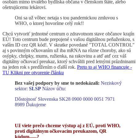
osobám mimo trvalého bydliska občana v členskom štáte, alebo
ošetrujúcemu lekárovi.
Oni sa už vôbec netaja s tou pandemickou zmluvou s
WHO, o ktorej hovoríme celý rok!!
Chcú vytvoriť jednotné centrum o zdravotnom stave občanov krajín
EÚ! Toto centrum bude prepojené s vašou digitálnou peňaženkou, s
vaším ID cez QR kód!. V skratke povedané "TOTAL CONTROL"
aj s povinným očkovaním už iba mRNA na rôzne choroby, ako sú
osýpky, chrípky, mums, ružienka, na rakovinu a atď atď cez váš
digitálny očkovací preukaz, ktorý schválili pred letnými prázdninami
na jeden rok s predĺžením o ďalší rok.
Preto to aj WHO financuje -
TU Klikni pre otvorenie článku
Bez vašej podpory by sme to nedokázali:
Neziskový
sektor:
SLSP
Názov účtu:
Dôstojnosť Slovenska SK28 0900 0000 0051 7971
8989
Ďakujeme
Už viete prečo chceme výstup aj z EÚ, proti WHO,
proti digitálnym očkovacím preukazom, QR
kódom......?