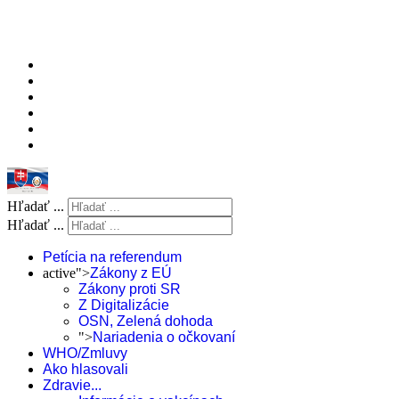
Hľadať ...
Hľadať ...
Petícia na referendum
active">
Zákony z EÚ
Zákony proti SR
Z Digitalizácie
OSN, Zelená dohoda
">
Nariadenia o očkovaní
WHO/Zmluvy
Ako hlasovali
Zdravie...