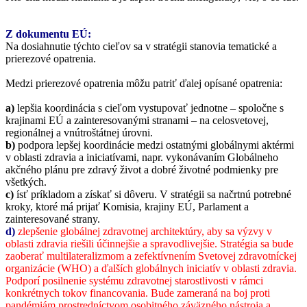
Z dokumentu EÚ:
Na dosiahnutie týchto cieľov sa v stratégii stanovia tematické a
prierezové opatrenia.
Medzi prierezové opatrenia môžu patriť ďalej opísané opatrenia:
a)
lepšia koordinácia s cieľom vystupovať jednotne – spoločne s
krajinami EÚ a zainteresovanými stranami – na celosvetovej,
regionálnej a vnútroštátnej úrovni.
b)
podpora lepšej koordinácie medzi ostatnými globálnymi aktérmi
v oblasti zdravia a iniciatívami, napr. vykonávaním Globálneho
akčného plánu pre zdravý život a dobré životné podmienky pre
všetkých.
c)
ísť príkladom a získať si dôveru. V stratégii sa načrtnú potrebné
kroky, ktoré má prijať Komisia, krajiny EÚ, Parlament a
zainteresované strany.
d)
zlepšenie globálnej zdravotnej architektúry, aby sa výzvy v
oblasti zdravia riešili účinnejšie a spravodlivejšie. Stratégia sa bude
zaoberať multilateralizmom a zefektívnením Svetovej zdravotníckej
organizácie (WHO) a ďalších globálnych iniciatív v oblasti zdravia.
Podporí posilnenie systému zdravotnej starostlivosti v rámci
konkrétnych tokov financovania. Bude zameraná na boj proti
pandémiám prostredníctvom osobitného záväzného nástroja a