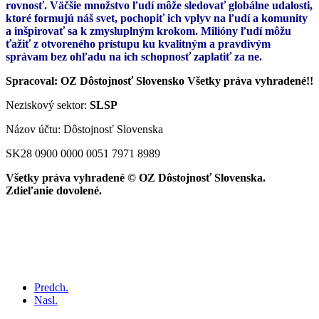
rovnosť. Väčšie množstvo ľudí môže sledovať globálne udalosti,
ktoré formujú náš svet, pochopiť ich vplyv na ľudí a komunity
a inšpirovať sa k zmysluplným krokom. Milióny ľudí môžu
ťažiť z otvoreného prístupu ku kvalitným a pravdivým
správam bez ohľadu na ich schopnosť zaplatiť za ne.
Spracoval: OZ Dôstojnosť Slovensko Všetky práva vyhradené!!
Neziskový sektor:
SLSP
Názov účtu: Dôstojnosť Slovenska
SK28 0900 0000 0051 7971 8989
Všetky práva vyhradené © OZ Dôstojnosť Slovenska.
Zdieľanie dovolené.
Predch.
Nasl.