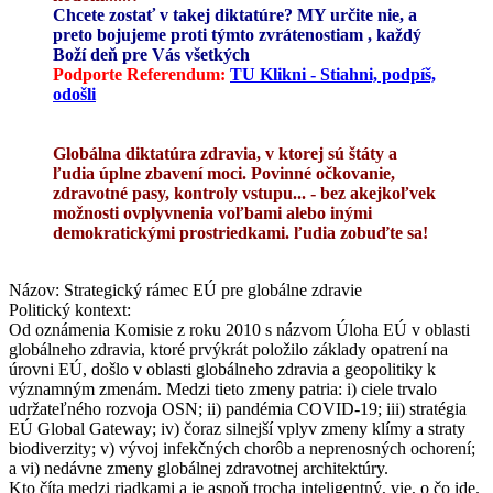
Chcete zostať v takej diktatúre? MY určite nie, a
preto bojujeme proti týmto zvrátenostiam , každý
Boží deň pre Vás všetkých
Podporte Referendum:
TU Klikni - Stiahni, podpíš,
odošli
Globálna diktatúra zdravia, v ktorej sú štáty a
ľudia úplne zbavení moci. Povinné očkovanie,
zdravotné pasy, kontroly vstupu... - bez akejkoľvek
možnosti ovplyvnenia voľbami alebo inými
demokratickými prostriedkami. ľudia zobuďte sa!
Názov: Strategický rámec EÚ pre globálne zdravie
Politický kontext:
Od oznámenia Komisie z roku 2010 s názvom Úloha EÚ v oblasti
globálneho zdravia, ktoré prvýkrát položilo základy opatrení na
úrovni EÚ, došlo v oblasti globálneho zdravia a geopolitiky k
významným zmenám. Medzi tieto zmeny patria: i) ciele trvalo
udržateľného rozvoja OSN; ii) pandémia COVID-19; iii) stratégia
EÚ Global Gateway; iv) čoraz silnejší vplyv zmeny klímy a straty
biodiverzity; v) vývoj infekčných chorôb a neprenosných ochorení;
a vi) nedávne zmeny globálnej zdravotnej architektúry.
Kto číta medzi riadkami a je aspoň trocha inteligentný, vie, o čo ide.