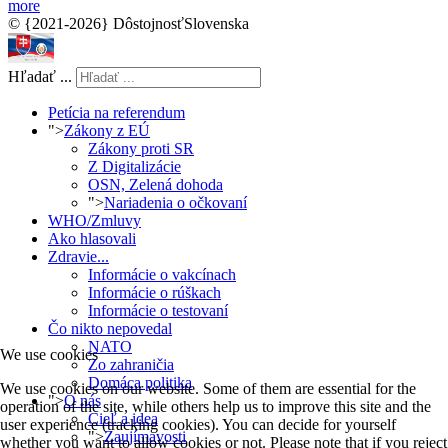
more
© {2021-2026} DôstojnosťSlovenska
Hľadať ...
Petícia na referendum
">
Zákony z EÚ
Zákony proti SR
Z Digitalizácie
OSN, Zelená dohoda
">
Nariadenia o očkovaní
WHO/Zmluvy
Ako hlasovali
Zdravie...
Informácie o vakcínach
Informácie o rúškach
Informácie o testovaní
Čo nikto nepovedal
NATO
We use cookies
Zo zahraničia
Domáca politika
We use cookies on our website. Some of them are essential for the
">
O nás
operation of the site, while others help us to improve this site and the
Cieľ a idea
user experience (tracking cookies). You can decide for yourself
">
Zaujímavosti
whether you want to allow cookies or not. Please note that if you reject