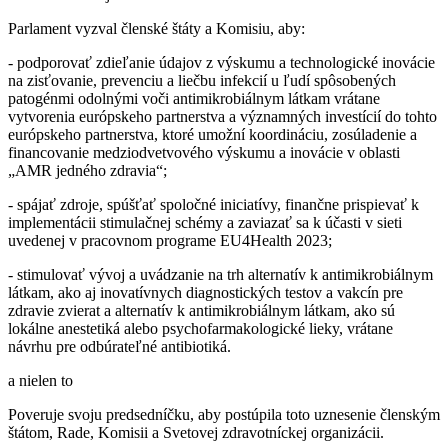
Parlament vyzval členské štáty a Komisiu, aby:
- podporovať zdieľanie údajov z výskumu a technologické inovácie
na zisťovanie, prevenciu a liečbu infekcií u ľudí spôsobených
patogénmi odolnými voči antimikrobiálnym látkam vrátane
vytvorenia európskeho partnerstva a významných investícií do tohto
európskeho partnerstva, ktoré umožní koordináciu, zosúladenie a
financovanie medziodvetvového výskumu a inovácie v oblasti
„AMR jedného zdravia“;
- spájať zdroje, spúšťať spoločné iniciatívy, finančne prispievať k
implementácii stimulačnej schémy a zaviazať sa k účasti v sieti
uvedenej v pracovnom programe EU4Health 2023;
- stimulovať vývoj a uvádzanie na trh alternatív k antimikrobiálnym
látkam, ako aj inovatívnych diagnostických testov a vakcín pre
zdravie zvierat a alternatív k antimikrobiálnym látkam, ako sú
lokálne anestetiká alebo psychofarmakologické lieky, vrátane
návrhu pre odbúrateľné antibiotiká.
a nielen to
Poveruje svoju predsedníčku, aby postúpila toto uznesenie členským
štátom, Rade, Komisii a Svetovej zdravotníckej organizácii.