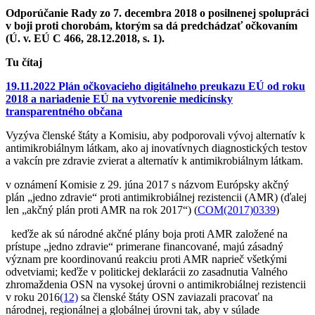
Odporúčanie Rady zo 7. decembra 2018 o posilnenej spolupráci
v boji proti chorobám, ktorým sa dá predchádzať očkovaním
(Ú. v. EÚ C 466, 28.12.2018, s. 1).
Tu čítaj
19.11.2022 Plán očkovacieho digitálneho preukazu EÚ od roku
2018 a nariadenie EÚ na vytvorenie medicínsky
transparentného občana
Vyzýva členské štáty a Komisiu, aby podporovali vývoj alternatív k
antimikrobiálnym látkam, ako aj inovatívnych diagnostických testov
a vakcín pre zdravie zvierat a alternatív k antimikrobiálnym látkam.
v oznámení Komisie z 29. júna 2017 s názvom Európsky akčný
plán „jedno zdravie“ proti antimikrobiálnej rezistencii (AMR) (ďalej
len „akčný plán proti AMR na rok 2017“) (
COM(2017)0339
)
keďže ak sú národné akčné plány boja proti AMR založené na
prístupe „jedno zdravie“ primerane financované, majú zásadný
význam pre koordinovanú reakciu proti AMR naprieč všetkými
odvetviami; keďže v politickej deklarácii zo zasadnutia Valného
zhromaždenia OSN na vysokej úrovni o antimikrobiálnej rezistencii
v roku 2016
(12)
sa členské štáty OSN zaviazali pracovať na
národnej, regionálnej a globálnej úrovni tak, aby v súlade