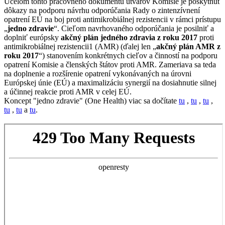
Účelom tohto pracovného dokumentu útvarov Komisie je poskytnúť
dôkazy na podporu návrhu odporúčania Rady o zintenzívnení
opatrení EÚ na boj proti antimikrobiálnej rezistencii v rámci prístupu
„
jedno zdravie
“. Cieľom navrhovaného odporúčania je posilniť a
doplniť európsky
akčný plán jedného zdravia z roku 2017
proti
antimikrobiálnej rezistencii1 (AMR) (ďalej len „
akčný plán AMR z
roku 2017
“) stanovením konkrétnych cieľov a činností na podporu
opatrení Komisie a členských štátov proti AMR. Zameriava sa teda
na doplnenie a rozšírenie opatrení vykonávaných na úrovni
Európskej únie (EÚ) a maximalizáciu synergií na dosiahnutie silnej
a účinnej reakcie proti AMR v celej EÚ.
Koncept "jedno zdravie" (One Health) viac sa dočítate
tu
,
tu
,
tu
,
tu
,
tu
a
tu
.