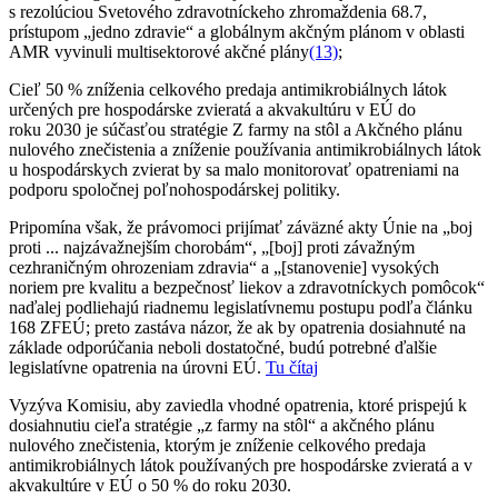
s rezolúciou Svetového zdravotníckeho zhromaždenia 68.7,
prístupom „jedno zdravie“ a globálnym akčným plánom v oblasti
AMR vyvinuli multisektorové akčné plány
(13)
;
Cieľ 50 % zníženia celkového predaja antimikrobiálnych látok
určených pre hospodárske zvieratá a akvakultúru v EÚ do
roku 2030 je súčasťou stratégie Z farmy na stôl a Akčného plánu
nulového znečistenia a zníženie používania antimikrobiálnych látok
u hospodárskych zvierat by sa malo monitorovať opatreniami na
podporu spoločnej poľnohospodárskej politiky.
Pripomína však, že právomoci prijímať záväzné akty Únie na „boj
proti ... najzávažnejším chorobám“, „[boj] proti závažným
cezhraničným ohrozeniam zdravia“ a „[stanovenie] vysokých
noriem pre kvalitu a bezpečnosť liekov a zdravotníckych pomôcok“
naďalej podliehajú riadnemu legislatívnemu postupu podľa článku
168 ZFEÚ; preto zastáva názor, že ak by opatrenia dosiahnuté na
základe odporúčania neboli dostatočné, budú potrebné ďalšie
legislatívne opatrenia na úrovni EÚ.
Tu čítaj
Vyzýva Komisiu, aby zaviedla vhodné opatrenia, ktoré prispejú k
dosiahnutiu cieľa stratégie „z farmy na stôl“ a akčného plánu
nulového znečistenia, ktorým je zníženie celkového predaja
antimikrobiálnych látok používaných pre hospodárske zvieratá a v
akvakultúre v EÚ o 50 % do roku 2030.