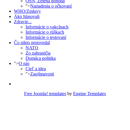
OSN, Zelená dohoda
">
Nariadenia o očkovaní
WHO/Zmluvy
Ako hlasovali
Zdravie...
Informácie o vakcínach
Informácie o rúškach
Informácie o testovaní
Čo nikto nepovedal
NATO
Zo zahraničia
Domáca politika
">
O nás
Cieľ a idea
">
Zaujímavosti
Free Joomla! templates
by
Engine Templates