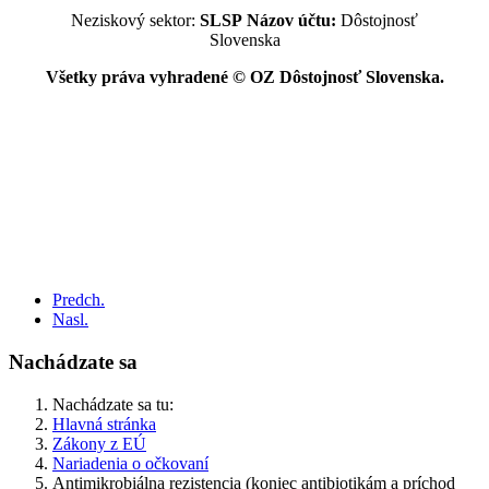
Neziskový sektor:
SLSP
Názov účtu:
Dôstojnosť
Slovenska
Všetky práva vyhradené © OZ Dôstojnosť Slovenska.
Predch.
Nasl.
Nachádzate sa
Nachádzate sa tu:
Hlavná stránka
Zákony z EÚ
Nariadenia o očkovaní
Antimikrobiálna rezistencia (koniec antibiotikám a príchod