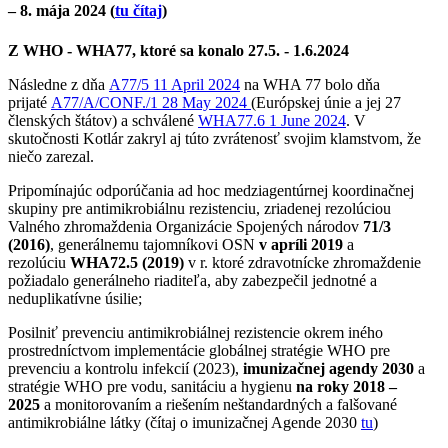
– 8. mája 2024 (
tu čítaj
)
Z WHO - WHA77, ktoré sa konalo 27.5. - 1.6.2024
Následne z dňa
A77/5 11 April 2024
na WHA 77 bolo dňa
prijaté
A77/A/CONF./1 28 May 2024
(Európskej únie a jej 27
členských štátov) a schválené
WHA77.6 1 June 2024
. V
skutočnosti Kotlár zakryl aj túto zvrátenosť svojim klamstvom, že
niečo zarezal.
Pripomínajúc odporúčania ad hoc medziagentúrnej koordinačnej
skupiny pre antimikrobiálnu rezistenciu, zriadenej rezolúciou
Valného zhromaždenia Organizácie Spojených národov
71/3
(2016)
, generálnemu tajomníkovi OSN
v apríli 2019
a
rezolúciu
WHA72.5 (2019)
v r. ktoré zdravotnícke zhromaždenie
požiadalo generálneho riaditeľa, aby zabezpečil jednotné a
neduplikatívne úsilie;
Posilniť prevenciu antimikrobiálnej rezistencie okrem iného
prostredníctvom implementácie globálnej stratégie WHO pre
prevenciu a kontrolu infekcií (2023),
imunizačnej agendy 2030
a
stratégie WHO pre vodu, sanitáciu a hygienu
na roky 2018 –
2025
a monitorovaním a riešením neštandardných a falšované
antimikrobiálne látky (čítaj o imunizačnej Agende 2030
tu
)