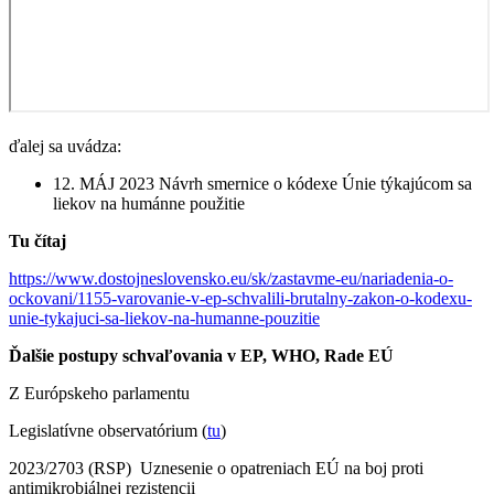
ďalej sa uvádza:
12. MÁJ 2023 Návrh smernice o kódexe Únie týkajúcom sa
liekov na humánne použitie
Tu čítaj
https://www.dostojneslovensko.eu/sk/zastavme-eu/nariadenia-o-
ockovani/1155-varovanie-v-ep-schvalili-brutalny-zakon-o-kodexu-
unie-tykajuci-sa-liekov-na-humanne-pouzitie
Ďalšie postupy schvaľovania v EP, WHO, Rade EÚ
Z Európskeho parlamentu
Legislatívne observatórium (
tu
)
2023/2703 (RSP)
Uznesenie o opatreniach EÚ na boj proti
antimikrobiálnej rezistencii