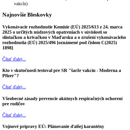
vakcín)
Najnovšie Bleskovky
Vykonávacie rozhodnutie Komisie (EÚ) 2025/613 z 24. marca
2025 o určitých núdzových opatreniach v súvislosti so
slintačkou a krívačkou v Maďarsku a o zrušení vykonávacieho
rozhodnutia (EÚ) 2025/496 [oznámené pod číslom C(2025)
1898]
Čítať ďalej...
Kto v skutočnosti testoval pre SR "šarže vakcín - Moderna a
Pfizer"?
Čítať ďalej...
Všeobecné zásady prevencie akútnych respiračných ochorení
pre rodičov
Čítať ďalej...
Vojnové prípravy EÚ: Plánovanie ďalšej karantény