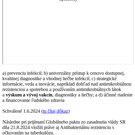
a) prevenciu infekcií; b) univerzálny prístup k cenovo dostupnej,
kvalitnej diagnostike a vhodnej liečbe infekcií; c) strategické
informácie, veda a inovácie, napríklad dohľad nad antimikrobiálnou
rezistenciou a spotrebou a používaním antimikrobiálnych látok
a
výskum a vývoj vakcín
, diagnostiky a liečby; a d) účinné riadenie
a financovanie ľudského zdravia
Schválené 1.6.2024 (
tu čítaj dôkaz
)
Následne pri prijímaní Globálneho paktu zo zasadnutia vlády SR
dňa 21.8.2024 vložili práve aj Antibakteriálnu rezistenciu s
očkovaním na tuberkulózu.