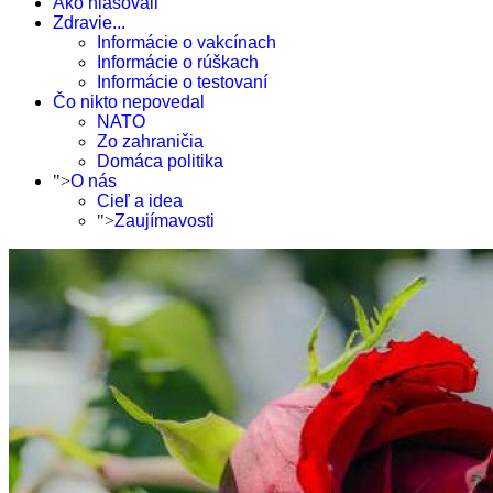
Ako hlasovali
Zdravie...
Informácie o vakcínach
Informácie o rúškach
Informácie o testovaní
Čo nikto nepovedal
NATO
Zo zahraničia
Domáca politika
">
O nás
Cieľ a idea
">
Zaujímavosti