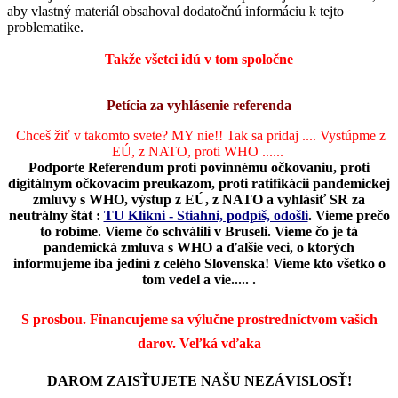
aby vlastný materiál obsahoval dodatočnú informáciu k tejto
problematike.
Takže všetci idú v tom spoločne
Petícia za vyhlásenie referenda
Chceš žiť v takomto svete? MY nie!! Tak sa pridaj .... Vystúpme z
EÚ, z NATO, proti WHO ......
Podporte Referendum proti povinnému očkovaniu, proti
digitálnym očkovacím preukazom, proti ratifikácii pandemickej
zmluvy s WHO, výstup z EÚ, z NATO a vyhlásiť SR za
neutrálny štát :
TU Klikni - Stiahni, podpíš, odošli
.
Vieme prečo
to robíme. Vieme čo schválili v Bruseli. Vieme čo je tá
pandemická zmluva s WHO a ďalšie veci, o ktorých
informujeme iba jediní z celého Slovenska! Vieme kto všetko o
tom vedel a vie..... .
S prosbou. Financujeme sa výlučne prostredníctvom vašich
darov.
Veľká vďaka
DAROM ZAISŤUJETE NAŠU NEZÁVISLOSŤ!