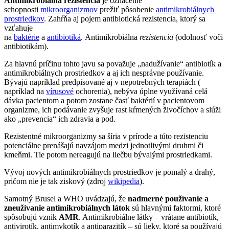
Antimikrobiálna rezistencia
je označenie
schopnosti
mikroorganizmov
prežiť pôsobenie
antimikrobiálnych
prostriedkov
. Zahŕňa aj pojem antibiotická rezistencia, ktorý sa
vzťahuje
na
baktérie
a
antibiotiká
. Antimikrobiálna
rezistencia
(odolnosť voči
antibiotikám).
Za hlavnú príčinu tohto javu sa považuje „nadužívanie“ antibiotík a
antimikrobiálnych prostriedkov a aj ich nesprávne používanie.
Bývajú napríklad predpisované aj v nepotrebných terapiách (
napríklad na
vírusové
ochorenia), nebýva úplne využívaná celá
dávka pacientom a potom zostane časť baktérií v pacientovom
organizme, ich podávanie zvyšuje rast kŕmených živočíchov a slúži
ako „prevencia“ ich zdravia a pod.
Rezistentné mikroorganizmy sa šíria v prírode a túto rezistenciu
potenciálne prenášajú navzájom medzi jednotlivými druhmi či
kmeňmi. Tie potom nereagujú na liečbu bývalými prostriedkami.
Vývoj nových antimikrobiálnych prostriedkov je pomalý a drahý,
pričom nie je tak ziskový (zdroj
wikipedia
).
Samotný Brusel a WHO uvádzajú, že
nadmerné používanie a
zneužívanie antimikrobiálnych látok
sú hlavnými faktormi, ktoré
spôsobujú vznik
AMR
. Antimikrobiálne látky – vrátane antibiotík,
antivirotík, antimykotík a antiparazitík – sú lieky, ktoré sa používajú