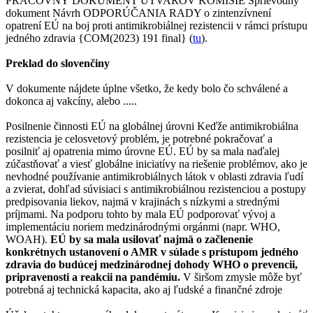
PRACOVNÝ DOKUMENT ÚTVAROV KOMISIE Sprievodný
dokument Návrh ODPORÚČANIA RADY o zintenzívnení
opatrení EÚ na boj proti antimikrobiálnej rezistencii v rámci prístupu
jedného zdravia {COM(2023) 191 final} (
tu
).
Preklad do slovenčiny
V dokumente nájdete úplne všetko, že kedy bolo čo schválené a
dokonca aj vakcíny, alebo .....
Posilnenie činnosti EÚ na globálnej úrovni Keďže antimikrobiálna
rezistencia je celosvetový problém, je potrebné pokračovať a
posilniť aj opatrenia mimo úrovne EÚ. EÚ by sa mala naďalej
zúčastňovať a viesť globálne iniciatívy na riešenie problémov, ako je
nevhodné používanie antimikrobiálnych látok v oblasti zdravia ľudí
a zvierat, dohľad súvisiaci s antimikrobiálnou rezistenciou a postupy
predpisovania liekov, najmä v krajinách s nízkymi a strednými
príjmami. Na podporu tohto by mala EÚ podporovať vývoj a
implementáciu noriem medzinárodnými orgánmi (napr. WHO,
WOAH).
EÚ by sa mala usilovať najmä o začlenenie
konkrétnych ustanovení o AMR v súlade s prístupom jedného
zdravia do budúcej medzinárodnej dohody WHO o prevencii,
pripravenosti a reakcii na pandémiu.
V širšom zmysle môže byť
potrebná aj technická kapacita, ako aj ľudské a finančné zdroje