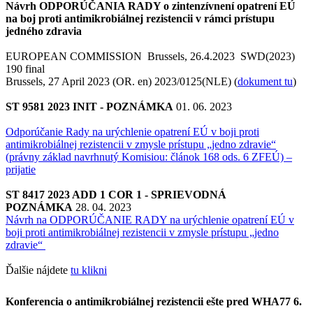
Návrh ODPORÚČANIA RADY o zintenzívnení opatrení EÚ
na boj proti antimikrobiálnej rezistencii v rámci prístupu
jedného zdravia
EUROPEAN COMMISSION Brussels, 26.4.2023 SWD(2023)
190 final
Brussels, 27 April 2023 (OR. en) 2023/0125(NLE) (
dokument tu
)
ST 9581 2023 INIT - POZNÁMKA
01. 06. 2023
Odporúčanie Rady na urýchlenie opatrení EÚ v boji proti
antimikrobiálnej rezistencii v zmysle prístupu „jedno zdravie“
(právny základ navrhnutý Komisiou: článok 168 ods. 6 ZFEÚ) –
prijatie
ST 8417 2023 ADD 1 COR 1 - SPRIEVODNÁ
POZNÁMKA
28. 04. 2023
Návrh na ODPORÚČANIE RADY na urýchlenie opatrení EÚ v
boji proti antimikrobiálnej rezistencii v zmysle prístupu „jedno
zdravie“
Ďalšie nájdete
tu klikni
Konferencia o antimikrobiálnej rezistencii ešte pred WHA77 6.