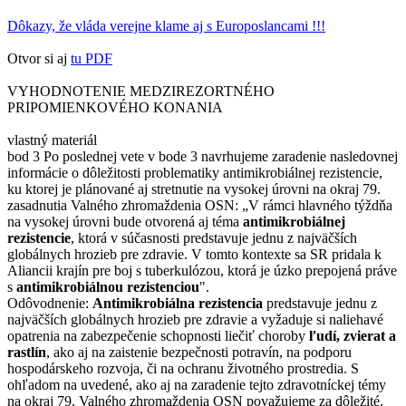
Dôkazy, že vláda verejne klame aj s Europoslancami !!!
Otvor si aj
tu PDF
VYHODNOTENIE MEDZIREZORTNÉHO
PRIPOMIENKOVÉHO KONANIA
vlastný materiál
bod 3 Po poslednej vete v bode 3 navrhujeme zaradenie nasledovnej
informácie o dôležitosti problematiky antimikrobiálnej rezistencie,
ku ktorej je plánované aj stretnutie na vysokej úrovni na okraj 79.
zasadnutia Valného zhromaždenia OSN: „V rámci hlavného týždňa
na vysokej úrovni bude otvorená aj téma
antimikrobiálnej
rezistencie
, ktorá v súčasnosti predstavuje jednu z najväčších
globálnych hrozieb pre zdravie. V tomto kontexte sa SR pridala k
Aliancii krajín pre boj s tuberkulózou, ktorá je úzko prepojená práve
s
antimikrobiálnou rezistenciou
".
Odôvodnenie:
Antimikrobiálna rezistencia
predstavuje jednu z
najväčších globálnych hrozieb pre zdravie a vyžaduje si naliehavé
opatrenia na zabezpečenie schopnosti liečiť choroby
ľudí, zvierat a
rastlín
, ako aj na zaistenie bezpečnosti potravín, na podporu
hospodárskeho rozvoja, či na ochranu životného prostredia. S
ohľadom na uvedené, ako aj na zaradenie tejto zdravotníckej témy
na okraj 79. Valného zhromaždenia OSN považujeme za dôležité,