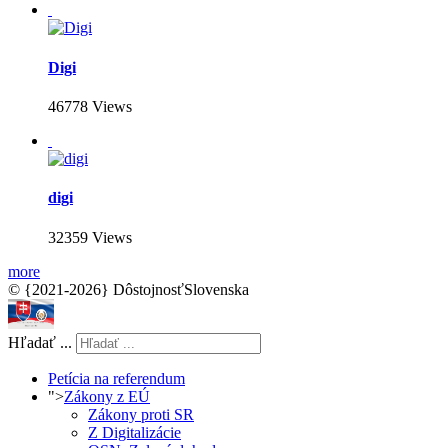
Digi
46778 Views
digi
32359 Views
more
© {2021-2026} DôstojnosťSlovenska
Hľadať ...
Petícia na referendum
">
Zákony z EÚ
Zákony proti SR
Z Digitalizácie