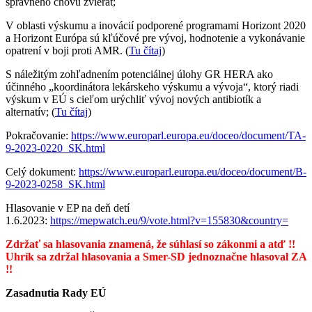
správneho chovu zvierat;
V oblasti výskumu a inovácií podporené programami Horizont 2020
a Horizont Európa sú kľúčové pre vývoj, hodnotenie a vykonávanie
opatrení v boji proti AMR. (
Tu čítaj
)
S náležitým zohľadnením potenciálnej úlohy GR HERA ako
účinného „koordinátora lekárskeho výskumu a vývoja“, ktorý riadi
výskum v EÚ s cieľom urýchliť vývoj nových antibiotík a
alternatív; (
Tu čítaj
)
Pokračovanie:
https://www.europarl.europa.eu/doceo/document/TA-
9-2023-0220_SK.html
Celý dokument:
https://www.europarl.europa.eu/doceo/document/B-
9-2023-0258_SK.html
Hlasovanie v EP na deň detí
1.6.2023:
https://mepwatch.eu/9/vote.html?v=155830&country=
Zdržať sa hlasovania znamená, že súhlasí so zákonmi a atď !!
Uhrík sa zdržal hlasovania a Smer-SD jednoznačne hlasoval ZA
!!
Zasadnutia Rady EÚ