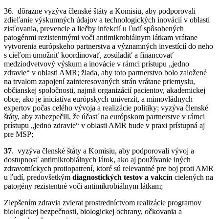
36. dôrazne vyzýva členské štáty a Komisiu, aby podporovali
zdieľanie výskumných údajov a technologických inovácií v oblasti
zisťovania, prevencie a liečby infekcií u ľudí spôsobených
patogénmi rezistentnými voči antimikrobiálnym látkam vrátane
vytvorenia európskeho partnerstva a významných investícií do neho
s cieľom umožniť koordinovať, zosúladiť a financovať
medziodvetvový výskum a inovácie v rámci prístupu „jedno
zdravie“ v oblasti AMR; žiada, aby toto partnerstvo bolo založené
na trvalom zapojení zainteresovaných strán vrátane priemyslu,
občianskej spoločnosti, najmä organizácií pacientov, akademickej
obce, ako je iniciatíva európskych univerzít, a mimovládnych
expertov počas celého vývoja a realizácie politiky; vyzýva členské
štáty, aby zabezpečili, že účasť na európskom partnerstve v rámci
prístupu „jedno zdravie“ v oblasti AMR bude v praxi prístupná aj
pre MSP;
37
. vyzýva členské štáty a Komisiu, aby podporovali vývoj a
dostupnosť antimikrobiálnych látok, ako aj používanie iných
zdravotníckych protiopatrení, ktoré sú relevantné pre boj proti AMR
u ľudí, predovšetkým
diagnostických testov a vakcín
cielených na
patogény rezistentné voči antimikrobiálnym látkam;
Zlepšením zdravia zvierat prostredníctvom realizácie programov
biologickej bezpečnosti, biologickej ochrany, očkovania a