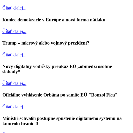
Čítať ďalej...
Koniec demokracie v Európe a nová forma nátlaku
Čítať ďalej...
Trump – mierový alebo vojnový prezident?
Čítať ďalej...
Nový digitálny vodičský preukaz EÚ „obmedzí osobné
slobody“
Čítať ďalej...
Oficiálne vyhlásenie Orbána po samite EÚ "Bonzol Fica"
Čítať ďalej...
Ministri schválili postupné spustenie digitálneho systému na
kontrolu hraníc !!