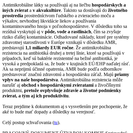
Antimikrobiálne látky sa používajú aj na liečbu
hospodárskych a
iných zvierat
a
v akvakultúre
. Takisto sa dostávajú do
životného
prostredia
prostredníctvom ľudského a zvieracieho moču a
výkalov, nevhodnej likvidácie liekov a používania
kontaminovaného hnoja v poľnohospodárstve. V dôsledku toho sa
rezíduá vyskytujú aj v
pôde, vode a rastlinách
, čím sa zvyšuje
riziko ďalšej kontaminácie. Odhadované náklady, ktoré pre systémy
zdravotnej starostlivosti v Európe vznikajú v dôsledku AMR,
predstavujú
1,1 miliardy EUR ročne
. Že antimikrobiálna
rezistencia na antibiotiká druhej a tretej línie, ktoré sa používajú v
prípadoch, keď sú baktérie rezistentné na bežné antibiotiká, je
vysoká a predpokladá sa, že bude v krajinách EÚ/EHP naďalej rásť.
Ak sa neprijmú účinné opatrenia, AMR bude podľa odborníkov
predstavovať značnú zdravotnú a hospodársku záťaž. Majú
priamy
vplyv na naše hospodárstva
. Antimikrobiálna rezistencia môže
narušiť aj
obchod s hospodárskymi zvieratami
a živočíšnymi
produktmi,
pretože ovplyvňuje zdravie a životné podmienky
zvierat, a tým aj ich produktivitu
.
Teraz prejdime k dokumentom aj s vysvetlením pre pochopenie, že
aké to bude mať dopady a dôsledky na verejnosť.
Celý postup schvaľovania (
tu
).