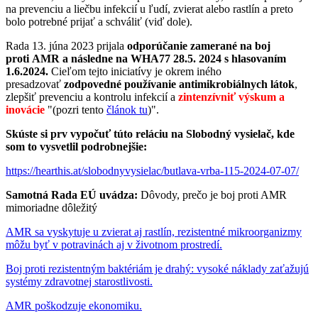
na prevenciu a liečbu infekcií u ľudí, zvierat alebo rastlín a preto
bolo potrebné prijať a schváliť (viď dole).
Rada 13. júna 2023 prijala
odporúčanie zamerané na boj
proti AMR a následne na WHA77 28.5. 2024 s hlasovaním
1.6.2024.
Cieľom tejto iniciatívy je okrem iného
presadzovať
zodpovedné používanie antimikrobiálnych látok
,
zlepšiť prevenciu a kontrolu infekcií a
zintenzívniť výskum a
inovácie
"(pozri tento
článok tu
)".
Skúste si prv vypočuť túto reláciu na Slobodný vysielač, kde
som to vysvetlil podrobnejšie:
https://hearthis.at/slobodnyvysielac/butlava-vrba-115-2024-07-07/
Samotná Rada EÚ uvádza:
Dôvody, prečo je boj proti AMR
mimoriadne dôležitý
AMR sa vyskytuje u zvierat aj rastlín, rezistentné mikroorganizmy
môžu byť v potravinách aj v životnom prostredí.
Boj proti rezistentným baktériám je drahý: vysoké náklady zaťažujú
systémy zdravotnej starostlivosti.
AMR poškodzuje ekonomiku.