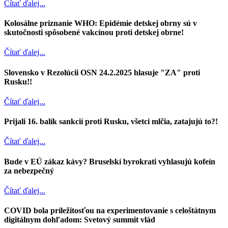
Čítať ďalej...
Kolosálne priznanie WHO: Epidémie detskej obrny sú v
skutočnosti spôsobené vakcínou proti detskej obrne!
Čítať ďalej...
Slovensko v Rezolúcii OSN 24.2.2025 hlasuje "ZA" proti
Rusku!!
Čítať ďalej...
Prijali 16. balík sankcií proti Rusku, všetci mlčia, zatajujú to?!
Čítať ďalej...
Bude v EÚ zákaz kávy? Bruselskí byrokrati vyhlasujú kofeín
za nebezpečný
Čítať ďalej...
COVID bola príležitosťou na experimentovanie s celoštátnym
digitálnym dohľadom: Svetový summit vlád