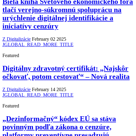
Biela kniha Svetového ekonomického fóra
tlačí verejno-súkromnú spoluprácu na
urýchlenie digitálnej identifikácie a
iniciatívy cenzúry
Z Digitalizácie
February 02 2025
JGLOBAL_READ_MORE_TITLE
Featured
Digitálny zdravotný certifikát: „Najskôr
očkovať, potom cestovať“ – Nová realita
Z Digitalizácie
February 14 2025
JGLOBAL_READ_MORE_TITLE
Featured
„Dezinformačný“ kódex EÚ sa stáva
povinným podľa zákona o cenzúre,
platformy preventívne presadzujú