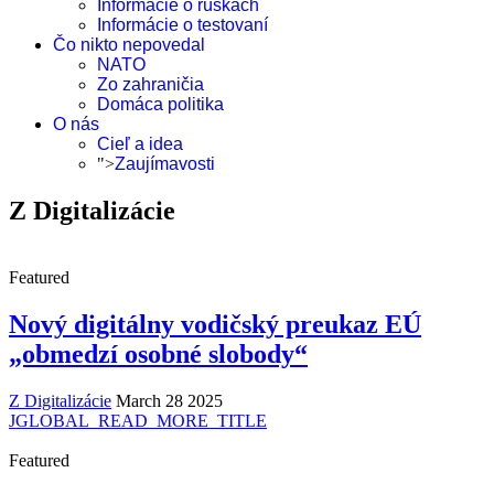
Informácie o rúškach
Informácie o testovaní
Čo nikto nepovedal
NATO
Zo zahraničia
Domáca politika
O nás
Cieľ a idea
">
Zaujímavosti
Z Digitalizácie
Featured
Nový digitálny vodičský preukaz EÚ
„obmedzí osobné slobody“
Z Digitalizácie
March 28 2025
JGLOBAL_READ_MORE_TITLE
Featured