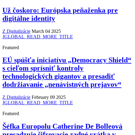
Už čoskoro: Európska peňaženka pre
digitálne identity
Z Digitalizácie
March 04 2025
JGLOBAL_READ_MORE_TITLE
Featured
EÚ spúšťa iniciatívu „Democracy Shield“
s cieľom sprísniť kontroly
technologických gigantov a presadiť
dodržiavanie „nenávistných prejavov“
Z Digitalizácie
February 09 2025
JGLOBAL_READ_MORE_TITLE
Featured
Šéfka Europolu Catherine De Bolleová
presadzuje šifrovacie zadné vrátka v