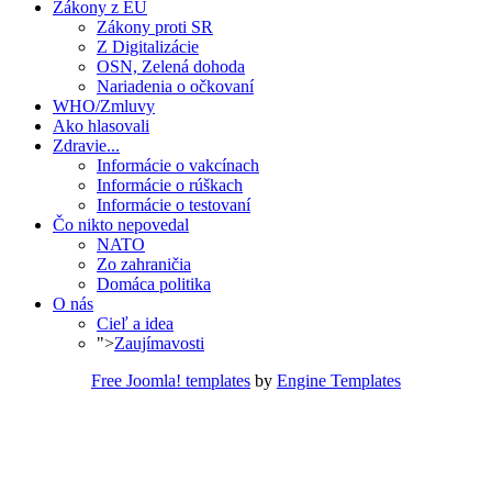
Zákony z EÚ
Zákony proti SR
Z Digitalizácie
OSN, Zelená dohoda
Nariadenia o očkovaní
WHO/Zmluvy
Ako hlasovali
Zdravie...
Informácie o vakcínach
Informácie o rúškach
Informácie o testovaní
Čo nikto nepovedal
NATO
Zo zahraničia
Domáca politika
O nás
Cieľ a idea
">
Zaujímavosti
Free Joomla! templates
by
Engine Templates