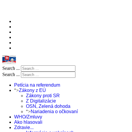
Search ...
Search ...
Petícia na referendum
">
Zákony z EÚ
Zákony proti SR
Z Digitalizácie
OSN, Zelená dohoda
">
Nariadenia o očkovaní
WHO/Zmluvy
Ako hlasovali
Zdravie...