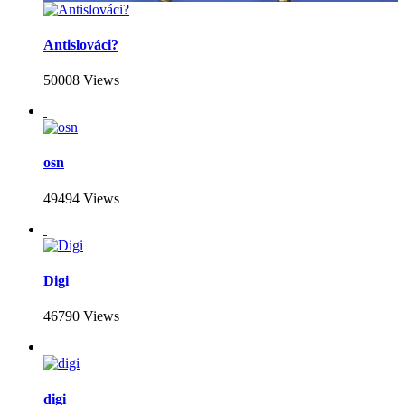
Antislováci?
50008 Views
osn
49494 Views
Digi
46790 Views
digi