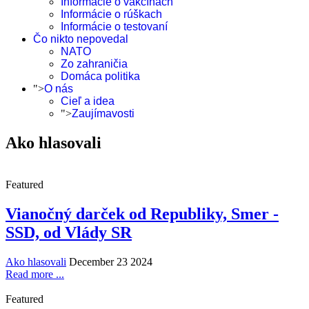
Informácie o vakcínach
Informácie o rúškach
Informácie o testovaní
Čo nikto nepovedal
NATO
Zo zahraničia
Domáca politika
">
O nás
Cieľ a idea
">
Zaujímavosti
Ako hlasovali
Featured
Vianočný darček od Republiky, Smer -
SSD, od Vlády SR
Ako hlasovali
December 23 2024
Read more ...
Featured