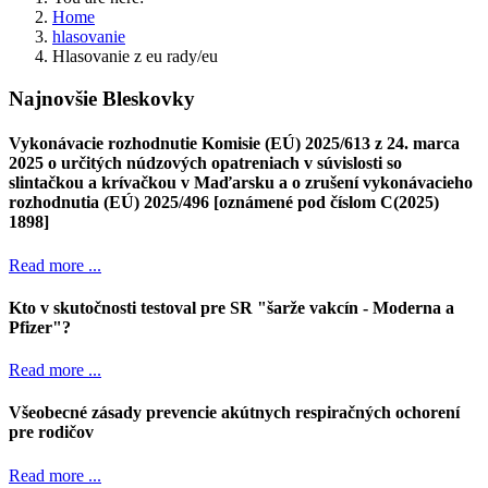
Home
hlasovanie
Hlasovanie z eu rady/eu
Najnovšie Bleskovky
Vykonávacie rozhodnutie Komisie (EÚ) 2025/613 z 24. marca
2025 o určitých núdzových opatreniach v súvislosti so
slintačkou a krívačkou v Maďarsku a o zrušení vykonávacieho
rozhodnutia (EÚ) 2025/496 [oznámené pod číslom C(2025)
1898]
Read more ...
Kto v skutočnosti testoval pre SR "šarže vakcín - Moderna a
Pfizer"?
Read more ...
Všeobecné zásady prevencie akútnych respiračných ochorení
pre rodičov
Read more ...