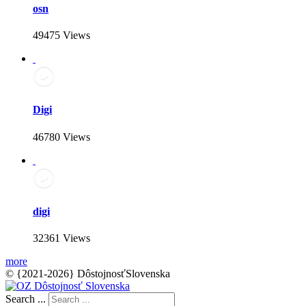
osn
49475 Views
Digi
46780 Views
digi
32361 Views
more
© {2021-2026} DôstojnosťSlovenska
Search ...