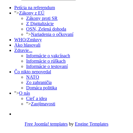
Petícia na referendum
">
Zákony z EÚ
Zákony proti SR
Z Digitalizácie
OSN, Zelená dohoda
">
Nariadenia o očkovaní
WHO/Zmluvy
Ako hlasovali
Zdravie...
Informácie o vakcínach
Informácie o rúškach
Informácie o testovaní
Čo nikto nepovedal
NATO
Zo zahraničia
Domáca politika
">
O nás
Cieľ a idea
">
Zaujímavosti
Free Joomla! templates
by
Engine Templates