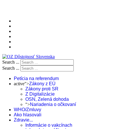
Search ...
Search ...
Petícia na referendum
active">
Zákony z EÚ
Zákony proti SR
Z Digitalizácie
OSN, Zelená dohoda
">
Nariadenia o očkovaní
WHO/Zmluvy
Ako hlasovali
Zdravie...
Informácie o vakcínach