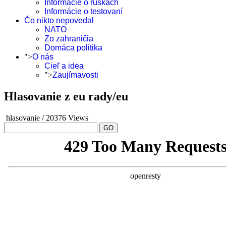
Informácie o rúškach
Informácie o testovaní
Čo nikto nepovedal
NATO
Zo zahraničia
Domáca politika
">
O nás
Cieľ a idea
">
Zaujímavosti
Hlasovanie z eu rady/eu
hlasovanie
/
20376 Views
GO