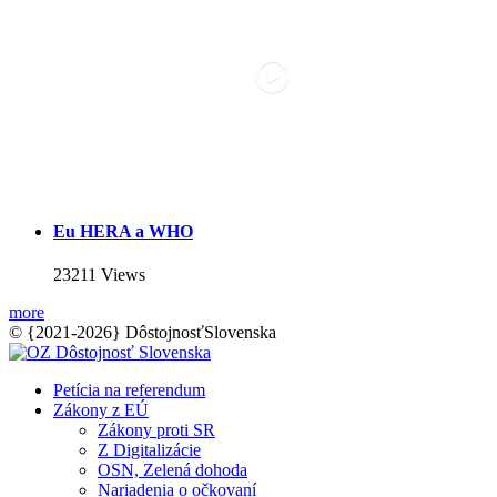
Eu HERA a WHO
23211 Views
more
© {2021-2026} DôstojnosťSlovenska
Petícia na referendum
Zákony z EÚ
Zákony proti SR
Z Digitalizácie
OSN, Zelená dohoda
Nariadenia o očkovaní