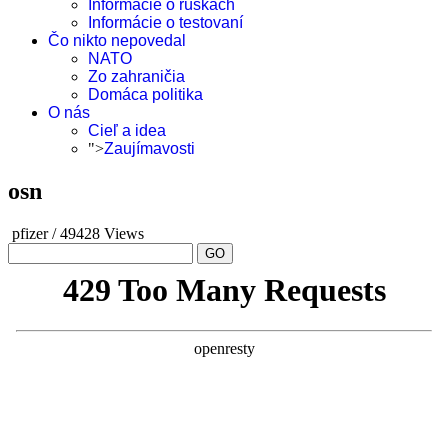
Informácie o rúškach
Informácie o testovaní
Čo nikto nepovedal
NATO
Zo zahraničia
Domáca politika
O nás
Cieľ a idea
">
Zaujímavosti
osn
pfizer
/
49428 Views
GO