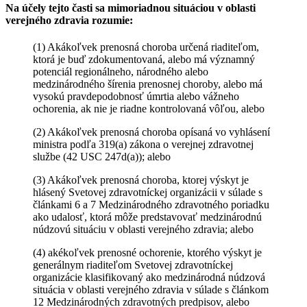
Na účely tejto časti sa mimoriadnou situáciou v oblasti
verejného zdravia rozumie:
(1) Akákoľvek prenosná choroba určená riaditeľom,
ktorá je buď zdokumentovaná, alebo má významný
potenciál regionálneho, národného alebo
medzinárodného šírenia prenosnej choroby, alebo má
vysokú pravdepodobnosť úmrtia alebo vážneho
ochorenia, ak nie je riadne kontrolovaná vôľou, alebo
(2) Akákoľvek prenosná choroba opísaná vo vyhlásení
ministra podľa 319(a) zákona o verejnej zdravotnej
službe (42 USC 247d(a)); alebo
(3) Akákoľvek prenosná choroba, ktorej výskyt je
hlásený Svetovej zdravotníckej organizácii v súlade s
článkami 6 a 7 Medzinárodného zdravotného poriadku
ako udalosť, ktorá môže predstavovať medzinárodnú
núdzovú situáciu v oblasti verejného zdravia; alebo
(4) akékoľvek prenosné ochorenie, ktorého výskyt je
generálnym riaditeľom Svetovej zdravotníckej
organizácie klasifikovaný ako medzinárodná núdzová
situácia v oblasti verejného zdravia v súlade s článkom
12 Medzinárodných zdravotných predpisov, alebo