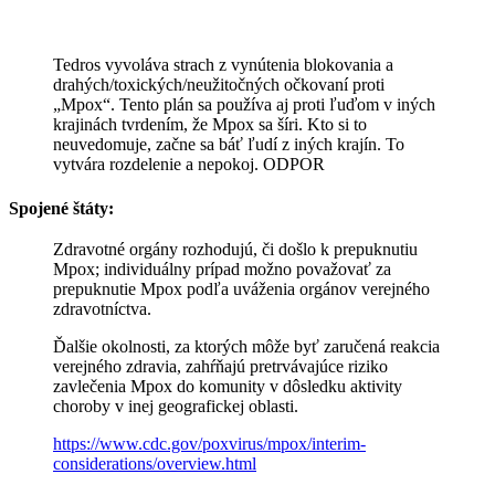
Tedros vyvoláva strach z vynútenia blokovania a
drahých/toxických/neužitočných očkovaní proti
„Mpox“. Tento plán sa používa aj proti ľuďom v iných
krajinách tvrdením, že Mpox sa šíri. Kto si to
neuvedomuje, začne sa báť ľudí z iných krajín. To
vytvára rozdelenie a nepokoj. ODPOR
Spojené štáty:
Zdravotné orgány rozhodujú, či došlo k prepuknutiu
Mpox; individuálny prípad možno považovať za
prepuknutie Mpox podľa uváženia orgánov verejného
zdravotníctva.
Ďalšie okolnosti, za ktorých môže byť zaručená reakcia
verejného zdravia, zahŕňajú pretrvávajúce riziko
zavlečenia Mpox do komunity v dôsledku aktivity
choroby v inej geografickej oblasti.
https://www.cdc.gov/poxvirus/mpox/interim-
considerations/overview.html