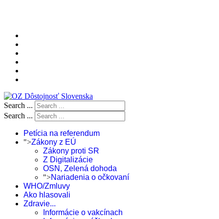
Search ...
Search ...
Petícia na referendum
">
Zákony z EÚ
Zákony proti SR
Z Digitalizácie
OSN, Zelená dohoda
">
Nariadenia o očkovaní
WHO/Zmluvy
Ako hlasovali
Zdravie...
Informácie o vakcínach