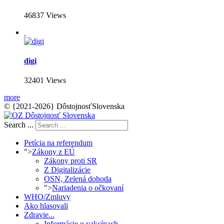
46837 Views
digi
32401 Views
more
© {2021-2026} DôstojnosťSlovenska
Search ...
Petícia na referendum
">
Zákony z EÚ
Zákony proti SR
Z Digitalizácie
OSN, Zelená dohoda
">
Nariadenia o očkovaní
WHO/Zmluvy
Ako hlasovali
Zdravie...
Informácie o vakcínach