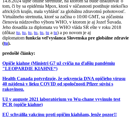
14.8.2024 tajné online stretnutie, na ktorom sa bude diskutovať o
tom, či by sa epidémia Mpox, ktorá v súčasnosti postihuje niekoľko
afrických krajín, mala vyhlásiť za globálnu zdravotnú pohotovosť.
Virtuálneho stretnutia, ktoré sa začína o 10:00 GMT, sa zúčastnia
členovia núdzového výboru WHO, v ktorom je aj Jozef Šuvada.
Jeho dosadila za diplomata vo WHO vláda SR ešte v roku 2018
(dôkaz
tu
,
tu
,
tu
,
tu
,
tu
,
tu
a
tu
) a po novom je aj
diplomatom
funkcia veľvyslanca Slovenska pre globálne zdravie
(
tu
).
predošlé články:
Opičie kiahne (Ministri G7 už cvičia na ďalšiu pandémiu
"LEOPARDIE KIAHNE“)
Health Canada potvrdzuje, že sekvencia DNA opičieho vírusu
40 nájdená v lieku COVID od spoločnosti Pfizer súvisí s
rakovinou.
Už v auguste 2021 laboratórium vo Wu-chane vyvinulo test
PCR (opičie kiahne)
EÚ schválila vakcínu proti opičím kiahňam, lenže pozor!!