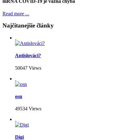
mRNA COVID-19 je vážna chyba
Read more ...
Najčítanejšie články
Antislováci?
50047 Views
osn
49534 Views
Digi