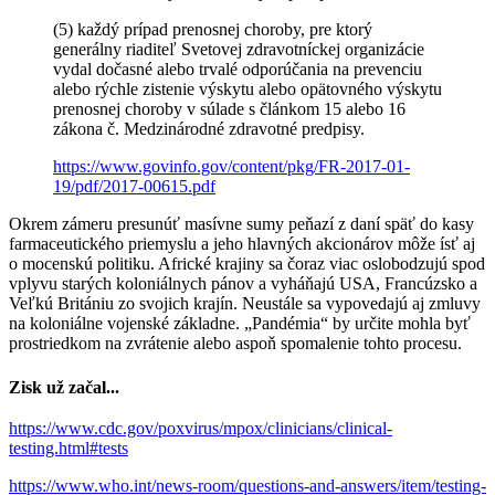
(5) každý prípad prenosnej choroby, pre ktorý
generálny riaditeľ Svetovej zdravotníckej organizácie
vydal dočasné alebo trvalé odporúčania na prevenciu
alebo rýchle zistenie výskytu alebo opätovného výskytu
prenosnej choroby v súlade s článkom 15 alebo 16
zákona č. Medzinárodné zdravotné predpisy.
https://www.govinfo.gov/content/pkg/FR-2017-01-
19/pdf/2017-00615.pdf
Okrem zámeru presunúť masívne sumy peňazí z daní späť do kasy
farmaceutického priemyslu a jeho hlavných akcionárov môže ísť aj
o mocenskú politiku. Africké krajiny sa čoraz viac oslobodzujú spod
vplyvu starých koloniálnych pánov a vyháňajú USA, Francúzsko a
Veľkú Britániu zo svojich krajín. Neustále sa vypovedajú aj zmluvy
na koloniálne vojenské základne. „Pandémia“ by určite mohla byť
prostriedkom na zvrátenie alebo aspoň spomalenie tohto procesu.
Zisk už začal...
https://www.cdc.gov/poxvirus/mpox/clinicians/clinical-
testing.html#tests
https://www.who.int/news-room/questions-and-answers/item/testing-