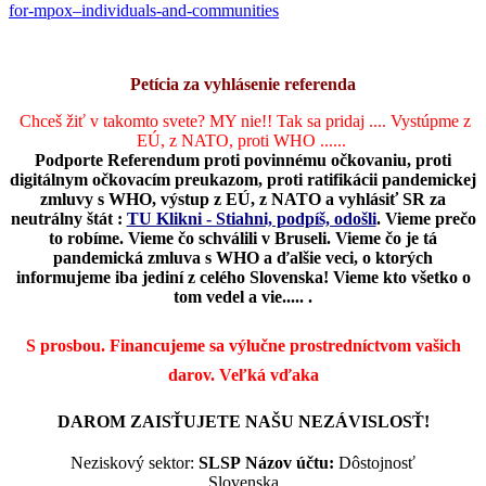
for-mpox–individuals-and-communities
Petícia za vyhlásenie referenda
Chceš žiť v takomto svete? MY nie!! Tak sa pridaj .... Vystúpme z
EÚ, z NATO, proti WHO ......
Podporte Referendum proti povinnému očkovaniu, proti
digitálnym očkovacím preukazom, proti ratifikácii pandemickej
zmluvy s WHO, výstup z EÚ, z NATO a vyhlásiť SR za
neutrálny štát :
TU Klikni - Stiahni, podpíš, odošli
.
Vieme prečo
to robíme. Vieme čo schválili v Bruseli. Vieme čo je tá
pandemická zmluva s WHO a ďalšie veci, o ktorých
informujeme iba jediní z celého Slovenska! Vieme kto všetko o
tom vedel a vie..... .
S prosbou. Financujeme sa výlučne prostredníctvom vašich
darov.
Veľká vďaka
DAROM ZAISŤUJETE NAŠU NEZÁVISLOSŤ!
Neziskový sektor:
SLSP
Názov účtu:
Dôstojnosť
Slovenska