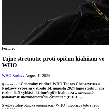
Featured
Tajné stretnutie proti opičím kiahňam vo
WHO
WHO Zmluvy
August 11 2024
Generálny riaditeľ WHO Tedros Ghebreyesus a
{jcomments off}
Núdzový výbor sa v stredu 14. augusta 2024 tajne stretnú, aby
rozhodli, či vyhlásia kiahne/opičie kiahne za „
zdravotnú
pohotovosť medzinárodného významu
“ (PHEIC).
Svetová zdravotnícka organizácia (WHO) usporiada túto stredu