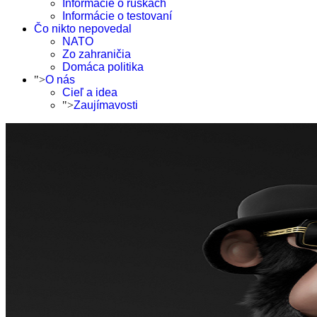
Informácie o rúškach
Informácie o testovaní
Čo nikto nepovedal
NATO
Zo zahraničia
Domáca politika
">
O nás
Cieľ a idea
">
Zaujímavosti