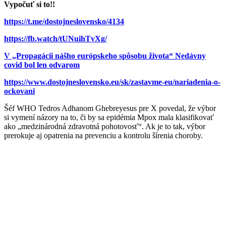
Vypočuť si to!!
https://t.me/dostojneslovensko/4134
https://fb.watch/tUNuihTvXg/
V „Propagácii nášho európskeho spôsobu života“ Nedávny
covid bol len odvarom
https://www.dostojneslovensko.eu/sk/zastavme-eu/nariadenia-o-
ockovani
Šéf WHO Tedros Adhanom Ghebreyesus pre X povedal, že výbor
si vymení názory na to, či by sa epidémia Mpox mala klasifikovať
ako „medzinárodná zdravotná pohotovosť“. Ak je to tak, výbor
prerokuje aj opatrenia na prevenciu a kontrolu šírenia choroby.