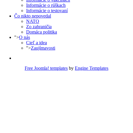
Informácie o rúškach
Informácie o testovaní
Čo nikto nepovedal
NATO
Zo zahraničia
Domáca politika
">
O nás
Cieľ a idea
">
Zaujímavosti
Free Joomla! templates
by
Engine Templates