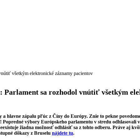
m: Parlament sa rozhodol vnútiť všetkým el
pky a hlavne zápalu pľúc z Číny do Európy. Znie to pekne povedo
!
Popredné výbory Európskeho parlamentu v stredu odhlasovali v
eexistuje žiadna možnosť odhlásiť sa z tohto odberu. Práve aj kvôl
ostupné dôkazy z Bruselu
nájdete tu
.