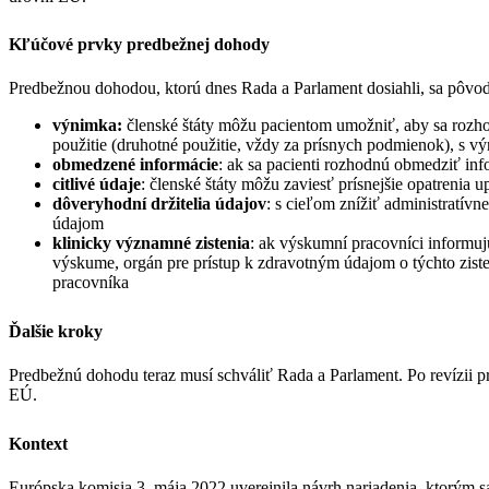
Kľúčové prvky predbežnej dohody
Predbežnou dohodou, ktorú dnes Rada a Parlament dosiahli, sa pôvod
výnimka:
členské štáty môžu pacientom umožniť, aby sa rozhodl
použitie (druhotné použitie, vždy za prísnych podmienok), s 
obmedzené informácie
: ak sa pacienti rozhodnú obmedziť in
citlivé údaje
: členské štáty môžu zaviesť prísnejšie opatrenia 
dôveryhodní držitelia údajov
: s cieľom znížiť administratív
údajom
klinicky významné zistenia
: ak výskumní pracovníci informuj
výskume, orgán pre prístup k zdravotným údajom o týchto zist
pracovníka
Ďalšie kroky
Predbežnú dohodu teraz musí schváliť Rada a Parlament. Po revízii 
EÚ.
Kontext
Európska komisia 3. mája 2022 uverejnila návrh nariadenia, ktorým s