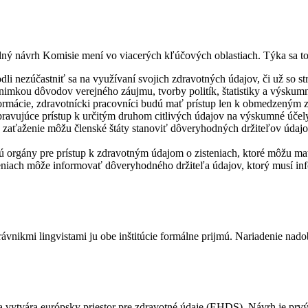
ný návrh Komisie mení vo viacerých kľúčových oblastiach. Týka sa to 
i nezúčastniť sa na využívaní svojich zdravotných údajov, či už so st
výnimkou dôvodov verejného záujmu, tvorby politík, štatistiky a výsk
formácie, zdravotnícki pracovníci budú mať prístup len k obmedzeným 
upravujúce prístup k určitým druhom citlivých údajov na výskumné účely
ne zaťaženie môžu členské štáty stanoviť dôveryhodných držiteľov údaj
ú orgány pre prístup k zdravotným údajom o zisteniach, ktoré môžu mať
eniach môže informovať dôveryhodného držiteľa údajov, ktorý musí inf
právnikmi lingvistami ju obe inštitúcie formálne prijmú. Nariadenie 
a vytvára európsky priestor pre zdravotné údaje (EHDS). Návrh je prvý