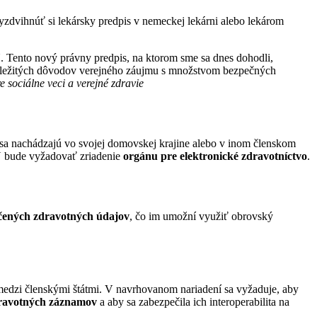
yzdvihnúť si lekársky predpis v nemeckej lekárni alebo lekárom
. Tento nový právny predpis, na ktorom sme sa dnes dohodli,
dôležitých dôvodov verejného záujmu s množstvom bezpečných
 sociálne veci a verejné zdravie
 sa nachádzajú vo svojej domovskej krajine alebo v inom členskom
Ú bude vyžadovať zriadenie
orgánu pre elektronické zdravotníctvo
.
čených zdravotných údajov
, čo im umožní využiť obrovský
 medzi členskými štátmi. V navrhovanom nariadení sa vyžaduje, aby
dravotných záznamov
a aby sa zabezpečila ich interoperabilita na