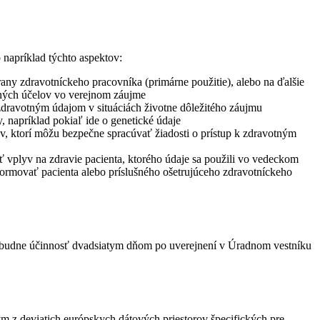
napríklad týchto aspektov:
rany zdravotníckeho pracovníka (primárne použitie), alebo na ďalšie
umných účelov vo verejnom záujme
zdravotným údajom v situáciách životne dôležitého záujmu
, napríklad pokiaľ ide o genetické údaje
ov, ktorí môžu bezpečne spracúvať žiadosti o prístup k zdravotným
 vplyv na zdravie pacienta, ktorého údaje sa použili vo vedeckom
ormovať pacienta alebo príslušného ošetrujúceho zdravotníckeho
nadobudne účinnosť dvadsiatym dňom po uverejnení v Úradnom vestníku
m z deviatich európskych dátových priestorov špecifických pre