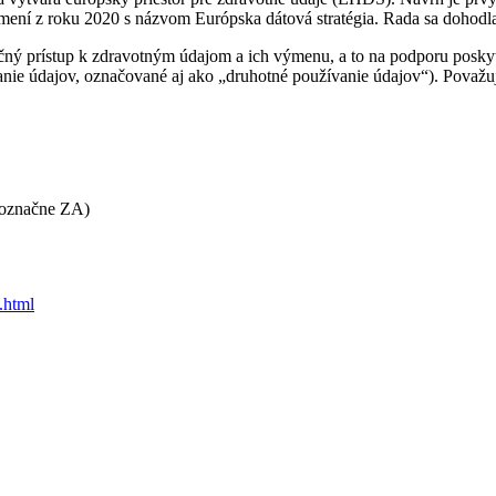
známení z roku 2020 s názvom Európska dátová stratégia. Rada sa doho
čný prístup k zdravotným údajom a ich výmenu, a to na podporu poskytov
anie údajov, označované aj ako „druhotné používanie údajov“). Považuj
dnoznačne ZA)
.html