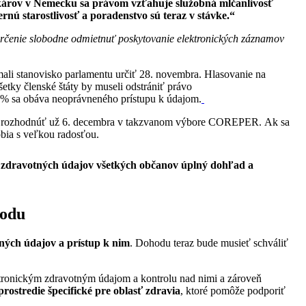
károv v Nemecku sa právom vzťahuje služobná mlčanlivosť
rnú starostlivosť a poradenstvo sú teraz v stávke.“
aurčenie slobodne odmietnuť poskytovanie elektronických záznamov
ali stanovisko parlamentu určiť 28. novembra. Hlasovanie na
tky členské štáty by museli odstrániť právo
 % sa obáva neoprávneného prístupu k údajom.
hlo rozhodnúť už 6. decembra v takzvanom výbore COREPER. Ak sa
bia s veľkou radosťou.
zdravotných údajov všetkých občanov úplný dohľad a
hodu
ých údajov a prístup k nim
. Dohodu teraz bude musieť schváliť
ektronickým zdravotným údajom a kontrolu nad nimi a zároveň
prostredie špecifické pre oblasť zdravia
, ktoré pomôže podporiť