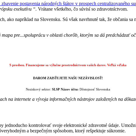
a zbavenie postavenia národných štátov v prospech centralizovaného su
rópsku exekutívu “.
Vrátane všetkého, čo súvisí so zdravotníctvom.
h, ako napríklad na Slovensku. Sú však navrhnuté tak, že občania sa 
á mapa pre...spoluprácu v oblasti chorôb, ktorým sa dá predchádzať 
S prosbou. Financujeme sa výlučne prostredníctvom vašich darov.
Veľká vďaka
DAROM ZAISŤUJETE NAŠU NEZÁVISLOSŤ!
Neziskový sektor:
SLSP
Názov účtu:
Dôstojnosť Slovenska
nach na internete a vývoja informačných nástrojov založených na dôka
y jednoducho kontrolovať svoje elektronické zdravotné údaje. Umožní 
e dôveryhodným a bezpečným spôsobom, ktorý rešpektuje súkromie.