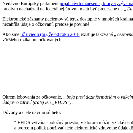
Nedávno Európsky parlament
prijal návrh uznesenia, ktorý vyzýva n
predtým nachádzali na federálnej úrovni, majú byť prenesené na „
Eu
Elektronické záznamy pacientov sú teraz dostupné v mnohých krajinác
nezahŕňa údaje o očkovaní, pretože je povinné.
Ako sme
už uviedli (tu), že od roku 2018
existuje takzvaná „
cestovn
väčšieho rizika pre očkovaných.
Okrem lobovania za očkovanie, „
boja proti
dezinformáciám
o vakcí
údajov o zdraví (ďalej len „EHDS“) .
Dôvody a ciele návrhu sú tieto:
“
EHDS vytvára spoločný priestor, v ktorom môžu fyzické osob
a tvorcom politík používať tieto elektronické zdravotné údaj