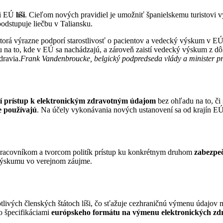
i EÚ
líši
. Cieľom nových pravidiel je umožniť španielskemu turistovi v
odstupuje liečbu v Taliansku.
ktorá výrazne podporí starostlivosť o pacientov a vedecký výskum v EÚ
 na to, kde v EÚ sa nachádzajú, a zároveň zaistí vedecký výskum z 
dravia.
Frank Vandenbroucke, belgický podpredseda vlády a minister pre
ší prístup k elektronickým zdravotným údajom
bez ohľadu na to, či
e používajú
. Na účely vykonávania nových ustanovení sa od krajín E
pracovníkom a tvorcom politík prístup ku konkrétnym druhom
zabezpe
 výskumu vo verejnom záujme.
otlivých členských štátoch líši, čo sťažuje cezhraničnú výmenu údajov
o špecifikáciami
európskeho
formátu
na výmenu elektronických z