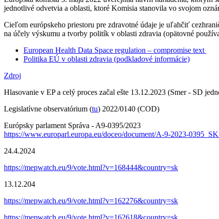
jednotlivé odvetvia a oblasti, ktoré Komisia stanovila vo svojom o
Cieľom európskeho priestoru pre zdravotné údaje je uľahčiť cezhrani
na účely výskumu a tvorby politík v oblasti zdravia (opätovné použív
European Health Data Space regulation – compromise text
Politika EÚ v oblasti zdravia (podkladové informácie)
Zdroj
Hlasovanie v EP a celý proces začal ešte 13.12.2023 (Smer - SD je
Legislatívne observatórium (
tu
) 2022/0140 (COD)
Európsky parlament
Správa
- A9-0395/2023
https://www.europarl.europa.eu/doceo/document/A-9-2023-0395_SK
24.4.2024
https://mepwatch.eu/9/vote.html?v=168444&country=sk
13.12.204
https://mepwatch.eu/9/vote.html?v=162276&country=sk
https://mepwatch.eu/9/vote.html?v=162618&country=sk