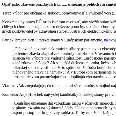
Opäť jadro zbavené prázdnych fráz: „...
umožňuje politickým činit
Teraz Výbor pre občianske slobody, spravodlivosť a vnútorné veci (L
Konkrétne by právo EÚ malo lekárom zaviazať, aby vložili súhrn každ
citlivých chorôb a terapií, ako sú duševné poruchy, sexuálne choroby
iných poskytovateľov zdravotnej starostlivosti k ich elektronickému 
Patrick Breyer, člen Pirátskej strany v Európskom parlamente,
na svo
„
Plánované povinné elektronické súbory pacientov s celoeuróp
pacientov zbavia akejkoľvek kontroly nad zhromažďovaním ich c
aliancia vo Výbore pre vnútorné záležitosti Európskeho parlam
a iné zdravotné údaje? Ak sa každá duševná choroba, liečba závi
lekárskej starostlivosti – môže to spôsobiť, že ľudia budú cho
plánovaného práva na námietku! A v Európskom parlamente bude
prostredníctvom pozmeňujúceho a doplňujúceho návrhu v dece
Viac ma však znepokojuje, čo robia tí, ktorí sú v autorite, s mojimi
Komentár Anje Hirschel, najvyššej kandidátky Pirátskej strany pre v
„Centrálne ukladanie dát vzbudzuje túžbu v rôznych smeroch. 
v plnom rozsahu na výskumné účely. Údaje o pacientoch by sa 
aspoň postup opt-in (aktívny súhlas). To by umožnilo každe