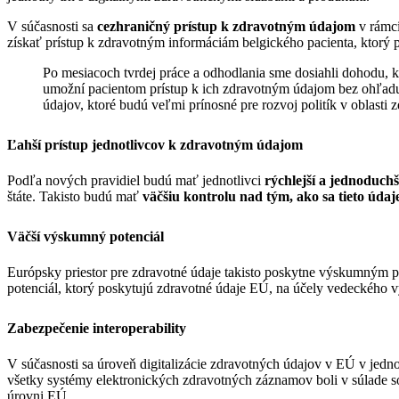
V súčasnosti sa
cezhraničný prístup k zdravotným údajom
v rámc
získať prístup k zdravotným informáciám belgického pacienta, ktorý p
Po mesiacoch tvrdej práce a odhodlania sme dosiahli dohodu, 
umožní pacientom prístup k ich zdravotným údajom bez ohľadu
údajov, ktoré budú veľmi prínosné pre rozvoj politík v oblasti z
Ľahší prístup jednotlivcov k zdravotným údajom
Podľa nových pravidiel budú mať jednotlivci
rýchlejší a jednoduch
štáte. Takisto budú mať
väčšiu kontrolu nad tým, ako sa tieto údaj
Väčší výskumný potenciál
Európsky priestor pre zdravotné údaje takisto poskytne výskumným 
potenciál, ktorý poskytujú zdravotné údaje EÚ, na účely vedeckého
Zabezpečenie interoperability
V súčasnosti sa úroveň digitalizácie zdravotných údajov v EÚ v jedn
všetky systémy elektronických zdravotných záznamov boli v súlade s
úrovni EÚ.