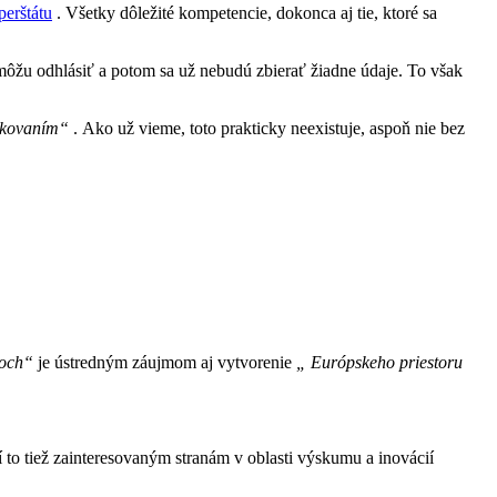
perštátu
. Všetky dôležité kompetencie, dokonca aj tie, ktoré sa
môžu odhlásiť a potom sa už nebudú zbierať žiadne údaje. To však
očkovaním“
. Ako už vieme, toto prakticky neexistuje, aspoň nie bez
zoch“
je ústredným
záujmom aj
vytvorenie
„
Európskeho priestoru
to tiež zainteresovaným stranám v oblasti výskumu a inovácií