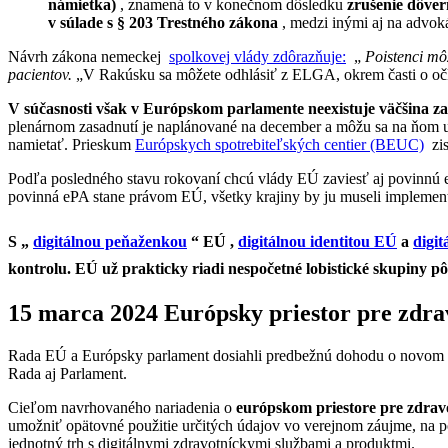
námietka)
, znamená to v konečnom dôsledku
zrušenie dôver
v súlade s § 203 Trestného zákona
, medzi inými aj na advok
Návrh zákona nemeckej
spolkovej vlády zdôrazňuje:
„
Poistenci mô
pacientov.
„V Rakúsku sa môžete odhlásiť z ELGA, okrem časti o oč
V súčasnosti však v Európskom parlamente neexistuje väčšina za 
plenárnom zasadnutí je naplánované na december a môžu sa na ňom u
namietať. Prieskum
Európskych spotrebiteľských centier (BEUC)
zis
Podľa posledného stavu rokovaní chcú vlády EÚ zaviesť aj povinn
povinná ePA stane právom EÚ, všetky krajiny by ju museli implement
S „
digitálnou peňaženkou
“ EÚ ,
digitálnou identitou EÚ
a
digi
kontrolu. EÚ už prakticky riadi nespočetné lobistické skupiny pô
15 marca 2024 Európsky priestor pre zdra
Rada EÚ a Európsky parlament dosiahli predbežnú dohodu o novom 
Rada aj Parlament.
Cieľom navrhovaného nariadenia o
európskom priestore pre zdra
umožniť opätovné použitie určitých údajov vo verejnom záujme, na 
jednotný trh s digitálnymi zdravotníckymi službami a produktmi.