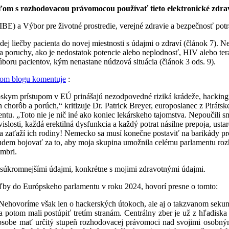
eľom s rozhodovacou právomocou používať tieto elektronické zdra
IBE) a Výbor pre životné prostredie, verejné zdravie a bezpečnosť potr
ej liečby pacienta do novej miestnosti s údajmi o zdraví (článok 7). N
 a poruchy, ako je nedostatok potencie alebo neplodnosť, HIV alebo ter
súboru pacientov, kým nenastane núdzová situácia (článok 3 ods. 9).
jom blogu komentuje
:
skym prístupom v EÚ prinášajú nezodpovedné riziká krádeže, hackingu a
horôb a porúch,“ kritizuje Dr. Patrick Breyer, europoslanec z Piráts
entu. „Toto nie je nič iné ako koniec lekárskeho tajomstva. Nepoučil
slosti, každá erektilná dysfunkcia a každý potrat násilne prepoja, ustar
rí a zaťaží ich rodiny! Nemecko sa musí konečne postaviť na barikády p
m bojovať za to, aby moja skupina umožnila celému parlamentu rozhod
mbri.
 najsúkromnejšími údajmi, konkrétne s mojimi zdravotnými údajmi.
oľby do Európskeho parlamentu v roku 2024, hovorí presne o tomto:
Nehovoríme však len o hackerských útokoch, ale aj o takzvanom sekund
potom mali postúpiť tretím stranám. Centrálny zber je už z hľadiska 
j osobe mať určitý stupeň rozhodovacej právomoci nad svojimi osobn