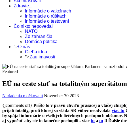
Ako hlasovali
Zdravie...
Informácie o vakcínach
Informácie o rúškach
Informácie o testovaní
Čo nikto nepovedal
NATO
Zo zahraničia
Domáca politika
">
O nás
Cieľ a idea
">
Zaujímavosti
Featured
EÚ na ceste stať sa totalitným superštáto
Nariadenia o očkovaní
November 30 2023
{jcomments off}
Prišlo to v pravú chvíľu prasacej a vtáčej chrí
prijatí totality, proti ktorej sa vláda SR vôbec neodvolala
viac tu
!
by spájal informácie o všetkých liečebných postupoch občanov. N
aj vypočuť aby ste to konečne pochopili - viac
tu
a
tu
!! Ďalšie d