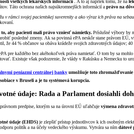
nosti všetkých lekárskych informácií
. A to aj napriek tomu, že na
le
átov. Táto ochrana našich najsúkromnejších informácií a
právo na dôve
žu v rámci svojej pacientskej suverenity a ako výraz ich práva na seb
kovaní.
to, aby pacienti mali právo vzniesť námietky.
Príslušné výbory by m
robiť posledné zmeny. Ak sa povinná ePA neskôr stane právom EÚ, vše
til, že 44 % občanov sa obáva krádeže svojich zdravotných údajov;
40
ú ePA pre každého bez akéhokoľvek práva namietať. O tom by sa mo
ovať. Existuje však podozrenie, že vlády v Rakúsku a Nemecku to uro
tálnymi peniazmi centrálnej banky
umožňuje toto zhromažďovanie 
sobiace v Bruseli a je tu systémová korupcia.
votné údaje: Rada a Parlament dosiahli do
právnom predpise, ktorým sa na úrovni EÚ uľahčuje
výmena zdravotn
votné údaje (EHDS)
je zlepšiť prístup jednotlivcov k ich osobným el
podporu politík a na účely vedeckého výskumu. Vytvára sa ním
dátové 