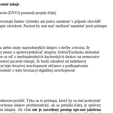
votné údaje
.
avín (ENVI) posunuli projekt ďalej.
eexistujú žiadne výnimky ani právo namietať v prípade obzvlášť
apie závislosti. Pacient by mal mať možnosť namietať proti prístupu
lebo straty najosobnejších údajov o liečbe a hrozia, že
kej strany a spoluvyjednávač skupiny Zelení/Európska slobodná
i sme sa nič z medzinárodných hackerských útokov na nemocnice
ostení pacienti riskujú, že budú odradení od naliehavej
roti tejto hrozivej neschopnosti občanov a podkopávaniu
núť o tejto hroziacej digitálnej neschopnosti
árnom použití. Týka sa to prístupu, ktorý by sa mal poskytnúť
ochrany údajov problematický, ak sa prenáša ďalej, je správny
ými údajmi. Ak však
nie je zavedený postup opt-out (aktívna