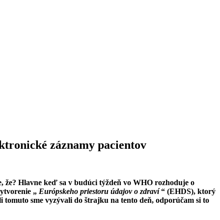
ektronické záznamy pacientov
me, že? Hlavne keď sa v budúci týždeň vo WHO rozhoduje o
ytvorenie „
Európskeho priestoru údajov o zdraví
“ (EHDS), ktorý
i tomuto sme vyzývali do štrajku na tento deň, odporúčam si to