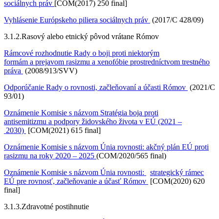
sociálnych práv
[COM(2017) 250 final]
Vyhlásenie Európskeho piliera sociálnych práv
(2017/C 428/09)
3.1.2.
Rasový alebo etnický pôvod vrátane Rómov
Rámcové rozhodnutie Rady o boji proti niektorým
formám a prejavom rasizmu a xenofóbie prostredníctvom trestného
práva
(2008/913/SVV)
Odporúčanie Rady o rovnosti, začleňovaní a účasti Rómov
(2021/C
93/01)
Oznámenie Komisie s názvom Stratégia boja proti
antisemitizmu a podpory židovského života v EÚ (2021 –
2030)
[COM(2021) 615 final]
Oznámenie Komisie s názvom Únia rovnosti:
akčný plán EÚ proti
rasizmu na roky 2020 – 2025
(COM/2020/565 final)
Oznámenie Komisie s názvom Únia rovnosti:
strategický rámec
EÚ pre rovnosť, začleňovanie a účasť Rómov
[COM(2020) 620
final]
3.1.3.
Zdravotné postihnutie