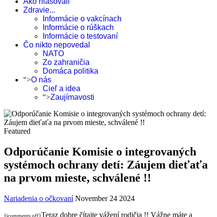
Ako hlasovali
Zdravie...
Informácie o vakcínach
Informácie o rúškach
Informácie o testovaní
Čo nikto nepovedal
NATO
Zo zahraničia
Domáca politika
">
O nás
Cieľ a idea
">
Zaujímavosti
Featured
Odporúčanie Komisie o integrovaných
systémoch ochrany detí: Záujem dieťaťa
na prvom mieste, schválené !!
Nariadenia o očkovaní
November 24 2024
Teraz dobre čítajte vážení rodičia !! Vážne máte a
{jcomments off}