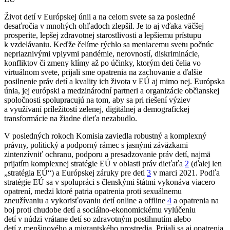
Život detí v Európskej únii a na celom svete sa za posledné
desaťročia v mnohých ohľadoch zlepšil. Je to aj vďaka väčšej
prosperite, lepšej zdravotnej starostlivosti a lepšiemu prístupu
k vzdelávaniu. Keďže čelíme rýchlo sa meniacemu svetu počnúc
nepriaznivými vplyvmi pandémie, nerovností, diskriminácie,
konfliktov či zmeny klímy až po účinky, ktorým deti čelia vo
virtuálnom svete, prijali sme opatrenia na zachovanie a ďalšie
posilnenie práv detí a kvality ich života v EÚ aj mimo nej. Európska
únia, jej európski a medzinárodní partneri a organizácie občianskej
spoločnosti spolupracujú na tom, aby sa pri riešení výziev
a využívaní príležitostí zelenej, digitálnej a demografickej
transformácie na žiadne dieťa nezabudlo.
V posledných rokoch Komisia zaviedla robustný a komplexný
právny, politický a podporný rámec s jasnými záväzkami
zintenzívniť ochranu, podporu a presadzovanie práv detí, najmä
prijatím komplexnej stratégie EÚ v oblasti práv dieťaťa
2
(ďalej len
„stratégia EÚ“) a Európskej záruky pre deti
3
v marci 2021. Podľa
stratégie EÚ sa v spolupráci s členskými štátmi vykonáva viacero
opatrení, medzi ktoré patria opatrenia proti sexuálnemu
zneužívaniu a vykorisťovaniu detí online a offline
4
a opatrenia na
boj proti chudobe detí a sociálno-ekonomickému vylúčeniu
detí v núdzi vrátane detí so zdravotným postihnutím alebo
detí z menšinového a migrantského prostredia. Prijali sa aj opatrenia