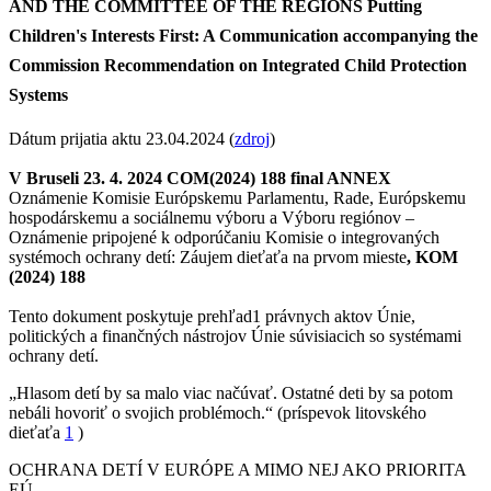
AND THE COMMITTEE OF THE REGIONS Putting
Children's Interests First: A Communication accompanying the
Commission Recommendation on Integrated Child Protection
Systems
Dátum prijatia aktu
23.04.2024 (
zdroj
)
V Bruseli 23. 4. 2024 COM(2024) 188 final ANNEX
Oznámenie Komisie Európskemu Parlamentu, Rade, Európskemu
hospodárskemu a sociálnemu výboru a Výboru regiónov –
Oznámenie pripojené k odporúčaniu Komisie o integrovaných
systémoch ochrany detí: Záujem dieťaťa na prvom mieste
, KOM
(2024) 188
Tento dokument poskytuje prehľad1 právnych aktov Únie,
politických a finančných nástrojov Únie súvisiacich so systémami
ochrany detí.
„Hlasom detí by sa malo viac načúvať. Ostatné deti by sa potom
nebáli hovoriť o svojich problémoch.“ (
príspevok litovského
dieťaťa
1
)
OCHRANA DETÍ V EURÓPE A MIMO NEJ AKO PRIORITA
EÚ