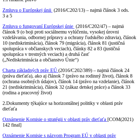
Zmluva o Európskej únii
(2016/C202/13) – najmä článok 3 ods.
3 a 5
Zmluva o fungovaní Európskej únie
(2016/C202/47) – najmä
článok 9 (o boji proti sociálnemu vylúčeniu, vysokej úrovni
vzdelávania, odbornej prípravy a ochrany ľudského zdravia), článok
10 (nediskriminácia), článok 79 (migrácia), článok 81 (justičná
spolupráca v občianskych veciach), články 82 a 83 (justičná
spolupráca v trestných veciach) a druhá časť
(„Nediskriminácia a občianstvo Únie“)
Charta základných práv EÚ
(2016/C202/389) – najmä článok 24
(práva dieťaťa), ako aj článok 7 (právo na rodinný život), článok 8
(ochrana osobných údajov), článok 14 (právo na vzdelanie), článok
21 (nediskriminácia), článok 32 (zákaz detskej práce) a článok 33
(rodina a pracovný život)
2.
Dokumenty týkajúce sa horizontálnej politiky v oblasti práv
dieťaťa
Oznámenie Komisie o stratégii v oblasti práv dieťaťa
[COM(2021)
142 final]
Oznámenie Komisie s názvom Program EÚ v oblasti práv