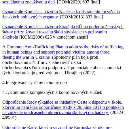
sexuálnemu zneužívaniu detí
[COM(2020) 607 final]
Oznámenie Komisie s názvom Na ceste k odstráneniu mrzačenia
ženských pohlavných orgánov
[COM(2013) 833 final]
Oznámenie Komisie s názvom Stratégia EÚ na podporu členských
štátov pri znižovaní rozsahu škôd súvisiacich s požívaním
alkoholu
[KOM(2006) 625 v konečnom znení]
A Common Anti-Trafficking Plan to address the risks of trafficking
in human beings and support potential victims among those
fleeing the war in Ukraine
(Spoločný plán boja proti
obchodovaniu s ľuďmi v snahe riešiť riziká
obchodovania s ľuďmi a podporovať potenciálne obete spomedzi
tých, ktorí utekajú pred vojnou na Ukrajine) (2022)
4.
Integrované systémy ochrany detí
4.1.
Kontinuita komplexných a koordinovaných služieb
Odporúčanie Rady týkajúce sa iniciatívy Cesta k úspechu v škole,
ktorým sa nahrádza odporúčanie Rady z 28. júna 2011 o politikách
na zníženie predčasného ukončovania školskej dochádzky
(2022/C
469/01)
Odporúčanie Rady, ktorým sa zriaďuje Európska záruka pre