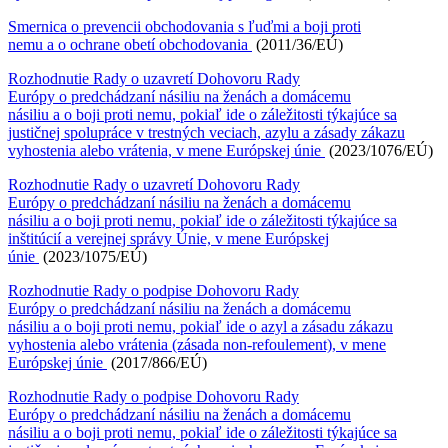
Smernica o prevencii obchodovania s ľuďmi a boji proti
nemu a o ochrane obetí obchodovania
(2011/36/EÚ)
Rozhodnutie Rady o uzavretí Dohovoru Rady
Európy o predchádzaní násiliu na ženách a domácemu
násiliu a o boji proti nemu, pokiaľ ide o záležitosti týkajúce sa
justičnej spolupráce v trestných veciach, azylu a zásady zákazu
vyhostenia alebo vrátenia, v mene Európskej únie
(2023/1076/EÚ)
Rozhodnutie Rady o uzavretí Dohovoru Rady
Európy o predchádzaní násiliu na ženách a domácemu
násiliu a o boji proti nemu, pokiaľ ide o záležitosti týkajúce sa
inštitúcií a verejnej správy Únie, v mene Európskej
únie
(2023/1075/EÚ)
Rozhodnutie Rady o podpise Dohovoru Rady
Európy o predchádzaní násiliu na ženách a domácemu
násiliu a o boji proti nemu, pokiaľ ide o azyl a zásadu zákazu
vyhostenia alebo vrátenia (zásada non-refoulement), v mene
Európskej únie
(2017/866/EÚ)
Rozhodnutie Rady o podpise Dohovoru Rady
Európy o predchádzaní násiliu na ženách a domácemu
násiliu a o boji proti nemu, pokiaľ ide o záležitosti týkajúce sa