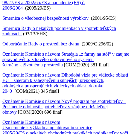
98/27/ES a 2002/65/ES a nariadenie (ES) č.
2006/2004
(2005/29/ES)
Smernica o všeobecnej bezpečnosti výrobkov
(2001/95/ES)
Smernica Rady o nekalých podmienkach v spotrebiteľských
zmluvách
(93/13/EHS)
Odporúčanie Rady o prostredí bez dymu
(2009/C 296/02)
Oznámenie Komisie s názvom Stratégia „z farmy na stôl“ v záujme
spravodlivého, zdravého potravinového systému
šetrného k životnému prostrediu
[COM(2020) 381 final]
Oznámenie Komisie s názvom Dlhodobá vízia pre vidiecke oblasti
EÚ – smerom k zabezpečeniu silnejších, prepojených,
odolných a prosperujúcich vidieckych oblastí do roku
2040
[COM(2021) 345 final]
Oznámenie Komisie s názvom Nový program pre spotrebiteľov –
Posilnenie odolnosti spotrebiteľov v záujme udržateľnej
obnovy
[COM(2020) 696 final]
Oznámenie Komisie s názvom
Usmernenie k výkladu a uplatňovaniu smernice
2005/29/ES o nekalých obchodných praktikách podnikateľov voči