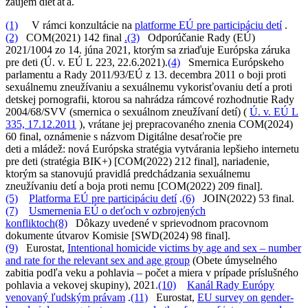
záujem dieťaťa.
(1)
V rámci konzultácie na
platforme EÚ pre participáciu detí
.
(2)
COM(2021) 142 final
.
(3)
Odporúčanie Rady (EÚ)
2021/1004 zo 14. júna 2021, ktorým sa zriaďuje Európska záruka
pre deti (Ú. v. EÚ L 223, 22.6.2021).
(4)
Smernica Európskeho
parlamentu a Rady 2011/93/EÚ z 13. decembra 2011 o boji proti
sexuálnemu zneužívaniu a sexuálnemu vykorisťovaniu detí a proti
detskej pornografii, ktorou sa nahrádza rámcové rozhodnutie Rady
2004/68/SVV (smernica o sexuálnom zneužívaní detí) (
Ú. v. EÚ L
335, 17.12.2011
), vrátane jej prepracovaného znenia COM(2024)
60 final, oznámenie s názvom Digitálne desaťročie pre
deti a mládež: nová Európska stratégia vytvárania lepšieho internetu
pre deti (stratégia BIK+) [COM(2022) 212 final], nariadenie,
ktorým sa stanovujú pravidlá predchádzania sexuálnemu
zneužívaniu detí a boja proti nemu [COM(2022) 209 final].
(5)
Platforma EÚ pre participáciu detí
.
(6)
JOIN(2022) 53 final.
(7)
Usmernenia EÚ o deťoch v ozbrojených
konfliktoch
(8)
Dôkazy uvedené v sprievodnom pracovnom
dokumente útvarov Komisie [SWD(2024) 98 final].
(9)
Eurostat,
Intentional homicide victims by age and sex – number
and rate for the relevant sex and age group
(Obete úmyselného
zabitia podľa veku a pohlavia – počet a miera v prípade príslušného
pohlavia a vekovej skupiny), 2021.
(10)
Kanál Rady Európy
venovaný ľudským právam
.
(11)
Eurostat,
EU survey on gender-