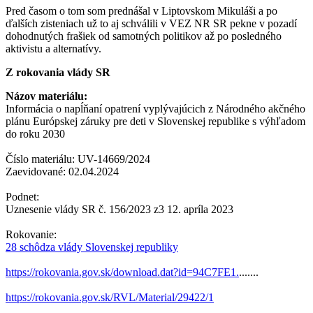
Pred časom o tom som prednášal v Liptovskom Mikuláši a po
ďalších zisteniach už to aj schválili v VEZ NR SR pekne v pozadí
dohodnutých frašiek od samotných politikov až po posledného
aktivistu a alternatívy.
Z rokovania vlády SR
Názov materiálu:
Informácia o napĺňaní opatrení vyplývajúcich z Národného akčného
plánu Európskej záruky pre deti v Slovenskej republike s výhľadom
do roku 2030
Číslo materiálu:
UV-14669/2024
Zaevidované:
02.04.2024
Podnet:
Uznesenie vlády SR č. 156/2023 z3 12. apríla 2023
Rokovanie:
28 schôdza vlády Slovenskej republiky
https://rokovania.gov.sk/download.dat?id=94C7FE1.
.......
https://rokovania.gov.sk/RVL/Material/29422/1