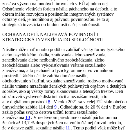
zostáva výzvou na mnohých úrovniach v EÚ aj mimo nej.
Odstránenie všetkých foriem násilia páchaného na deťoch, a to
okrem iného rozvojom a posilnením integrovaných systémov
ochrany detí, je morálnou aj právnou povinnosťou. Je to aj
strategická investícia do budúcnosti našej spoločnosti.
OCHRANA DETÍ: NALIEHAVÁ POVINNOSŤ I
STRATEGICKÁ INVESTÍCIA DO SPOLOČNOSTI
Násilie môže mať mnoho podôb a zahŕňať všetky formy fyzického
alebo psychického násilia, zraňovania alebo zneužívania,
zanedbávania alebo nedbanlivého zaobchádzania, zlého
zaobchádzania alebo vykorisťovania vrátane sexuálneho
zneužívania, a to páchaného fyzicky, online či vo virtuálnom
prostredí. Takéto násilie zahŕňa domáce násilie,
obchodovanie s ľuďmi, sexuálne zneužívanie, rodovo motivované
násilie vrátane mrzačenia ženských pohlavných orgánov a detských
sobášov, ako aj všetky formy šikanovania a telesných trestov. Deti
sú zároveň vystavené diskriminácii a neznášanlivosti, a to
aj v digitálnom prostredí
8
. V roku 2021 sa v celej EÚ stalo obeťou
úmyselného zabitia 114 detí
9
. Odhaduje sa, že 20 % detí v Európe
zažilo počas svojho detstva určitú formu sexuálneho
zneužívania
10
. V nedávnom prieskume o násilí páchanom na
ženách až 13,7 % dospelých žien na vnútroštátnej úrovni uviedlo,
že v detstve zažili sexuálne násilie
11
. Tento podiel však môže byť