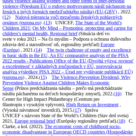
based violence against women and other forms of inter-personal
violence (Prieskum EÚ o rodovo motivovanom násilí páchanom na
ženách a iných formách medziľudského násilia) (EU-GBV)
, 2022.
(12)
Nulová tolerancia voči mrzačeniu ženských pohlavných
orgánov (europa.eu)
.
(13)
UNICEF,
The State of the World’s
Children 2021:
On My Mind – Promoting, protecting and caring for
children’s mental health, Regional brief
(Situácia detí vo
svete v roku 2021 – Na čo myslím – Podpora a ochrana duševného
zdravia detí a starostlivosť oň, regionálny prehľad)
Europe
(Európa)
, 2021.
(14)
The twin challenge of equity and excellence
in basic skills in the EU, An EU comparative analysis of the PISA
2022 results - Publications Office of the EU (Dvojitá výzva: rovnosť
a excelentnosť v základných zručnostiach v EÚ, porovnávacia
analýza výsledkov PISA 2022 – Úrad pre vydávanie publikácií EÚ)
(europa.eu)
, 2024.
(15)
The Violence-Prevention Dividend, Why
Preventing Violence Against Children Makes Economic
Sense
(Prínos predchádzania násiliu – prečo má predchádzanie
násiliu páchanému na deťoch hospodársky zmysel), 2022.
(16)
The
Center for High Impact Philanthropy (Centrum pre
filantropiu s vysokým vplyvom),
High Return on Investment
,
(Vysoká návratnosť investícií), 2015.
(17)
Správa
UNICEF s názvom State of the World’s Children (Stav detí sveta)
2021,
Europe regional brief
(Európsky regionálny prehľad).
(18)
C.
Clarke, a kol. (2022),
The economic costs of childhood socio-
economic disadvantage in European OECD countries (Hospodárske