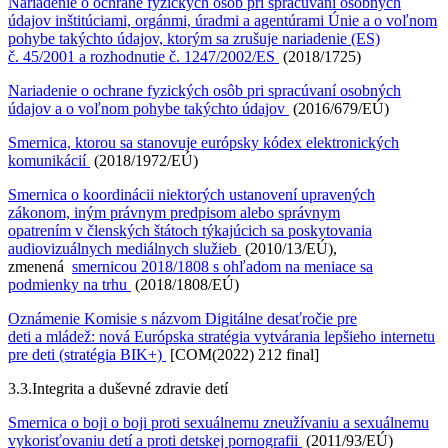
Nariadenie o ochrane fyzických osôb pri spracúvaní osobných
údajov inštitúciami, orgánmi, úradmi a agentúrami Únie a o voľnom
pohybe takýchto údajov, ktorým sa zrušuje nariadenie (ES)
č. 45/2001 a rozhodnutie č. 1247/2002/ES
(2018/1725)
Nariadenie o ochrane fyzických osôb pri spracúvaní osobných
údajov a o voľnom pohybe takýchto údajov
(2016/679/EÚ)
Smernica, ktorou sa stanovuje európsky kódex elektronických
komunikácií
(2018/1972/EÚ)
Smernica o koordinácii niektorých ustanovení upravených
zákonom, iným právnym predpisom alebo správnym
opatrením v členských štátoch týkajúcich sa poskytovania
audiovizuálnych mediálnych služieb
(2010/13/EÚ),
zmenená
smernicou 2018/1808 s ohľadom na meniace sa
podmienky na trhu
(2018/1808/EÚ)
Oznámenie Komisie s názvom Digitálne desaťročie pre
deti a mládež: nová Európska stratégia vytvárania lepšieho internetu
pre deti (stratégia BIK+)
[COM(2022) 212 final]
3.3.
Integrita a duševné zdravie detí
Smernica o boji o boji proti sexuálnemu zneužívaniu a sexuálnemu
vykorisťovaniu detí a proti detskej pornografii
(2011/93/EÚ)