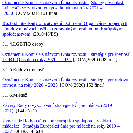
Oznámenie Komisie s názvom Únia rovnosti:
Stratégia v oblasti
práv osôb so zdravotným postihnutím na roky 2021 –
2030
[COM(2021) 101 final]
Rozhodnutie Rady o uzatvorení Dohovoru Organizácie Spojených
národov o právach osôb so zdravotným postihnutím Európskym
spoločenstvom
(2010/48/ES)
3.1.4.
LGBTIQ osoby
Oznámenie Komisie s názvom Únia rovnosti:
stratégia pre rovnosť
LGBTIQ osôb na roky 2020 – 2025
[COM(2020) 698 final]
3.1.5.
Rodová rovnosť
Oznámenie Komisie s názvom Únia rovnosti:
stratégia pre rodovú
rovnosť na roky 2020 – 2025
[COM(2020) 152 final]
3.1.6.
Mládež
Závery Rady o vykonávaní stratégie EÚ pre mládež (2019 –
2021)
(14427/21)
Uznesenie Rady o rámci pre európsku spoluprácu v oblasti
mládeže:
Stratégia Európskej únie pre mládež na roky 2019 –
2027
(2018/C 456/01)