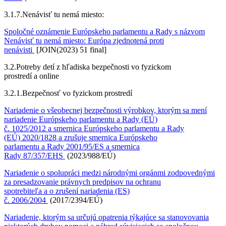
3.1.7.
Nenávisť tu nemá miesto:
Spoločné oznámenie Európskeho parlamentu a Rady s názvom
Nenávisť tu nemá miesto: Európa zjednotená proti
nenávisti
[JOIN(2023) 51 final]
3.2.
Potreby detí z hľadiska bezpečnosti vo fyzickom
prostredí a online
3.2.1.
Bezpečnosť vo fyzickom prostredí
Nariadenie o všeobecnej bezpečnosti výrobkov, ktorým sa mení
nariadenie Európskeho parlamentu a Rady (EÚ)
č. 1025/2012 a smernica Európskeho parlamentu a Rady
(EÚ) 2020/1828 a zrušuje smernica Európskeho
parlamentu a Rady 2001/95/ES a smernica
Rady 87/357/EHS
(2023/988/EÚ)
Nariadenie o spolupráci medzi národnými orgánmi zodpovednými
za presadzovanie právnych predpisov na ochranu
spotrebiteľa a o zrušení nariadenia (ES)
č. 2006/2004
(2017/2394/EÚ)
Nariadenie, ktorým sa určujú opatrenia týkajúce sa stanovovania