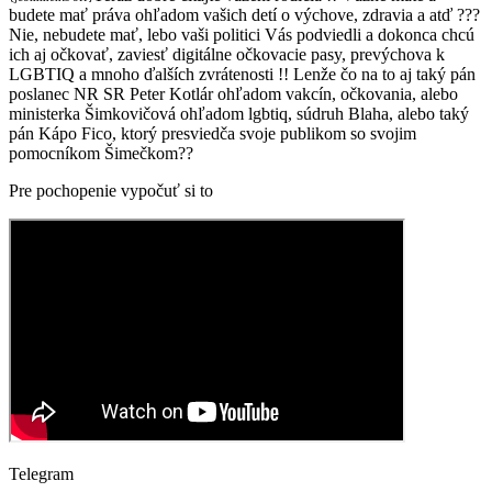
budete mať práva ohľadom vašich detí o výchove, zdravia a atď ???
Nie, nebudete mať, lebo vaši politici Vás podviedli a dokonca chcú
ich aj očkovať, zaviesť digitálne očkovacie pasy, prevýchova k
LGBTIQ a mnoho ďalších zvrátenosti !! Lenže čo na to aj taký pán
poslanec NR SR Peter Kotlár ohľadom vakcín, očkovania, alebo
ministerka Šimkovičová ohľadom lgbtiq, súdruh Blaha, alebo taký
pán Kápo Fico, ktorý presviedča svoje publikom so svojim
pomocníkom Šimečkom??
Pre pochopenie vypočuť si to
Telegram