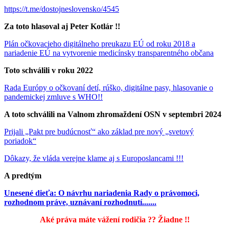
https://t.me/dostojneslovensko/4545
Za toto hlasoval aj Peter Kotlár !!
Plán očkovacieho digitálneho preukazu EÚ od roku 2018 a
nariadenie EÚ na vytvorenie medicínsky transparentného občana
Toto schválili v roku 2022
Rada Európy o očkovaní detí, rúško, digitálne pasy, hlasovanie o
pandemickej zmluve s WHO!!
A toto schválili na Valnom zhromaždení OSN v septembri 2024
Prijali „Pakt pre budúcnosť“ ako základ pre nový „svetový
poriadok“
Dôkazy, že vláda verejne klame aj s Europoslancami !!!
A predtým
Unesené dieťa: O návrhu nariadenia Rady o právomoci,
rozhodnom práve, uznávaní rozhodnutí.......
Aké práva máte vážení rodičia ?? Žiadne !!