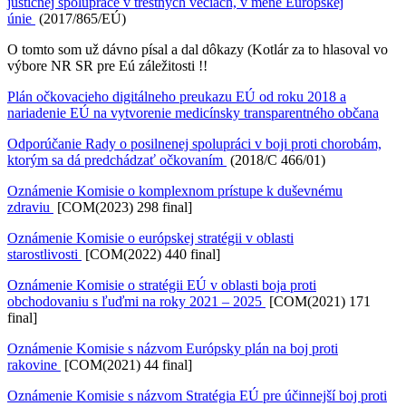
justičnej spolupráce v trestných veciach, v mene Európskej
únie
(2017/865/EÚ)
O tomto som už dávno písal a dal dôkazy (Kotlár za to hlasoval vo
výbore NR SR pre Eú záležitosti !!
Plán očkovacieho digitálneho preukazu EÚ od roku 2018 a
nariadenie EÚ na vytvorenie medicínsky transparentného občana
Odporúčanie Rady o posilnenej spolupráci v boji proti chorobám,
ktorým sa dá predchádzať očkovaním
(2018/C 466/01)
Oznámenie Komisie o komplexnom prístupe k duševnému
zdraviu
[COM(2023) 298 final]
Oznámenie Komisie o európskej stratégii v oblasti
starostlivosti
[COM(2022) 440 final]
Oznámenie Komisie o stratégii EÚ v oblasti boja proti
obchodovaniu s ľuďmi na roky 2021 – 2025
[COM(2021) 171
final]
Oznámenie Komisie s názvom Európsky plán na boj proti
rakovine
[COM(2021) 44 final]
Oznámenie Komisie s názvom Stratégia EÚ pre účinnejší boj proti