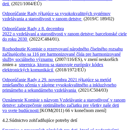
deti
(2021/1004/EÚ)
Odporúčanie Rady týkajúce sa vysokokvalitných systémov
vzdelávania a starostlivosti v ranom detstve
(2019/C 189/02)
Odporúčanie Rady z 8. decembra
2022 o vzdelávaní a starostlivosti v ranom detstve: barcelonské ciele
do roku 2030
(2022/C484/01).
Rozhodnutie Komisie o rezervovaní národného číselného rozsahu
začínajúceho sa 116 pre harmonizované čísla pre harmonizované
služby sociálneho významu
(2007/116/ES), v znení neskorších
zmien a
smernica, ktorou sa stanovuje európsky kódex
elektronických komunikácií
(2018/1972/EÚ)
Odporúčanie Rady z 29. novembra 2021 týkajúce sa metód
zmiešaného učenia v záujme vysokokvalitného a inkluzívneho
primárneho a sekundárneho vzdelávania
(2021/C504/03)
Oznámenie Komisie s názvom Vzdelávanie a starostlivosť v ranom
detstve: zabezpečenie optimálneho začiatku pre všetky naše deti
vo svete budúcnosti
[KOM(2011) 66 v konečnom znení]
4.2.
Súdnictvo zohľadňujúce potreby detí