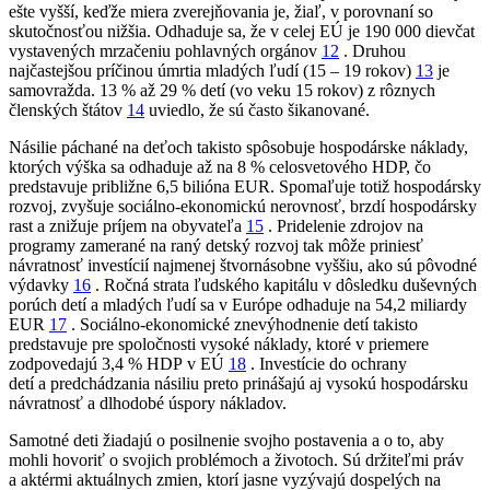
ešte vyšší, keďže miera zverejňovania je, žiaľ, v porovnaní so
skutočnosťou nižšia. Odhaduje sa, že v celej EÚ je 190 000 dievčat
vystavených mrzačeniu pohlavných orgánov
12
. Druhou
najčastejšou príčinou úmrtia mladých ľudí (15 – 19 rokov)
13
je
samovražda. 13 % až 29 % detí (vo veku 15 rokov) z rôznych
členských štátov
14
uviedlo, že sú často šikanované.
Násilie páchané na deťoch takisto spôsobuje hospodárske náklady,
ktorých výška sa odhaduje až na 8 % celosvetového HDP, čo
predstavuje približne 6,5 bilióna EUR. Spomaľuje totiž hospodársky
rozvoj, zvyšuje sociálno-ekonomickú nerovnosť, brzdí hospodársky
rast a znižuje príjem na obyvateľa
15
. Pridelenie zdrojov na
programy zamerané na raný detský rozvoj tak môže priniesť
návratnosť investícií najmenej štvornásobne vyššiu, ako sú pôvodné
výdavky
16
. Ročná strata ľudského kapitálu v dôsledku duševných
porúch detí a mladých ľudí sa v Európe odhaduje na 54,2 miliardy
EUR
17
. Sociálno-ekonomické znevýhodnenie detí takisto
predstavuje pre spoločnosti vysoké náklady, ktoré v priemere
zodpovedajú 3,4 % HDP v EÚ
18
. Investície do ochrany
detí a predchádzania násiliu preto prinášajú aj vysokú hospodársku
návratnosť a dlhodobé úspory nákladov.
Samotné deti žiadajú o posilnenie svojho postavenia a o to, aby
mohli hovoriť o svojich problémoch a životoch. Sú držiteľmi práv
a aktérmi aktuálnych zmien, ktorí jasne vyzývajú dospelých na