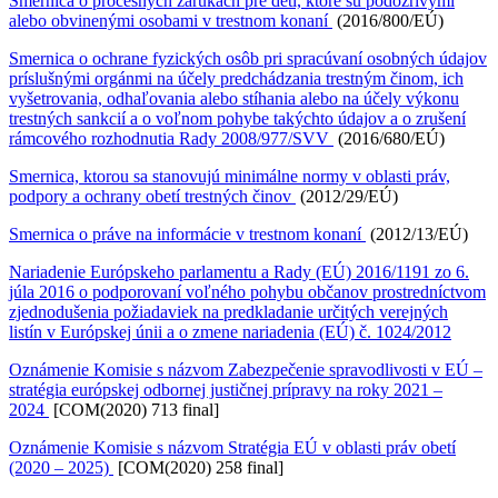
Smernica o procesných zárukách pre deti, ktoré sú podozrivými
alebo obvinenými osobami v trestnom konaní
(2016/800/EÚ)
Smernica o ochrane fyzických osôb pri spracúvaní osobných údajov
príslušnými orgánmi na účely predchádzania trestným činom, ich
vyšetrovania, odhaľovania alebo stíhania alebo na účely výkonu
trestných sankcií a o voľnom pohybe takýchto údajov a o zrušení
rámcového rozhodnutia Rady 2008/977/SVV
(2016/680/EÚ)
Smernica, ktorou sa stanovujú minimálne normy v oblasti práv,
podpory a ochrany obetí trestných činov
(2012/29/EÚ)
Smernica o práve na informácie v trestnom konaní
(2012/13/EÚ)
Nariadenie Európskeho parlamentu a Rady (EÚ) 2016/1191 zo 6.
júla 2016 o podporovaní voľného pohybu občanov prostredníctvom
zjednodušenia požiadaviek na predkladanie určitých verejných
listín v Európskej únii a o zmene nariadenia (EÚ) č. 1024/2012
Oznámenie Komisie s názvom Zabezpečenie spravodlivosti v EÚ –
stratégia európskej odbornej justičnej prípravy na roky 2021 –
2024
[COM(2020) 713 final]
Oznámenie Komisie s názvom Stratégia EÚ v oblasti práv obetí
(2020 – 2025)
[COM(2020) 258 final]