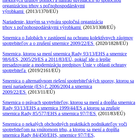
niektorých druhov pomoci a náhrad súvisiacich so spoločnou
organizáciou trhov s poľnohospodárskymi
výrobkami
(2013/1370/EÚ)
Nariadenie, ktorým sa vytvára spoločná organizácia
trhov s poľnohospodárskymi výrobkami
(2013/1308/EÚ)
Smernica o žalobách v zastúpení na ochranu kolektívnych záujmov
spotrebiteľov a o zrušení smernice 2009/22/ES
(2020/1828/EÚ)
Smernica, ktorou sa mení smernica Rady 93/13/EHS a smernice
98/6/ES, 2005/29/ES a 2011/83/EÚ, pokiaľ ide o lepšie
presadzovanie a modernizáciu predpisov Únie v oblasti ochrany
spotrebiteľa
(2019/2161/EÚ)
Smernica o alternatívnom riešení spotrebiteľských sporov, ktorou sa
mení nariadenie (ES) č. 2006/2004 a smernica
2009/22/ES
(2013/11/EÚ)
Smernica o právach spotrebiteľov, ktorou sa mení a dopĺňa smernica
Rady 93/13/EHS a smernica 1999/44/ES a ktorou sa zrušuje
smernica Rady 85/577/EHS a smernica 97/7/ES
(2011/83/EÚ)
Smernica o nekalých obchodných praktikách podnikateľov voči
spotrebiteľom na vnútornom trhu, a ktorou sa mení a dopĺňa
smernica Rady 84/450/EHS, smernice 97/7/ES,