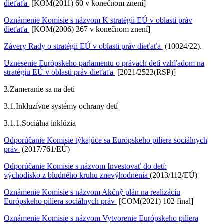
dieťaťa
[KOM(2011) 60 v konečnom znení]
Oznámenie Komisie s názvom K stratégii EÚ v oblasti práv
dieťaťa
[KOM(2006) 367 v konečnom znení]
Závery Rady o stratégii EÚ v oblasti práv dieťaťa
(10024/22).
Uznesenie Európskeho parlamentu o právach detí vzhľadom na
stratégiu EÚ v oblasti práv dieťaťa
[2021/2523(RSP)]
3.
Zameranie sa na deti
3.1.
Inkluzívne systémy ochrany detí
3.1.1.
Sociálna inklúzia
Odporúčanie Komisie týkajúce sa Európskeho piliera sociálnych
práv
(2017/761/EÚ)
Odporúčanie Komisie s názvom Investovať do detí:
východisko z bludného kruhu znevýhodnenia
(2013/112/EÚ)
Oznámenie Komisie s názvom Akčný plán na realizáciu
Európskeho piliera sociálnych práv
[COM(2021) 102 final]
Oznámenie Komisie s názvom Vytvorenie Európskeho piliera