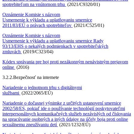
spotrebiteľom na vnútornom trhu
(2021/C9320/01)
Oznámenie Komisie s názvom
Usmernenie k výkladu a uplatňovaniu smernice
2011/83/EÚ o právach spotrebiteľov
(2021/C525/01)
Oznámenie Komisie s názvom
Usmernenie k výkladu a uplatňovaniu smernice Rady
93/13/EHS o nekalých podmienkach v spotrebiteľských
zmluvách
(2019/C323/04)
Kódex správania pre boj proti nezákonným nenávistným prejavom
online
(2016)
3.2.2.
Bezpečnosť na internete
Nariadenie o jednotnom trhu s digitálnymi
službami
(2022/2065/EÚ)
Nariadenie o dočasnej výnimke z určitých ustanovení smernice
2002/58/ES, pokiaľ ide o používanie technológií poskytovateľmi
interpersonálnych komunikačných služieb nezávislých od číslovania
na spracúvanie osobných a iných údajov na účely boja proti online
sexuálnemu zneužívaniu detí
(2021/1232/EÚ)