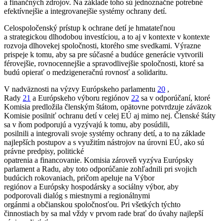
a finančných zdrojov. Na základe toho sú jednoznačne potrebné
efektívnejšie a integrovanejšie systémy ochrany detí.
Celospoločenský prístup k ochrane detí je hmatateľnou
a strategickou dlhodobou investíciou, a to aj v kontexte v kontexte
rozvoja dlhovekej spoločnosti, ktorého sme svedkami. Výrazne
prispeje k tomu, aby sa pre súčasné a budúce generácie vytvorili
férovejšie, rovnocennejšie a spravodlivejšie spoločnosti, ktoré sa
budú opierať o medzigeneračnú rovnosť a solidaritu.
V nadväznosti na výzvy Európskeho parlamentu
20
,
Rady
21
a Európskeho výboru regiónov
22
sa v odporúčaní, ktoré
Komisia predložila členským štátom, opätovne potvrdzuje záväzok
Komisie posilniť ochranu detí v celej EÚ aj mimo nej. Členské štáty
sa v ňom podporujú a vyzývajú k tomu, aby posúdili,
posilnili a integrovali svoje systémy ochrany detí, a to na základe
najlepších postupov a s využitím nástrojov na úrovni EÚ, ako sú
právne predpisy, politické
opatrenia a financovanie. Komisia zároveň vyzýva Európsky
parlament a Radu, aby toto odporúčanie zohľadnili pri svojich
budúcich rokovaniach, pričom apeluje na Výbor
regiónov a Európsky hospodársky a sociálny výbor, aby
podporovali dialóg s miestnymi a regionálnymi
orgánmi a občianskou spoločnosťou. Pri všetkých týchto
činnostiach by sa mal vždy v prvom rade brať do úvahy najlepší