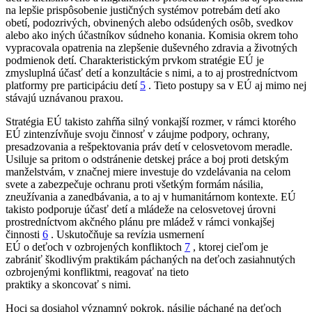
na lepšie prispôsobenie justičných systémov potrebám detí ako
obetí, podozrivých, obvinených alebo odsúdených osôb, svedkov
alebo ako iných účastníkov súdneho konania. Komisia okrem toho
vypracovala opatrenia na zlepšenie duševného zdravia a životných
podmienok detí. Charakteristickým prvkom stratégie EÚ je
zmysluplná účasť detí a konzultácie s nimi, a to aj prostredníctvom
platformy pre participáciu detí
5
. Tieto postupy sa v EÚ aj mimo nej
stávajú uznávanou praxou.
Stratégia EÚ takisto zahŕňa silný vonkajší rozmer, v rámci ktorého
EÚ zintenzívňuje svoju činnosť v záujme podpory, ochrany,
presadzovania a rešpektovania práv detí v celosvetovom meradle.
Usiluje sa pritom o odstránenie detskej práce a boj proti detským
manželstvám, v značnej miere investuje do vzdelávania na celom
svete a zabezpečuje ochranu proti všetkým formám násilia,
zneužívania a zanedbávania, a to aj v humanitárnom kontexte. EÚ
takisto podporuje účasť detí a mládeže na celosvetovej úrovni
prostredníctvom
akčného plánu pre mládež
v
rámci vonkajšej
činnosti
6
.
Uskutočňuje sa revízia usmernení
EÚ o deťoch v ozbrojených konfliktoch
7
, ktorej cieľom je
zabrániť škodlivým praktikám páchaných na deťoch zasiahnutých
ozbrojenými konfliktmi, reagovať na tieto
praktiky a skoncovať s nimi.
Hoci sa dosiahol významný pokrok, násilie páchané na deťoch