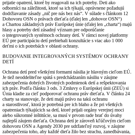
prijatie opatrení, ktoré by reagovali na ich potreby. Deti ako
odborníci na záležitosti, ktoré sa ich týkajú, oprávnene požadujú
dodržiavanie zásady „nič pre nás bez nás“. V súlade s článkom 12
Dohovoru OSN o právach dieťaťa (ďalej len „dohovor OSN“)
a Chartou základných práv Európskej únie (ďalej len „charta“) majú
hlasy a potreby detí zásadný význam pre odporúčanie
o integrovaných systémoch ochrany detí. V rámci novej platformy
EÚ pre participáciu detí prebiehali konzultácie s viac ako 1 000
deťmi o ich potrebách v oblasti ochrany.
BUDOVANIE INTEGROVANÝCH SYSTÉMOV OCHRANY
DETÍ
Ochrana detí pred všetkými formami násilia je hlavným cieľom EÚ.
Je tiež neoddeliteľne spätá s predchádzaním násiliu v záujme
zabezpečenia dobrých životných podmienok detí a rešpektovania
ich práv. Podľa článku 3 ods. 3 Zmluvy o Európskej únii (ZEÚ) si
Únia kladie za cieľ podporovať ochranu práv dieťaťa. V článku 24
charty sa stanovuje, že deti majú právo na takú ochranu
a starostlivosť, ktorá je potrebná pre ich blaho a že pri všetkých
opatreniach týkajúcich sa detí, ktoré prijali orgány verejnej moci
alebo súkromné inštitúcie, sa musí v prvom rade brať do úvahy
najlepší záujem dieťaťa. Ochrana detí je zároveň kľúčovým cieľom
dohovoru OSN a Agendy 2030 pre udržateľný rozvoj, v záujme
zabezpečenia toho, aby každé dieťa žilo bez strachu, zanedbávania,