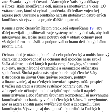
zneužívania a vykorisťovania. Alarmujúce štatistiky a dôkazy
o širokej škále zneužívania detí, násilia a zanedbávania v celej EÚ
vrátane dane, ktorú si vybrala pandémia, dôsledkov vojenskej
agresie proti Ukrajine a prudkého nárastu globálnych ozbrojených
konfliktov sú výzvou na prijatie ďalších opatrení.
Komisia preto členským štátom predkladá odporúčanie
19
, aby
ďalej rozvíjali a posilňovali svoje systémy ochrany detí tak, aby boli
integrovanejšie, lepšie riešili potreby detí v oblasti ochrany pred
všetkými formami násilia a podporovali ochranu detí ako globálnu
prioritu Únie.
Ochrana detí je otázkou, ktorá má celospoločenský a multisektorový
charakter. Zodpovednosť za ochranu detí spoločne nesie široká
škála aktérov, medzi ktorých patria verejné orgány, súkromné
subjekty, medzinárodné organizácie a organizácie občianskej
spoločnosti. Široká paleta nástrojov, ktoré majú členské štáty
k dispozícii na úrovni Únie (právne predpisy, politiky
a financovanie), aj na všetkých úrovniach správy, môže prispieť
k väčšej integrácii a stabilite systémov ochrany detí. Na
zabezpečenie účinných multidisciplinárnych reakcií naprieč
ministerstvami alebo rôznymi úrovňami kompetencií sú nevyhnutné
koordinačné mechanizmy v rámci členských štátov. Je nevyhnutné,
aby sa aktéri zhostili jasne vytýčených úloh a zabezpečili úzku
koordináciu. Výzvou je aj dostupnosť a koordinácia ľudských