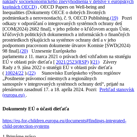
náklady socioekonomického znevýhodnenia v detstve v európskych
krajinách OECD)
, OECD Papers on Well-being and
Inequalities (Dokumenty OECE o dobrých životných
podmienkach a nerovnostiach), č. 9, OECD Publishing.
(19)
Pozri
odkazy v odporúčaní o integrovaných systémoch ochrany detí
[COM(2024) 2682 final], v jeho prílohe o kľúčovom acquis Únie,
kľúčových politických dokumentoch a informáciách o finančných
prostriedkoch týkajúcich sa systémov ochrany detí a v jeho
podpornom pracovnom dokumente útvarov Komisie [SWD(2024)
98 final].
(20)
Uznesenie Európskeho
parlamentu z 11. marca 2021 o právach detí vzhľadom na stratégiu
EÚ v oblasti práv dieťaťa [
2021/2523(RSP)
]
(21)
Závery
Rady z 9. júna 2022 o stratégii EÚ v oblasti práv dieťaťa
(
10024/22
).
(22)
Stanovisko Európskeho výboru regiónov
„Posilnenie právomocí miestnych
a
regionálnych
samospráv
v
integrovaných systémoch ochrany detí“, prijaté na
plenárnom zasadnutí 17
. a
18
. apríla
2024. Pozri:
Prehľad stanovísk
(europa.eu)
.
Dokumenty EÚ o účasti dieťaťa
https://eu-for-children.europa.eu/documents#findings-integrated-
child-protection-systems
1.
Primárne právo