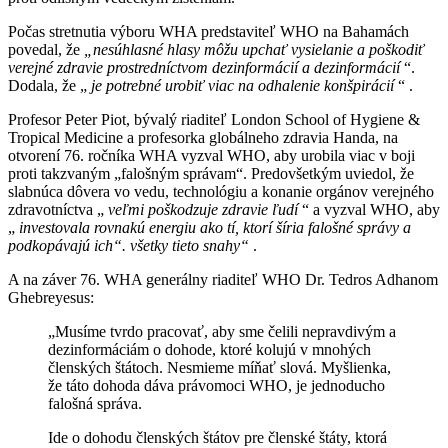
Počas stretnutia výboru WHA predstaviteľ WHO na Bahamách
povedal, že
„nesúhlasné hlasy môžu upchať vysielanie a poškodiť
verejné zdravie prostredníctvom dezinformácií a dezinformácií
“.
Dodala, že „
je potrebné urobiť viac na odhalenie konšpirácií
“ .
Profesor Peter Piot, bývalý riaditeľ London School of Hygiene &
Tropical Medicine a profesorka globálneho zdravia Handa, na
otvorení 76. ročníka WHA vyzval WHO, aby urobila viac v boji
proti takzvaným „falošným správam“. Predovšetkým uviedol, že
slabnúca dôvera vo vedu, technológiu a konanie orgánov verejného
zdravotníctva „
veľmi poškodzuje zdravie ľudí
“ a vyzval WHO, aby
„
investovala rovnakú energiu ako tí, ktorí šíria falošné správy a
podkopávajú ich“. všetky tieto snahy“
.
A na záver 76. WHA generálny riaditeľ WHO Dr. Tedros Adhanom
Ghebreyesus:
„Musíme tvrdo pracovať, aby sme čelili nepravdivým a
dezinformáciám o dohode, ktoré kolujú v mnohých
členských štátoch. Nesmieme míňať slová. Myšlienka,
že táto dohoda dáva právomoci WHO, je jednoducho
falošná správa.
Ide o dohodu členských štátov pre členské štáty, ktorá