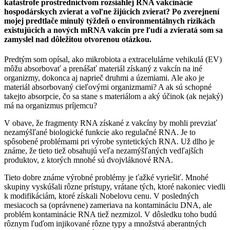
katastrofe prostredníctvom rozsiahlej RNA vakcinácie
hospodárskych zvierat a voľne žijúcich zvierat? Po zverejnení
mojej predtlače minulý týždeň o environmentálnych rizikách
existujúcich a nových mRNA vakcín pre ľudí a zvieratá som sa
zamyslel nad dôležitou otvorenou otázkou.
Predtým som opísal, ako mikrobiota a extracelulárne vehikulá (EV)
môžu absorbovať a prenášať materiál získaný z vakcín na iné
organizmy, dokonca aj naprieč druhmi a územiami. Ale ako je
materiál absorbovaný cieľovými organizmami? A ak sú schopné
takejto absorpcie, čo sa stane s materiálom a aký účinok (ak nejaký)
má na organizmus príjemcu?
V obave, že fragmenty RNA získané z vakcíny by mohli prevziať
nezamýšľané biologické funkcie ako regulačné RNA. Je to
spôsobené problémami pri výrobe syntetických RNA. Už dlho je
známe, že tieto tiež obsahujú veľa nezamýšľaných vedľajších
produktov, z ktorých mnohé sú dvojvláknové RNA.
Tieto dobre známe výrobné problémy je ťažké vyriešiť. Mnohé
skupiny vyskúšali rôzne prístupy, vrátane tých, ktoré nakoniec viedli
k modifikáciám, ktoré získali Nobelovu cenu. V posledných
mesiacoch sa (oprávnene) zameriava na kontamináciu DNA, ale
problém kontaminácie RNA tiež nezmizol. V dôsledku toho budú
rôznym ľuďom injikované rôzne typy a množstvá aberantných