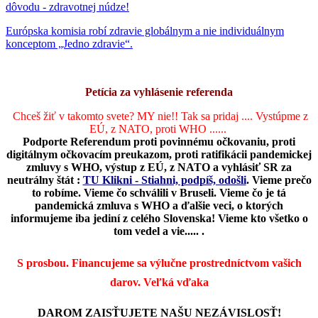
dôvodu - zdravotnej núdze!
Európska komisia robí zdravie globálnym a nie individuálnym
konceptom „Jedno zdravie“.
Petícia za vyhlásenie referenda
Chceš žiť v takomto svete? MY nie!! Tak sa pridaj .... Vystúpme z
EÚ, z NATO, proti WHO ......
Podporte Referendum proti povinnému očkovaniu, proti
digitálnym očkovacím preukazom, proti ratifikácii pandemickej
zmluvy s WHO, výstup z EÚ, z NATO a vyhlásiť SR za
neutrálny štát :
TU Klikni - Stiahni, podpíš, odošli
.
Vieme prečo
to robíme. Vieme čo schválili v Bruseli. Vieme čo je tá
pandemická zmluva s WHO a ďalšie veci, o ktorých
informujeme iba jediní z celého Slovenska! Vieme kto všetko o
tom vedel a vie..... .
S prosbou. Financujeme sa výlučne prostredníctvom vašich
darov.
Veľká vďaka
DAROM ZAISŤUJETE NAŠU NEZÁVISLOSŤ!