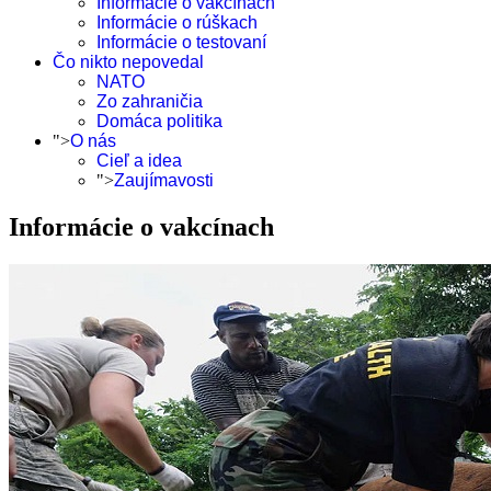
Informácie o vakcínach
Informácie o rúškach
Informácie o testovaní
Čo nikto nepovedal
NATO
Zo zahraničia
Domáca politika
">
O nás
Cieľ a idea
">
Zaujímavosti
Informácie o vakcínach