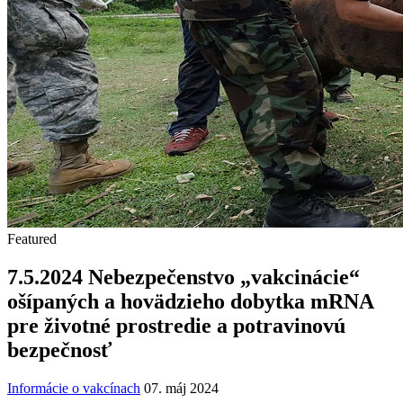
Featured
7.5.2024 Nebezpečenstvo „vakcinácie“
ošípaných a hovädzieho dobytka mRNA
pre životné prostredie a potravinovú
bezpečnosť
Informácie o vakcínach
07. máj 2024