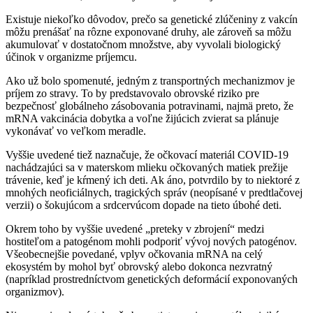
Existuje niekoľko dôvodov, prečo sa genetické zlúčeniny z vakcín
môžu prenášať na rôzne exponované druhy, ale zároveň sa môžu
akumulovať v dostatočnom množstve, aby vyvolali biologický
účinok v organizme príjemcu.
Ako už bolo spomenuté, jedným z transportných mechanizmov je
príjem zo stravy. To by predstavovalo obrovské riziko pre
bezpečnosť globálneho zásobovania potravinami, najmä preto, že
mRNA vakcinácia dobytka a voľne žijúcich zvierat sa plánuje
vykonávať vo veľkom meradle.
Vyššie uvedené tiež naznačuje, že očkovací materiál COVID-19
nachádzajúci sa v materskom mlieku očkovaných matiek prežije
trávenie, keď je kŕmený ich deti. Ak áno, potvrdilo by to niektoré z
mnohých neoficiálnych, tragických správ (neopísané v predtlačovej
verzii) o šokujúcom a srdcervúcom dopade na tieto úbohé deti.
Okrem toho by vyššie uvedené „preteky v zbrojení“ medzi
hostiteľom a patogénom mohli podporiť vývoj nových patogénov.
Všeobecnejšie povedané, vplyv očkovania mRNA na celý
ekosystém by mohol byť obrovský alebo dokonca nezvratný
(napríklad prostredníctvom genetických deformácií exponovaných
organizmov).