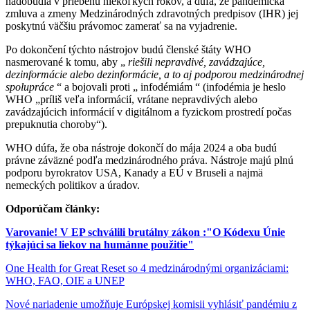
nadobudla v priebehu niekoľkých rokov, a dúfa, že pandemická
zmluva a zmeny Medzinárodných zdravotných predpisov (IHR) jej
poskytnú väčšiu právomoc zamerať sa na vyjadrenie.
Po dokončení týchto nástrojov budú členské štáty WHO
nasmerované k tomu, aby „
riešili nepravdivé, zavádzajúce,
dezinformácie alebo dezinformácie, a to aj podporou medzinárodnej
spolupráce
“ a bojovali proti „ infodémiám “ (infodémia je heslo
WHO „príliš veľa informácií, vrátane nepravdivých alebo
zavádzajúcich informácií v digitálnom a fyzickom prostredí počas
prepuknutia choroby“).
WHO dúfa, že oba nástroje dokončí do mája 2024 a oba budú
právne záväzné podľa medzinárodného práva. Nástroje majú plnú
podporu byrokratov USA, Kanady a EÚ v Bruseli a najmä
nemeckých politikov a úradov.
Odporúčam články:
Varovanie! V EP schválili brutálny zákon :"O Kódexu Únie
týkajúci sa liekov na humánne použitie"
One Health for Great Reset so 4 medzinárodnými organizáciami:
WHO, FAO, OIE a UNEP
Nové nariadenie umožňuje Európskej komisii vyhlásiť pandémiu z