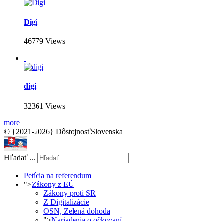
Digi
46779 Views
digi
32361 Views
more
© {2021-2026} DôstojnosťSlovenska
Hľadať ...
Petícia na referendum
">
Zákony z EÚ
Zákony proti SR
Z Digitalizácie
OSN, Zelená dohoda
">
Nariadenia o očkovaní