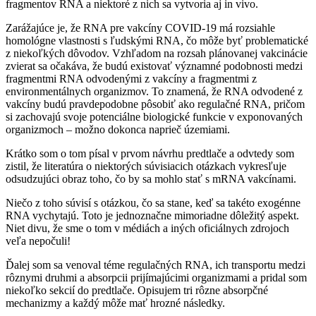
fragmentov RNA a niektoré z nich sa vytvoria aj in vivo.
Zarážajúce je, že RNA pre vakcíny COVID-19 má rozsiahle
homológne vlastnosti s ľudskými RNA, čo môže byť problematické
z niekoľkých dôvodov. Vzhľadom na rozsah plánovanej vakcinácie
zvierat sa očakáva, že budú existovať významné podobnosti medzi
fragmentmi RNA odvodenými z vakcíny a fragmentmi z
environmentálnych organizmov. To znamená, že RNA odvodené z
vakcíny budú pravdepodobne pôsobiť ako regulačné RNA, pričom
si zachovajú svoje potenciálne biologické funkcie v exponovaných
organizmoch – možno dokonca naprieč územiami.
Krátko som o tom písal v prvom návrhu predtlače a odvtedy som
zistil, že literatúra o niektorých súvisiacich otázkach vykresľuje
odsudzujúci obraz toho, čo by sa mohlo stať s mRNA vakcínami.
Niečo z toho súvisí s otázkou, čo sa stane, keď sa takéto exogénne
RNA vychytajú. Toto je jednoznačne mimoriadne dôležitý aspekt.
Niet divu, že sme o tom v médiách a iných oficiálnych zdrojoch
veľa nepočuli!
Ďalej som sa venoval téme regulačných RNA, ich transportu medzi
rôznymi druhmi a absorpcii prijímajúcimi organizmami a pridal som
niekoľko sekcií do predtlače. Opisujem tri rôzne absorpčné
mechanizmy a každý môže mať hrozné následky.