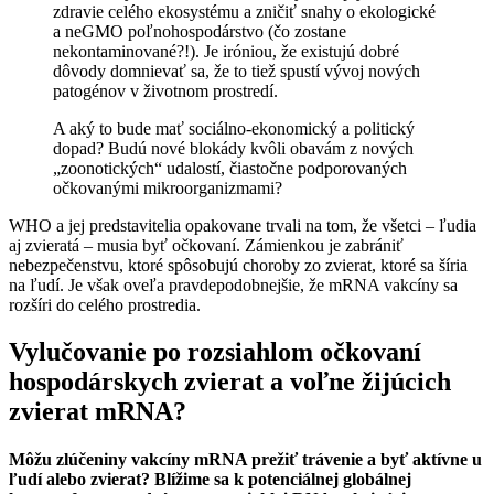
zdravie celého ekosystému a zničiť snahy o ekologické
a neGMO poľnohospodárstvo (čo zostane
nekontaminované?!). Je iróniou, že existujú dobré
dôvody domnievať sa, že to tiež spustí vývoj nových
patogénov v životnom prostredí.
A aký to bude mať sociálno-ekonomický a politický
dopad? Budú nové blokády kvôli obavám z nových
„zoonotických“ udalostí, čiastočne podporovaných
očkovanými mikroorganizmami?
WHO a jej predstavitelia opakovane trvali na tom, že všetci – ľudia
aj zvieratá – musia byť očkovaní. Zámienkou je zabrániť
nebezpečenstvu, ktoré spôsobujú choroby zo zvierat, ktoré sa šíria
na ľudí. Je však oveľa pravdepodobnejšie, že mRNA vakcíny sa
rozšíri do celého prostredia.
Vylučovanie po rozsiahlom očkovaní
hospodárskych zvierat a voľne žijúcich
zvierat mRNA?
Môžu zlúčeniny vakcíny mRNA prežiť trávenie a byť aktívne u
ľudí alebo zvierat? Blížime sa k potenciálnej globálnej