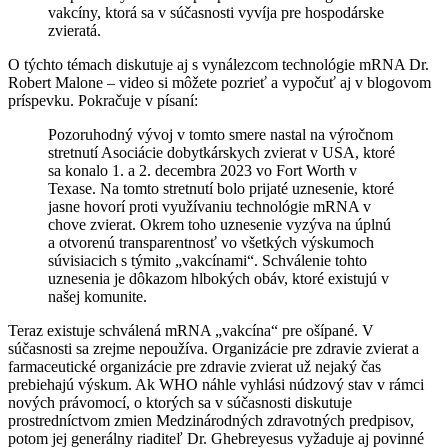
vakcíny, ktorá sa v súčasnosti vyvíja pre hospodárske
zvieratá.
O týchto témach diskutuje aj s vynálezcom technológie mRNA Dr.
Robert Malone – video si môžete pozrieť a vypočuť aj v blogovom
príspevku. Pokračuje v písaní:
Pozoruhodný vývoj v tomto smere nastal na výročnom
stretnutí Asociácie dobytkárskych zvierat v USA, ktoré
sa konalo 1. a 2. decembra 2023 vo Fort Worth v
Texase. Na tomto stretnutí bolo prijaté uznesenie, ktoré
jasne hovorí proti využívaniu technológie mRNA v
chove zvierat. Okrem toho uznesenie vyzýva na úplnú
a otvorenú transparentnosť vo všetkých výskumoch
súvisiacich s týmito „vakcínami“. Schválenie tohto
uznesenia je dôkazom hlbokých obáv, ktoré existujú v
našej komunite.
Teraz existuje schválená mRNA „vakcína“ pre ošípané. V
súčasnosti sa zrejme nepoužíva. Organizácie pre zdravie zvierat a
farmaceutické organizácie pre zdravie zvierat už nejaký čas
prebiehajú výskum. Ak WHO náhle vyhlási núdzový stav v rámci
nových právomocí, o ktorých sa v súčasnosti diskutuje
prostredníctvom zmien Medzinárodných zdravotných predpisov,
potom jej generálny riaditeľ Dr. Ghebreyesus vyžaduje aj povinné