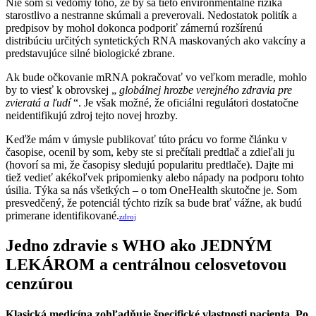
Nie som si vedomý toho, že by sa tieto environmentálne riziká
starostlivo a nestranne skúmali a preverovali. Nedostatok politík a
predpisov by mohol dokonca podporiť zámernú rozšírenú
distribúciu určitých syntetických RNA maskovaných ako vakcíny a
predstavujúce silné biologické zbrane.
Ak bude očkovanie mRNA pokračovať vo veľkom meradle, mohlo
by to viesť k obrovskej „
globálnej hrozbe verejného zdravia pre
zvieratá a ľudí
“. Je však možné, že oficiálni regulátori dostatočne
neidentifikujú zdroj tejto novej hrozby.
Keďže mám v úmysle publikovať túto prácu vo forme článku v
časopise, ocenil by som, keby ste si prečítali predtlač a zdieľali ju
(hovorí sa mi, že časopisy sledujú popularitu predtlače). Dajte mi
tiež vedieť akékoľvek pripomienky alebo nápady na podporu tohto
úsilia. Týka sa nás všetkých – o tom OneHealth skutočne je. Som
presvedčený, že potenciál týchto rizík sa bude brať vážne, ak budú
primerane identifikované.
zdroj
Jedno zdravie s WHO ako JEDNÝM
LEKÁROM a centrálnou celosvetovou
cenzúrou
Klasická medicína zohľadňuje špecifické vlastnosti pacienta. Po