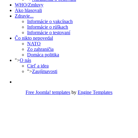
WHO/Zmluvy
Ako hlasovali
Zdravie...
Informácie o vakcínach
Informácie o rúškach
Informácie o testovaní
Čo nikto nepovedal
NATO
Zo zahraničia
Domáca politika
">
O nás
Cieľ a idea
">
Zaujímavosti
Free Joomla! templates
by
Engine Templates