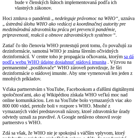
bude v členských štátoch implementovaná podľa ich
vlastných zákonov.
Hoci zmluva o pandémii „
nedeleguje právomoc na WHO“,
uznáva
„
ústrednú úlohu WHO ako vedúcej a koordinačnej autority pre
medzinárodnú zdravotnícku prácu pri prevencii pandémie,
pripravenosti, reakcii a obnove zdravotníckych systémov
“.
Zatiaľ čo títo členovia WHO protestujú proti tomu, čo považujú za
dezinformácie, samotná WHO je známa šírením očividných
dezinformácií. V centre toho je propagácia očkovania, ktorým
sa dá
podľa webu WHO údajne dosiahnuť stádová imunita
. Výzvou na
permanentné „posilňovače“ WHO zároveň potvrdzuje, že šíri
dezinformácie o stádovej imunite. Aby sme vymenovali len jeden z
mnohých príkladov.
Vďaka partnerstvám s YouTube, Facebookom a ďalšími digitálnymi
spoločnosťami, ako aj Wikipédiou získala WHO veľkú moc nad
online komunikáciou. Len na YouTube bolo vymazaných viac ako
800 000 videí, pretože boli v rozpore s WHO. Mnohé z
vymazaných videí predstavovali názory, ktoré zdravotnícke úrady
odvtedy uznali za pravdivé. A Google nedávno obnovil svoje
partnerstvo s WHO.
Zdá sa však, že WHO nie je spokojná s väčším vplyvom, ktorý