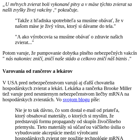
„U mŕtvych zvierat boli vykonané pitvy a v mäse týchto zvierat sa
našli zvyšky živej vakcíny
,“ pokračuje.
"Takže z hľadiska spotrebiteľa sa musíme obávať, že v
našom mäse je živý vírus, ktorý si dávame do tela."
"A ako výrobcovia sa musíme obávať o zdravie našich
zvierat..."
Potom varuje, že pumpovanie dobytka plného nebezpečných vakcín
"
nás nakoniec zničí, zničí naše stádo a celkovo zničí náš biznis
."
Varovania od rančerov a lekárov
V USA pred nebezpečenstvom varujú aj ďalší chovatelia
hospodárskych zvierat a lekári. Lekárka a rančerka Brooke Miller
tiež varuje pred nesmiernym nebezpečenstvom liečby mRNA na
hospodárskych zvieratách. Vo
svojom blogu
píše:
Nie je to tak dávno, čo som dostal e-mail od priateľa,
ktorý obsahoval materiály, o ktorých si myslím, že
predstavujú formu propagandy od skupín živočíšneho
priemyslu. Tieto materiály sú súčasťou väčšieho úsilia o
vybudovanie akceptácie medzi výrobcami
hospodárskych zvierat pre použitie technológie mRNA