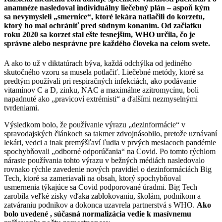
anamnéze nasledoval individuálny liečebný plán – aspoň kým
sa nevymysleli „smernice“, ktoré lekára natlačili do korzetu,
ktorý ho mal ochrániť pred súdnym konaním. Od začiatku
roku 2020 sa korzet stal ešte tesnejším, WHO určila, čo je
správne alebo nesprávne pre každého človeka na celom svete.
A ako to už v diktatúrach býva, každá odchýlka od jediného
skutočného vzoru sa musela potlačiť. Liečebné metódy, ktoré sa
predtým používali pri respiračných infekciách, ako podávanie
vitamínov C a D, zinku, NAC a maximálne azitromycínu, boli
napadnuté ako „pravicoví extrémisti“ a ďalšími nezmyselnými
tvrdeniami.
Výsledkom bolo, že používanie výrazu „dezinformácie“ v
spravodajských článkoch sa takmer zdvojnásobilo, pretože uznávaní
lekári, vedci a inak premýšľaví ľudia v prvých mesiacoch pandémie
spochybňovali „odborné odporúčania“ na Covid. Po tomto rýchlom
náraste používania tohto výrazu v bežných médiách nasledovalo
rovnako rýchle zavedenie nových pravidiel o dezinformáciách Big
Tech, ktoré sa zameriavali na obsah, ktorý spochybňoval
usmernenia týkajúce sa Covid podporované úradmi. Big Tech
zarobila veľké zisky vďaka zablokovaniu, školám, podnikom a
zatváraniu podnikov a dokonca uzavrela partnerstvá s WHO.
Ako
bolo uvedené , súčasná normalizácia vedie k masívnemu