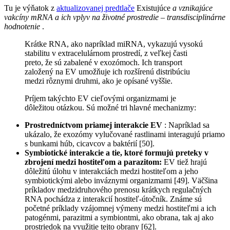
Tu je výňatok z
aktualizovanej predtlače
Existujúce
a vznikajúce
vakcíny mRNA a ich vplyv na životné prostredie – transdisciplinárne
hodnotenie
.
Krátke RNA, ako napríklad miRNA, vykazujú vysokú
stabilitu v extracelulárnom prostredí, z veľkej časti
preto, že sú zabalené v exozómoch. Ich transport
založený na EV umožňuje ich rozšírenú distribúciu
medzi rôznymi druhmi, ako je opísané vyššie.
Príjem takýchto EV cieľovými organizmami je
dôležitou otázkou. Sú možné tri hlavné mechanizmy:
Prostredníctvom priamej interakcie EV
: Napríklad sa
ukázalo, že exozómy vylučované rastlinami interagujú priamo
s bunkami húb, cicavcov a baktérií [50].
Symbiotické interakcie a tie, ktoré formujú preteky v
zbrojení medzi hostiteľom a parazitom:
EV tiež hrajú
dôležitú úlohu v interakciách medzi hostiteľom a jeho
symbiotickými alebo inváznymi organizmami [49]. Väčšina
príkladov medzidruhového prenosu krátkych regulačných
RNA pochádza z interakcií hostiteľ-útočník. Známe sú
početné príklady vzájomnej výmeny medzi hostiteľmi a ich
patogénmi, parazitmi a symbiontmi, ako obrana, tak aj ako
prostriedok na využitie tejto obrany [62].