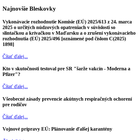
Najnovšie Bleskovky
Vykonávacie rozhodnutie Komisie (EÚ) 2025/613 z 24. marca
2025 o určitých núdzových opatreniach v súvislosti so
slintačkou a krívačkou v Maďarsku a o zrušení vykonávacieho
rozhodnutia (EÚ) 2025/496 [oznámené pod číslom C(2025)
1898]
Čítať ďalej...
Kto v skutočnosti testoval pre SR "šarže vakcín - Moderna a
Pfizer"?
Čítať ďalej...
Všeobecné zásady prevencie akútnych respiračných ochorení
pre rodičov
Čítať ďalej...
Vojnové prípravy EÚ: Plánovanie ďalšej karantény