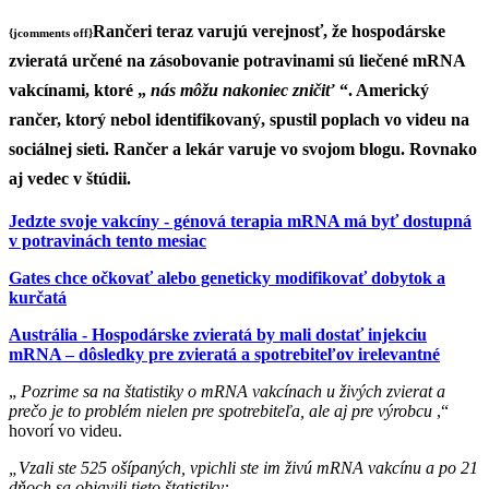
Rančeri teraz varujú verejnosť, že hospodárske
{jcomments off}
zvieratá určené na zásobovanie potravinami sú liečené mRNA
vakcínami, ktoré „
nás môžu nakoniec zničiť
“. Americký
rančer, ktorý nebol identifikovaný, spustil poplach vo videu na
sociálnej sieti. Rančer a lekár varuje vo svojom blogu. Rovnako
aj vedec v štúdii.
Jedzte svoje vakcíny - génová terapia mRNA má byť dostupná
v potravinách tento mesiac
Gates chce očkovať alebo geneticky modifikovať dobytok a
kurčatá
Austrália - Hospodárske zvieratá by mali dostať injekciu
mRNA – dôsledky pre zvieratá a spotrebiteľov irelevantné
„
Pozrime sa na štatistiky o mRNA vakcínach u živých zvierat a
prečo je to problém nielen pre spotrebiteľa, ale aj pre výrobcu
,“
hovorí vo videu.
„Vzali ste 525 ošípaných, vpichli ste im živú mRNA vakcínu a po 21
dňoch sa objavili tieto štatistiky: