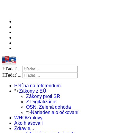
Hľadať ...
Hľadať ...
Petícia na referendum
">
Zákony z EÚ
Zákony proti SR
Z Digitalizácie
OSN, Zelená dohoda
">
Nariadenia o očkovaní
WHO/Zmluvy
Ako hlasovali
Zdravie...