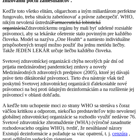
znižovaniu počtu zamestnancov .
Keďže toto všetko elitám, oligarchom a iným miliardárom perfektne
fungovalo, treba situáciu zabetónovať a právne zabezpečiť. WHO,
nikým nevolená ústredná
Farmaceutická lobistická
organizácia
Zdravotníckemu orgánu by mali byť udelené rozsiahle
právomoci, aby sa lekárske ošetrenie stalo povinným pre každého
človeka. Model sa nazýva „One Health“ a namiesto individuálne
prispôsobených terapií možno použiť iba jednu metódu liečby.
Takže JEDEN LEKÁR určuje liečbu každého človeka.
Svetovej zdravotníckej organizácii chýba necelých pár dní od
prijatia medzinárodnej pandemickej zmluvy a novely
Medzinárodných zdravotných predpisov (2005), ktoré jej dávajú
práve tieto diktátorské právomoci. Tieto dva nástroje však tiež
poskytnú Svetovej zdravotníckej organizácii ďalekosiahle nové
právomoci na boj proti údajným dezinformáciám a na rozšírenie jej
právomocí v oblasti dohľadu.
A keďže toto uchopenie moci zo strany WHO sa stretáva s čoraz
väčšou kritikou a odporom, niekoľko predstaviteľov tejto nevolenej
globálnej zdravotníckej organizácie sa rozhodlo využiť nedávne 76.
Svetové zdravotnícke zhromaždenie (WHA) (výročné zasadnutie
rozhodovacieho orgánu WHO). tvrdiť, že nesúhlasné názory
Existujú dezinformácie a požaduje sa viac opatrení, t. j.
cenzúra
,
proti odlišným vedeckým zisteniam.