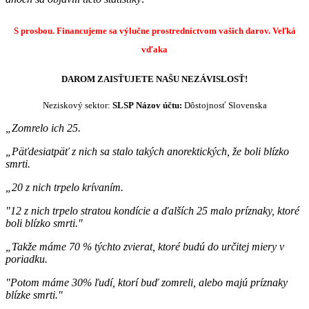
S prosbou. Financujeme sa výlučne prostredníctvom vašich darov.
Veľká
vďaka
DAROM ZAISŤUJETE NAŠU NEZÁVISLOSŤ!
Neziskový sektor:
SLSP
Názov účtu:
Dôstojnosť Slovenska
„Zomrelo ich 25.
„Päťdesiatpäť z nich sa stalo takých anorektických, že boli blízko
smrti.
„20 z nich trpelo krívaním.
"12 z nich trpelo stratou kondície a ďalších 25 malo príznaky, ktoré
boli blízko smrti."
„Takže máme 70 % týchto zvierat, ktoré budú do určitej miery v
poriadku.
"Potom máme 30% ľudí, ktorí buď zomreli, alebo majú príznaky
blízke smrti."