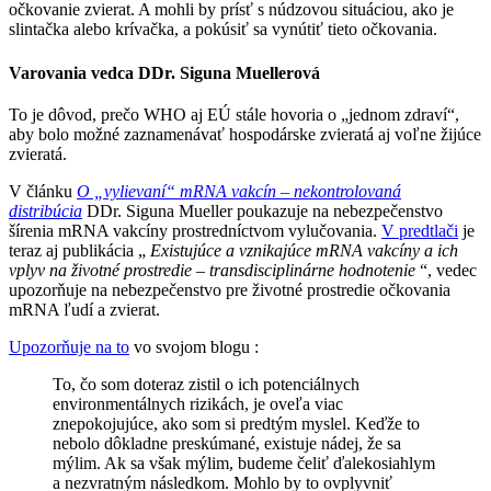
očkovanie zvierat. A mohli by prísť s núdzovou situáciou, ako je
slintačka alebo krívačka, a pokúsiť sa vynútiť tieto očkovania.
Varovania vedca DDr. Siguna Muellerová
To je dôvod, prečo WHO aj EÚ stále hovoria o „jednom zdraví“,
aby bolo možné zaznamenávať hospodárske zvieratá aj voľne žijúce
zvieratá.
V článku
O „vylievaní“ mRNA vakcín – nekontrolovaná
distribúcia
DDr. Siguna Mueller poukazuje na nebezpečenstvo
šírenia mRNA vakcíny prostredníctvom vylučovania.
V predtlači
je
teraz aj publikácia „
Existujúce a vznikajúce mRNA vakcíny a ich
vplyv na životné prostredie – transdisciplinárne hodnotenie
“, vedec
upozorňuje na nebezpečenstvo pre životné prostredie očkovania
mRNA ľudí a zvierat.
Upozorňuje na to
vo svojom blogu :
To, čo som doteraz zistil o ich potenciálnych
environmentálnych rizikách, je oveľa viac
znepokojujúce, ako som si predtým myslel. Keďže to
nebolo dôkladne preskúmané, existuje nádej, že sa
mýlim. Ak sa však mýlim, budeme čeliť ďalekosiahlym
a nezvratným následkom. Mohlo by to ovplyvniť