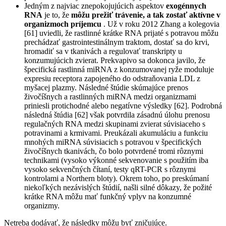
Jedným z najviac znepokojujúcich aspektov
exogénnych
RNA
je to, že
môžu prežiť trávenie, a tak zostať aktívne v
organizmoch príjemcu
. Už v roku 2012 Zhang a kolegovia
[61] uviedli, že rastlinné krátke RNA prijaté s potravou môžu
prechádzať gastrointestinálnym traktom, dostať sa do krvi,
hromadiť sa v tkanivách a regulovať transkripty u
konzumujúcich zvierat. Prekvapivo sa dokonca javilo, že
špecifická rastlinná miRNA z konzumovanej ryže moduluje
expresiu receptora zapojeného do odstraňovania LDL z
myšacej plazmy. Následné štúdie skúmajúce prenos
živočíšnych a rastlinných miRNA medzi organizmami
priniesli protichodné alebo negatívne výsledky [62]. Podrobná
následná štúdia [62] však potvrdila zásadnú úlohu prenosu
regulačných RNA medzi skupinami zvierat súvisiaceho s
potravinami a krmivami. Preukázali akumuláciu a funkciu
mnohých miRNA súvisiacich s potravou v špecifických
živočíšnych tkanivách, čo bolo potvrdené tromi rôznymi
technikami (vysoko výkonné sekvenovanie s použitím iba
vysoko sekvenčných čítaní, testy qRT-PCR s rôznymi
kontrolami a Northern bloty). Okrem toho, po preskúmaní
niekoľkých nezávislých štúdií, našli silné dôkazy, že požité
krátke RNA môžu mať funkčný vplyv na konzumné
organizmy.
Netreba dodávať, že následky môžu byť zničujúce.