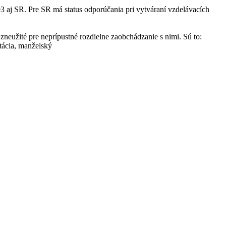
 aj SR. Pre SR má status odporúčania pri vytváraní vzdelávacích
zneužité pre neprípustné rozdielne zaobchádzanie s nimi. Sú to:
ntácia, manželský