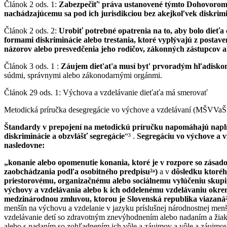
Článok 2 ods. 1:
Zabezpečiť' práva ustanovené týmto Dohovoro
nachádzajúcemu sa pod ich jurisdikciou bez akejkoľvek diskrim
Článok 2 ods. 2:
Urobiť potrebné opatrenia na to, aby bolo dieťa
formami diskriminácie alebo trestania, ktoré vyplývajú z postave
názorov alebo presvedčenia jeho rodičov, zákonných zástupcov a
Článok 3 ods. 1 :
Záujem diet'at'a musí byt' prvoradým hľadisko
súdmi, správnymi alebo zákonodarnými orgánmi.
Článok 29 ods. 1: Výchova a vzdelávanie dieťaťa má smerovať
Metodická príručka desegregácie vo výchove a vzdelávaní (MŠVVa
Štandardy v prepojení na metodickú príručku napomáhajú napln
diskriminácie a obzvlášť segregácie
“³ .
Segregáciu vo výchove a v
nasledovne:
„konanie alebo opomenutie konania, ktoré je v rozpore so zása
zaobchádzania podľa osobitného predpisu²ᵃ)
a v
dôsledku ktoréh
priestorovému, organizačnému alebo sociálnemu vylúčeniu skupin
výchovy a vzdelávania alebo k ich oddelenému vzdelávaniu okre
medzinárodnou zmluvou, ktorou je Slovenská republika viazaná²
menšín na výchovu a vzdelanie v jazyku príslušnej národnostnej men
vzdelávanie detí so zdravotným znevýhodnením alebo nadaním a ži
alebo s nadaním so zohľadnením ich vôle a záujmov a vôle a záujmov