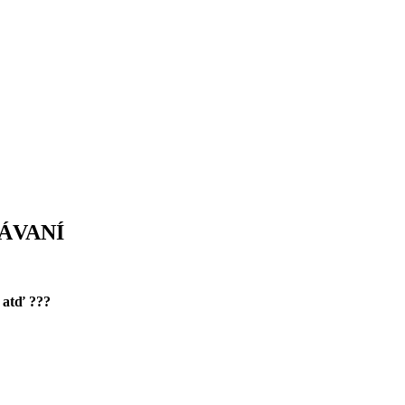
ÁVANÍ
a atď ???