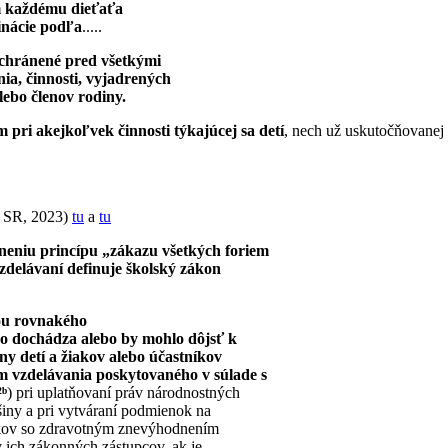
m každému dieťaťa
inácie podľa
.....
 chránené pred všetkými
nia, činnosti, vyjadrených
lebo členov rodiny.
m pri akejkoľvek činnosti
týkajúcej sa detí
, nech už uskutočňovanej
Š SR, 2023)
tu
a
tu
eniu princípu „zákazu všetkých foriem
zdelávaní definuje školský zákon
dou rovnakého
o dochádza alebo by mohlo dôjsť k
y detí a žiakov alebo účastníkov
m vzdelávania poskytovaného v súlade s
ᵇ
) pri uplatňovaní práv národnostných
šiny a pri vytváraní podmienok na
akov so zdravotným znevýhodnením
 ich zákonných zástupcov, ak je