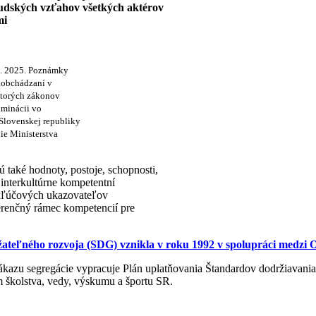
ľudských vzťahov všetkých aktérov
mi
 1. 2025. Poznámky
aobchádzaní v
ektorých zákonov
iminácii vo
 Slovenskej republiky
ie Ministerstva
jú také hodnoty, postoje, schopnosti,
 interkultúrne kompetentní
 kľúčových ukazovateľov
erenčný rámec kompetencií pre
ržateľného rozvoja (SDG) vznikla v roku 1992 v spolupráci medz
zákazu
segregácie vypracuje Plán uplatňovania Štandardov dodržiavani
 školstva, vedy, výskumu a športu SR.