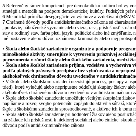
5
Referenčný rámec kompetencií pre demokratickú kultúru bol vytvore
stratégií a metodík na podporu demokratickej kultúry, I'udských práv
6
Metodická príručka desegregácie vo výchove a vzdelávaní (MŠVV
7
Chránené dôvody podľa antidiskriminačného zákona sú charakteristiky
„pohlavie, náboženské vyznanie alebo viera, rasa, príslušnosť k národ
stav a rodinný stav, farba pleti, jazyk, politické alebo iné zmýšľanie
iné postavenie alebo dôvod oznámenia kriminality alebo inej protispo
•
Škola alebo školské zariadenie organizuje a podporuje progra
mimoškolské aktivity smerujúce k vytvoreniu priaznivej sociálne
porozumenia v rámci školy alebo školského zariadenia, medzi žia
•
Škola alebo školské zariadenie prijíma, vzdeláva a vychováva 
podľa platných právnych predpisov bez vylučovania a neprípus
akéhokoľvek chráneného dôvodu uvedeného v antidiskriminačn
• V škole alebo školskom zariadení neexistujú procesy, postupy a usp
tried), ktoré vylučujú alebo neprípustne oddeľujú skupiny žiakov ale
akéhokoľvek chráneného dôvodu uvedeného v antidiskriminačnom z
• Škola alebo školské zariadenie umožňuje všetkým skupinám žiakov 
napĺňanie a rozvoj svojho potenciálu zapájali do aktivít a súťaží, ktor
škole a školskému zariadeniu sprostredkované, a aktívne ich k tomu m
• Škola alebo školské zariadenie pri hodnotení žiakov alebo posluch
na základe ich príslušnosti k niektorej sociálnej alebo etnickej skupi
dôvodu podľa antidiskriminačného zákona.