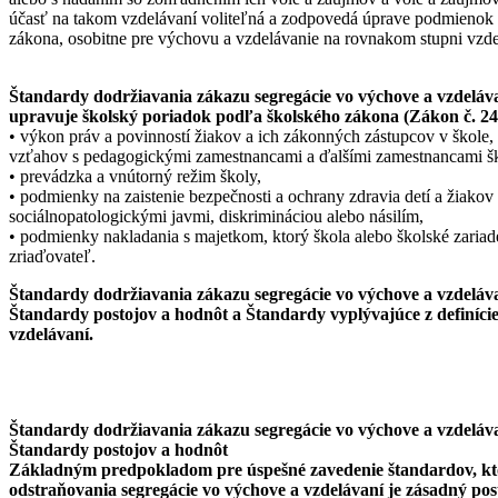
účasť na takom vzdelávaní voliteľná a zodpovedá úprave podmienok 
zákona, osobitne pre výchovu a vzdelávanie na rovnakom stupni vzde
Štandardy dodržiavania zákazu segregácie vo výchove a vzdelávan
upravuje školský poriadok podľa školského zákona (Zákon č. 245/
• výkon práv a povinností žiakov a ich zákonných zástupcov v škole
vzťahov s pedagogickými zamestnancami a ďalšími zamestnancami šk
• prevádzka a vnútorný režim školy,
• podmienky na zaistenie bezpečnosti a ochrany zdravia detí a žiakov
sociálnopatologickými javmi, diskrimináciou alebo násilím,
• podmienky nakladania s majetkom, ktorý škola alebo školské zariad
zriaďovateľ.
Štandardy dodržiavania zákazu segregácie vo výchove a vzdeláv
Štandardy postojov a hodnôt a Štandardy vyplývajúce z definície
vzdelávaní.
Štandardy dodržiavania zákazu segregácie vo výchove a vzdeláv
Štandardy postojov a hodnôt
Základným predpokladom pre úspešné zavedenie štandardov, ktor
odstraňovania segregácie vo výchove a vzdelávaní je zásadný pos