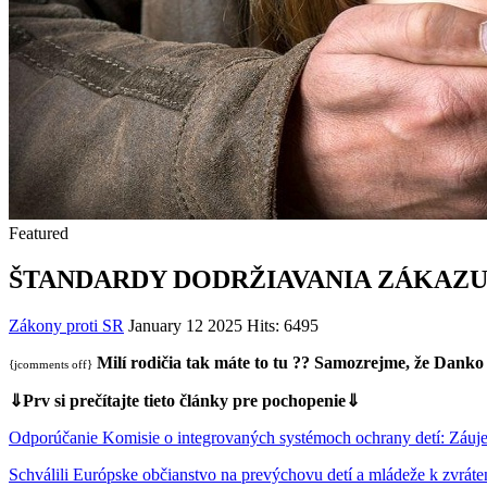
Featured
ŠTANDARDY DODRŽIAVANIA ZÁKAZU
Zákony proti SR
January 12 2025
Hits: 6495
Milí rodičia tak máte to tu ??
Samozrejme, že Danko s
{jcomments off}
⇓Prv si prečítajte tieto články pre pochopenie⇓
Odporúčanie Komisie o integrovaných systémoch ochrany detí: Záuje
Schválili Európske občianstvo na prevýchovu detí a mládeže k zvrá