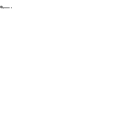
..... .