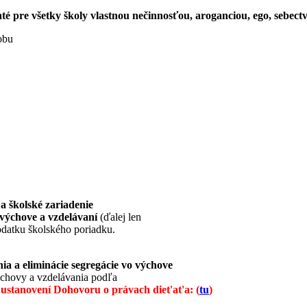
 pre všetky školy vlastnou nečinnosťou, aroganciou, ego, sebectvo,
obu
a školské zariadenie
výchove a vzdelávaní
(ďalej len
datku školského poriadku.
ia a eliminácie segregácie vo výchove
ýchovy a vzdelávania podľa
z
ustanovení Dohovoru o právach diet'at'a: (
tu
)