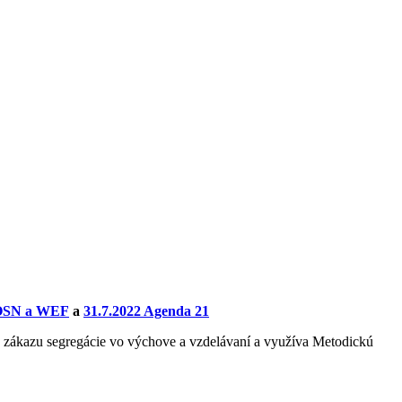
i OSN a WEF
a
31.7.2022 Agenda 21
a zákazu segregácie vo výchove a
vzdelávaní a využíva Metodickú