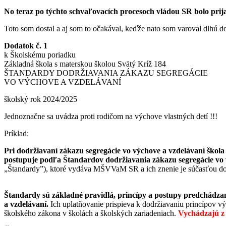
No teraz po týchto schvaľovacích procesoch vládou SR bolo prijaté
Toto som dostal a aj som to očakával, keďže nato som varoval dlhú d
Dodatok č. 1
k Školskému poriadku
Základná škola s materskou školou Svätý Kríž 184
ŠTANDARDY DODRŽIAVANIA ZÁKAZU SEGREGÁCIE
VO VÝCHOVE A VZDELÁVANÍ
školský rok 2024/2025
Jednoznačne sa uvádza proti rodičom na výchove vlastných detí !!!
Príklad:
Pri dodržiavaní zákazu segregácie vo výchove a vzdelávaní škola 
postupuje podľa Štandardov dodržiavania zákazu segregácie vo 
„Štandardy”), ktoré vydáva MŠVVaM SR a ich znenie je súčasťou do
Štandardy sú základné pravidlá, princípy a postupy predchádzan
a vzdelávaní.
Ich uplatňovanie prispieva k dodržiavaniu princípov v
školského zákona v školách a školských zariadeniach.
Vychádzajú 