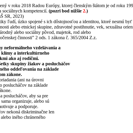
ný v roku 2018 Radou Európy, ktorej členským štátom je od roku 1993
 a sociálnych kompetencií.
(pozri bod nižšie
2.
)
aŠ SR, 2023)
 ľudí, úzko spojené s ich dôstojnosťou a identitou, ktoré nesmú byt' 
nosti alebo etnickej skupine, zdravotné postihnutie, vek, sexuálna orie
, národný alebo sociálny pôvod, majetok, rod alebo
ločenskej činnosti” 2 ods. 1 zákona č. 365/2004 Z.z.
my neformálneho vzdelávania a
j klímy a interkultúrneho
kmi ako aj rodičmi.
všetky skupiny žiakov a poslucháčov
tného oddeľovania na základe
om zákone.
oriadania (ani na úrovni
bo poslucháčov na základe
ákone.
a poslucháčov, aby sa pre
é sama organizuje, alebo sú
otivuje a podporuje.
áčov nekoná diskriminačne len
ne alebo iného chráneného