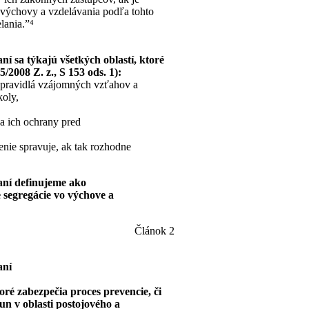
výchovy a vzdelávania podľa tohto
lania.”⁴
í sa týkajú všetkých oblastí, ktoré
2008 Z. z., S 153 ods. 1):
, pravidlá vzájomných vzťahov a
oly,
 a ich ochrany pred
enie spravuje, ak tak rozhodne
aní definujeme ako
 segregácie vo výchove a
Článok 2
aní
é zabezpečia proces prevencie, či
un v oblasti postojového a