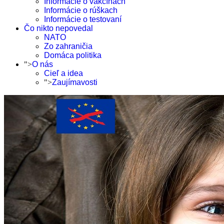
Informácie o vakcínach
Informácie o rúškach
Informácie o testovaní
Čo nikto nepovedal
NATO
Zo zahraničia
Domáca politika
">
O nás
Cieľ a idea
">
Zaujímavosti