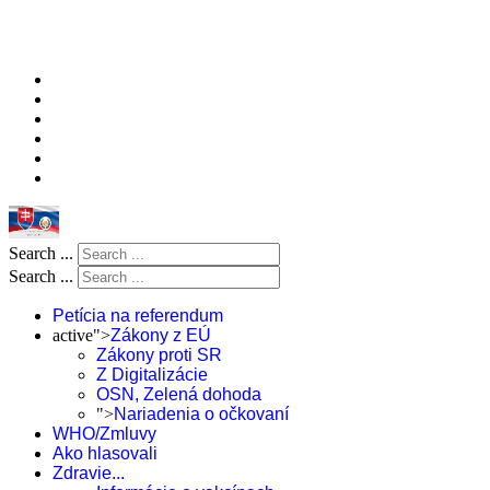
Search ...
Search ...
Petícia na referendum
active">
Zákony z EÚ
Zákony proti SR
Z Digitalizácie
OSN, Zelená dohoda
">
Nariadenia o očkovaní
WHO/Zmluvy
Ako hlasovali
Zdravie...