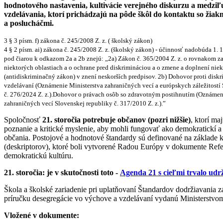
hodnotového nastavenia, kultivácie verejného diskurzu a medzi
vzdelávania, ktorí prichádzajú na pôde škôl do kontaktu so žiak
a poslucháčmi.
3 § 3 písm. f) zákona č. 245/2008 Z. z. ( školský zákon)
4 § 2 písm. ai) zákona č. 245/2008 Z. z. (školský zákon) - účinnosť nadobúda 1.
pod čiarou k odkazom 2a a 2b znejú: „2a) Zákon č. 365/2004 Z. z. o rovnakom z
niektorých oblastiach a o ochrane pred diskrimináciou a o zmene a doplnení ni
(antidiskriminačný zákon) v znení neskorších predpisov. 2b) Dohovor proti diskr
vzdelávaní (Oznámenie Ministerstva zahraničných vecí a európskych záležitostí
č. 276/2024 Z. z.).Dohovor o právach osôb so zdravotným postihnutím (Oznámen
zahraničných vecí Slovenskej republiky č. 317/2010 Z. z.).”
Spoločnosť
21. storočia potrebuje občanov (pozri nižšie)
, ktorí ma
poznanie a kritické myslenie, aby mohli fungovať ako demokratickí a
občania. Postojové a hodnotové štandardy sú definované na základe
(deskriptorov), ktoré boli vytvorené Radou Európy v dokumente Ref
demokratickú kultúru.
21. storočia: je v skutočnosti toto -
Agenda 21 s cieľmi trvalo ud
Škola a školské zariadenie pri uplatňovaní Štandardov dodržiavania 
príručku desegregácie vo výchove a
vzdelávaní vydanú Ministerstvom
Vložené v dokumente: