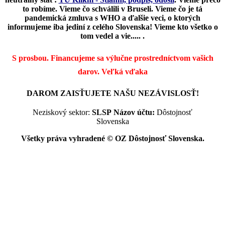
to robíme. Vieme čo schválili v Bruseli. Vieme čo je tá
pandemická zmluva s WHO a ďalšie veci, o ktorých
informujeme iba jediní z celého Slovenska! Vieme kto všetko o
tom vedel a vie..... .
S prosbou. Financujeme sa výlučne prostredníctvom vašich
darov.
Veľká vďaka
DAROM ZAISŤUJETE NAŠU NEZÁVISLOSŤ!
Neziskový sektor:
SLSP
Názov účtu:
Dôstojnosť
Slovenska
Všetky práva vyhradené © OZ Dôstojnosť Slovenska.