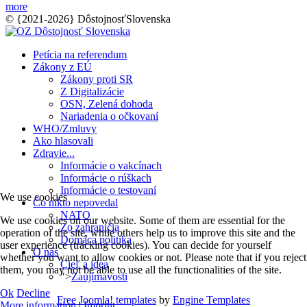
more
© {2021-2026} DôstojnosťSlovenska
Petícia na referendum
Zákony z EÚ
Zákony proti SR
Z Digitalizácie
OSN, Zelená dohoda
Nariadenia o očkovaní
WHO/Zmluvy
Ako hlasovali
Zdravie...
Informácie o vakcínach
Informácie o rúškach
Informácie o testovaní
We use cookies
Čo nikto nepovedal
NATO
We use cookies on our website. Some of them are essential for the
Zo zahraničia
operation of the site, while others help us to improve this site and the
Domáca politika
user experience (tracking cookies). You can decide for yourself
O nás
whether you want to allow cookies or not. Please note that if you reject
Cieľ a idea
them, you may not be able to use all the functionalities of the site.
">
Zaujímavosti
Ok
Decline
Free Joomla! templates
by
Engine Templates
More information
|
Imprint