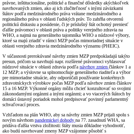
právne, inštitucionálne, politické a finančné dôsledky akýchkoľvek
navrhovaných zmien, ako aj ich zlučiteľnosť s inými záväzkami
štátov podľa medzinárodného práva vrátane medzinárodného a
regionálneho práva v oblasti ľudských práv. To zahŕňa otvorenú
politickú diskusiu a posúdenie, či je príslušný štát ochotný preniesť
ďalšie právomoci v oblasti práva a politiky verejného zdravia na
WHO, a najmä na generálneho tajomníka WHO a núdzové výbory,
ktoré sa majú zriadiť v rámci MZP počas mimoriadnej situácie v
oblasti verejného zdravia medzinárodného významu (PHEIC).
V súčasnosti prerokúvané návrhy zmien MZP predpokladajú takýto
presun, pričom sa navrhujú napr. rozšírené právomoci vyhlasovať
núdzové situácie v oblasti zdravia podľa
návrhov zmien
článkov 1 a
12 MZP; a výslovne sa splnomocňuje generálneho riaditeľa a výbor
pre mimoriadne situácie, aby odporúčali používanie konkrétnych
zdravotníckych výrobkov počas MZP podľa návrhov zmien článkov
15 a 16 MZP. Výkonné orgány môžu chcieť konzultovať so svojimi
zákonodarnými orgánmi a inými orgánmi; a vo viacerých štátoch by
domáci ústavný poriadok mohol predpisovať povinný parlamentný
schvaľovací proces.
Vzhľadom na plán WHO, aby sa návrhy zmien MZP prijali spolu s
novým návrhom
pandemickej dohody
na 77. zasadnutí WHA, sa
pridáva ďalšia vrstva zložitosti: štáty musia dôkladne vyhodnotiť,
ako budú navrhované zmeny MZP vzájomne pôsobiť s