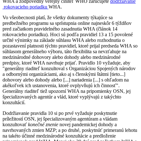
WHA a zodpovedný verejný činiteľ WHO zaručujete
dodržiavanie
rokovacieho poriadku
WHA.
Vo všeobecnosti platí, že všetky dokumenty týkajúce sa
predbežného programu sa sprístupnia online najneskôr 6 týždňov
pred začiatkom pravidelného zasadnutia WHA (článok 14
rokovacieho poriadku). Hoci sú podľa pravidiel 13 a 15 povolené
určité výnimky na základe súhlasu WHA alebo rozhodnutia o
pozastavení platnosti týchto pravidiel, ktoré prijal predseda WHA so
súhlasom generálneho výboru, táto flexibilita sa nevzťahuje na
medzinárodné dohovory alebo dohody alebo medzinárodné
predpisy, ktoré WHA navrhuje prijať. Pravidlo 10 vyžaduje, aby
"generálny riaditeľ konzultoval s Organizáciou Spojených národov
a odbornými organizáciami, ako aj s členskými štátmi [tieto...]
dohovory alebo dohody alebo [...] nariadenia [...] s ohľadom na
akékoľvek ich ustanovenia, ktoré ovplyvňujú ich činnosť".
Generálny riaditeľ tiež upozorní WHA na pripomienky OSN, jej
špecializovaných agentúr a vlád, ktoré vyplývajú z takýchto
konzultácií.
Dodržiavanie pravidla 10 si po prvé vyžaduje poskytnutie
príležitostí OSN, jej špecializovaným agentúram a vládam
konzultovať
konečné znenie
novej pandemickej dohody a
navrhovaných zmien MZP; a po druhé, poskytnúť primeranú lehotu
na takéto účinné medzinárodné konzultácie a predloženie