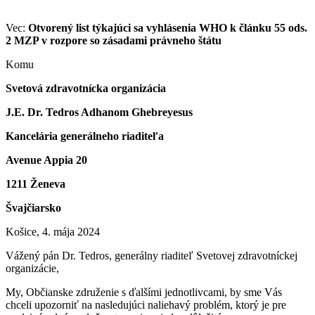
Vec:
Otvorený list týkajúci sa vyhlásenia WHO k článku 55 ods.
2 MZP v rozpore so zásadami právneho štátu
Komu
Svetová zdravotnícka organizácia
J.E. Dr. Tedros Adhanom Ghebreyesus
Kancelária generálneho riaditeľa
Avenue Appia 20
1211 Ženeva
Švajčiarsko
Košice, 4. mája 2024
Vážený pán Dr. Tedros, generálny riaditeľ Svetovej zdravotníckej
organizácie,
My, Občianske združenie s ďalšími jednotlivcami, by sme Vás
chceli upozorniť na nasledujúci naliehavý problém, ktorý je pre