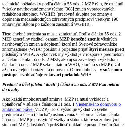
technické požiadavky podľa článku 55 ods. 2 MZP tým, že oznámil
"všetky navrhované zmeny týchto [308] zmien vypracovaných
redakčnou skupinou WGIHR [pracovná skupina pre zmeny a
doplnenia medzinárodných zdravotných predpisov] všetkým 196
zmluvným štátom po každom zasadnutí WGIHR".
Tieto chybné tvrdenia sa musia zamietnuť. Podľa článku 55 ods. 2
MZP generálny riaditeľ oznámi
MZP konečné znenie
všetkých
navrhovaných zmien a doplnení, ktoré má Svetové zdravotnícke
zhromaždenie (WHA) posúdiť a prípadne prijať
štyri mesiace pred
príslušným WHA. Akýkoľvek iný výklad je v rozpore s predmetom
a účelom článku 55 ods. 2 MZP, ako aj so zavedeným výkladom
článku 55 ods. 2 MZP sekretariátom WHO, ktorého sa MZP držal
až do uverejnenia otázok a odpovedí. Okrem toho sa
v súčasnom
postupe
nezohľadňuje
rokovací poriadok
WHA.
Predmet a účel (alebo "duch") článku 55 ods. 2 MZP sa nebral
do úvahy
Ako každá mnohostranná zmluva, MZP sa musí vykladať a
uplatňovať v súlade s článkom 31 ods. 1
Viedenského dohovoru o
zmluvnom práve
(VDZP). To si vyžaduje výklad vo svetle
predmetu a účelu ("ducha") ustanovenia. Cieľom a účelom článku
55 ods. 2 MZP je poskytnúť všetkým štátom, ktoré sú zmluvnými
stranami MZP, dostatočnú príležitosť dôkladne posúdiť vnútroštátne