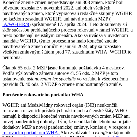
Konečné znenie zmien nepredstavuje ani 308 zmien, ktoré boli
pôvodne rozoslané v novembri 2022, ani obeh všetkých
navrhovaných zmien, ktoré vypracovali redakčné skupiny WGIHR
po každom zasadnutí WGIHR, ani návrhy zmien MZP (
A/WGIHR/8
) sprístupnené 17. apríla 2024. Tieto dokumenty sú
skôr súčasťou prebiehajúceho procesu rokovaní v rámci WGIHR, a
preto podliehajú neustálym zmenám. Ako sa uvádza v uvedenom
mandáte WGIHR, týmto procesom sa malo konečné znenie
navrhovaných zmien doručiť v januári 2024, aby sa rozoslalo
všetkým zmluvným štátom pred 77. zasadnutím WHA. WGIHR to
neurobila.
Článok 55 ods. 2 MZP jasne formuluje požiadavku 4 mesiacov.
Podľa výslovného zámeru autorov čl. 55 ods. 2 MZP je toto
ustanovenie
ustanovením lex specialis
vo vzťahu k všeobecnému
pravidlu čl. 40 ods. 2 VDZP o zmene mnohostranných zmlúv.
Porušenie rokovacieho poriadku WHA
WGIHR ani Medzivládny rokovací orgán (INB) neukončili
rokovania o svojich príslušných nástrojoch a členské štáty WHO
nemajú k dispozícii konečné verzie navrhovaných zmien MZP ani
novej pandemickej dohody. Tým, že neodkladáte lehotu na prijatie
dodatkov MZP a novej pandemickej zmluvy, konáte aj v rozpore s
rokovacím poriadkom WHA.
Ako zvolávateľ a
ex officio
tajomník