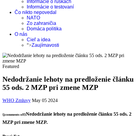
Informácie o rúškach
Informácie o testovaní
Čo nikto nepovedal
NATO
Zo zahraničia
Domáca politika
O nás
Cieľ a idea
">
Zaujímavosti
Featured
Nedodržanie lehoty na predloženie článku
55 ods. 2 MZP pri zmene MZP
WHO Zmluvy
May 05 2024
Nedodržanie lehoty na predloženie článku 55 ods. 2
{jcomments off}
MZP pri zmene MZP.