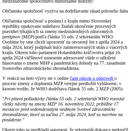
medzinárodné spoločenstvo mimoriadne dôležitý:
Občianska spoločnosť vyzýva na dodržiavanie zásad právneho štátu
Občianska spoločnosť a poslanci z krajín mimo Slovenskej
republiky opakovane naliehavo žiadali ukončenie procesných
pravidiel týkajúcich sa zmeny medzinárodných zdravotných
predpisov (MZP) podľa článku 55 ods. 2 sekretariátu WHO.
Osobitne by sme chceli upozorniť na otvorený list z apríla 2024 a
mája 2024, ktorý podpísali tisíce zainteresovaných strán z viacerých
krajín. Okrem toho parlament Holandského kráľovstva prijal 16.
apríla 2024 väčšinové uznesenie adresované vláde o odložení
hlasovania o zmene MHP a pandemickej dohody na 77. zasadnutie
Svetového zdravotníckeho zhromaždenia.
V reakcii na tieto výzvy ste v online
časti otázok a odpovedí
o
procese zmeny a doplnenia MZP verejne predložili vyhlásenie, v
ktorom tvrdíte, že WHO dodržiava článok 55 ods. 2 MZP (2005):
"
Pri plnení požiadavky článku 55 ods. 2 sekretariát WHO rozoslal
všetky návrhy na zmeny MZP 16. novembra 2022, približne 17
mesiacov pred sedemdesiatym siedmym
Svetové zdravotnícke
zhromaždenie, ktoré sa začína 27. mája 2024, keď sa navrhne na
posúdenie."
Okrem toho sa predkladá argument, že sekretariát dokonca prekročil