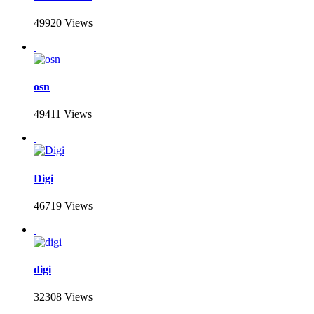
49920 Views
osn
49411 Views
Digi
46719 Views
digi
32308 Views