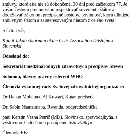
zmluvy, ktoré ešte nie sú dokončené, 30 dní pred začiatkom 77. Je
vašou čestnou povinnosťou rešpektovať suverenitu štátov a
dodržiavať zákonom predpísané postupy, povinnosť, ktorú dlhujete
zmluvným štátom a zainteresovaným hlasom z celého sveta!
S úctou váš,
Kamil Jakub chairman of the Civic Association Dôstojnosť
Slovenska
Odoslané do:
Sekretariát medzinárodných zdravotných predpisov Steven
Solomon, hlavný právny referent WHO
Členovia výkonnej rady Svetovej zdravotníckej organizácie:
Dr Hanan Mohamed Al Kuwari, Katar, predseda
Dr. Sabin Nsanzimana, Rwanda, podpredsedníčka
pani Kerstin Vesna Petrič (MD), Slovinsko, spravodajkyňa, s
výslovnou žiadosťou o postúpenie listu všetkým
Členovia EB: