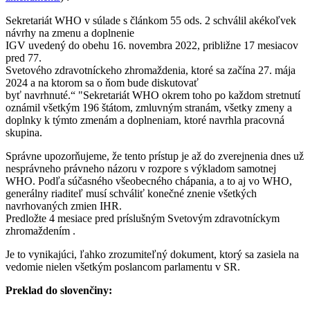
Sekretariát WHO v súlade s článkom 55 ods. 2 schválil akékoľvek
návrhy na zmenu a doplnenie
IGV uvedený do obehu 16. novembra 2022, približne 17 mesiacov
pred 77.
Svetového zdravotníckeho zhromaždenia, ktoré sa začína 27. mája
2024 a na ktorom sa o ňom bude diskutovať
byť navrhnuté.“ "
Sekretariát WHO okrem toho po každom stretnutí
oznámil všetkým 196 štátom, zmluvným stranám, všetky zmeny a
doplnky k týmto zmenám a doplneniam, ktoré navrhla pracovná
skupina.
Správne upozorňujeme, že tento prístup je až do zverejnenia dnes už
nesprávneho právneho názoru v rozpore s výkladom samotnej
WHO. Podľa súčasného všeobecného chápania, a to aj vo WHO,
generálny riaditeľ musí schváliť konečné znenie všetkých
navrhovaných zmien IHR.
Predložte 4 mesiace pred príslušným Svetovým zdravotníckym
zhromaždením .
Je to vynikajúci, ľahko zrozumiteľný dokument, ktorý sa zasiela na
vedomie nielen všetkým poslancom parlamentu v SR.
Preklad do slovenčiny: