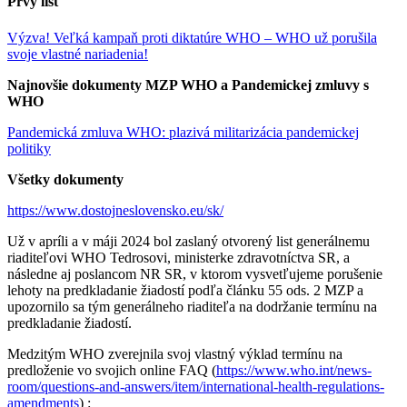
Prvý list
Výzva! Veľká kampaň proti diktatúre WHO – WHO už porušila
svoje vlastné nariadenia!
Najnovšie dokumenty MZP WHO a Pandemickej zmluvy s
WHO
Pandemická zmluva WHO: plazivá militarizácia pandemickej
politiky
Všetky dokumenty
https://www.dostojneslovensko.eu/sk/
Už v apríli a v máji 2024 bol zaslaný otvorený list generálnemu
riaditeľovi WHO Tedrosovi, ministerke zdravotníctva SR, a
následne aj poslancom NR SR, v ktorom vysvetľujeme porušenie
lehoty na predkladanie žiadostí podľa článku 55 ods. 2 MZP a
upozornilo sa tým generálneho riaditeľa na dodržanie termínu na
predkladanie žiadostí.
Medzitým WHO zverejnila svoj vlastný výklad termínu na
predloženie vo svojich online FAQ (
https://www.who.int/news-
room/questions-and-answers/item/international-health-regulations-
amendments
) :