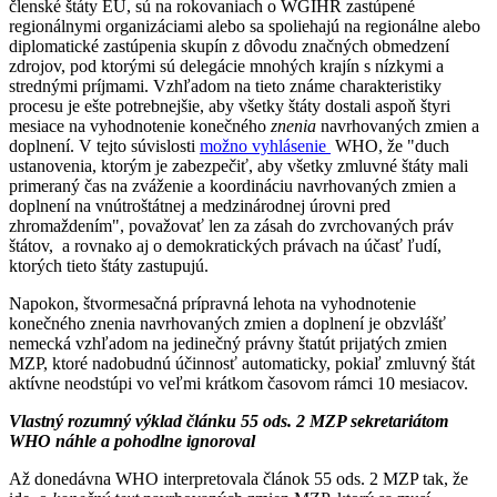
členské štáty EÚ, sú na rokovaniach o WGIHR zastúpené
regionálnymi organizáciami alebo sa spoliehajú na regionálne alebo
diplomatické zastúpenia skupín z dôvodu značných obmedzení
zdrojov, pod ktorými sú delegácie mnohých krajín s nízkymi a
strednými príjmami. Vzhľadom na tieto známe charakteristiky
procesu je ešte potrebnejšie, aby všetky štáty dostali aspoň štyri
mesiace na vyhodnotenie konečného
znenia
navrhovaných zmien a
doplnení. V tejto súvislosti
možno vyhlásenie
WHO, že "duch
ustanovenia, ktorým je zabezpečiť, aby všetky zmluvné štáty mali
primeraný čas na zváženie a koordináciu navrhovaných zmien a
doplnení na vnútroštátnej a medzinárodnej úrovni pred
zhromaždením", považovať len za zásah do zvrchovaných práv
štátov, a rovnako aj o demokratických právach na účasť ľudí,
ktorých tieto štáty zastupujú.
Napokon, štvormesačná prípravná lehota na vyhodnotenie
konečného znenia navrhovaných zmien a doplnení je obzvlášť
nemecká vzhľadom na jedinečný právny štatút prijatých zmien
MZP, ktoré nadobudnú účinnosť automaticky, pokiaľ zmluvný štát
aktívne neodstúpi vo veľmi krátkom časovom rámci 10 mesiacov.
Vlastný rozumný výklad článku 55 ods. 2 MZP sekretariátom
WHO náhle a pohodlne ignoroval
Až donedávna WHO interpretovala článok 55 ods. 2 MZP tak, že