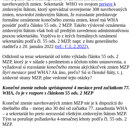
navrhovaných zmien. Sekretariát WHO vo svojom
prejave
k
zmluvným štátom, ktorý sprevádzal uverejnenie 308 navrhovaných
zmien,
neuviedol
zmluvným štátom, že rozoslanie predstavuje
formálne oznámenie konečného znenia zmien, ktoré má WHA
posúdiť podľa článku 55 ods. 2 MZP. Takéto výslovné oznámenia
zmluvným štátom však boli už predtým zavedenou administratívnou
praxou sekretariátu. Vyplýva to z iných formálnych oznámení
sekretariátu podľa čl. 55 ods. 2 MZP, napr. z listu generálneho
riaditeľa z 20. januára 2022 (
ref.: C.L.2.2022).
Odklonil sa teraz sekretariát od tohto výkladu článku 55 ods. 2
MZP, ktorý je v súlade s predmetom a účelom tohto ustanovenia, a
vyžadoval si rozoslanie
konečného znenia
akýchkoľvek zmien MZP
štyri mesiace
pred WHA? Ak áno, prečo? Sú si členské štáty, t. j.
zmluvné strany MZP, plne vedomé tejto otázky?
Konečné znenie nebolo sprístupnené 4 mesiace pred začiatkom 77.
WHA, čo je v rozpore s článkom 55 ods. 2 MZP
Konečné znenie navrhovaných zmien MZP nie je k dispozícii do
dnešného dňa – menej ako 30 dní od začiatku 77. zasadnutia WHA
– a sekretariát ho preto nerozoslal všetkým zmluvným štátom MZP.
Tým sa porušuje požiadavka 4-mesačnej lehoty podľa čl. 55 ods. 2
MZP.