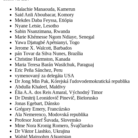
Malachie Manaouda, Kamerun
Said Anli Aboubacar, Komory
Mekdes Daba Feyssa, Etiópia
Nyane Letsie, Lesotho
Sabin Nsanzimana, Rwanda
Marie Khémesse Ngom Ndiaye, Senegal
Yawa Djatugbé Apétsianyi, Togo
Jerome X. Walcott, Barbados
pán Tovar da Silva Nunes, Brazília
Christine Harmston, Kanada
Maria Teresa Barán Wasilchuk, Paraguaj
Eric Peña Sánchez, Peru
vymenovaný za delegáta USA
Dr Jong Min Pak, Kórejská ľudovodemokratická republika
Abdulla Khaleel, Maldivy
Élia A.A. dos Reis Amaral, Východný Timor
Dr Dmitrij Leonidovič Pinevič, Bielorusko
Jonas Egebart, Dánsko
Grégory Emery, Francúzsko
Ala Nemerenco, Modovská republika
Profesor Jozef Šuvada, Slovensko
Mme Nora Kronig Romero, Švajčiarsko
Dr Viktor Liashko, Ukrajina
Wahid Majroohm Afganistan