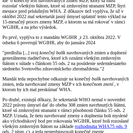
ide o
konečný text
navrhovaných zmien MZP, ktorý sa musí
rozoslať všetkým štátom, ktoré sú zmluvnými stranami MZP, štyri
mesiace pred príslušným WHA. Z dôkazov tiež vyplýva, že už v
októbri 2022 mal sekretariát jasný úmysel uplatniť tento výklad na
15-mesačný proces zmeny MZP, o ktorom sa má rokovať v rámci
WGIHR, a na jeho výsledok.
Po prvé, vyplýva to z mandátu WGIHR
z 23. októbra 2022. V
odseku 6 poverujú WGIHR, aby do januára 2024
"predložia [...] svoj
konečný balík
navrhovaných zmien a doplnení
generálnemu riaditeľstvu, ktoré ich oznámi všetkým zmluvným
štátom v súlade s článkom 55 ods. 2 na posúdenie sedemdesiateho
siedmeho Svetového zdravotníckeho zhromaždenia."2
Mandát teda nepochybne odkazuje na konečný
balík
navrhovaných
zmien, teda navrhované zmeny MZP v ich
konečnom znení
, v
ktorom by ich mal preskúmať WHA.
Po druhé, existujú dôkazy, že sekretariát WHO nemal v novembri
2022 právny úmysel dať do obehu 308 zmien navrhnutých štátmi,
ktoré sú zmluvnými stranami v rámci pôsobnosti článku 55 ods. 2
MZP. Uznala, že tieto navrhované zmeny a doplnenia boli myslené
ako východiskový bod pre rokovania WGIHR, ktoré boli rozoslané
všetkým zmluvným štátom na základe
rozhodnutia WHA75 ods. 9
ods. 2 písm. c), a teda nepredstavovali konečné znenie