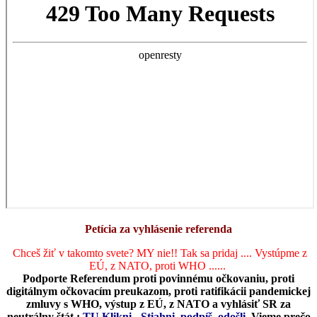
Petícia za vyhlásenie referenda
Chceš žiť v takomto svete? MY nie!! Tak sa pridaj .... Vystúpme z
EÚ, z NATO, proti WHO ......
Podporte Referendum proti povinnému očkovaniu, proti
digitálnym očkovacím preukazom, proti ratifikácii pandemickej
zmluvy s WHO, výstup z EÚ, z NATO a vyhlásiť SR za
neutrálny štát :
TU Klikni - Stiahni, podpíš, odošli
.
Vieme prečo