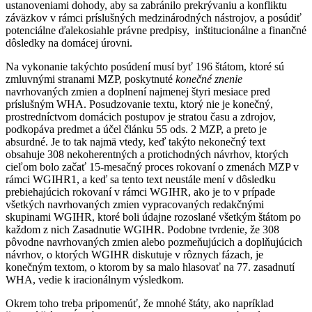
ustanoveniami dohody, aby sa zabránilo prekrývaniu a konfliktu
záväzkov v rámci príslušných medzinárodných nástrojov, a posúdiť
potenciálne ďalekosiahle právne predpisy, inštitucionálne a finančné
dôsledky na domácej úrovni.
Na vykonanie takýchto posúdení musí byť 196 štátom, ktoré sú
zmluvnými stranami MZP, poskytnuté
konečné znenie
navrhovaných zmien a doplnení najmenej štyri mesiace pred
príslušným WHA. Posudzovanie textu, ktorý nie je konečný,
prostredníctvom domácich postupov je stratou času a zdrojov,
podkopáva predmet a účel článku 55 ods. 2 MZP, a preto je
absurdné. Je to tak najmä vtedy, keď takýto nekonečný text
obsahuje 308 nekoherentných a protichodných návrhov, ktorých
cieľom bolo začať 15-mesačný proces rokovaní o zmenách MZP v
rámci WGIHR1, a keď sa tento text neustále mení v dôsledku
prebiehajúcich rokovaní v rámci WGIHR, ako je to v prípade
všetkých navrhovaných zmien vypracovaných redakčnými
skupinami WGIHR, ktoré boli údajne rozoslané všetkým štátom po
každom z nich Zasadnutie WGIHR. Podobne tvrdenie, že 308
pôvodne navrhovaných zmien alebo pozmeňujúcich a doplňujúcich
návrhov, o ktorých WGIHR diskutuje v rôznych fázach, je
konečným textom, o ktorom by sa malo hlasovať na 77. zasadnutí
WHA, vedie k iracionálnym výsledkom.
Okrem toho treba pripomenúť, že mnohé štáty, ako napríklad