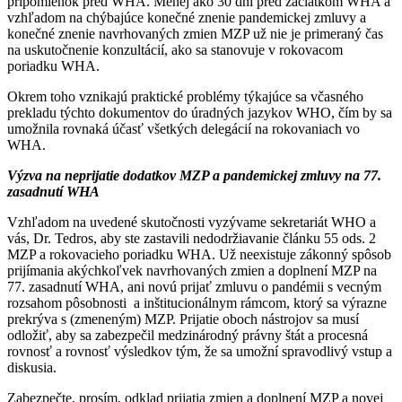
pripomienok pred WHA. Menej ako 30 dní pred začiatkom WHA a
vzhľadom na chýbajúce konečné znenie pandemickej zmluvy a
konečné znenie navrhovaných zmien MZP už nie je primeraný čas
na uskutočnenie konzultácií, ako sa stanovuje v rokovacom
poriadku WHA.
Okrem toho vznikajú praktické problémy týkajúce sa včasného
prekladu týchto dokumentov do úradných jazykov WHO, čím by sa
umožnila rovnaká účasť všetkých delegácií na rokovaniach vo
WHA.
Výzva na neprijatie dodatkov MZP a pandemickej zmluvy na 77.
zasadnutí WHA
Vzhľadom na uvedené skutočnosti vyzývame sekretariát WHO a
vás, Dr. Tedros, aby ste zastavili nedodržiavanie článku 55 ods. 2
MZP a rokovacieho poriadku WHA. Už neexistuje zákonný spôsob
prijímania akýchkoľvek navrhovaných zmien a doplnení MZP na
77. zasadnutí WHA, ani novú prijať zmluvu o pandémii s vecným
rozsahom pôsobnosti a inštitucionálnym rámcom, ktorý sa výrazne
prekrýva s (zmeneným) MZP. Prijatie oboch nástrojov sa musí
odložiť, aby sa zabezpečil medzinárodný právny štát a procesná
rovnosť a rovnosť výsledkov tým, že sa umožní spravodlivý vstup a
diskusia.
Zabezpečte, prosím, odklad prijatia zmien a doplnení MZP a novej