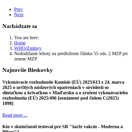
Prev
Next
Nachádzate sa
You are here:
Home
WHO/Zmluvy
Nedodržanie lehoty na predloženie článku 55 ods. 2 MZP pri
zmene MZP
Najnovšie Bleskovky
Vykonávacie rozhodnutie Komisie (EÚ) 2025/613 z 24. marca
2025 o určitých núdzových opatreniach v súvislosti so
slintačkou a krívačkou v Maďarsku a o zrušení vykonávacieho
rozhodnutia (EÚ) 2025/496 [oznámené pod číslom C(2025)
1898]
Read more ...
Kto v skutočnosti testoval pre SR "šarže vakcín - Moderna a
Pfizer"?