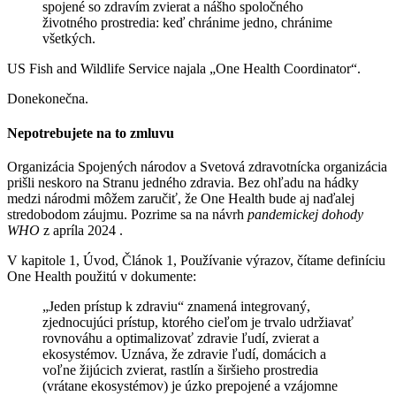
spojené so zdravím zvierat a nášho spoločného
životného prostredia: keď chránime jedno, chránime
všetkých.
US Fish and Wildlife Service najala „One Health Coordinator“.
Donekonečna.
Nepotrebujete na to zmluvu
Organizácia Spojených národov a Svetová zdravotnícka organizácia
prišli neskoro na Stranu jedného zdravia. Bez ohľadu na hádky
medzi národmi môžem zaručiť, že One Health bude aj naďalej
stredobodom záujmu. Pozrime sa na návrh
pandemickej dohody
WHO
z apríla 2024 .
V kapitole 1, Úvod, Článok 1, Používanie výrazov, čítame definíciu
One Health použitú v dokumente:
„Jeden prístup k zdraviu“ znamená integrovaný,
zjednocujúci prístup, ktorého cieľom je trvalo udržiavať
rovnováhu a optimalizovať zdravie ľudí, zvierat a
ekosystémov. Uznáva, že zdravie ľudí, domácich a
voľne žijúcich zvierat, rastlín a širšieho prostredia
(vrátane ekosystémov) je úzko prepojené a vzájomne