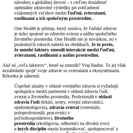
národnej a globálnej úrovni – s cieľom dosiahnuť
optimálne zdravotné výsledky pri zohľadnení
vzájomných vzťahov medzi
ľuďmi, zvieratami,
rastlinami a ich spoločným prostredím .
One Health je prístup, ktorý uznáva, že ľudské zdravie
je úzko spojené so zdravím zvierat a nášho spoločného
životného prostredia. One Health nie je novinkou, no v
posledných rokoch naberá na obrátkach.
Je to preto,
že mnohé faktory zmenili interakcie medzi ľuďmi,
zvieratami, rastlinami a naším prostredím.
Aké sú „veľa faktorov“, ktoré sa zmenili? Vraj žiadne. To jej však
nezabránilo spojiť svoje zdravie so zvieratami a ekosystémami.
Rétorika je zákerná:
Úspešné zásahy v oblasti verejného zdravia si vyžadujú
spoluprácu medzi partnermi v oblasti zdravia ľudí,
zvierat a životného prostredia. Profesionáli v
oblasti
zdravia ľudí
(lekári, sestry, verejní zdravotníci,
epidemiológovia),
zdravia zvierat
(veterinári,
poloprofesionáli, pracovníci v
poľnohospodárstve),
životného
prostredia
(ekológovia, odborníci na divokú zver)
a
iných disciplín
musia komunikovať, spolupracovať a