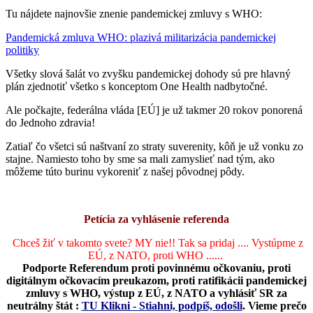
Tu nájdete najnovšie znenie pandemickej zmluvy s WHO:
Pandemická zmluva WHO: plazivá militarizácia pandemickej
politiky
Všetky slová šalát vo zvyšku pandemickej dohody sú pre hlavný
plán zjednotiť všetko s konceptom One Health nadbytočné.
Ale počkajte, federálna vláda [EÚ] je už takmer 20 rokov ponorená
do Jednoho zdravia!
Zatiaľ čo všetci sú naštvaní zo straty suverenity, kôň je už vonku zo
stajne. Namiesto toho by sme sa mali zamyslieť nad tým, ako
môžeme túto burinu vykoreniť z našej pôvodnej pôdy.
Petícia za vyhlásenie referenda
Chceš žiť v takomto svete? MY nie!! Tak sa pridaj .... Vystúpme z
EÚ, z NATO, proti WHO ......
Podporte Referendum proti povinnému očkovaniu, proti
digitálnym očkovacím preukazom, proti ratifikácii pandemickej
zmluvy s WHO, výstup z EÚ, z NATO a vyhlásiť SR za
neutrálny štát :
TU Klikni - Stiahni, podpíš, odošli
.
Vieme prečo