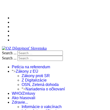
Search ...
Search ...
Petícia na referendum
">
Zákony z EÚ
Zákony proti SR
Z Digitalizácie
OSN, Zelená dohoda
">
Nariadenia o očkovaní
WHO/Zmluvy
Ako hlasovali
Zdravie...
Informácie o vakcínach