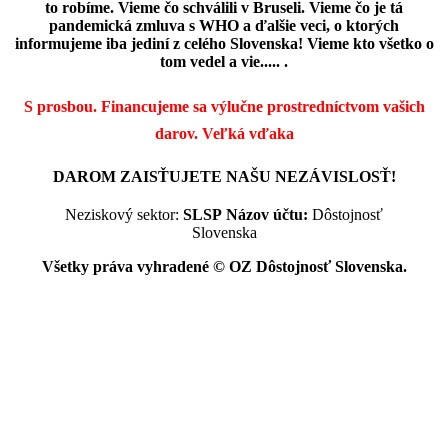
to robíme. Vieme čo schválili v Bruseli. Vieme čo je tá
pandemická zmluva s WHO a ďalšie veci, o ktorých
informujeme iba jediní z celého Slovenska! Vieme kto všetko o
tom vedel a vie..... .
S prosbou. Financujeme sa výlučne prostredníctvom vašich
darov.
Veľká vďaka
DAROM ZAISŤUJETE NAŠU NEZÁVISLOSŤ!
Neziskový sektor:
SLSP
Názov účtu:
Dôstojnosť
Slovenska
Všetky práva vyhradené © OZ Dôstojnosť Slovenska.