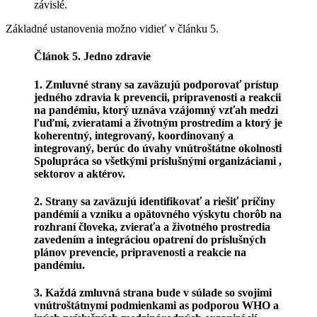
závislé.
Základné ustanovenia možno vidieť v článku 5.
Článok 5. Jedno zdravie
1. Zmluvné strany sa zaväzujú podporovať prístup
jedného zdravia k prevencii, pripravenosti a reakcii
na pandémiu, ktorý uznáva vzájomný vzťah medzi
ľuďmi, zvieratami a životným prostredím a ktorý je
koherentný, integrovaný, koordinovaný a
integrovaný, berúc do úvahy vnútroštátne okolnosti
Spolupráca so všetkými príslušnými organizáciami ,
sektorov a aktérov.
2. Strany sa zaväzujú identifikovať a riešiť príčiny
pandémií a vzniku a opätovného výskytu chorôb na
rozhraní človeka, zvieraťa a životného prostredia
zavedením a integráciou opatrení do príslušných
plánov prevencie, pripravenosti a reakcie na
pandémiu.
3. Každá zmluvná strana bude v súlade so svojimi
vnútroštátnymi podmienkami as podporou WHO a