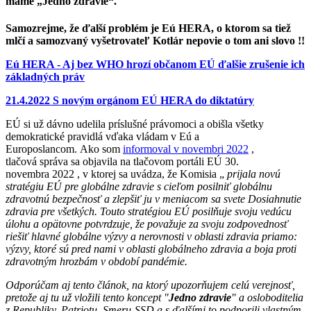
máme „Jedno zdravie“.
Samozrejme, že ďalší problém je Eú HERA, o ktorom sa tiež
mlčí a samozvaný vyšetrovateľ Kotlár nepovie o tom ani slovo !!
Eú HERA - Aj bez WHO hrozí občanom EÚ ďalšie zrušenie ich
základných práv
21.4.2022 S novým orgánom EÚ HERA do diktatúry
EÚ si už dávno udelila príslušné právomoci a obišla všetky
demokratické pravidlá vďaka vládam v Eú a
Europoslancom.
Ako som
informoval v novembri 2022
,
tlačová
správa
sa objavila na tlačovom portáli EÚ 30.
novembra
2022
, v ktorej sa uvádza, že
Komisia „
prijala novú
stratégiu EÚ pre globálne zdravie s cieľom posilniť globálnu
zdravotnú bezpečnosť a zlepšiť ju v meniacom sa svete Dosiahnutie
zdravia pre všetkých. Touto stratégiou EÚ posilňuje svoju vedúcu
úlohu a opätovne potvrdzuje, že považuje za svoju zodpovednosť
riešiť hlavné globálne výzvy a nerovnosti v oblasti zdravia priamo:
výzvy, ktoré sú pred nami v oblasti globálneho zdravia a boja proti
zdravotným hrozbám v období pandémie.
Odporúčam aj tento článok, na ktorý upozorňujem celú verejnosť,
pretože aj tu už vložili tento koncept "
Jedno zdravie
" a osloboditelia
z Republiky, Patriotu, Smeru-SSD a s ďalšími to podporili vlastným