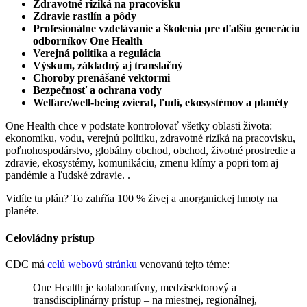
Zdravotné riziká na pracovisku
Zdravie rastlín a pôdy
Profesionálne vzdelávanie a školenia pre ďalšiu generáciu
odborníkov One Health
Verejná politika a regulácia
Výskum, základný aj translačný
Choroby prenášané vektormi
Bezpečnosť a ochrana vody
Welfare/well-being zvierat, ľudí, ekosystémov a planéty
One Health chce v podstate kontrolovať všetky oblasti života:
ekonomiku, vodu, verejnú politiku, zdravotné riziká na pracovisku,
poľnohospodárstvo, globálny obchod, obchod, životné prostredie a
zdravie, ekosystémy, komunikáciu, zmenu klímy a popri tom aj
pandémie a ľudské zdravie. .
Vidíte tu plán? To zahŕňa 100 % živej a anorganickej hmoty na
planéte.
Celovládny prístup
CDC má
celú webovú stránku
venovanú tejto téme:
One Health je kolaboratívny, medzisektorový a
transdisciplinárny prístup – na miestnej, regionálnej,