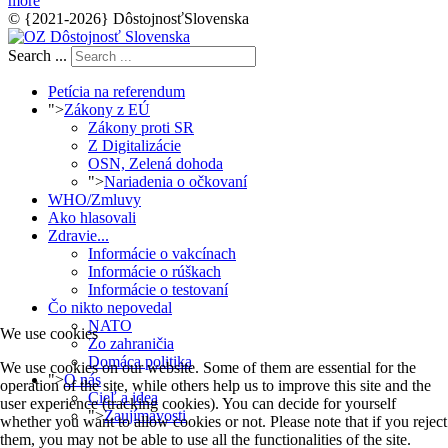
more
© {2021-2026} DôstojnosťSlovenska
Search ...
Petícia na referendum
">
Zákony z EÚ
Zákony proti SR
Z Digitalizácie
OSN, Zelená dohoda
">
Nariadenia o očkovaní
WHO/Zmluvy
Ako hlasovali
Zdravie...
Informácie o vakcínach
Informácie o rúškach
Informácie o testovaní
Čo nikto nepovedal
NATO
We use cookies
Zo zahraničia
Domáca politika
We use cookies on our website. Some of them are essential for the
">
O nás
operation of the site, while others help us to improve this site and the
Cieľ a idea
user experience (tracking cookies). You can decide for yourself
">
Zaujímavosti
whether you want to allow cookies or not. Please note that if you reject
them, you may not be able to use all the functionalities of the site.