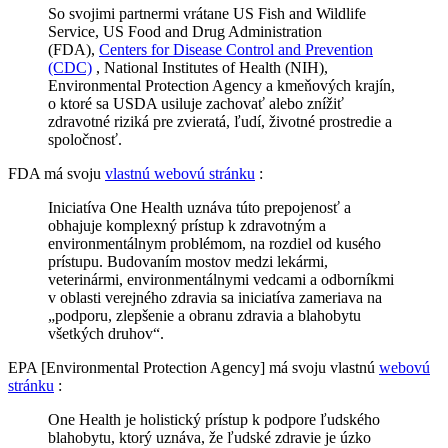
So svojimi partnermi vrátane US Fish and Wildlife
Service, US Food and Drug Administration
(FDA),
Centers for Disease Control and Prevention
(CDC)
, National Institutes of Health (NIH),
Environmental Protection Agency a kmeňových krajín,
o ktoré sa USDA usiluje zachovať alebo znížiť
zdravotné riziká pre zvieratá, ľudí, životné prostredie a
spoločnosť.
FDA má svoju
vlastnú webovú stránku
:
Iniciatíva One Health uznáva túto prepojenosť a
obhajuje komplexný prístup k zdravotným a
environmentálnym problémom, na rozdiel od kusého
prístupu. Budovaním mostov medzi lekármi,
veterinármi, environmentálnymi vedcami a odborníkmi
v oblasti verejného zdravia sa iniciatíva zameriava na
„podporu, zlepšenie a obranu zdravia a blahobytu
všetkých druhov“.
EPA [Environmental Protection Agency] má svoju vlastnú
webovú
stránku
:
One Health je holistický prístup k podpore ľudského
blahobytu, ktorý uznáva, že ľudské zdravie je úzko