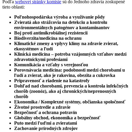
Podľa
webovej stránky komisie
sú do Jednoho zdravia zoskupené
tieto oblasti:
Poľnohospodárska výroba a využívanie pôdy
Zvieratá ako strážcovia na detekciu a kontrolu
environmentálnych patogénov a kontaminantov
Boj proti antimikrobiálnej rezistencii
Biodiverzita/medicína na ochranu
Klimatické zmeny a vplyvy klímy na zdravie zvierat,
ekosystémov a ľudí
Klinická medicína – potreba vzájomných vzťahov medzi
zdravotníckymi profesiami
Komunikácia a vzťahy s verejnosťou
Porovnávacia medicína: podobnosti medzi chorobami u
ľudí a zvierat, ako je rakovina, obezita a cukrovka
Pripravenosť a riadenie na katastrofy
Dohľad nad chorobami, prevencia a kontrola infekčných
chorôb (zoonóz), ako aj chronických/neprenosných
chorôb
Ekonomika / Komplexné systémy, občianska spoločnosť
Životné prostredie a zdravie
Bezpečnosť a ochrana potravín
Globálny obchod, ekonomika a bezpečnosť
Puto medzi ľuďmi a zvieratami
Zachovanie prírodných zdrojov