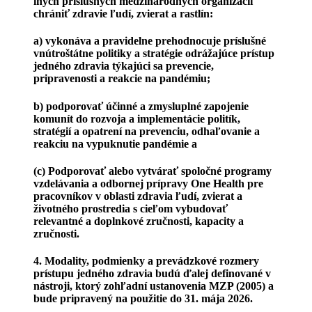
iných príslušných medzinárodných organizácií
chrániť zdravie ľudí, zvierat a rastlín:
a) vykonáva a pravidelne prehodnocuje príslušné
vnútroštátne politiky a stratégie odrážajúce prístup
jedného zdravia týkajúci sa prevencie,
pripravenosti a reakcie na pandémiu;
b) podporovať účinné a zmysluplné zapojenie
komunít do rozvoja a implementácie politík,
stratégií a opatrení na prevenciu, odhaľovanie a
reakciu na vypuknutie pandémie a
(c) Podporovať alebo vytvárať spoločné programy
vzdelávania a odbornej prípravy One Health pre
pracovníkov v oblasti zdravia ľudí, zvierat a
životného prostredia s cieľom vybudovať
relevantné a doplnkové zručnosti, kapacity a
zručnosti.
4. Modality, podmienky a prevádzkové rozmery
prístupu jedného zdravia budú ďalej definované v
nástroji, ktorý zohľadní ustanovenia MZP (2005) a
bude pripravený na použitie do 31. mája 2026.