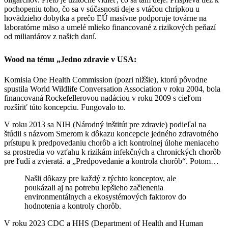
pochopeniu toho, čo sa v súčasnosti deje s vtáčou chrípkou u
hovädzieho dobytka a prečo EÚ masívne podporuje továrne na
laboratórne mäso a umelé mlieko financované z rizikových peňazí
od miliardárov z našich daní.
W
ood na tému „Jedno zdravie v USA:
Komisia One Health Commission (pozri nižšie), ktorú pôvodne
spustila World Wildlife Conversation Association v roku 2004, bola
financovaná Rockefellerovou nadáciou v roku 2009 s cieľom
rozšíriť túto koncepciu. Fungovalo to.
V roku 2013 sa NIH (Národný inštitút pre zdravie) podieľal na
štúdii s názvom Smerom k dôkazu koncepcie jedného zdravotného
prístupu k predpovedaniu chorôb a ich kontrolnej úlohe meniaceho
sa prostredia vo vzťahu k rizikám infekčných a chronických chorôb
pre ľudí a zvieratá. a „Predpovedanie a kontrola chorôb“. Potom…
Našli dôkazy pre každý z týchto konceptov, ale
poukázali aj na potrebu lepšieho začlenenia
environmentálnych a ekosystémových faktorov do
hodnotenia a kontroly chorôb.
V roku 2023 CDC a HHS (Department of Health and Human