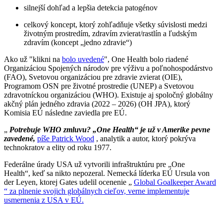
silnejší dohľad a lepšia detekcia patogénov
celkový koncept, ktorý zohľadňuje všetky súvislosti medzi
životným prostredím, zdravím zvierat/rastlín a ľudským
zdravím (koncept „jedno zdravie“)
Ako už "klikni na
bolo uvedené
", One Health bolo riadené
Organizáciou Spojených národov pre výživu a poľnohospodárstvo
(FAO), Svetovou organizáciou pre zdravie zvierat (OIE),
Programom OSN pre životné prostredie (UNEP) a Svetovou
zdravotníckou organizáciou (WHO). Existuje aj spoločný globálny
akčný plán jedného zdravia (2022 – 2026) (OH JPA), ktorý
Komisia EÚ následne zaviedla pre EÚ.
„
Potrebuje WHO zmluvu? „One Health“ je už v Amerike pevne
zavedené,
píše Patrick Wood
, analytik a autor, ktorý pokrýva
technokratov a elity od roku 1977.
Federálne úrady
USA už
vytvorili
infraštruktúru
pre „One
Health“,
keď sa nikto nepozeral.
Nemecká líderka EÚ Ursula von
der Leyen, ktorej
Gates udelil ocenenie „
Global Goalkeeper Award
“ za plnenie svojich globálnych cieľov, verne implementuje
usmernenia z USA v EÚ.