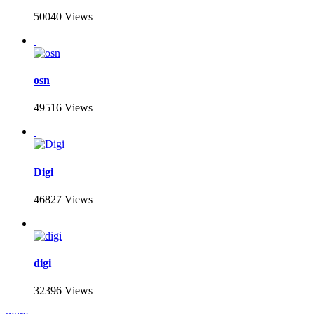
50040 Views
osn
49516 Views
Digi
46827 Views
digi
32396 Views