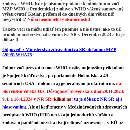
zmluvy s WHO. Kde je písomné podanie k odmietnutiu voči
MZP WHO a Pendemickej zmluve s WHO vážený samozvaný
vyšetrovateľ Kotlár, pričom si do dnešných dní vôbec nič
nevyšetril !?
Nič si neodmietol v skutočnosti!!
Takéto veci sa môžu udiať len písomne a nie ústne, ako to už
urobilo ministerstvo zdravotníctva SR v Decembri 2023 a tu je
dôkaz !!
Odpoveď z Ministerstva zdravotníctva SR ohľadom MZP
(2005) WHA75
Odpor voči prevzatiu moci WHO rastie, najnovším príkladom
je Spojené kráľovstvo, po parlamente Holandska a 49
senátoroch USA - dokonca aj generálnymi prokurátormi,
na
Slovensku vďaka O.z. Dôstojnosť Slovenska z dňa 29.11.2023,
9.4. a 16.4.2024 v NR SR (
klikni na:
tu je dôkaz z NR SR aj s
hlasovaním
)
. Ale aj keď zmeny v Medzinárodných zdravotných
predpisoch WHO (IHR) nezískajú jednoduchú väčšinu a
zmluva o pandémii nezíska dvojtretinové uznesenie – v EÚ už