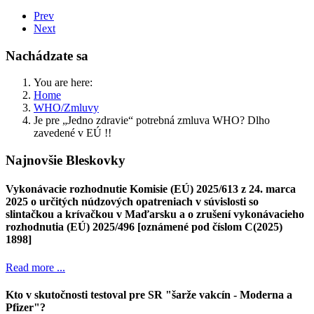
Prev
Next
Nachádzate sa
You are here:
Home
WHO/Zmluvy
Je pre „Jedno zdravie“ potrebná zmluva WHO? Dlho
zavedené v EÚ !!
Najnovšie Bleskovky
Vykonávacie rozhodnutie Komisie (EÚ) 2025/613 z 24. marca
2025 o určitých núdzových opatreniach v súvislosti so
slintačkou a krívačkou v Maďarsku a o zrušení vykonávacieho
rozhodnutia (EÚ) 2025/496 [oznámené pod číslom C(2025)
1898]
Read more ...
Kto v skutočnosti testoval pre SR "šarže vakcín - Moderna a
Pfizer"?