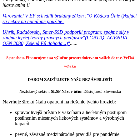
hlasovaním !!
Varovanie! V EP schválili brutálny zákon :"O Kódexu Únie týkajúci
sa liekov na humánne použitie"
Uhrík, Radačovsky, Smer-SSD podporili program: spojme sily v
záujme lepšej tvorby právnych predpisov"(LGBTIQ, AGENDA
OSN 2030, Zelená Eú dohoda...)"
......
S prosbou. Financujeme sa výlučne prostredníctvom vašich darov.
Veľká
vďaka
DAROM ZAISŤUJETE NAŠU NEZÁVISLOSŤ!
Neziskový sektor:
SLSP
Názov účtu:
Dôstojnosť Slovenska
Navrhuje širokú škálu opatrení na riešenie týchto hrozieb:
spravodlivejší prístup k vakcínam a liečebným postupom
posilnením miestnych liekových systémov a výrobných
kapacít
pevné, záväzné medzinárodné pravidlá pre pandémie