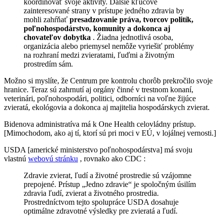
koordinovať svoje aktivity. Ďalšie kľúčové
zainteresované strany v prístupe jedného zdravia by
mohli zahŕňať
presadzovanie práva, tvorcov politík,
poľnohospodárstvo, komunity a dokonca aj
chovateľov dobytka
. Žiadna jednotlivá osoba,
organizácia alebo priemysel nemôže vyriešiť problémy
na rozhraní medzi zvieratami, ľuďmi a životným
prostredím sám.
Možno si myslíte, že Centrum pre kontrolu chorôb prekročilo svoje
hranice. Teraz sú zahrnutí aj orgány činné v trestnom konaní,
veterinári, poľnohospodári, politici, odborníci na voľne žijúce
zvieratá, ekológovia a dokonca aj majitelia hospodárskych zvierat.
Bidenova administratíva má k One Health celovládny prístup.
[Mimochodom, ako aj tí, ktorí sú pri moci v EÚ, v lojálnej vernosti.]
USDA [americké ministerstvo poľnohospodárstva] má svoju
vlastnú
webovú stránku
, rovnako ako CDC :
Zdravie zvierat, ľudí a životné prostredie sú vzájomne
prepojené. Prístup „Jedno zdravie“ je spoločným úsilím
zdravia ľudí, zvierat a životného prostredia.
Prostredníctvom tejto spolupráce USDA dosahuje
optimálne zdravotné výsledky pre zvieratá a ľudí.