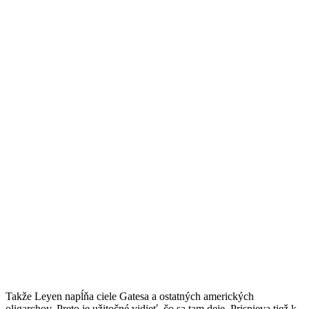
Takže Leyen napĺňa ciele Gatesa a ostatných amerických
oligarchov. Preto je užitočné vidieť, čo sa tam deje. Prispieva tiež k