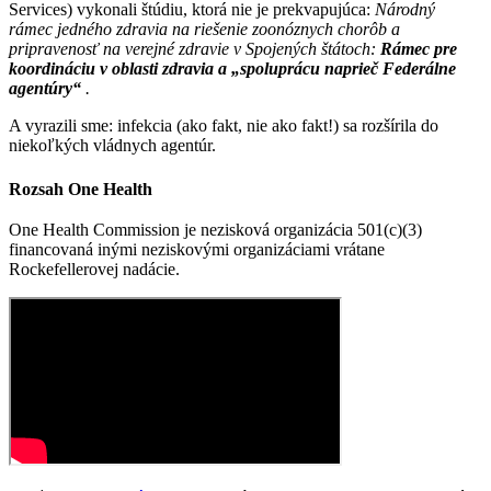
Services) vykonali štúdiu, ktorá nie je prekvapujúca:
Národný
rámec jedného zdravia na riešenie zoonóznych chorôb a
pripravenosť na verejné zdravie v Spojených štátoch:
Rámec pre
koordináciu v oblasti zdravia a „spoluprácu naprieč Federálne
agentúry“
.
A vyrazili sme: infekcia (ako fakt, nie ako fakt!) sa rozšírila do
niekoľkých vládnych agentúr.
Rozsah One Health
One Health Commission je nezisková organizácia 501(c)(3)
financovaná inými neziskovými organizáciami vrátane
Rockefellerovej nadácie.