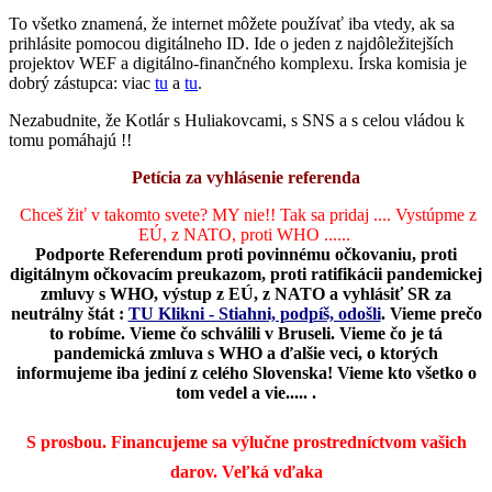
To všetko znamená, že internet môžete používať iba vtedy, ak sa
prihlásite pomocou digitálneho ID. Ide o jeden z najdôležitejších
projektov WEF a digitálno-finančného komplexu. Írska komisia je
dobrý zástupca:
viac
tu
a
tu
.
Nezabudnite, že Kotlár s Huliakovcami, s SNS a s celou vládou k
tomu pomáhajú !!
Petícia za vyhlásenie referenda
Chceš žiť v takomto svete? MY nie!! Tak sa pridaj .... Vystúpme z
EÚ, z NATO, proti WHO ......
Podporte Referendum proti povinnému očkovaniu, proti
digitálnym očkovacím preukazom, proti ratifikácii pandemickej
zmluvy s WHO, výstup z EÚ, z NATO a vyhlásiť SR za
neutrálny štát :
TU Klikni - Stiahni, podpíš, odošli
.
Vieme prečo
to robíme. Vieme čo schválili v Bruseli. Vieme čo je tá
pandemická zmluva s WHO a ďalšie veci, o ktorých
informujeme iba jediní z celého Slovenska! Vieme kto všetko o
tom vedel a vie..... .
S prosbou. Financujeme sa výlučne prostredníctvom vašich
darov.
Veľká vďaka