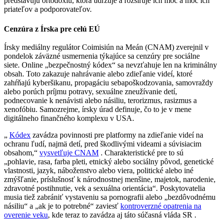
predstavujú ortodoxiu, ktorá udržuje a rozširuje ich moc a moc ich
priateľov a podporovateľov.
Cenzúra z Írska pre celú EÚ
Írsky mediálny regulátor Coimisiún na Meán (CNAM) zverejnil v
pondelok záväzné usmernenia týkajúce sa cenzúry pre sociálne
siete. Online „bezpečnostný kódex“ sa nevzťahuje len na kriminálny
obsah. Toto zakazuje nahrávanie alebo zdieľanie videí, ktoré
zahŕňajú kyberšikanu, propagáciu sebapoškodzovania, samovraždy
alebo porúch príjmu potravy, sexuálne zneužívanie detí,
podnecovanie k nenávisti alebo násiliu, terorizmus, rasizmus a
xenofóbiu. Samozrejme, írsky úrad definuje, čo to je v mene
digitálneho finančného komplexu v USA.
„
Kódex
zavádza povinnosti pre platformy na zdieľanie videí na
ochranu ľudí, najmä detí, pred škodlivými videami a súvisiacim
obsahom,“
vysvetľuje CNAM
. Charakteristické pre to sú
„pohlavie, rasa, farba pleti, etnický alebo sociálny pôvod, genetické
vlastnosti, jazyk, náboženstvo alebo viera, politické alebo iné
zmýšľanie, príslušnosť k národnostnej menšine, majetok, narodenie,
zdravotné postihnutie, vek a sexuálna orientácia“. Poskytovatelia
musia tiež zabrániť vystaveniu sa pornografii alebo „bezdôvodnému
násiliu“ a „ak je to potrebné“ zaviesť
kontroverzné opatrenia na
overenie veku
, kde teraz to zavádza aj táto súčasná vláda SR .