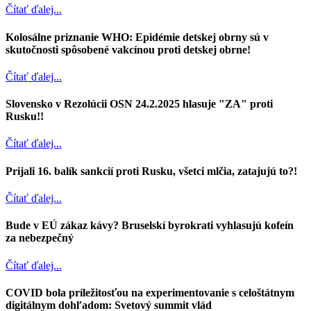
Čítať ďalej...
Kolosálne priznanie WHO: Epidémie detskej obrny sú v
skutočnosti spôsobené vakcínou proti detskej obrne!
Čítať ďalej...
Slovensko v Rezolúcii OSN 24.2.2025 hlasuje "ZA" proti
Rusku!!
Čítať ďalej...
Prijali 16. balík sankcií proti Rusku, všetci mlčia, zatajujú to?!
Čítať ďalej...
Bude v EÚ zákaz kávy? Bruselskí byrokrati vyhlasujú kofeín
za nebezpečný
Čítať ďalej...
COVID bola príležitosťou na experimentovanie s celoštátnym
digitálnym dohľadom: Svetový summit vlád