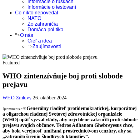
Informácie o rúškach
Informácie o testovaní
Čo nikto nepovedal
NATO
Zo zahraničia
Domáca politika
">
O nás
Cieľ a idea
">
Zaujímavosti
Featured
WHO zintenzívňuje boj proti slobode
prejavu
WHO Zmluvy
26. október 2024
Generálny riaditeľ protidemokratickej, korporátnej
{jcomments off}
a oligarchou riadenej Svetovej zdravotníckej organizácie
(WHO) opäť vyzval vlády, aby urýchlene zakročili proti slobode
prejavu svojich občanov. Tedros Adhanom Ghebreyesus chce,
aby bola verejnosť umlčaná prostredníctvom cenzúry, aby sa
„zabránilo šíreniu škodlivých klamstiev“.