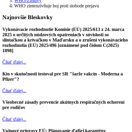
WHO/Zmluvy
WHO zintenzívňuje boj proti slobode prejavu
Najnovšie Bleskovky
Vykonávacie rozhodnutie Komisie (EÚ) 2025/613 z 24. marca
2025 o určitých núdzových opatreniach v súvislosti so
slintačkou a krívačkou v Maďarsku a o zrušení vykonávacieho
rozhodnutia (EÚ) 2025/496 [oznámené pod číslom C(2025)
1898]
Čítať ďalej...
Kto v skutočnosti testoval pre SR "šarže vakcín - Moderna a
Pfizer"?
Čítať ďalej...
Všeobecné zásady prevencie akútnych respiračných ochorení
pre rodičov
Čítať ďalej...
Vojnové prípravy EÚ: Plánovanie ďalšej karantény