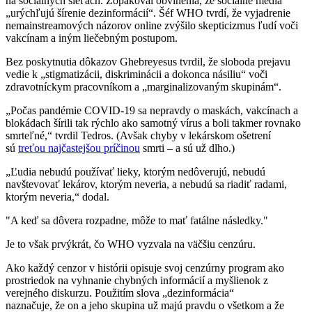
na sociálnych sieťach. Zopakoval obvinenia, že sociálne médiá
„urýchľujú šírenie dezinformácií“. Šéf WHO tvrdí, že vyjadrenie
nemainstreamových názorov online zvýšilo skepticizmus ľudí voči
vakcínam a iným liečebným postupom.
Bez poskytnutia dôkazov Ghebreyesus tvrdil, že sloboda prejavu
vedie k „stigmatizácii, diskriminácii a dokonca násiliu“ voči
zdravotníckym pracovníkom a „marginalizovaným skupinám“.
„Počas pandémie COVID-19 sa nepravdy o maskách, vakcínach a
blokádach šírili tak rýchlo ako samotný vírus a boli takmer rovnako
smrteľné,“ tvrdil Tedros. (Avšak chyby v lekárskom ošetrení
sú
treťou najčastejšou príčinou
smrti – a sú už dlho.)
„Ľudia nebudú používať lieky, ktorým nedôverujú, nebudú
navštevovať lekárov, ktorým neveria, a nebudú sa riadiť radami,
ktorým neveria,“ dodal.
"A keď sa dôvera rozpadne, môže to mať fatálne následky."
Je to však prvýkrát, čo WHO vyzvala na väčšiu cenzúru.
Ako každý cenzor v histórii
opisuje svoj
cenzúrny program ako
prostriedok na vyhnanie chybných informácií a myšlienok z
verejného diskurzu. Použitím
slova „dezinformácia“
naznačuje,
že
on
a
jeho
skupina
už majú pravdu
o
všetkom
a že