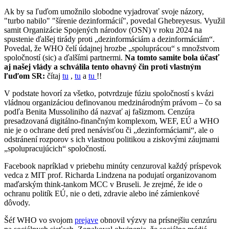
Ak by sa ľuďom umožnilo slobodne vyjadrovať svoje názory,
"turbo nabilo" "šírenie dezinformácií", povedal Ghebreyesus. Využil
samit Organizácie Spojených národov (OSN) v roku 2024 na
spustenie ďalšej tirády proti „dezinformáciám a dezinformáciám“.
Povedal, že WHO čelí údajnej hrozbe „spoluprácou“ s množstvom
spoločností (sic) a ďalšími partnermi.
Na tomto samite bola účasť
aj našej vlády a schválila tento ohavný čin proti vlastným
ľuďom SR:
čítaj
tu
,
tu
a
tu
!!
V podstate hovorí za všetko, potvrdzuje fúziu spoločností s kvázi
vládnou organizáciou definovanou medzinárodným právom – čo sa
podľa Benita Mussoliniho dá nazvať aj fašizmom. Cenzúra
presadzovaná digitálno-finančným komplexom, WEF, EÚ a WHO
nie je o ochrane detí pred nenávisťou či „dezinformáciami“, ale o
odstránení rozporov s ich vlastnou politikou a ziskovými záujmami
„spolupracujúcich“ spoločností.
Facebook napríklad v priebehu minúty cenzuroval každý príspevok
vedca z MIT prof. Richarda Lindzena na podujatí organizovanom
maďarským think-tankom MCC v Bruseli. Je zrejmé, že ide o
ochranu politík EÚ, nie o deti, zdravie alebo iné zámienkové
dôvody.
Šéf WHO vo svojom
prejave
obnovil výzvy na prísnejšiu cenzúru