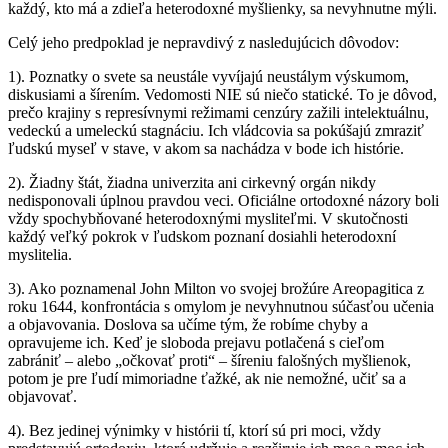
každý, kto má a zdieľa heterodoxné myšlienky, sa nevyhnutne mýli.
Celý jeho predpoklad je nepravdivý z nasledujúcich dôvodov:
1). Poznatky o svete sa neustále vyvíjajú neustálym výskumom,
diskusiami a šírením. Vedomosti NIE sú niečo statické. To je dôvod,
prečo krajiny s represívnymi režimami cenzúry zažili intelektuálnu,
vedeckú a umeleckú stagnáciu. Ich vládcovia sa pokúšajú zmraziť
ľudskú myseľ v stave, v akom sa nachádza v bode ich histórie.
2). Žiadny štát, žiadna univerzita ani cirkevný orgán nikdy
nedisponovali úplnou pravdou veci. Oficiálne ortodoxné názory boli
vždy spochybňované heterodoxnými mysliteľmi. V skutočnosti
každý veľký pokrok v ľudskom poznaní dosiahli heterodoxní
myslitelia.
3). Ako poznamenal John Milton vo svojej brožúre Areopagitica z
roku 1644, konfrontácia s omylom je nevyhnutnou súčasťou učenia
a objavovania. Doslova sa učíme tým, že robíme chyby a
opravujeme ich. Keď je sloboda prejavu potlačená s cieľom
zabrániť – alebo „očkovať proti“ – šíreniu falošných myšlienok,
potom je pre ľudí mimoriadne ťažké, ak nie nemožné, učiť sa a
objavovať.
4). Bez jedinej výnimky v histórii tí, ktorí sú pri moci, vždy