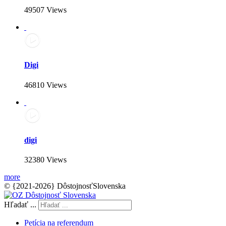
49507 Views
Digi
46810 Views
digi
32380 Views
more
© {2021-2026} DôstojnosťSlovenska
Hľadať ...
Petícia na referendum